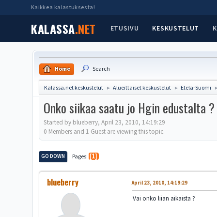
Kaikkea kalastuksesta!
KALASSA
.NET
ETUSIVU
KESKUSTELUT
K
Home
Search
Kalassa.net keskustelut
Alueittaiset keskustelut
Etelä-Suomi
►
►
Onko siikaa saatu jo Hgin edustalta ?
Started by blueberry, April 23, 2010, 14:19:29
0 Members and 1 Guest are viewing this topic.
GO DOWN
Pages
1
blueberry
April 23, 2010, 14:19:29
Vai onko liian aikaista ?