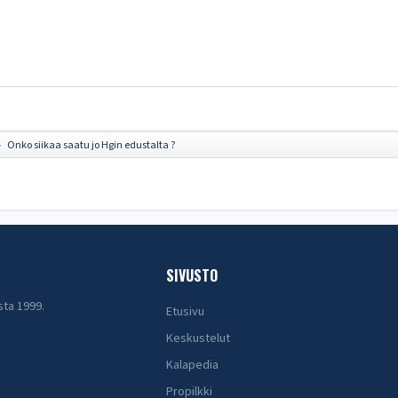
Onko siikaa saatu jo Hgin edustalta ?
►
SIVUSTO
sta 1999.
Etusivu
Keskustelut
Kalapedia
Propilkki