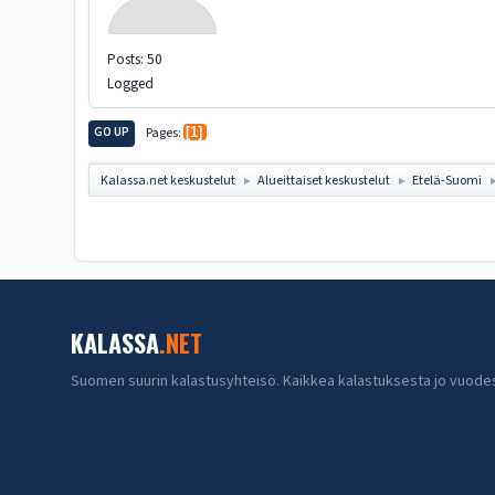
Posts: 50
Logged
GO UP
Pages
1
Kalassa.net keskustelut
Alueittaiset keskustelut
Etelä-Suomi
►
►
KALASSA
.NET
Suomen suurin kalastusyhteisö. Kaikkea kalastuksesta jo vuode