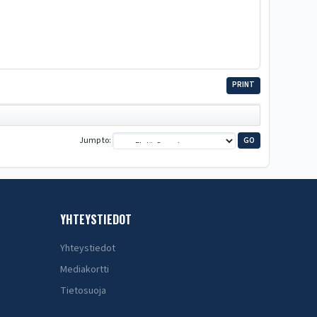
PRINT
Jump to
YHTEYSTIEDOT
Yhteystiedot
Mediakortti
Tietosuoja