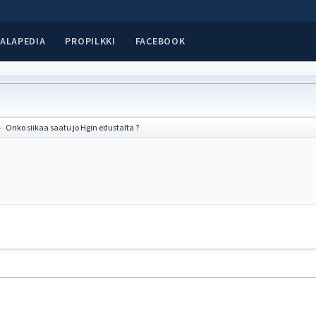
ALAPEDIA
PROPILKKI
FACEBOOK
Onko siikaa saatu jo Hgin edustalta ?
►