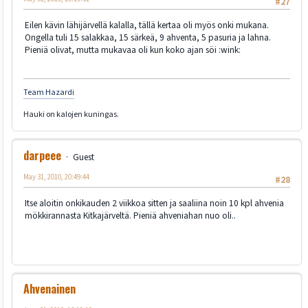
#27
Eilen kävin lähijärvellä kalalla, tällä kertaa oli myös onki mukana.
Ongella tuli 15 salakkaa, 15 särkeä, 9 ahventa, 5 pasuria ja lahna.
Pieniä olivat, mutta mukavaa oli kun koko ajan söi :wink:
Team Hazardi
Hauki on kalojen kuningas.
darpeee
Guest
May 31, 2010, 20:49:44
#28
Itse aloitin onkikauden 2 viikkoa sitten ja saaliina noin 10 kpl ahvenia
mökkirannasta Kitkajärveltä. Pieniä ahveniahan nuo oli..
Ahvenainen