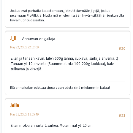
Jotkut ovat parhaita kalastamaan, jotkut tekemään jigejä, jotkut
pelamaan ProPilkkiä. Mutta mä en ole missään hyvä - pitäähän jonkun olla
hyvä huonoudessakin.
J_H
Vinnurvan vinguttaja
May 22, 2010, 22:32:09
#20
Eilen ja tänään kävin. Eilen 600g lahna, sulkava, särki ja ahvenia. :)
Tänään yli 10 ahventa (Suurimmat sitä 100-200g luokkaa), kaks
sulkavaa ja kiiskejä.
Elä anna kalan odottaa sinua vaan odota sinä mielummin kalaa!
Jolle
May 23, 2010, 13:05:49
#21
Eilen mökkirannasta 2 särkeä. Molemmat yli 20 cm.