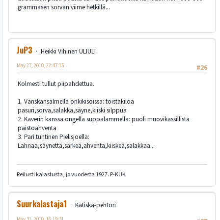
grammasen sorvan viime hetkillä...
JuP3
Heikki Vihinen ULIULI
May 27, 2010, 22:47:15
#26
Kolmesti tullut piipahdettua.
1. Vänskänsalmella onkikisoissa: toistakiloa
pasuri,sorva,salakka,säyne,kiiski silppua
2. Kaverin kanssa ongella suppalammella: puoli muovikassillista
paistoahventa
3. Pari tuntinen Pielisjoella:
Lahnaa,säynettä,särkeä,ahventa,kiiskeä,salakkaa...
Reilusti kalastusta, jo vuodesta 1927. P-KUK
Suurkalastaja1
Katiska-pehtori
May 31, 2010, 16:19:31