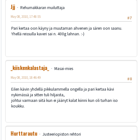
Jjj
Rehumakkaran muiluttaja
May 08, 2010, 17:48:55
#7
Pari kertaa oon käyny ja muutaman ahvenen ja sären oon saanu.
Yhellä reissulla kaveri sai n. 400g lahnan. :-)
_kiiskenkalastaja_
Masai-mies
May 08, 2010, 18:46:49
#8
Eilen kävin yhdellä pikkulammella ongella ja pari kertaa kävi
nykimässä ja sitten tuli hiljaista,
johtui varmaan siitä kun ei jäänyt kalat kiinni kun oli turhan iso
koukku.
Hurttarautu
Justeeriopiston rehtori