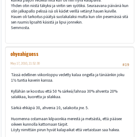
kuinka paljon vedellä niitä kun oli niin hyvä kalapäivä.
Yhden otin niistä täkyksi ja viritin sen syötiksi. Seuraavana päivänä kun
olin jalkapallo pelissä isä oli kädet verillä vetänyt hauen kuiville.
Hauen oli tarkoitus päätyä suolakalaksi mutta kun olin pesemässä sitä
sen ruumis lipsahti käsistä ja lipui jonnekin.
Semmosta.
ohyeahiguess
May 17, 2010, 21:52:30
#19
Tässä edellinen viikonloppu vedetty kalaa ongella ja tänäänkin joku
1½ tuntia kaverin kanssa.
Kyllähän se koostuu että 50 % särkeä/lahnaa 30% ahventa 20%
salakkaa, kuoretta ja silakkaa.
Särkiä ehkäpä 30, ahvenia 10, salakoita jne. 5.
Huomenna ostamaan kilpaonkia merestä ja metsästä, että pääsee
oikeen kunnolla kattomaan tärpit.
Löyty nimittäin pirun hyvät kalapaikat että vertaistaan saa hakea.