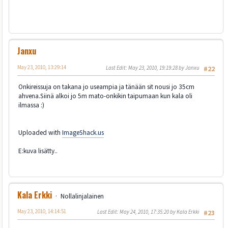
Janxu
May 23, 2010, 13:29:14
Last Edit
: May 23, 2010, 19:19:28 by Janxu
#22
Onkireissuja on takana jo useampia ja tänään sit nousi jo 35cm
ahvena.Siinä alkoi jo 5m mato-onkikin taipumaan kun kala oli
ilmassa :)
Uploaded with
ImageShack.us
E:kuva lisätty..
Kala Erkki
Nollalinjalainen
May 23, 2010, 14:14:51
Last Edit
: May 24, 2010, 17:35:20 by Kala Erkki
#23