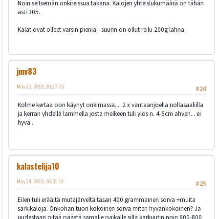
Noin seitsemän onkireissua takana. Kalojen yhteislukumäärä on tähän
asti 305.
Kalat ovat olleet varsin pieniä - suurin on ollut reilu 200g lahna.
jmv83
May 23, 2010, 20:27:33
#24
Kolme kertaa oon käynyt onkimassa.... 2 x vantaanjoella nollasaaliilla
ja kerran yhdellä lammella josta melkeen tuli ylös n. 4-6cm ahven... ei
hyvä...
kalastelija10
May 24, 2010, 16:31:14
#25
Eilen tuli eräältä mutajärveltä tasan 400 grammainen sorva +muita
särkikaloja. Onkohan tuon kokoinen sorva miten hyvänkokoinen? Ja
uudestaan pitää päästä samalle paikalle sillä karkuutin noin 600-800