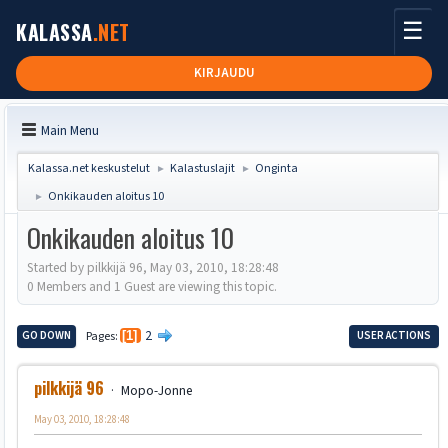
☰
KALASSA
.NET
KIRJAUDU
Main Menu
Kalassa.net keskustelut
Kalastuslajit
Onginta
►
►
Onkikauden aloitus 10
►
Onkikauden aloitus 10
Started by pilkkijä 96, May 03, 2010, 18:28:48
0 Members and 1 Guest are viewing this topic.
2
GO DOWN
Pages
1
USER ACTIONS
pilkkijä 96
Mopo-Jonne
May 03, 2010, 18:28:48