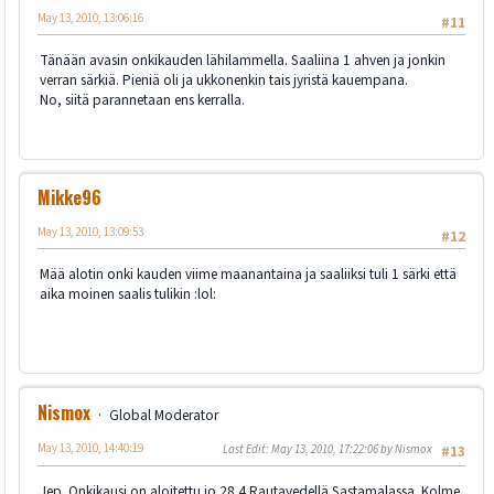
May 13, 2010, 13:06:16
#11
Tänään avasin onkikauden lähilammella. Saaliina 1 ahven ja jonkin
verran särkiä. Pieniä oli ja ukkonenkin tais jyristä kauempana.
No, siitä parannetaan ens kerralla.
Mikke96
May 13, 2010, 13:09:53
#12
Mää alotin onki kauden viime maanantaina ja saaliiksi tuli 1 särki että
aika moinen saalis tulikin :lol:
Nismox
Global Moderator
May 13, 2010, 14:40:19
Last Edit
: May 13, 2010, 17:22:06 by Nismox
#13
Jep. Onkikausi on aloitettu jo 28.4 Rautavedellä Sastamalassa. Kolme