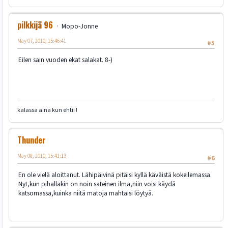
pilkkijä 96
Mopo-Jonne
May 07, 2010, 15:46:41
#5
Eilen sain vuoden ekat salakat. 8-)
kalassa aina kun ehtii !
Thunder
May 08, 2010, 15:41:13
#6
En ole vielä aloittanut. Lähipäivinä pitäisi kyllä käväistä kokeilemassa.
Nyt,kun pihallakin on noin sateinen ilma,niin voisi käydä
katsomassa,kuinka niitä matoja mahtaisi löytyä.