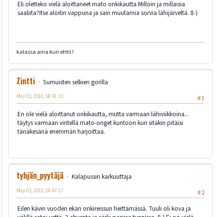
Eli oletteko vielä aloittaneet mato onkikautta.Milloin ja millaisia
saaliita?Itse aloitin vappuna ja sain muutamia sorvia lähijärveltä. 8-)
kalassa aina kun ehtii !
Zintti
Sumuisten selkien gorilla
May 03, 2010, 18:41:33
#1
En ole vielä aloittanut onkikautta, mutta varmaan lähiviikkoina...
täytys varmaan viritellä mato-onget kuntoon kun sitäkin pitäisi
tänäkesänä enemmän harjoittaa.
tyhjän_pyytäjä
Kalapussin karkuuttaja
May 03, 2010, 18:47:17
#2
Eilen kävin vuoden ekan onkireissun heittämässä. Tuuli oli kova ja