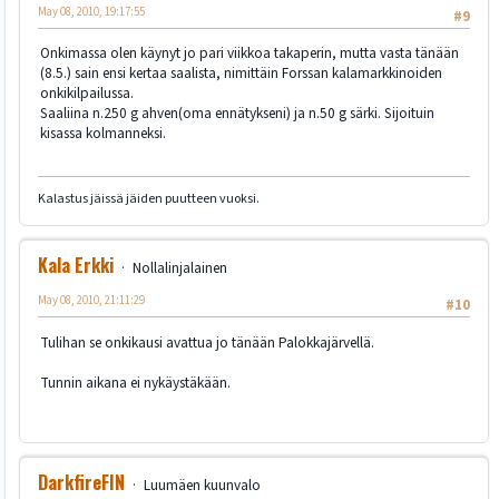
May 08, 2010, 19:17:55
#9
Onkimassa olen käynyt jo pari viikkoa takaperin, mutta vasta tänään
(8.5.) sain ensi kertaa saalista, nimittäin Forssan kalamarkkinoiden
onkikilpailussa.
Saaliina n.250 g ahven(oma ennätykseni) ja n.50 g särki. Sijoituin
kisassa kolmanneksi.
Kalastus jäissä jäiden puutteen vuoksi.
Kala Erkki
Nollalinjalainen
May 08, 2010, 21:11:29
#10
Tulihan se onkikausi avattua jo tänään Palokkajärvellä.
Tunnin aikana ei nykäystäkään.
DarkfireFIN
Luumäen kuunvalo