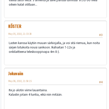
välillä satoi vettä. 3 ahventa ja särki parissa tunnissa 8-) Ei oo vielä
oikein kalat otillaan...
KÖSTER
May 05, 2010, 21:33:38
#3
Lasten kanssa käytiin muuan särkiojalla, ja voi sitä riemua, kun noita
särjen lotukoita nousi sankoon. Ikähaitari 7-12v ja
onkilaitteena teleskooppivapa 4m 8-).
Jokuvaiin
May 06, 2010, 21:58:15
#4
Ite jo alotin viime lauantaina.
Kalastin jotain 4 tuntia, eikä niin mitään.