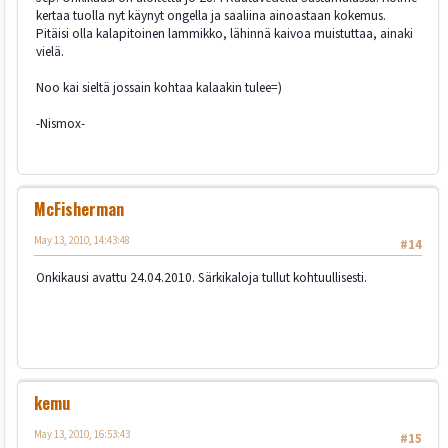
kertaa tuolla nyt käynyt ongella ja saaliina ainoastaan kokemus.
Pitäisi olla kalapitoinen lammikko, lähinnä kaivoa muistuttaa, ainaki
vielä.
Noo kai sieltä jossain kohtaa kalaakin tulee=)
-Nismox-
McFisherman
May 13, 2010, 14:43:48
#14
Onkikausi avattu 24.04.2010. Särkikaloja tullut kohtuullisesti.
kemu
May 13, 2010, 16:53:43
#15