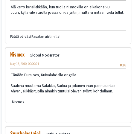
Älä kerro kenellekkään, kun tuolla nismoxilla on aikakone :-D
Juuh, kyllä eilen tuolla joessa onkia yritin, mutta ei mitään vielä tullut.
Päätä päiväsi Rapalan uistimilla!
Nismox
Global Moderator
May 15, 2010, 00:00:24
#16
Tänään Eurajoen, Kuivalahdella ongella.
Saaliina muutama Salakka, Särkiä ja jokunen ihan pannukarkea
Ahven, elikkäs tuolla ainakin tuntuisi olevan syönti kohdallaan.
-Nismox-
Suurkalastaja1