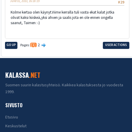
June 01, 2010, 16:18:19
#29
Kolme kertaa olen käynyt.Viime kerralla tuli vasta ekat kalat jotka
olivat kaksi kiiskeä,yksi ahven ja saalis jota en ole ennen ongella
saanut, Taimen :-)
2
GO UP
Pages
1
USER ACTIONS
KALASSA
.NET
Suomen suurin kalastusyhteisö. Kaikkea kalastuksesta jo vuodesta
1999.
SIVUSTO
Etusivu
Keskustelut