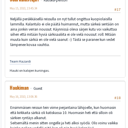
Katiska-pehtori
May 15, 2010, 23:45:34
#17
Neljällä peräkkäisellä reissulla on nyt tullut ongittua kuopiolaisilla
lammilla. Kalantulo ei ole päätä huimannut, mutta särkeä sentään on
aina jonkin verran noussut. Käynnissä oleva särjen kutu voi vaikuttaa
siihen että mitään hyviä särkisaaliita ei ole vielä noussut :roll: Mitään
muuta kuin särkiä en ole vielä saanut :-) Tästä se paranee kun vedet
lämpenee kovaa vauhtia.
Team Hazardi
Hauki on kalojen kuningas.
Haukiman
Guest
May 16, 2010, 13:06:36
#18
Ensimmäisen reissun tein viime perjantaina lähijoelle, kun huomasin
että kirkkaita särkiä oli katiskassa 10. Huomasin heti että silloin oli
särkien ryntäys alkanut.
Seitsemältä menin sitten ongelle ja heti alkoi syödä. Olis voinu vaikka