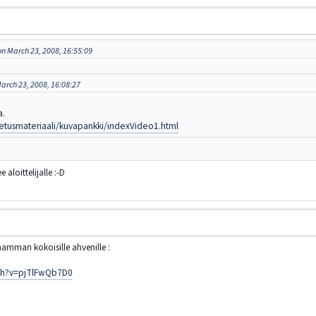
on March 23, 2008, 16:55:09
arch 23, 2008, 16:08:27
a.
etusmateriaali/kuvapankki/indexVideo1.html
 aloittelijalle :-D
mman kokoisille ahvenille :
ch?v=pjTlFwQb7D0