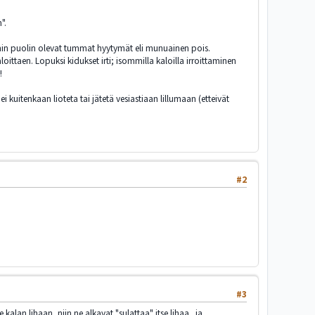
".
emmin puolin olevat tummat hyytymät eli munuainen pois.
oittaen. Lopuksi kidukset irti; isommilla kaloilla irroittaminen
!
 kuitenkaan lioteta tai jätetä vesiastiaan lillumaan (etteivät
#2
#3
kalan lihaan, niin ne alkavat "sulattaa" itse lihaa.. ja