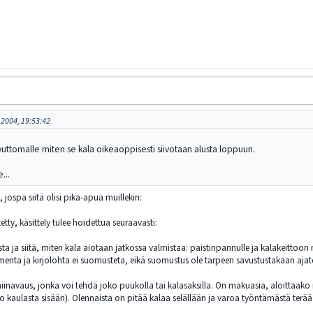
 2004, 19:53:42
ttomalle miten se kala oikeaoppisesti siivotaan alusta loppuun.
...
, jospa siitä olisi pika-apua muillekin:
etty, käsittely tulee hoidettua seuraavasti:
jista ja siitä, miten kala aiotaan jatkossa valmistaa: paistinpannulle ja kalakeit
menta ja kirjolohta ei suomusteta, eikä suomustus ole tarpeen savustustakaan ajat
iinavaus, jonka voi tehdä joko puukolla tai kalasaksilla. On makuasia, aloittaak
kaulasta sisään). Olennaista on pitää kalaa selällään ja varoa työntämästä terää 