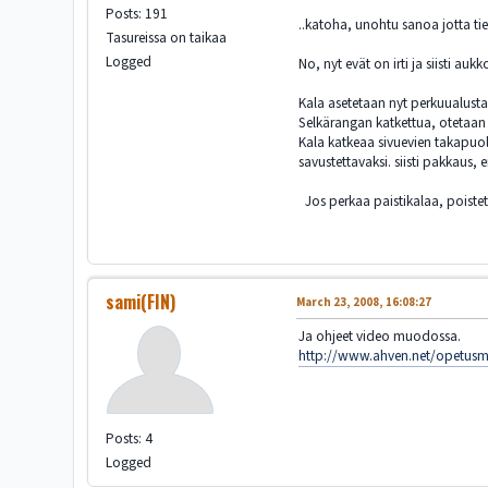
Posts: 191
..katoha, unohtu sanoa jotta tie
Tasureissa on taikaa
Logged
No, nyt evät on irti ja siisti au
Kala asetetaan nyt perkuualustal
Selkärangan katkettua, otetaan l
Kala katkeaa sivuevien takapuole
savustettavaksi. siisti pakkaus, 
Jos perkaa paistikalaa, poiste
sami(FIN)
March 23, 2008, 16:08:27
Ja ohjeet video muodossa.
http://www.ahven.net/opetusma
Posts: 4
Logged