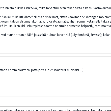
ta leikata piikikäs selkäevä, mikä tapahtuu evän takapäästä alkaen "vastakarvaan
 "kaikki mikä irti lähtee" eli ensin sisäelimet, sitten kaavitaan selkärangan mol
koisen kalvon eli uimarakon alla, joka irtoaa nätisti ihan sormin vetämällä takaa al
tä irti. Haukien kiduksia repiessä saattaa naarmia sormensa helposti, joten malttia
 veri huuhdotaan päältä ja sisältä puhtaalla vedellä (käytännössä järvessä); kalaa ei
aan edestä aloittaen. jotta peräsuolen bakteerit ei leviäisi... :)
saa rikkoa siitäkään syystä, että se sisältää ruuansulatusentsyymejä. Jos niitä pääsee 