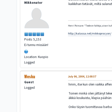
Mikkonator
kaikkihan tietävät, miltä sulanu
Henri Poincare: "Tiede on faktoja; aivan kute
http://kalassa.net/mikkoprocyon/
Posts: 5,153
Ei tunnu missään!
Location: Kuopio
Logged
Wesku
July 06, 2004, 12:08:57
Guest
hmm, itse kun olen vaikka affen
Logged
Toinen minkä olen jättänyt tekem
äkkiä koukuista, klapia päähän 
Onko täysin tuomittavaa barbaar