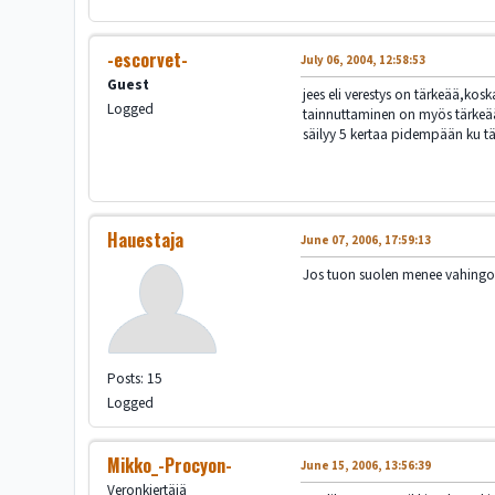
-escorvet-
July 06, 2004, 12:58:53
Guest
jees eli verestys on tärkeää,kos
Logged
tainnuttaminen on myös tärkeää
säilyy 5 kertaa pidempään ku täys
Hauestaja
June 07, 2006, 17:59:13
Jos tuon suolen menee vahingoss
Posts: 15
Logged
Mikko_-Procyon-
June 15, 2006, 13:56:39
Veronkiertäjä