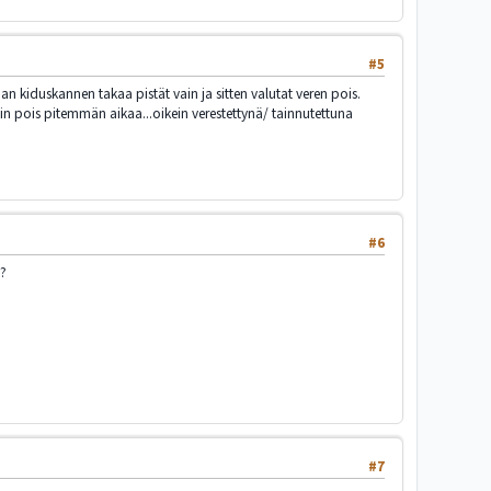
#5
aan kiduskannen takaa pistät vain ja sitten valutat veren pois.
n pois pitemmän aikaa...oikein verestettynä/ tainnutettuna
#6
a?
#7