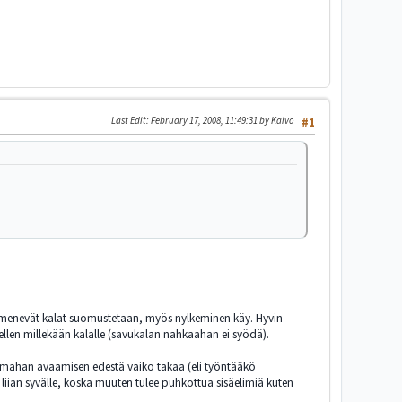
Last Edit
: February 17, 2008, 11:49:31 by Kaivo
#1
toon menevät kalat suomustetaan, myös nylkeminen käy. Hyvin
ellen millekään kalalle (savukalan nahkaahan ei syödä).
o mahan avaamisen edestä vaiko takaa (eli työntääkö
liian syvälle, koska muuten tulee puhkottua sisäelimiä kuten