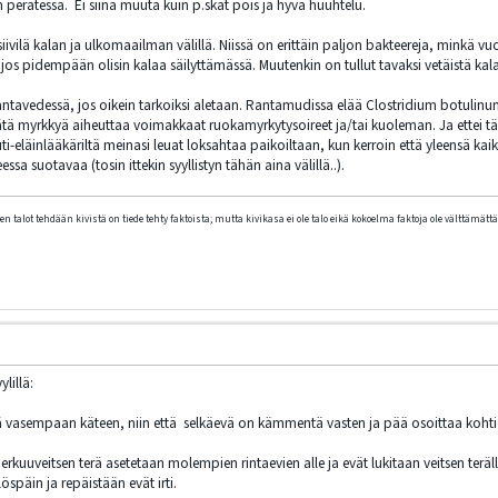
 peratessa. Ei siinä muuta kuin p.skat pois ja hyvä huuhtelu.
siivilä kalan ja ulkomaailman välillä. Niissä on erittäin paljon bakteereja, minkä vu
s pidempään olisin kalaa säilyttämässä. Muutenkin on tullut tavaksi vetäistä kala fi
rantavedessä, jos oikein tarkoiksi aletaan. Rantamudissa elää Clostridium botul
ätä myrkkyä aiheuttaa voimakkaat ruokamyrkytysoireet ja/tai kuoleman. Ja ettei t
i-eläinlääkäriltä meinasi leuat loksahtaa paikoiltaan, kun kerroin että yleensä kai
sa suotavaa (tosin ittekin syyllistyn tähän aina välillä..).
n talot tehdään kivistä on tiede tehty faktoista; mutta kivikasa ei ole talo eikä kokoelma faktoja ole välttämättä 
lillä:
 vasempaan käteen, niin että selkäevä on kämmentä vasten ja pää osoittaa kohti
rkuuveitsen terä asetetaan molempien rintaevien alle ja evät lukitaan veitsen terälle
öspäin ja repäistään evät irti.