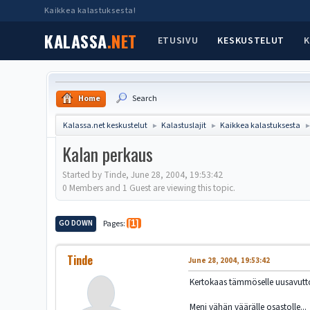
Kaikkea kalastuksesta!
KALASSA
.NET
ETUSIVU
KESKUSTELUT
K
Home
Search
Kalassa.net keskustelut
Kalastuslajit
Kaikkea kalastuksesta
►
►
Kalan perkaus
Started by Tinde, June 28, 2004, 19:53:42
0 Members and 1 Guest are viewing this topic.
GO DOWN
Pages
1
Tinde
June 28, 2004, 19:53:42
Kertokaas tämmöselle uusavutto
Meni vähän väärälle osastolle...