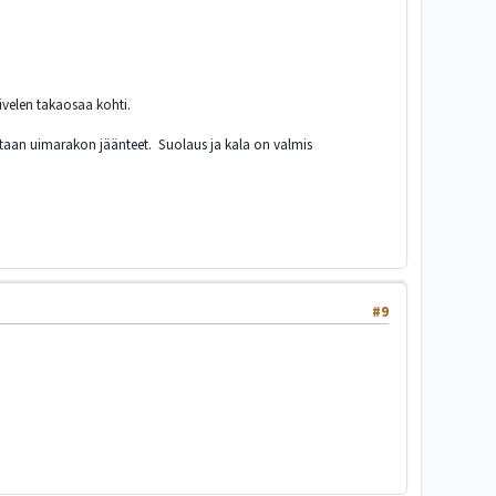
nivelen takaosaa kohti.
stetaan uimarakon jäänteet. Suolaus ja kala on valmis
#9