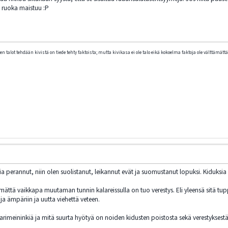
t ruoka maistuu :P
n talot tehdään kivistä on tiede tehty faktoista; mutta kivikasa ei ole talo eikä kokoelma faktoja ole välttämättä 
ia perannut, niin olen suolistanut, leikannut evät ja suomustanut lopuksi. Kiduks
ättä vaikkapa muutaman tunnin kalareissulla on tuo verestys. Eli yleensä sitä tupp
ja ämpäriin ja uutta viehettä veteen.
imeininkiä ja mitä suurta hyötyä on noiden kidusten poistosta sekä verestyksestä