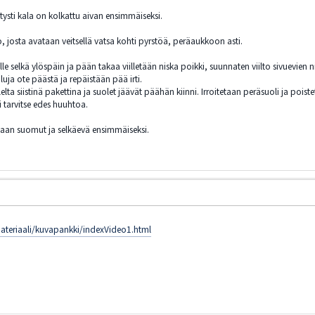
tysti kala on kolkattu aivan ensimmäiseksi.
kko, josta avataan veitsellä vatsa kohti pyrstöä, peräaukkoon asti.
le selkä ylöspäin ja pään takaa viilletään niska poikki, suunnaten viilto sivuevien 
uja ote päästä ja repäistään pää irti.
lta siistinä pakettina ja suolet jäävät päähän kiinni. Irroitetaan peräsuoli ja poi
ei tarvitse edes huuhtoa.
taan suomut ja selkäevä ensimmäiseksi.
teriaali/kuvapankki/indexVideo1.html