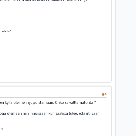
tiedettä."
#4
ia en kyllä ole mennyt poistamaan. Onko se välttämätöntä ?
aa olemaan niin innoissaan kun saalista tulee, että irti vaan
 ?