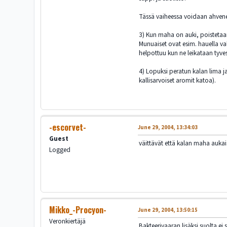
Tässä vaiheessa voidaan ahvenel
3) Kun maha on auki, poistetaan
Munuaiset ovat esim. hauella val
helpottuu kun ne leikataan tyves
4) Lopuksi peratun kalan lima ja
kallisarvoiset aromit katoa).
-escorvet-
June 29, 2004, 13:34:03
Guest
väittävät että kalan maha aukaist
Logged
Mikko_-Procyon-
June 29, 2004, 13:50:15
Veronkiertäjä
Bakteerivaaran lisäksi suolta ei 