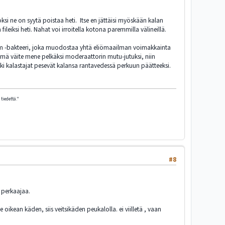
oksi ne on syytä poistaa heti. Itse en jättäisi myöskään kalan
leiksi heti. Nahat voi irroitella kotona paremmilla välineillä.
inum -bakteeri, joka muodostaa yhtä eliömaailman voimakkainta
ämä väite mene pelkäksi moderaattorin mutu-jutuksi, niin
kki kalastajat pesevät kalansa rantavedessä perkuun päätteeksi.
tiedettä."
#8
 perkaajaa.
 oikean käden, siis veitsikäden peukalolla. ei viilletä , vaan