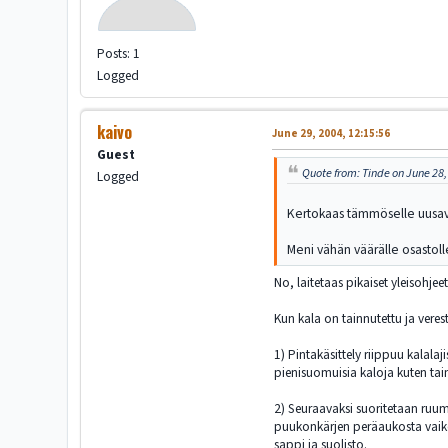
Posts: 1
Logged
kaivo
June 29, 2004, 12:15:56
Guest
Quote from: Tinde on June 28,
Logged
Kertokaas tämmöselle uusavu
Meni vähän väärälle osastolle
No, laitetaas pikaiset yleisohjeet
Kun kala on tainnutettu ja verest
1) Pintakäsittely riippuu kalala
pienisuomuisia kaloja kuten tai
2) Seuraavaksi suoritetaan ruum
puukonkärjen peräaukosta vaiko 
sappi ja suolisto.