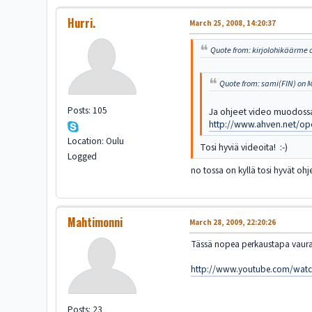
Hurri.
March 25, 2008, 14:20:37
Quote from: kirjolohikäärme 
Quote from: sami(FIN) on M
Posts: 105
Ja ohjeet video muodoss
http://www.ahven.net/op
Location: Oulu
Tosi hyviä videoita! :-)
Logged
no tossa on kyllä tosi hyvät ohjee
Mahtimonni
March 28, 2009, 22:20:26
Tässä nopea perkaustapa vauraa
http://www.youtube.com/wat
Posts: 23