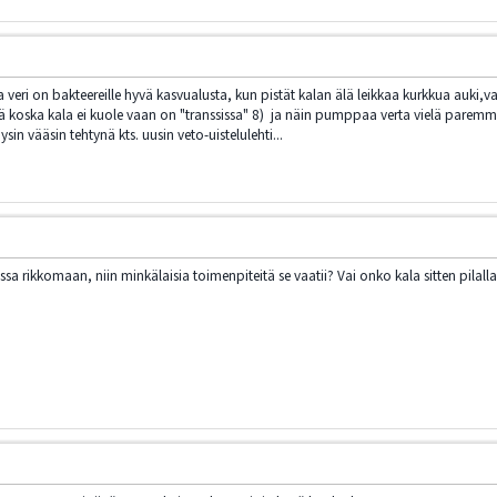
ka veri on bakteereille hyvä kasvualusta, kun pistät kalan älä leikkaa kurkkua auki,v
 koska kala ei kuole vaan on "transsissa" 8) ja näin pumppaa verta vielä paremmi
in vääsin tehtynä kts. uusin veto-uistelulehti...
a rikkomaan, niin minkälaisia toimenpiteitä se vaatii? Vai onko kala sitten pilall