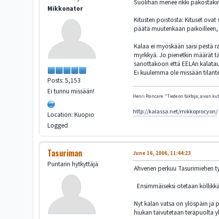
Suolihan menee rikki pakostakin
Mikkonator
Kitusten poistosta: Kituset ovat 
päätä muutenkaan paikoilleen, jo
Kalaa ei myöskään saisi pestä 
myrkkyä. Jo pienetkin määrät t
sanottakoon että EELAn kalataut
Ei kuulemma ole missään tilantees
Posts: 5,153
Ei tunnu missään!
Henri Poincare: "Tiede on faktoja; aivan kute
http://kalassa.net/mikkoprocyon/
Location: Kuopio
Logged
Tasuriman
June 16, 2006, 11:44:23
Puntarin hytkyttäjä
Ahvenen perkuu Tasurimiehen tyy
Ensimmäiseksi otetaan köllikkä
Nyt kalan vatsa on ylöspäin ja pe
hiukan taivutetaan teräpuolta yl