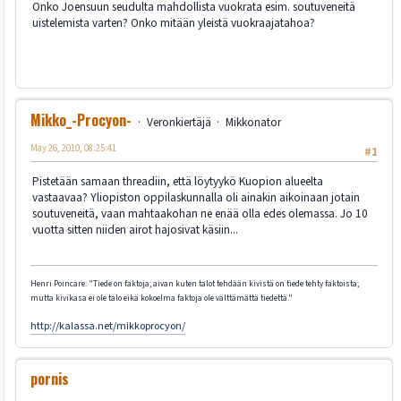
Onko Joensuun seudulta mahdollista vuokrata esim. soutuveneitä
uistelemista varten? Onko mitään yleistä vuokraajatahoa?
Mikko_-Procyon-
Veronkiertäjä
Mikkonator
May 26, 2010, 08:25:41
#1
Pistetään samaan threadiin, että löytyykö Kuopion alueelta
vastaavaa? Yliopiston oppilaskunnalla oli ainakin aikoinaan jotain
soutuveneitä, vaan mahtaakohan ne enää olla edes olemassa. Jo 10
vuotta sitten niiden airot hajosivat käsiin...
Henri Poincare: "Tiede on faktoja; aivan kuten talot tehdään kivistä on tiede tehty faktoista;
mutta kivikasa ei ole talo eikä kokoelma faktoja ole välttämättä tiedettä."
http://kalassa.net/mikkoprocyon/
pornis