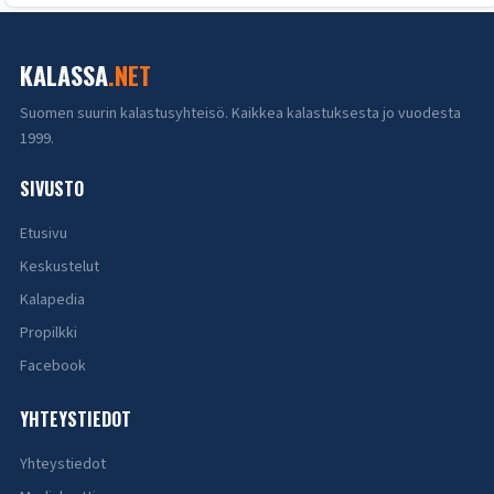
KALASSA
.NET
Suomen suurin kalastusyhteisö. Kaikkea kalastuksesta jo vuodesta
1999.
SIVUSTO
Etusivu
Keskustelut
Kalapedia
Propilkki
Facebook
YHTEYSTIEDOT
Yhteystiedot