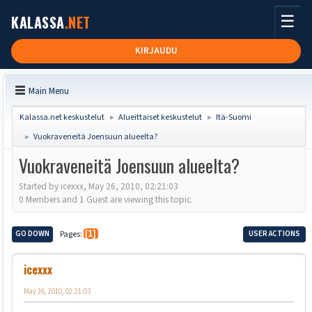
☰
KALASSA
.NET
KIRJAUDU
Main Menu
Kalassa.net keskustelut
Alueittaiset keskustelut
Itä-Suomi
►
►
Vuokraveneitä Joensuun alueelta?
►
Vuokraveneitä Joensuun alueelta?
Started by icexxx, May 26, 2010, 02:21:03
0 Members and 1 Guest are viewing this topic.
GO DOWN
Pages
1
USER ACTIONS
icexxx
May 26, 2010, 02:21:03