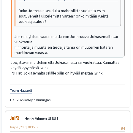
Onko Joensuun seudulta mahdollista vuokrata esim.
soutuveneitä uistelemista varten? Onko mitään yleistä
vuokraajatahoa?
Jos en nyt ihan väärin muista niin Joensuussa Jokiasemalta sai
vuokrattua.
hinnoista ja muusta en tiedä ja tämä on muutenkin hataran
muistikuvan varassa.
Joo, itsekin muistelisin että Jokiasemalta sai vuokrattua. Kannattaa
käydä kysymässä :wink:
Ps. Heti Jokiasemalta selälle päin on hyvää mestaa :wink:
Team Hazardi
Hauki on kalojen kuningas.
JuP3
Heikki Vihinen ULIULI
May 26, 2010, 18:15:32
#4