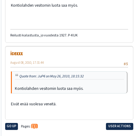
Kontiolahden vesitornin luota saa myös.
Reilusti kalastusta, jo vuodesta 1927. P-KUK
icexxx
August 08, 2010, 17:31:44
#5
Quote from: JuP€ on May 26, 2010, 18:15:32
Kontiolahden vesitornin luota saa myös.
Eivät enää vuokraa veneitä.
GO UP
Pages
1
USER ACTIONS