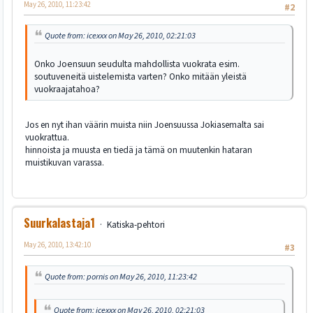
May 26, 2010, 11:23:42
#2
Quote from: icexxx on May 26, 2010, 02:21:03
Onko Joensuun seudulta mahdollista vuokrata esim.
soutuveneitä uistelemista varten? Onko mitään yleistä
vuokraajatahoa?
Jos en nyt ihan väärin muista niin Joensuussa Jokiasemalta sai
vuokrattua.
hinnoista ja muusta en tiedä ja tämä on muutenkin hataran
muistikuvan varassa.
Suurkalastaja1
Katiska-pehtori
May 26, 2010, 13:42:10
#3
Quote from: pornis on May 26, 2010, 11:23:42
Quote from: icexxx on May 26, 2010, 02:21:03