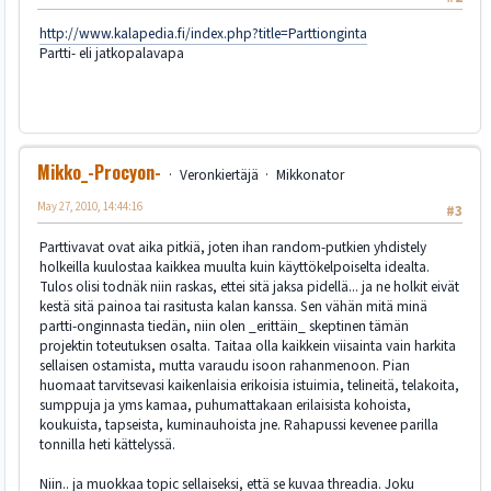
http://www.kalapedia.fi/index.php?title=Parttionginta
Partti- eli jatkopalavapa
Mikko_-Procyon-
Veronkiertäjä
Mikkonator
May 27, 2010, 14:44:16
#3
Parttivavat ovat aika pitkiä, joten ihan random-putkien yhdistely
holkeilla kuulostaa kaikkea muulta kuin käyttökelpoiselta idealta.
Tulos olisi todnäk niin raskas, ettei sitä jaksa pidellä... ja ne holkit eivät
kestä sitä painoa tai rasitusta kalan kanssa. Sen vähän mitä minä
partti-onginnasta tiedän, niin olen _erittäin_ skeptinen tämän
projektin toteutuksen osalta. Taitaa olla kaikkein viisainta vain harkita
sellaisen ostamista, mutta varaudu isoon rahanmenoon. Pian
huomaat tarvitsevasi kaikenlaisia erikoisia istuimia, telineitä, telakoita,
sumppuja ja yms kamaa, puhumattakaan erilaisista kohoista,
koukuista, tapseista, kuminauhoista jne. Rahapussi kevenee parilla
tonnilla heti kättelyssä.
Niin.. ja muokkaa topic sellaiseksi, että se kuvaa threadia. Joku