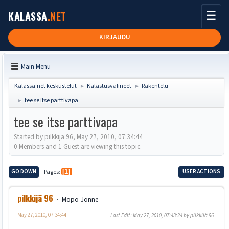
☰
KALASSA
.NET
KIRJAUDU
Main Menu
Kalassa.net keskustelut
Kalastusvälineet
Rakentelu
►
►
tee se itse parttivapa
►
tee se itse parttivapa
Started by pilkkijä 96, May 27, 2010, 07:34:44
0 Members and 1 Guest are viewing this topic.
GO DOWN
Pages
1
USER ACTIONS
pilkkijä 96
Mopo-Jonne
May 27, 2010, 07:34:44
Last Edit
: May 27, 2010, 07:43:24 by pilkkijä 96