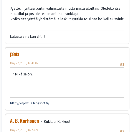
Ajattelin yrittää partin valmistusta mutta mistä aloittaisi.Oletteko itse
kokeillut ja jos olette niin antakaa vinkkejä.
Voiko sitä yrittää yhdistämällä laskuituputkia toisiinsa holkeilla? :wink:
kalassa aina kun ehtii !
jänis
May 27, 2010, 12:41:07
#1
:? Mikä se on..
http://kajostus.blogspot.fi/
A. B. Korhonen
Kukkuu! Kukkuu!
May 27, 2010, 14:23:24
#2