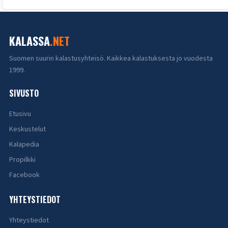
KALASSA
.NET
Suomen suurin kalastusyhteisö. Kaikkea kalastuksesta jo vuodesta
1999.
SIVUSTO
Etusivu
Keskustelut
Kalapedia
Propilkki
Facebook
YHTEYSTIEDOT
Yhteystiedot