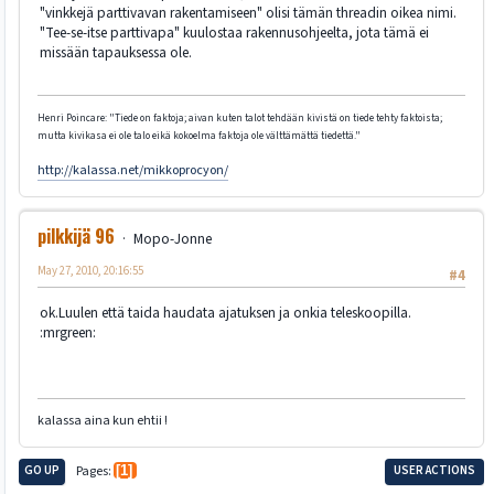
"vinkkejä parttivavan rakentamiseen" olisi tämän threadin oikea nimi.
"Tee-se-itse parttivapa" kuulostaa rakennusohjeelta, jota tämä ei
missään tapauksessa ole.
Henri Poincare: "Tiede on faktoja; aivan kuten talot tehdään kivistä on tiede tehty faktoista;
mutta kivikasa ei ole talo eikä kokoelma faktoja ole välttämättä tiedettä."
http://kalassa.net/mikkoprocyon/
pilkkijä 96
Mopo-Jonne
May 27, 2010, 20:16:55
#4
ok.Luulen että taida haudata ajatuksen ja onkia teleskoopilla.
:mrgreen:
kalassa aina kun ehtii !
GO UP
Pages
1
USER ACTIONS