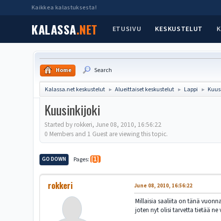
Kaikkea kalastuksesta!
KALASSA
.NET
ETUSIVU
KESKUSTELUT
K
Home
Search
Kalassa.net keskustelut
Alueittaiset keskustelut
Lappi
Kuusi
►
►
►
Kuusinkijoki
Started by rokkeri, June 08, 2010, 16:56:22
0 Members and 1 Guest are viewing this topic.
GO DOWN
Pages
1
rokkeri
June 08, 2010, 16:56:22
Millaisia saaliita on tänä vuo
joten nyt olisi tarvetta tietää ne