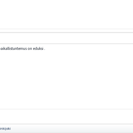
paikallistuntemus on eduksi .
nkijoki