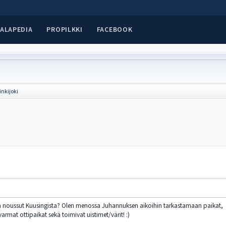
ALAPEDIA
PROPILKKI
FACEBOOK
nkijoki
nna noussut Kuusingista? Olen menossa Juhannuksen aikoihin tarkastamaan paikat,
 varmat ottipaikat sekä toimivat uistimet/värit! :)