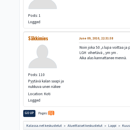
Posts: 1
Logged
Säkkimies
June 09, 2010, 22:31:58
Noin joka 50 ,s lupa voittaa ja 
LGH vihertävä , ym ym .
Aika alas kannattanee mennä.
Posts: 110
Pyytävä kalan saapi ja
nukkuva unen näkee
Location: Koti
Logged
GO UP
Pages
1
Kalassa.net keskustelut
Alueittaiset keskustelut
Lappi
Kuusi
►
►
►