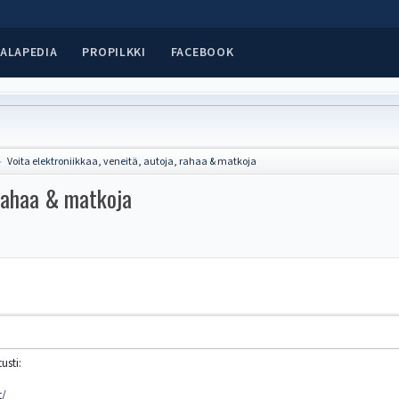
ALAPEDIA
PROPILKKI
FACEBOOK
Voita elektroniikkaa, veneitä, autoja, rahaa & matkoja
►
 rahaa & matkoja
usti:
t/