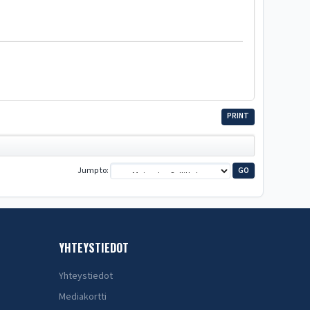
PRINT
Jump to
YHTEYSTIEDOT
Yhteystiedot
Mediakortti