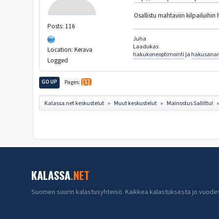
Osallistu mahtaviin kilpailuihin h
Posts: 116
Juha
Laadukas
Location: Kerava
hakukoneoptimointi
ja
hakusana
Logged
GO UP
Pages
1
Kalassa.net keskustelut
Muut keskustelut
Mainostus Sallittu!
►
►
KALASSA
.NET
Suomen suurin kalastusyhteisö. Kaikkea kalastuksesta jo vuode