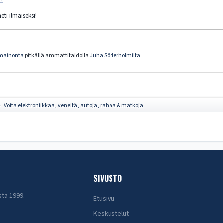
eti ilmaiseksi!
mainonta
pitkällä ammattitaidolla
Juha Söderholmilta
Voita elektroniikkaa, veneitä, autoja, rahaa & matkoja
►
SIVUSTO
sta 1999.
Etusivu
Keskustelut