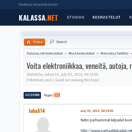
Kaikkea kalastuksesta!
KALASSA
.NET
ETUSIVU
KESKUSTELUT
K
Home
Search
Kalassa.net keskustelut
Muut keskustelut
Mainostus Sallittu!
►
►
Voita elektroniikkaa, veneitä, autoja,
Started by JuhaS14, July 03, 2010, 00:19:05
0 Members and 1 Guest are viewing this topic.
GO DOWN
Pages
1
JuhaS14
July 03, 2010, 00:19:05
Netin parhaimmat kilpailut koot
http://www.parhaatkilpailut.ne