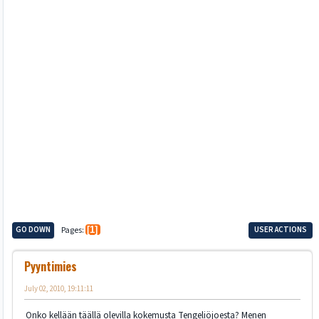
GO DOWN
Pages
1
USER ACTIONS
Pyyntimies
July 02, 2010, 19:11:11
Onko kellään täällä olevilla kokemusta Tengeliöjoesta? Menen