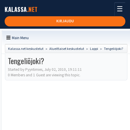
☰
KALASSA
.NET
KIRJAUDU
Main Menu
Kalassa.net keskustelut
Alueittaiset keskustelut
Lappi
Tengeliöjoki?
►
►
►
Tengeliöjoki?
Started by Pyyntimies, July 02, 2010, 19:11:11
0 Members and 1 Guest are viewing this topic.