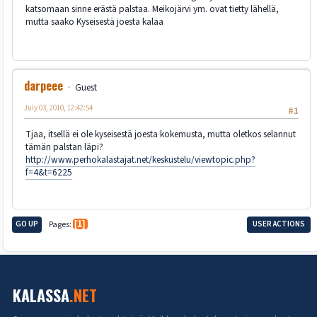
katsomaan sinne erästä palstaa. Meikojärvi ym. ovat tietty lähellä,
mutta saako Kyseisestä joesta kalaa
darpeee
Guest
July 03, 2010, 12:42:54
#1
Tjaa, itsellä ei ole kyseisestä joesta kokemusta, mutta oletkos selannut
tämän palstan läpi?
http://www.perhokalastajat.net/keskustelu/viewtopic.php?
f=4&t=6225
GO UP
Pages
1
USER ACTIONS
KALASSA
.NET