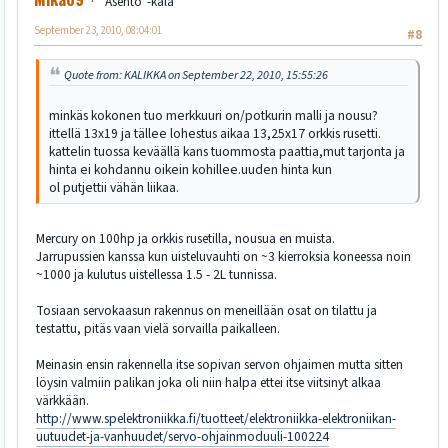
"Asento"-kala
September 23, 2010, 08:04:01
#8
Quote from: KALIKKA on September 22, 2010, 15:55:26
minkäs kokonen tuo merkkuuri on/potkurin malli ja nousu?
ittellä 13x19 ja tällee lohestus aikaa 13,25x17 orkkis rusetti.
kattelin tuossa keväällä kans tuommosta paattia,mut tarjonta ja
hinta ei kohdannu oikein kohillee.uuden hinta kun
ol putjettii vähän liikaa.
Mercury on 100hp ja orkkis rusetilla, nousua en muista.
Jarrupussien kanssa kun uisteluvauhti on ~3 kierroksia koneessa noin
~1000 ja kulutus uistellessa 1.5 - 2L tunnissa.
Tosiaan servokaasun rakennus on meneillään osat on tilattu ja
testattu, pitäs vaan vielä sorvailla paikalleen.
Meinasin ensin rakennella itse sopivan servon ohjaimen mutta sitten
löysin valmiin palikan joka oli niin halpa ettei itse viitsinyt alkaa
värkkään.
http://www.spelektroniikka.fi/tuotteet/elektroniikka-elektroniikan-
uutuudet-ja-vanhuudet/servo-ohjainmoduuli-100224