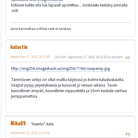
tollasee kakkii sitä tuli lapaset upotettuu.....toistaseks kestäny pinnalla
:roll:
aina kannattaa yrittää vaik ei saiskaa
kalastin
September 17, 2010, 18:17:48
Last Edit
: September 17, 2010, 18:22:55 by kalastin
#5
http://img256.imageshack.us/img256/7766/vaapamp.jpg
Tämmönen viritys on ollut mullla käytössä jo kolme kalastuskautta.
Vaaput pysyy järjestyksessä ja kuivuvat jo reissun aikana. Tavan
kannellinen ämpäri, kourallinen nippusiteitä ja 10cm kaistale vanhaa
jumppamattoa
Mika69
"Asento"-kala
September 22, 2010, 12:43:51
#6