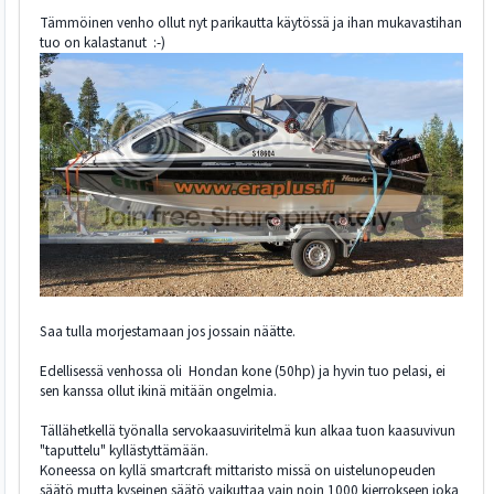
Tämmöinen venho ollut nyt parikautta käytössä ja ihan mukavastihan
tuo on kalastanut :-)
Saa tulla morjestamaan jos jossain näätte.
Edellisessä venhossa oli Hondan kone (50hp) ja hyvin tuo pelasi, ei
sen kanssa ollut ikinä mitään ongelmia.
Tällähetkellä työnalla servokaasuviritelmä kun alkaa tuon kaasuvivun
"taputtelu" kyllästyttämään.
Koneessa on kyllä smartcraft mittaristo missä on uistelunopeuden
säätö mutta kyseinen säätö vaikuttaa vain noin 1000 kierrokseen joka