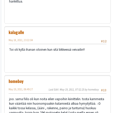
hankittua.
kalagalle
May 18, 2011, 23:22:04
#12
Toi oli kyllä ihanan oloinen kun sitä liikkeessä veivailin!!
homeboy
May 19, 2011, 06:49:27
Last Edit
: May 19, 2011, 07:52:25 by homeboy
#13
joo. sama fiilis oli kun noita eilen vapoihin kiinittelin. tosta kammesta
kun vääntää niin huonompaakin kalamiestä alkaa hymyilyttää. :-D
kaikki tossa kelassa, (ääni , rakenne, paino ja tuntuma) huokuu
varmuutta. toisin kuin 29€ motonetin kelat (joita meilla ennen oli