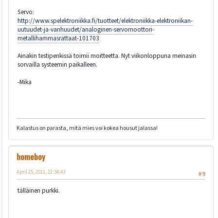
Servo:
http://www.spelektroniikka.fi/tuotteet/elektroniikka-elektroniikan-
uutuudet-ja-vanhuudet/analoginen-servomoottori-
metallihammasrattaat-101703
Ainakin testipenkissä toimii moitteetta. Nyt viikonloppuna meinasin
sorvailla systeemin paikalleen.
-Mika
Kalastus on parasta, mitä mies voi kokea housut jalassa!
homeboy
April 25, 2011, 22:34:43
#9
tälläinen purkki.