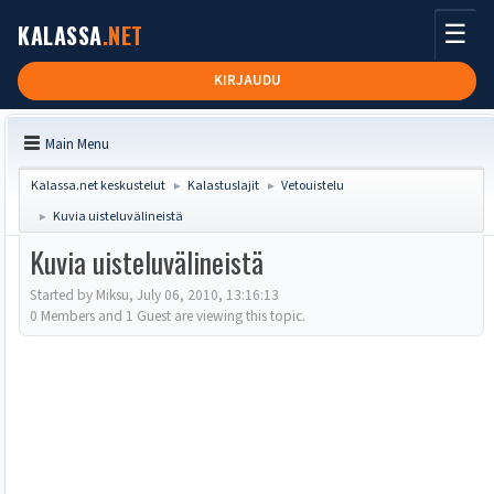
☰
KALASSA
.NET
KIRJAUDU
Main Menu
Kalassa.net keskustelut
Kalastuslajit
Vetouistelu
►
►
Kuvia uisteluvälineistä
►
Kuvia uisteluvälineistä
Started by Miksu, July 06, 2010, 13:16:13
0 Members and 1 Guest are viewing this topic.