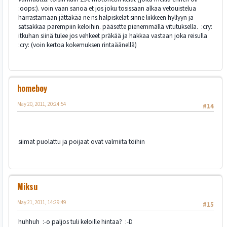
:oops:). voin vaan sanoa et jos joku tosissaan alkaa vetouistelua
harrastamaan jättäkää ne ns.halpiskelat sinne liikkeen hyllyyn ja
satsakkaa parempiin keloihin. pääsette pienemmällä vitutuksella. :cry:
itkuhan siinä tulee jos vehkeet präkää ja hakkaa vastaan joka reisulla
:cry: (voin kertoa kokemuksen rintaäänellä)
homeboy
May 20, 2011, 20:24:54
#14
siimat puolattu ja poijaat ovat valmiita töihin
Miksu
May 21, 2011, 14:29:49
#15
huhhuh :-o paljos tuli keloille hintaa? :-D