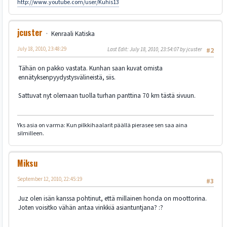
http://www.youtube.com/user/Kuhis13
jcuster
Kenraali Katiska
July 18, 2010, 23:48:29
Last Edit
: July 18, 2010, 23:54:07 by jcuster
#2
Tähän on pakko vastata. Kunhan saan kuvat omista
ennätyksenpyydystysvälineistä, siis.
Sattuvat nyt olemaan tuolla turhan panttina 70 km tästä sivuun.
Yks asia on varma: Kun pilkkihaalarit päällä pierasee sen saa aina
silmilleen.
Miksu
September 12, 2010, 22:45:19
#3
Juz olen isän kanssa pohtinut, että millainen honda on moottorina.
Joten voisitko vähän antaa vinkkiä asiantuntjana? :?