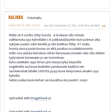
KALIKKA
Foliohattu
September 15, 2010, 13:17:22
Last Edit
: September 20, 2010, 13:06:46 by KALIKKA
#4
ittellä oli 8 vuotta 20hp honda . ei koskaan ollu mitään
valittamista.syys kylmilläkin (-8 pakkasta)käyntiin kuin palmun alta.
nykysen paatin ostin kevällä ja sitä kulettaa 90hp -07 ruisku
honda.ainoa puute tuossa on että puuttuu ns.uistelutoiminto
millä vois säätää kierroksia vähän kerrassaan,muuten olen ollu erittäin
tyytyväinen koneeseen ja sen toimintaan.
kuha uistelukin sujui ilman jarru kassia tyhjä käynnillä
ongelmitta.suotavaa kuitenkin jarrukassien käyttöä niin
saa kierrokset lähelle 1000:tta pysyy kone lämpösenä ainakin syys
kylmillä.
heitän joskus kuvia kuhan sais kuvattua ens paatin! :oops:
Uploaded with
ImageShack.us
Uploaded with
ImageShack.us