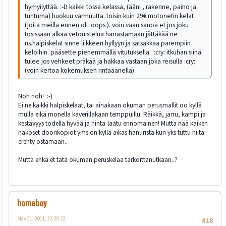
hymyilyttää. :-D kaikki tossa kelassa, (ääni , rakenne, paino ja
tuntuma) huokuu varmuutta. toisin kuin 29€ motonetin kelat
(joita meilla ennen oli :oops:). voin vaan sanoa et jos joku
tosissaan alkaa vetouistelua harrastamaan jättäkää ne
ns.halpiskelat sinne liikkeen hyllyyn ja satsakkaa parempiin
keloihin. pääsette pienemmällä vitutuksella. :cry: itkuhan siinä
tulee jos vehkeet präkää ja hakkaa vastaan joka reisulla :cry:
(voin kertoa kokemuksen rintaäänellä)
Noh noh! :-)
Ei ne kaikki halpiskelaat, tai ainakaan okuman perusmallit oo kyllä
mulla eikä monella kaverillakaan temppuillu. Räikkä, jarru, kampi ja
kestävyys todella hyvää ja hinta-laatu erinomainen! Mutta nää kaiken
näköset döörikopiot yms on kyllä aikas hanurista kun yks tuttu niitä
erehty ostamaan..
Mutta ehkä et tätä okuman peruskelaa tarkoittanutkaan..?
homeboy
May 21, 2011, 22:20:22
#18