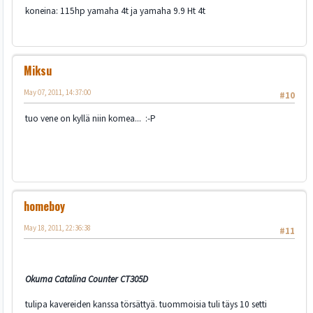
koneina: 115hp yamaha 4t ja yamaha 9.9 Ht 4t
Miksu
May 07, 2011, 14:37:00
#10
tuo vene on kyllä niin komea... :-P
homeboy
May 18, 2011, 22:36:38
#11
Okuma Catalina Counter CT305D
tulipa kavereiden kanssa törsättyä. tuommoisia tuli täys 10 setti