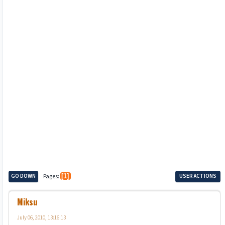
GO DOWN
Pages
1
USER ACTIONS
Miksu
July 06, 2010, 13:16:13