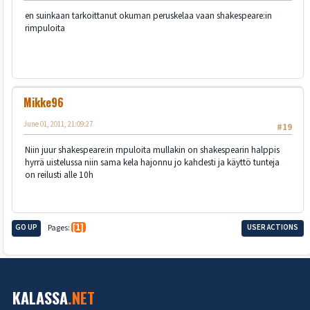
en suinkaan tarkoittanut okuman peruskelaa vaan shakespeare:in
rimpuloita
Mikke96
June 01, 2011, 21:09:27
#19
Niin juur shakespeare:in rnpuloita mullakin on shakespearin halppis
hyrrä uistelussa niin sama kela hajonnu jo kahdesti ja käyttö tunteja
on reilusti alle 10h
GO UP
Pages
1
USER ACTIONS
KALASSA
.NET