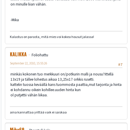
on minulle liian vähän.
-Mika
Kalastus on parasta, mitä mies voi kokea housut jalassa!
KALIKKA
Foliohattu
September 22, 2010, 15:55:26
#7
minkäs kokonen tuo merkkuuri on/potkurin malli ja nousu?ittellä
13x19 ja tällee lohestus aikaa 13,25x17 orkkis rusetti.
kattelin tuossa keväällä kans tuommosta paattia,mut tarjonta ja hinta
ei kohdannu oikein kohillee.uuden hinta kun
ol putjettii vähän liikaa.
aina kannattaa yrittää vaik ei saiskaa
Mika69