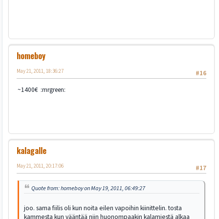
homeboy
May 21, 2011, 18:36:27
#16
~1400€ :mrgreen:
kalagalle
May 21, 2011, 20:17:06
#17
Quote from: homeboy on May 19, 2011, 06:49:27
joo. sama fiilis oli kun noita eilen vapoihin kiinittelin. tosta
kammesta kun vääntää niin huonompaakin kalamiestä alkaa