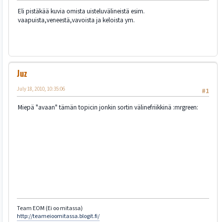
Eli pistäkää kuvia omista uisteluvälineistä esim.
vaapuista,veneestä,vavoista ja keloista ym.
Juz
July 18, 2010, 10:35:06
#1
Miepä "avaan" tämän topicin jonkin sortin välinefriikkinä :mrgreen:
Team EOM (Ei oo mitassa)
http://teameioomitassa.blogit.fi/