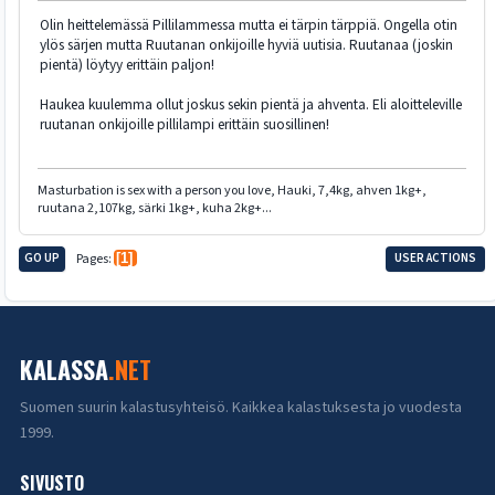
Olin heittelemässä Pillilammessa mutta ei tärpin tärppiä. Ongella otin
ylös särjen mutta Ruutanan onkijoille hyviä uutisia. Ruutanaa (joskin
pientä) löytyy erittäin paljon!
Haukea kuulemma ollut joskus sekin pientä ja ahventa. Eli aloitteleville
ruutanan onkijoille pillilampi erittäin suosillinen!
Masturbation is sex with a person you love, Hauki, 7,4kg, ahven 1kg+,
ruutana 2,107kg, särki 1kg+, kuha 2kg+...
GO UP
Pages
1
USER ACTIONS
KALASSA
.NET
Suomen suurin kalastusyhteisö. Kaikkea kalastuksesta jo vuodesta
1999.
SIVUSTO