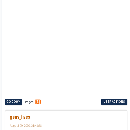
GO DOWN
Pages
1
USER ACTIONS
gsus_lives
August 09, 2010, 21:48:38