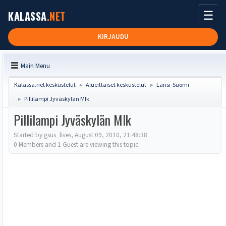
☰
KALASSA
.NET
KIRJAUDU
Main Menu
Kalassa.net keskustelut
Alueittaiset keskustelut
Länsi-Suomi
►
►
Pillilampi Jyväskylän Mlk
►
Pillilampi Jyväskylän Mlk
Started by gsus_lives, August 09, 2010, 21:48:38
0 Members and 1 Guest are viewing this topic.