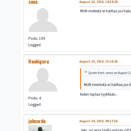
zima
August 23, 2010, 14:54:28
MUN mielestä ei haittaa jos hal
Posts: 199
Logged
Haukiguru
August 23, 2010, 15:10:26
Quote from: zima on August 23
MUN mielestä ei haittaa jos 
Kukin taplaa tyylillään..
Posts: 4
Logged
jalmardo
August 24, 2010, 08:17:56
Jees, no eipä täällä mitään GP