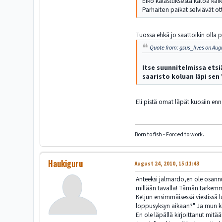
Eikö kalastuksesta katoa kai
Parhaiten paikat selviävät ot
Tuossa ehkä jo saattoikin olla p
Quote from: gsus_lives on Aug
Itse suunnitelmissa etsi
saaristo koluan läpi sen
Eli pistä omat läpät kuosiin en
Born to fish - Forced to work.
Haukiguru
August 24, 2010, 15:11:43
Anteeksi jalmardo,en ole osannut 
millään tavalla! Tämän tarkemmi
Ketjun ensimmäisessä viestissä l
loppusyksyn aikaan?" Ja mun kir
En ole läpällä kirjoittanut mitä