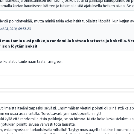
kki hauskuus ja onnistumisen riemukin, jos koluat aina paikkoja kuulopuheiden p
tamalla kartan kauniiseen käteen ja tutkimalla sitä ajatuksella hetken aikaa. Se o
ientä pointintynkää, mutta minkä takia edes heitit tuollaista läppää, kun ketjun ava
ust 23, 2010, 09:53:23
ä muutamia uusi paikkoja randomilla katsoa kartasta ja kokeilla. Ve
 "ison löytämiseksi!
nenku alat uittuilemaan täälä. :mrgreen:
ilmaista itseäni tarpeeksi selvästi. Ensimmäisen viestini pointti oli siinä että kalapai
n en osaa asiaa eritellä. Toivottavasti ymmärsit pointtini nyt?
uki kyllä että randomilla etsin paikkoja, se on hienoa. Mutta koko keskusteluketju alk
jotuksen pointti sivuaa vahvasti tota lausetta.
än, enkä myöskään tarkoituksella vittuillut! Täytyy muistaa,että tälläkin foorumilla 