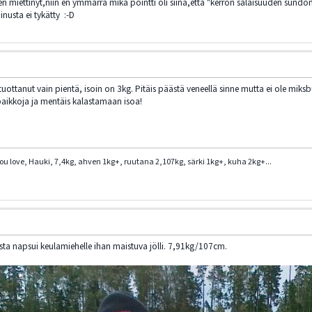
en miettinyt,niin en ymmärrä mikä pointti oli siinä,että "kerron salaisuuden sundom
nusta ei tykätty :-D
 tuottanut vain pientä, isoin on 3kg. Pitäis päästä veneellä sinne mutta ei ole mi
paikkoja ja mentäis kalastamaan isoa!
you love, Hauki, 7,4kg, ahven 1kg+, ruutana 2,107kg, särki 1kg+, kuha 2kg+...
sta napsui keulamiehelle ihan maistuva jölli. 7,91kg/107cm.