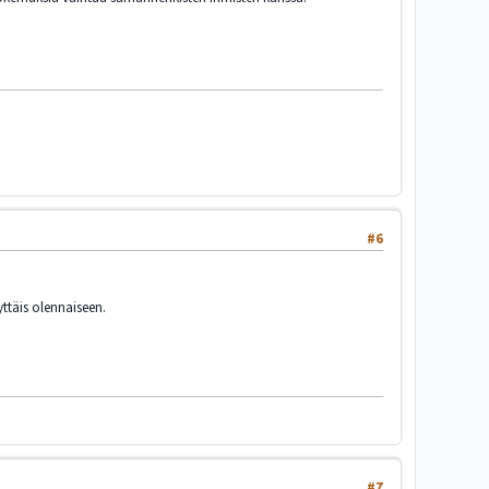
#6
yttäis olennaiseen.
#7