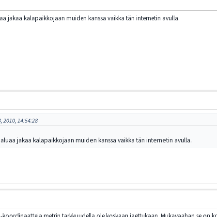
uaa jakaa kalapaikkojaan muiden kanssa vaikka tän internetin avulla.
, 2010, 14:54:28
haluaa jakaa kalapaikkojaan muiden kanssa vaikka tän internetin avulla.
S-koordinaatteja metrin tarkkuudella ole koskaan jaettukaan. Mukavaahan se on 