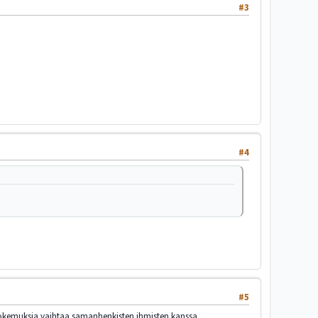
#3
#4
#5
kokemuksia vaihtaa samanhenkisten ihmisten kanssa.