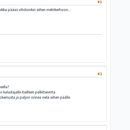
#1
aikka pääsis vihdoinkin siihen metrikerhoon...
#2
eella?
kalastajalle itselleen palkitsevinta.
kokemusta ja paljon onnea vielä siihen päälle.