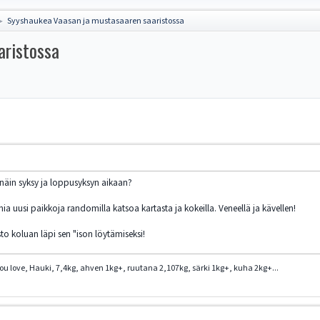
Syyshaukea Vaasan ja mustasaaren saaristossa
►
aristossa
i näin syksy ja loppusyksyn aikaan?
ia uusi paikkoja randomilla katsoa kartasta ja kokeilla. Veneellä ja kävellen!
o koluan läpi sen "ison löytämiseksi!
you love, Hauki, 7,4kg, ahven 1kg+, ruutana 2,107kg, särki 1kg+, kuha 2kg+...