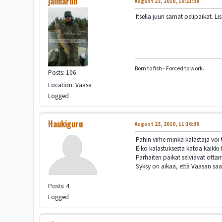
jalmardo
August 23, 2010, 10:21:38
Itsellä juuri samat pelipaikat. 
Born to fish - Forced to work.
Posts: 106
Location: Vaasa
Logged
Haukiguru
August 23, 2010, 11:16:30
Pahin virhe minkä kalastaja voi 
Eikö kalastuksesta katoa kaikki
Parhaiten paikat selviävät ottama
Syksy on aikaa, että Vaasan saar
Posts: 4
Logged