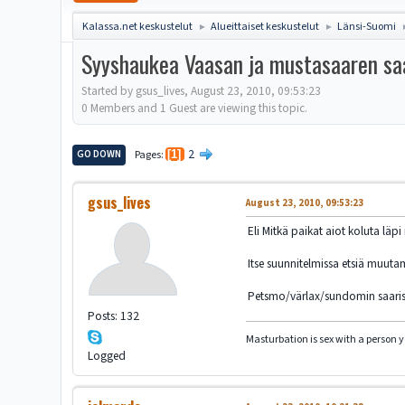
Kalassa.net keskustelut
Alueittaiset keskustelut
Länsi-Suomi
►
►
Syyshaukea Vaasan ja mustasaaren sa
Started by gsus_lives, August 23, 2010, 09:53:23
0 Members and 1 Guest are viewing this topic.
2
GO DOWN
Pages
1
gsus_lives
August 23, 2010, 09:53:23
Eli Mitkä paikat aiot koluta läp
Itse suunnitelmissa etsiä muutam
Petsmo/värlax/sundomin saarist
Posts: 132
Masturbation is sex with a person 
Logged