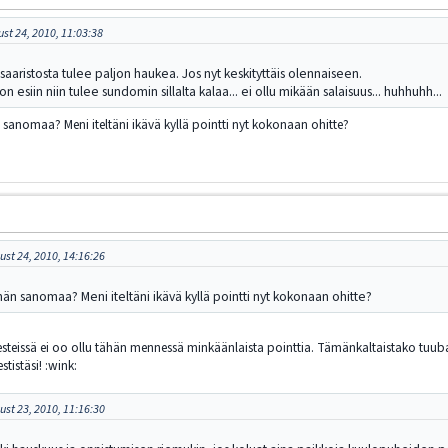
ust 24, 2010, 11:03:38
saaristosta tulee paljon haukea. Jos nyt keskityttäis olennaiseen.
n esiin niin tulee sundomin sillalta kalaa... ei ollu mikään salaisuus... huhhuhh...
 sanomaa? Meni iteltäni ikävä kyllä pointti nyt kokonaan ohitte?
st 24, 2010, 14:16:26
män sanomaa? Meni iteltäni ikävä kyllä pointti nyt kokonaan ohitte?
steissä ei oo ollu tähän mennessä minkäänlaista pointtia. Tämänkaltaistako tuubaa 
tistäsi! :wink:
st 23, 2010, 11:16:30