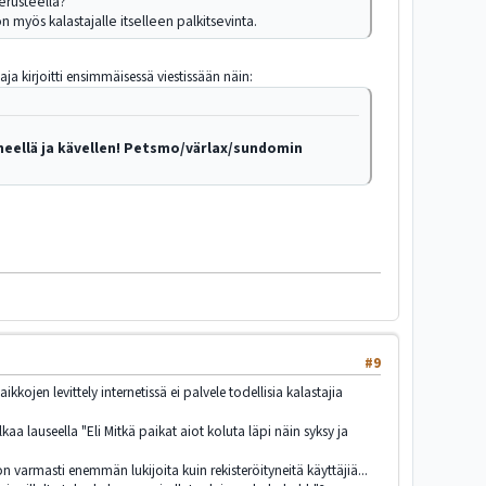
erusteella?
n myös kalastajalle itselleen palkitsevinta.
ja kirjoitti ensimmäisessä viestissään näin:
neellä ja kävellen! Petsmo/värlax/sundomin
#9
kkojen levittely internetissä ei palvele todellisia kalastajia
aa lauseella "Eli Mitkä paikat aiot koluta läpi näin syksy ja
on varmasti enemmän lukijoita kuin rekisteröityneitä käyttäjiä...