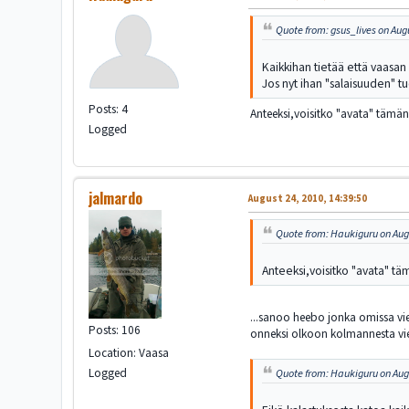
Quote from: gsus_lives on Aug
Kaikkihan tietää että vaasan 
Jos nyt ihan "salaisuuden" tuo
Posts: 4
Anteeksi,voisitko "avata" tämän
Logged
jalmardo
August 24, 2010, 14:39:50
Quote from: Haukiguru on Augu
Anteeksi,voisitko "avata" tä
...sanoo heebo jonka omissa vie
Posts: 106
onneksi olkoon kolmannesta vies
Location: Vaasa
Logged
Quote from: Haukiguru on Augu