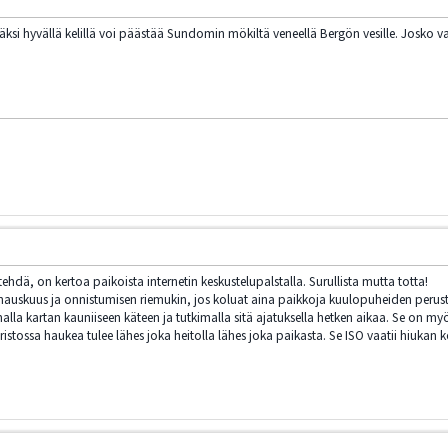
Lisäksi hyvällä kelillä voi päästää Sundomin mökiltä veneellä Bergön vesille. Josko v
tehdä, on kertoa paikoista internetin keskustelupalstalla. Surullista mutta totta!
 hauskuus ja onnistumisen riemukin, jos koluat aina paikkoja kuulopuheiden perust
lla kartan kauniiseen käteen ja tutkimalla sitä ajatuksella hetken aikaa. Se on myös 
istossa haukea tulee lähes joka heitolla lähes joka paikasta. Se ISO vaatii hiukan 