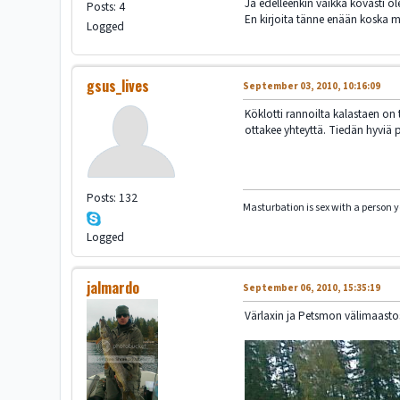
Ja edelleenkin vaikka kovasti ol
Posts: 4
En kirjoita tänne enään koska mi
Logged
gsus_lives
September 03, 2010, 10:16:09
Köklotti rannoilta kalastaen on
ottakee yhteyttä. Tiedän hyviä 
Posts: 132
Masturbation is sex with a person 
Logged
jalmardo
September 06, 2010, 15:35:19
Värlaxin ja Petsmon välimaasto