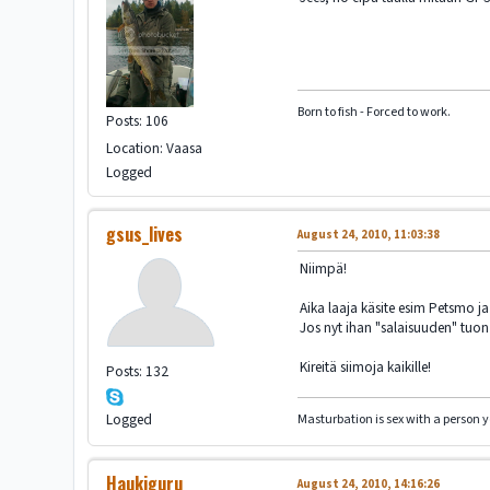
Born to fish - Forced to work.
Posts: 106
Location: Vaasa
Logged
gsus_lives
August 24, 2010, 11:03:38
Niimpä!
Aika laaja käsite esim Petsmo ja
Jos nyt ihan "salaisuuden" tuon e
Kireitä siimoja kaikille!
Posts: 132
Logged
Masturbation is sex with a person 
Haukiguru
August 24, 2010, 14:16:26