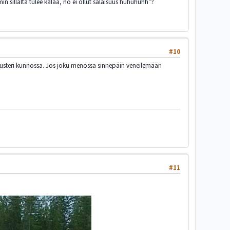
in sillalta tulee kalaa, no ei ollut salaisuus huhuhuhh"?
#10
ksbusteri kunnossa. Jos joku menossa sinnepäin veneilemään
#11