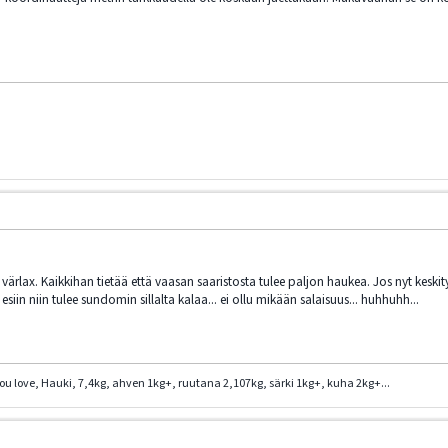
 värlax. Kaikkihan tietää että vaasan saaristosta tulee paljon haukea. Jos nyt keskit
siin niin tulee sundomin sillalta kalaa... ei ollu mikään salaisuus... huhhuhh...
you love, Hauki, 7,4kg, ahven 1kg+, ruutana 2,107kg, särki 1kg+, kuha 2kg+...