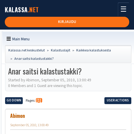
☰
KALASSA
.NET
KIRJAUDU
Main Menu
Kalassa.net keskustelut
Kalastuslajit
Kaikkea kalastuksesta
►
►
Anar saitsi kalastustakki?
►
Anar saitsi kalastustakki?
Started by Abimon, September 05, 2010, 13:00:49
0 Members and 1 Guest are viewing this topic.
GO DOWN
Pages
1
USER ACTIONS
Abimon
September 05, 2010, 13:00:49