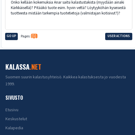
Onko kellään kokemuksia Anar saitsi kalastustakista (myydään ainaki
Kärkkäisellä)? Pitääkö tuote esim. hyvin vettä? Löytyyköhän kyseisestä
tuotteesta mistään tarkempia tuotetietoja (valmistajan kotisivut?)?
GO UP
Pages
1
USER ACTIONS
KALASSA
.NET
Suomen suurin kalastusyhteisö. Kaikkea kalastuksesta jo vuodesta
1999.
SIVUSTO
Etusivu
Keskustelut
Kalapedia