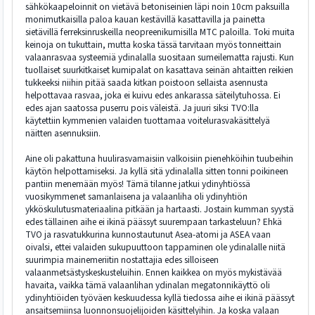
sähkökaapeloinnit on vietävä betoniseinien läpi noin 10cm paksuilla
monimutkaisilla paloa kauan kestävillä kasattavilla ja painetta
sietävillä ferreksinruskeilla neopreenikumisilla MTC paloilla. Toki muita
keinoja on tukuttain, mutta koska tässä tarvitaan myös tonneittain
valaanrasvaa systeemiä ydinalalla suositaan sumeilematta rajusti. Kun
tuollaiset suurkitkaiset kumipalat on kasattava seinän ahtaitten reikien
tukkeeksi niihin pitää saada kitkan poistoon sellaista asennusta
helpottavaa rasvaa, joka ei kuivu edes ankarassa säteilytuhossa. Ei
edes ajan saatossa puserru pois väleistä. Ja juuri siksi TVO:lla
käytettiin kymmenien valaiden tuottamaa voitelurasvakäsittelyä
näitten asennuksiin.
Aine oli pakattuna huulirasvamaisiin valkoisiin pienehköihin tuubeihin
käytön helpottamiseksi. Ja kyllä sitä ydinalalla sitten tonni poikineen
pantiin menemään myös! Tämä tilanne jatkui ydinyhtiössä
vuosikymmenet samanlaisena ja valaanliha oli ydinyhtiön
ykköskulutusmateriaalina pitkään ja hartaasti. Jostain kumman syystä
edes tällainen aihe ei ikinä päässyt suurempaan tarkasteluun? Ehkä
TVO ja rasvatukkurina kunnostautunut Asea-atomi ja ASEA vaan
oivalsi, ettei valaiden sukupuuttoon tappaminen ole ydinalalle niitä
suurimpia mainemeriitin nostattajia edes silloiseen
valaanmetsästyskeskusteluihin. Ennen kaikkea on myös mykistävää
havaita, vaikka tämä valaanlihan ydinalan megatonnikäyttö oli
ydinyhtiöiden työväen keskuudessa kyllä tiedossa aihe ei ikinä päässyt
ansaitsemiinsa luonnonsuojelijoiden käsittelyihin. Ja koska valaan