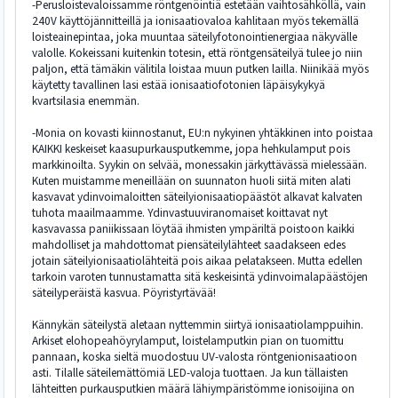
-Perusloistevaloissamme röntgenöintiä estetään vaihtosähköllä, vain
240V käyttöjännitteillä ja ionisaatiovaloa kahlitaan myös tekemällä
loisteainepintaa, joka muuntaa säteilyfotonointienergiaa näkyvälle
valolle. Kokeissani kuitenkin totesin, että röntgensäteilyä tulee jo niin
paljon, että tämäkin välitila loistaa muun putken lailla. Niinikää myös
käytetty tavallinen lasi estää ionisaatiofotonien läpäisykykyä
kvartsilasia enemmän.
-Monia on kovasti kiinnostanut, EU:n nykyinen yhtäkkinen into poistaa
KAIKKI keskeiset kaasupurkausputkemme, jopa hehkulamput pois
markkinoilta. Syykin on selvää, monessakin järkyttävässä mielessään.
Kuten muistamme meneillään on suunnaton huoli siitä miten alati
kasvavat ydinvoimaloitten säteilyionisaatiopäästöt alkavat kalvaten
tuhota maailmaamme. Ydinvastuuviranomaiset koittavat nyt
kasvavassa paniikissaan löytää ihmisten ympäriltä poistoon kaikki
mahdolliset ja mahdottomat piensäteilylähteet saadakseen edes
jotain säteilyionisaatiolähteitä pois aikaa pelatakseen. Mutta edellen
tarkoin varoten tunnustamatta sitä keskeisintä ydinvoimalapäästöjen
säteilyperäistä kasvua. Pöyristyrtävää!
Kännykän säteilystä aletaan nyttemmin siirtyä ionisaatiolamppuihin.
Arkiset elohopeahöyrylamput, loistelamputkin pian on tuomittu
pannaan, koska sieltä muodostuu UV-valosta röntgenionisaatioon
asti. Tilalle säteilemättömiä LED-valoja tuottaen. Ja kun tällaisten
lähteitten purkausputkien määrä lähiympäristömme ionisoijina on