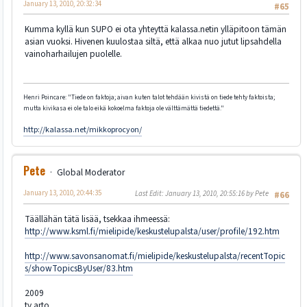
January 13, 2010, 20:32:34
#65
Kumma kyllä kun SUPO ei ota yhteyttä kalassa.netin ylläpitoon tämän
asian vuoksi. Hivenen kuulostaa siltä, että alkaa nuo jutut lipsahdella
vainoharhailujen puolelle.
Henri Poincare: "Tiede on faktoja; aivan kuten talot tehdään kivistä on tiede tehty faktoista;
mutta kivikasa ei ole talo eikä kokoelma faktoja ole välttämättä tiedettä."
http://kalassa.net/mikkoprocyon/
Pete
Global Moderator
January 13, 2010, 20:44:35
Last Edit
: January 13, 2010, 20:55:16 by Pete
#66
Täällähän tätä lisää, tsekkaa ihmeessä:
http://www.ksml.fi/mielipide/keskustelupalsta/user/profile/192.htm
http://www.savonsanomat.fi/mielipide/keskustelupalsta/recentTopic
s/showTopicsByUser/83.htm
2009
tv arto