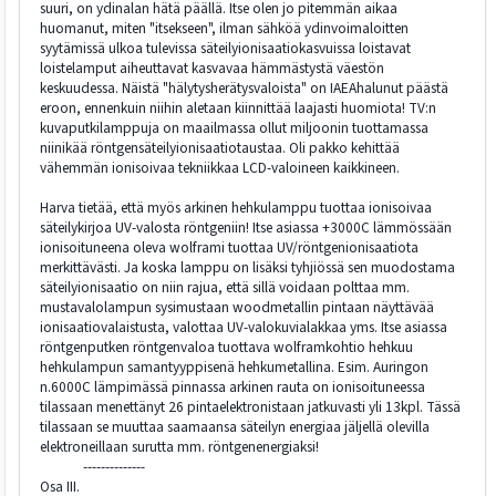
suuri, on ydinalan hätä päällä. Itse olen jo pitemmän aikaa
huomanut, miten "itsekseen", ilman sähköä ydinvoimaloitten
syytämissä ulkoa tulevissa säteilyionisaatiokasvuissa loistavat
loistelamput aiheuttavat kasvavaa hämmästystä väestön
keskuudessa. Näistä "hälytysherätysvaloista" on IAEAhalunut päästä
eroon, ennenkuin niihin aletaan kiinnittää laajasti huomiota! TV:n
kuvaputkilamppuja on maailmassa ollut miljoonin tuottamassa
niinikää röntgensäteilyionisaatiotaustaa. Oli pakko kehittää
vähemmän ionisoivaa tekniikkaa LCD-valoineen kaikkineen.
Harva tietää, että myös arkinen hehkulamppu tuottaa ionisoivaa
säteilykirjoa UV-valosta röntgeniin! Itse asiassa +3000C lämmössään
ionisoituneena oleva wolframi tuottaa UV/röntgenionisaatiota
merkittävästi. Ja koska lamppu on lisäksi tyhjiössä sen muodostama
säteilyionisaatio on niin rajua, että sillä voidaan polttaa mm.
mustavalolampun sysimustaan woodmetallin pintaan näyttävää
ionisaatiovalaistusta, valottaa UV-valokuvialakkaa yms. Itse asiassa
röntgenputken röntgenvaloa tuottava wolframkohtio hehkuu
hehkulampun samantyyppisenä hehkumetallina. Esim. Auringon
n.6000C lämpimässä pinnassa arkinen rauta on ionisoituneessa
tilassaan menettänyt 26 pintaelektronistaan jatkuvasti yli 13kpl. Tässä
tilassaan se muuttaa saamaansa säteilyn energiaa jäljellä olevilla
elektroneillaan surutta mm. röntgenenergiaksi!
--------------
Osa III.