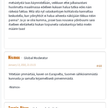
metsästystä taas käynnistellään, veikkaan ettei julkaisuistani
huolimatta maailmassa edelleen kukaan halua tutkia edes näin
räikeää faktaa. Mitä sitä nyt valaskantojen kohtalosta kannattaa
keskustella, kun ydinyhtiöt ei halua aiheesta näköjään tikkua ristiin
panna? Ja jo se olisi kumma, jossei taas nouseva ydinbuumi saisi
itselleen elintärkeitä hiukan toipuneita valaskantoja teiliä mielin
määrin taas!
Nismox
Global Moderator
January 13, 2010, 21:15:15
#68
Yritetään ymmärtää, kaveri on Eurajoelta, Suomen sähköisimmästä
kunnasta ja samalla kirjaimellisesti pimeimmästä.
-Nismox-
Tornio_River