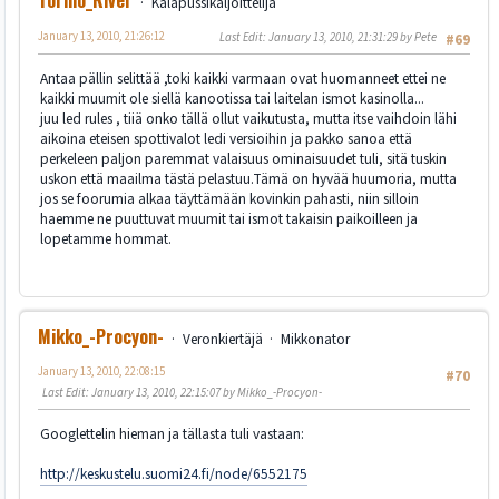
Kalapussikaljoittelija
January 13, 2010, 21:26:12
Last Edit
: January 13, 2010, 21:31:29 by Pete
#69
Antaa pällin selittää ,toki kaikki varmaan ovat huomanneet ettei ne
kaikki muumit ole siellä kanootissa tai laitelan ismot kasinolla...
juu led rules , tiiä onko tällä ollut vaikutusta, mutta itse vaihdoin lähi
aikoina eteisen spottivalot ledi versioihin ja pakko sanoa että
perkeleen paljon paremmat valaisuus ominaisuudet tuli, sitä tuskin
uskon että maailma tästä pelastuu.Tämä on hyvää huumoria, mutta
jos se foorumia alkaa täyttämään kovinkin pahasti, niin silloin
haemme ne puuttuvat muumit tai ismot takaisin paikoilleen ja
lopetamme hommat.
Mikko_-Procyon-
Veronkiertäjä
Mikkonator
January 13, 2010, 22:08:15
#70
Last Edit
: January 13, 2010, 22:15:07 by Mikko_-Procyon-
Googlettelin hieman ja tällasta tuli vastaan:
http://keskustelu.suomi24.fi/node/6552175