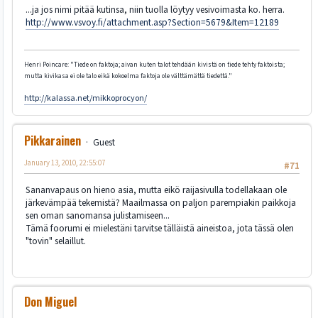
...ja jos nimi pitää kutinsa, niin tuolla löytyy vesivoimasta ko. herra.
http://www.vsvoy.fi/attachment.asp?Section=5679&Item=12189
Henri Poincare: "Tiede on faktoja; aivan kuten talot tehdään kivistä on tiede tehty faktoista;
mutta kivikasa ei ole talo eikä kokoelma faktoja ole välttämättä tiedettä."
http://kalassa.net/mikkoprocyon/
Pikkarainen
Guest
January 13, 2010, 22:55:07
#71
Sananvapaus on hieno asia, mutta eikö raijasivulla todellakaan ole
järkevämpää tekemistä? Maailmassa on paljon parempiakin paikkoja
sen oman sanomansa julistamiseen...
Tämä foorumi ei mielestäni tarvitse tälläistä aineistoa, jota tässä olen
"tovin" selaillut.
Don Miguel