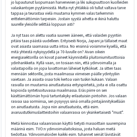
jo lupautunut luopumaan harvenevien ja liki sukupuuttoon kuolleiden
valaskantojen pyytämisistä. Mutta nyt yhtäkkiä oli tullut valtava tarve
tappaa ja teurastaa vielä muutama kymmen valas tarkemmin
erittelemättömiin tarpeisiin. Jostain syystä aihetta ei ikinä haluttu
suurelle yleisölle selittää loppuun asti?
Ja nyt taas on alettu vaatia suureen ääneen, että valaiden pyyntiin
pitäisi taas päästä uudelleen. Erityisesti Norja, Japani ja tällaiset maat
ovat asiasta saamassa uutta intoa. No ensinnä voisimme kysellä, että
mitä yhteistä nykyisyydellä ja 70-luvulle on? Aivan oikein
energiasektorilla on kovat paineet käynnistellä pluitoniumituottoisia
ydinhankkeita. Kyllä vaan, on tosiaan niin, että ydinvoimalla ja
valastapoilla on jopa luvattoman läheiset kytkökset. Ja sitten taas
mennään sektorille, josta maailmassa viimeisen päälle ydintyyliin
vaietaan. Ja asiasta osaa toki kertoa vain tuskin kukaan. Valaan
rasvalla on muutamia ainutlaatuisia erityispiirteitä, joita ei olla osattu
kopioida syntetisoituvassa maailmassa. Eräs piirre on sen
käsittämättömän hyvä tartuntakyky erilaatuisiin pintoihin. Jos valaan
rasvaa saa sormiinsa, sen pysyvyys siinä omalla pintajännityksellään
on ainutlaatuista. Jopa niin ainutlaatuista, että esim.
avaruustutkimuslaitteistoihin valaanrasva on yksinkertaisesti "must".
Meitä kiinnostaa valaanrasvan käyttö tietysti massoittain suurempina
määrinä esim. TVO:n ydinvoimalaitoksissa, josta haluan meitä
tiedottaa. Ydinvoimaloiden kaikki esim. tuhannet seinät lävistävät