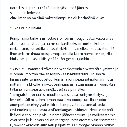
Katodissa tapahtuu näköjään myös näissä jännissä
suurjännitekokeissa.
Alue ilman valoa siinä bakteerilampussa oli kihelmöivä kuva!
*Eikös vain ollutkin!
Kumpi siinä tarkemmin ottaen ionisoi niin paljon, ettei valoa enää
atomi voi lähettää (tämä siis on käsittääkseni mustan kohdan
mekanismi); katodilta lähtevät elektronit vai sille sinkoutuvat ionit?
Ilmeisesti siis ilmaa pois pumppaamalla kaasu harvenee niin, että
hiukkaset pääsevät kiihtymään röntgenenergioihin.
*Kuten muistamme riittävän nopeat elektroninit beettasäteilymittari jo
suoraan ilmoittaa olevan ionisoivaa beettasäteilyä. Toisaalta
kanavasäteilyä muodostuu, kun aine ionisoituu säteilyksi siis , jota
mittarimme EI kykene nykydosimetriassa mittaamaan lainkaan. Kun
tällainen ionisoitu alkuaine(kaasu) saa pinnalleen
"energiafotonointia" se muuttaa sen surutta röntgensäteilyksi, jo
lennosta. Sitten kaiken tämän päälle valonnopeudella anodin
ainespintaan iskeytyvät elektronit ampuvat raskasmetallisesta
cesiumoksidipintaisesta wolframlangasta virittyvin elektronein yhä
lisäionisaatiollaan pois. Ja nämä jääneet cesium-, ja wolfranatomit
ovat siten jo kuin varsinaisen röntgenputken atomit. Vain sisemmät K,
L, M-kuorikerrokset erityisesti paljastuttuaan röntgenöimään pystyy.