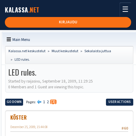
☰
KALASSA
.NET
KIRJAUDU
Main Menu
Kalassa.net keskustelut
Muut keskustelut
Sekalaista juttua
►
►
LED rules.
►
LED rules.
Started by raijasivu, September 18, 2009, 11:29:25
0 Members and 1 Guest are viewing this topic.
1
2
GO DOWN
Pages
3
USER ACTIONS
KÖSTER
December 25, 2009, 15:44:08
#60