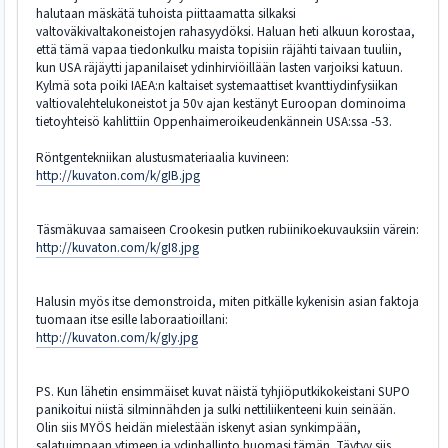
halutaan mäskätä tuhoista piittaamatta silkaksi
valtoväkivaltakoneistojen rahasyydöksi. Haluan heti alkuun korostaa,
että tämä vapaa tiedonkulku maista topisiin räjähti taivaan tuuliin,
kun USA räjäytti japanilaiset ydinhirviöillään lasten varjoiksi katuun.
Kylmä sota poiki IAEA:n kaltaiset systemaattiset kvanttiydinfysiikan
valtiovalehtelukoneistot ja 50v ajan kestänyt Euroopan dominoima
tietoyhteisö kahlittiin Oppenhaimeroikeudenkännein USA:ssa -53.
Röntgentekniikan alustusmateriaalia kuvineen:
http://kuvaton.com/k/gIB.jpg
Täsmäkuvaa samaiseen Crookesin putken rubiinikoekuvauksiin värein:
http://kuvaton.com/k/gI8.jpg
Halusin myös itse demonstroida, miten pitkälle kykenisin asian faktoja
tuomaan itse esille laboraatioillani:
http://kuvaton.com/k/gIy.jpg
PS. Kun lähetin ensimmäiset kuvat näistä tyhjiöputkikokeistani SUPO
panikoitui niistä silminnähden ja sulki nettiliikenteeni kuin seinään.
Olin siis MYÖS heidän mielestään iskenyt asian synkimpään,
salatuimpaan ytimeen ja ydinhallinto huomasi tämän. Täytyy siis