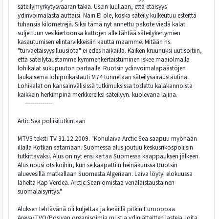
säteilymyrkytysvaaran takia. Usein luullaan, että etäisyys
ydinvoimalasta auttaisi. Näin EI ole, koska säteily kulkeutuu esteittä
tuhansia kilometrejä. Siksi tämä nyt annettu pakote viedä kalat
suljettuun vesikiertoonsa kattojen alle tähtää säteilykertymien
kasautumisen elintarvikkeisiin kautta maamme. Mitään ns.
"turvaetäisyysilluusiota" ei edes haikailla. Kaiken kruunuksi uutisoitiin,
että säteilytaustamme kymmenkertaistuminen iskee maaiolmalla
lohikalat sukupuuton partaalle. Ruotsin ydinvoimalapäästöjen
laukaisema lohipoikastauti M74 tunnetaan säteilysairaustautina.
Lohikalat on kansainvälisissä tutkimuksissa todettu kalakannoista
kaikkein herkimpinä merkkereiksi säteilyyn. kuolevana lajina.
--------------
Artic Sea poliisitutkintaan
MTV3 teksti TV 31.12.2009. "Kohulaiva Arctic Sea saapuu myöhään
illalla Kotkan satamaan. Suomessa alus joutuu keskusrikospoliisin
tutkittavaksi. Alus on nyt ensi kertaa Suomessa kaappauksen jälkeen.
Alus nousi otsikoihin, kun se kaapattiin heinäkuussa Ruotsin
aluevesillä matkallaan Suomesta Algeriaan. Laiva löytyi elokuussa
läheltä Kap Verdeä. Arctic Sean omistaa venäläistaustainen
suomalaisyritys."
Aluksen tehtävänä oli kuljettaa ja keräillä pitkin Eurooppaa
Areva/TVO/Posivan organisoimia mustia ydinjätteitten lasteja.Joita