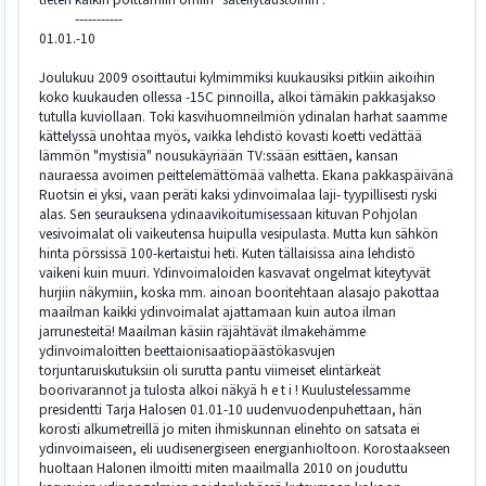
-----------
01.01.-10
Joulukuu 2009 osoittautui kylmimmiksi kuukausiksi pitkiin aikoihin
koko kuukauden ollessa -15C pinnoilla, alkoi tämäkin pakkasjakso
tutulla kuviollaan. Toki kasvihuomneilmiön ydinalan harhat saamme
kättelyssä unohtaa myös, vaikka lehdistö kovasti koetti vedättää
lämmön "mystisiä" nousukäyriään TV:ssään esittäen, kansan
nauraessa avoimen peittelemättömää valhetta. Ekana pakkaspäivänä
Ruotsin ei yksi, vaan peräti kaksi ydinvoimalaa laji- tyypillisesti ryski
alas. Sen seurauksena ydinaavikoitumisessaan kituvan Pohjolan
vesivoimalat oli vaikeutensa huipulla vesipulasta. Mutta kun sähkön
hinta pörssissä 100-kertaistui heti. Kuten tällaisissa aina lehdistö
vaikeni kuin muuri. Ydinvoimaloiden kasvavat ongelmat kiteytyvät
hurjiin näkymiin, koska mm. ainoan booritehtaan alasajo pakottaa
maailman kaikki ydinvoimalat ajattamaan kuin autoa ilman
jarrunesteitä! Maailman käsiin räjähtävät ilmakehämme
ydinvoimaloitten beettaionisaatiopäästökasvujen
torjuntaruiskutuksiin oli surutta pantu viimeiset elintärkeät
boorivarannot ja tulosta alkoi näkyä h e t i ! Kuulustelessamme
presidentti Tarja Halosen 01.01-10 uudenvuodenpuhettaan, hän
korosti alkumetreillä jo miten ihmiskunnan elinehto on satsata ei
ydinvoimaiseen, eli uudisenergiseen energianhioltoon. Korostaakseen
huoltaan Halonen ilmoitti miten maailmalla 2010 on jouduttu