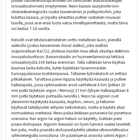
putken vanhenemishajoamiseen on vähittäinen (kanavasäteilyjen
ionisaatioatomien) imeytyminen. Neon kaasun suurjännite-ioni-
istutusiskuenergioista osaksi lasiseinämiin ja putkipintoihin, joka
kuluttaa kaasua, ja lopulta aiheuttaa putken vastuksen nousuan
tasolle, jossa se ei enää tuota valoa nimellisjännitteestä, mutta tämä
voi kestää 7-10 vuotta.
Katodit ovat tehdasvalmisteinen ontto metallinen kuori, pienellä
aukkolla (joskus keraaminen donut aukko), joka sisältää
sisäpinnallaan BaCO2, yhdessä muiden maa-alkali oksideja elektroni-
ionisaatiotuottoon. Bariumoksidin on huoneenlämmössä tehtävä
ionisaatiotyötä 100 kertaa enemmän. Tällä vältetään tarve käyttää
kuumaa lanka-katodia, kuten käytetään tavanomaisten
Eurooppalaisissa loistelampuissa. Tällainen kylmäkatodi on erittäin
pitkäikäinen. Tarvittava paine riippuu käytetystä kaasusta ja putken
halkaisijasta, jossa optimaalinen arvot vaihtelevat 6 torr (pitkän 20
mm putki täytetään argon / Mercury) 27 torr (lyhyen Halkaisijaltaan 8
mm putki täytetään puhtaalla neonilla ). Neon tai argonin ovat
yleisimmin käytetyistä kaasuista, krypton, xenon, ja heliumin
käyttävät taiteilijoiden erityisiin tarkoituksiin, mutta ei käytetä yksin
normaaleissa merkeissä. Neon palaa kirkkaan punaisena tai punertava
oranssina. Kun argon tai argon-helium on käytetty, lisätään pieni
pisara elohopeaa. Argonin itsessään on hyvin hämärä vaalea laventeli
kun pala, mutta pisaralla elohopeatäytettä säteilee ultraviolettivaloa
sähköenergialla ionisoituna. UV-päästöjensä ansiosta valmis Argon /