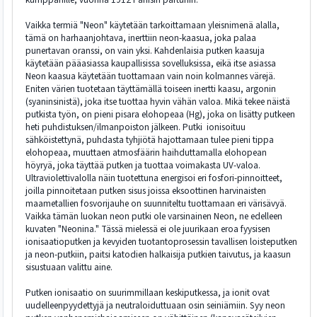
Vaikka termiä "Neon" käytetään tarkoittamaan yleisnimenä alalla,
tämä on harhaanjohtava, inerttiin neon-kaasua, joka palaa
punertavan oranssi, on vain yksi. Kahdenlaisia putken kaasuja
käytetään pääasiassa kaupallisissa sovelluksissa, eikä itse asiassa
Neon kaasua käytetään tuottamaan vain noin kolmannes värejä.
Eniten värien tuotetaan täyttämällä toiseen inertti kaasu, argonin
(syaninsinistä), joka itse tuottaa hyvin vähän valoa. Mikä tekee näistä
putkista työn, on pieni pisara elohopeaa (Hg), joka on lisätty putkeen
heti puhdistuksen/ilmanpoiston jälkeen. Putki ionisoituu
sähköistettynä, puhdasta tyhjiötä hajottamaan tulee pieni tippa
elohopeaa, muuttaen atmosfäärin haihduttamalla elohopean
höyryä, joka täyttää putken ja tuottaa voimakasta UV-valoa.
Ultraviolettivalolla näin tuotettuna energisoi eri fosfori-pinnoitteet,
joilla pinnoitetaan putken sisus joissa eksoottinen harvinaisten
maametallien fosvorijauhe on suunniteltu tuottamaan eri värisävyä.
Vaikka tämän luokan neon putki ole varsinainen Neon, ne edelleen
kuvaten "Neonina." Tässä mielessä ei ole juurikaan eroa fyysisen
ionisaatioputken ja kevyiden tuotantoprosessin tavallisen loisteputken
ja neon-putkiin, paitsi katodien halkaisija putkien taivutus, ja kaasun
sisustuaan valittu aine.
Putken ionisaatio on suurimmillaan keskiputkessa, ja ionit ovat
uudelleenpyydettyjä ja neutraloiduttuaan osin seiniämiin. Syy neon