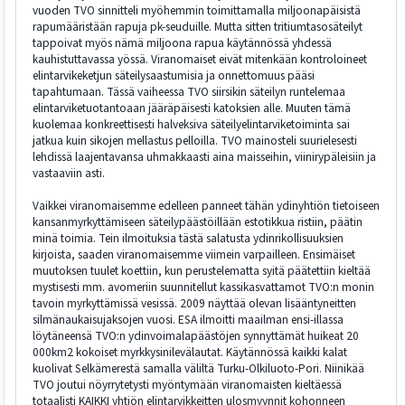
vuoden TVO sinnitteli myöhemmin toimittamalla miljoonapäisistä
rapumääristään rapuja pk-seuduille. Mutta sitten tritiumtasosäteilyt
tappoivat myös nämä miljoona rapua käytännössä yhdessä
kauhistuttavassa yössä. Viranomaiset eivät mitenkään kontroloineet
elintarvikeketjun säteilysaastumisia ja onnettomuus pääsi
tapahtumaan. Tässä vaiheessa TVO siirsikin säteilyn runtelemaa
elintarviketuotantoaan jääräpäisesti katoksien alle. Muuten tämä
kuolemaa konkreettisesti halveksiva säteilyelintarviketoiminta sai
jatkua kuin sikojen mellastus pelloilla. TVO mainosteli suurielesesti
lehdissä laajentavansa uhmakkaasti aina maisseihin, viinirypäleisiin ja
vastaaviin asti.
Vaikkei viranomaisemme edelleen panneet tähän ydinyhtiön tietoiseen
kansanmyrkyttämiseen säteilypäästöillään estotikkua ristiin, päätin
minä toimia. Tein ilmoituksia tästä salatusta ydinrikollisuuksien
kirjoista, saaden viranomaisemme viimein varpailleen. Ensimäiset
muutoksen tuulet koettiin, kun perustelematta syitä päätettiin kieltää
mystisesti mm. avomeriin suunnitellut kassikasvattamot TVO:n monin
tavoin myrkyttämissä vesissä. 2009 näyttää olevan lisääntyneitten
silmänaukaisujaksojen vuosi. ESA ilmoitti maailman ensi-illassa
löytäneensä TVO:n ydinvoimalapäästöjen synnyttämät huikeat 20
000km2 kokoiset myrkkysinilevälautat. Käytännössä kaikki kalat
kuolivat Selkämerestä samalla väliltä Turku-Olkiluoto-Pori. Niinikää
TVO joutui nöyrrytetysti myöntymään viranomaisten kieltäessä
totaalisti KAIKKI yhtiön elintarvikkeitten ulosmyynnit kohonneen