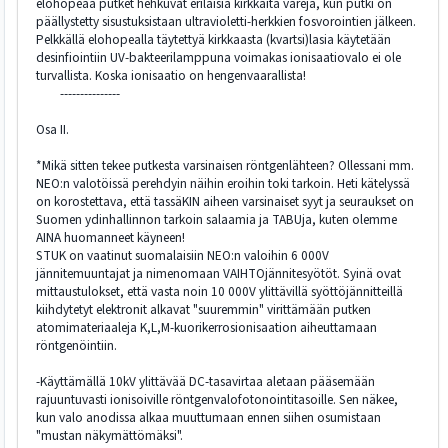
elohopeaa putket hehkuvat erilaisia kirkkaita värejä, kun putki on
päällystetty sisustuksistaan ultravioletti-herkkien fosvorointien jälkeen.
Pelkkällä elohopealla täytettyä kirkkaasta (kvartsi)lasia käytetään
desinfiointiin UV-bakteerilamppuna voimakas ionisaatiovalo ei ole
turvallista. Koska ionisaatio on hengenvaarallista!
---------------
Osa II.
*Mikä sitten tekee putkesta varsinaisen röntgenlähteen? Ollessani mm.
NEO:n valotöissä perehdyin näihin eroihin toki tarkoin. Heti kätelyssä
on korostettava, että tassäKIN aiheen varsinaiset syyt ja seuraukset on
Suomen ydinhallinnon tarkoin salaamia ja TABUja, kuten olemme
AINA huomanneet käyneen!
STUK on vaatinut suomalaisiin NEO:n valoihin 6 000V
jännitemuuntajat ja nimenomaan VAIHTOjännitesyötöt. Syinä ovat
mittaustulokset, että vasta noin 10 000V ylittävillä syöttöjännitteillä
kiihdytetyt elektronit alkavat "suuremmin" virittämään putken
atomimateriaaleja K,L,M-kuorikerrosionisaation aiheuttamaan
röntgenöintiin.
-Käyttämällä 10kV ylittävää DC-tasavirtaa aletaan pääsemään
rajuuntuvasti ionisoiville röntgenvalofotonointitasoille. Sen näkee,
kun valo anodissa alkaa muuttumaan ennen siihen osumistaan
"mustan näkymättömäksi".