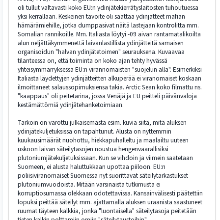
oli tullut valtavasti koko EU:n ydinjätekierrätyslaitosten tuhoutuessa
yksi kerrallaan. Keskeinen tavoite oli saattaa ydinjätteet mafian
hämärämiehille, jotka dumppasivat näitä lastejaan kontrolitta mm.
Somalian rannikoille. Mm. Italiasta löytyi -09 aivan rantamatalikoilta
alun neljättäkymmenettä laivanlastillista ydinjätteitä samaisen
organisoidun "halvan ydinjätetoimen" seurauksena. Kuvaavaa
tilanteessa on, että toiminta on koko ajan tehty hyvässä
yhteisymmärryksessä EU:n virannomaisten "suojelun alla". Esimerkiksi
Italiasta läydettyjen ydinjätteitten alkuperää ei viranomaiset koskaan
ilmoittaneet salaussopimuksiensa takia. Arctic Sean koko filmattu ns.
"kaappaus" oli peitetarina, jossa Venäjä ja EU peitteli päivänvaloja
kestämättömiä ydinjätehanketoimiaan.
Tarkoin on varottu julkaisemasta esim. kuvia siitä, mitä aluksen
ydinjätekuljetuksissa on tapahtunut. Alusta on nyttemmin
kuukausimäärät nuohottu, hiekkapuhalleltu ja maalailtu uuteen
uskoon laivan säteilytasojen noustua hengenvaarallisiksi
plutoniumjätekuljetuksissaan. Kun se vihdoin ja viimein saatetaan
Suomeen, ei alusta haluttukkaan upottaa piiloon. EU:n
poliisiviranomaiset Suomessa nyt suorittavat säteilytarkastukset
plutoniumvuodoista. Mitään varsinaista tutkimusta ei
korruptiosumassa olekkaan odotettavissa. Kansainvälisesti päätettiin
lopuksi peittää säteilyt mm. ajattamalla aluksen uraanista saastuneet
ruumat täyteen kalkkia, jonka "luontaisella" säteilytasoja peitetään
tieten kalkin polttamiin omiin "säteilytaustoihin".