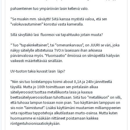
pahaenteinen tuo ympäröivän lasin kellervä valo.
*Se muakin mm. säväytti! Siitä kanssa mystistä valoa, etä sen
"valokuvautuminen" korostui vasta kameralla.
Sillä sävylläkö lasi fluoresoi vai tapahtuuko jotain muuta?
*Tuo "tupakinkeltainen", tai "omenankarvaus", on JUURI se väri, joka
näkyy säteilylle altistetuissa TVO:n laseissani ihan arkisessa
päivänvalossa myös. "Fluorisaatio" ilmiöissä on silmäpelillä häilyvän
vaikeasti määriteltävää sinällään.
UV-tuoton takia kuvasit lasin läpi?
*Niin siis tuo loistelamppu toimii about 0,1A ja 240v jännitteellä
täysillä. Mutta jo 100h toimittuaan sen pintalasiin alkaa
säteilyeroosiot tuottaa metallikuorta lasia ja kaasua
beettasäteilyueroosiollaan tuhottuaan. Siitä tuo "metallikuori" on villi,
että tuhoaa lampun tosiaan noin pian. Tuo käyttämäni lamppuni on
siis noin "laimistunut". Lisäksi käyttämäni muutamien milliamppeerien
virta rajoittaa tappotehoja alkutilastaan murto-osiinsa. Mutta kuten
huomaamme ei nääkään riittäneet poistamaan kaikkea
röntgentuhoionisaatiokykyään.