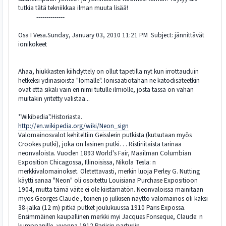
tutkia tätä tekniikkaa ilman muuta lisää!
--------------
Osa I Vesa.Sunday, January 03, 2010 11:21 PM Subject: jännittävät
ionikokeet
Ahaa, hiukkasten kiihdyttely on ollut tapetilla nyt kun irrottauduin
hetkeksi ydinasioista "lomalle". Ionisaatiotahan ne katodisäteetkin
ovat että sikäli vain eri nimi tutulle ilmiölle, josta tässä on vähän
muitakin yritetty valistaa...
*Wikibedia".Historiasta.
http://en.wikipedia.org/wiki/Neon_sign
Valomainosvalot kehiteltiin Geisslerin putkista (kutsutaan myös
Crookes putki), joka on lasinen putki. . . Ristiriitaista tarinaa
neonvaloista. Vuoden 1893 World's Fair, Maailman Columbian
Exposition Chicagossa, Illinoisissa, Nikola Tesla: n
merkkivalomainokset. Oletettavasti, merkin luoja Perley G. Nutting
käytti sanaa "Neon" oli osoitettu Louisiana Purchase Expositioon
1904, mutta tämä väite ei ole kiistämätön. Neonvaloissa mainitaan
myös Georges Claude , toinen jo julkisen näyttö valomainos oli kaksi
38-jalka (12 m) pitkä putket joulukuussa 1910 Paris Expossa.
Ensimmäinen kaupallinen merkki myi Jacques Fonseque, Claude: n
kumppanille, vuonna 1912 Pariisin parturiin.