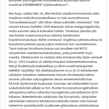
kasvavien ydinongelmien noidankehässä kutsumaan kokoon
maailman ENSIMMÄINEN "ydinturvakokous"!. .
Niin hurja, salattu tieto oli, ettei lehdistö uskalla kommentoida miksi
maailman siviiliydinvoimateollisuus on näin suunnattomissa
"turvavaikeuksissaan", että tähän ollaan pakotettu menemään? Toki
uraanin kaivuun tiedettiin 2008 eteenpäin olevan energianegatiivista,
mutta asioiden takia ei kokouksia haluttu. Tanskassa ydinalan piti
vain kuitata maailmansopimus rakentaa tuhatmäärin
lisäydinvoimaloitaan. Muttei onnistunut. Ongelmaa ydintaloudessa oli
kasautunut pienessä ajassa paljon enemmän kuin aavistettiinkaan.
Tämä Halosen ilmoittama kokous saa rinnalleen toki MYÖS
sotaydinalan aseidenriisuntakokouksia, joista presidentti myös
mainitsi. Ydinterrorismi on niinikää uhka ihmiskunnalle, kuten viimeiset
60v jo. 1962 maailma oli säteilyionisaation kaksinkertaistumisensa
tehnyt ilmakehäydinasekokeillaan ja silloin maailmanlaajuisesti
kiellettiin räjäyttelyt. Nyt säteilytaustamme on jo yli 10-kertaistuneet.
Lehdistön totaalinen vaikeneminen Halosen ilmoituksesta kertoo
suoraan ydinalan nykyongelmien olevan ennenkokemattoman
RAJUJA! Ajoittuminen kuukausien Suomeen asti ulottuneitten boori-
ruiskutustulosten jälkeen ja mm. Ruotsin booripuutosongelmallisiin
ydinajoihinsa kertoo valtavista lisäongelmista ydinalallamme 2010
tultaessa. Mielenkiintoista uskaltaako läpi korruptoitu, satapäisten
ydinmiliisien vartioima lehdistömme kertoilla mitään mitä Halonen
tarkemmin peräänkuulutti muuttuneen globaaleissa ydintalouksissa