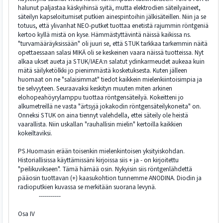
halunut paljastaa käskyihinsä syitä, mutta elektrodien säteilyaineet,
säteilyn kapseloitumiset putkien ainespintoihin jälkisäteillen. Niin ja se
totuus, että ylivanhat NEO-putket tuottaa enetistä rajummin röntgeniä
kertoo kyllä mistä on kyse. Hämmästyttävintä näissä kaikissa ns.
"turvamääräyksissään" oli juuri se, että STUK tarkkaa tarkemmin näitä
opettaessaan salasi MIKÄ oli se keskeinen vaara näissä tuotteissa. Nyt
alkaa ukset aueta ja STUK/IAEA:n salatut ydinkarmeudet aukeaa kuin
mätä säilyketölkki jo pienimmästä kosketuksesta. Kuten jälleen
huomaat on ne "salaisimmat" tiedot kaikkein mielenkiintoisimpia ja
tie selvyyteen. Seuraavaksi keskityn muuten miten arkinen
elohopeahöyrylamppu tuottaa röntgensäteilyä. Kokeitteni jo
alkumetreillä ne vasta "ärtsyjä jokakodin röntgensäteilykoneita" on.
Onneksi STUK on aina tiennyt valehdella, ettei säteily ole heistä
vaarallista. Niin uskallan "rauhallisin mielin" kertoilla kaikkien
kokeiltaviksi.
PS.Huomasin erään toisenkin mielenkintoisen yksityiskohdan.
Historiallisissa käyttämissäni kirjoissa siis + ja - on kirjoitettu
"peilikuvikseen". Tämä hämää osin. Nykyisin siis röntgenlähdettä
pääosin tuottavan (+) kaasukohtion tunnemme ANODINA. Diodin ja
radioputkien kuvassa se merkitään suorana levynä.
-----------
Osa IV