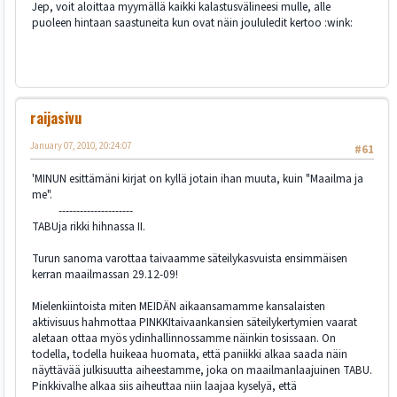
Jep, voit aloittaa myymällä kaikki kalastusvälineesi mulle, alle
puoleen hintaan saastuneita kun ovat näin joululedit kertoo :wink:
raijasivu
January 07, 2010, 20:24:07
#61
'MINUN esittämäni kirjat on kyllä jotain ihan muuta, kuin "Maailma ja
me".
---------------------
TABUja rikki hihnassa II.
Turun sanoma varottaa taivaamme säteilykasvuista ensimmäisen
kerran maailmassan 29.12-09!
Mielenkiintoista miten MEIDÄN aikaansamamme kansalaisten
aktivisuus hahmottaa PINKKItaivaankansien säteilykertymien vaarat
aletaan ottaa myös ydinhallinnossamme näinkin tosissaan. On
todella, todella huikeaa huomata, että paniikki alkaa saada näin
näyttävää julkisuutta aiheestamme, joka on maailmanlaajuinen TABU.
Pinkkivalhe alkaa siis aiheuttaa niin laajaa kyselyä, että