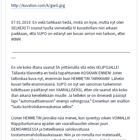
http://kuvaton.com/k/gwG.jpg
07.01.2010. En vielä tarkkaan tiedä, mistä on kyse, mutta nyt olen
SELKEÄSTI osunut tuolla viimeisellä IV kuvastollani niin arkaan
paikkaan, että SUPO on estänyt sen kuvan siirron niin tarkoin, ettei
IKINÄ!
______________________________________________________
__
En ole koko iltana saanut 5h yrittämällä sitä edes VELIPOJALLE!
Tällaista tilannetta en tiedä tapahtuneen KOSKAAN ENNEN! Joten
taltioikaa kuva nyt, enemmän kuin HEMMETIN TARKKAAN! Lähetin
kuvan teille ensimmäisinä. SUPO on nyt sen sanoman tarkemmin
tutkittuaan päättänyt niin VAARALLISEKSI, etten ole saanut sitä koko
illan aikana kenellekkään muulle. Ja teillekin se on ilmeisesti päässyt
läpi "automaattisensorin" enempi vahingossa." Ennenkun sen sisällön
"laatu kontroliskannauksessa selkisi".
(Joten HEMMETIN jännäksi nää menee, kun syventyy oikein VOIMALLA!
Näppituntumana epäilen sen vaarallisuuden olevan juuri
DEMOAMISESSA ja tieteellisessä valokuvatussa
toistamismahdollisuuksissaan. Niin ja on minulla noi materiaalit,