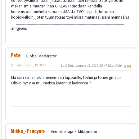
esineet syvällisempään jatkotutkintaan toki tallessa. Säteilyeroosion
mekanismia muuten ihan OIKEASTI tuodaan kahdella
konepistoolimiehellä suoraan USA:sta TVO:lle ja ehdottomin
kopiokielloin, joten tuumatkaas tovi missä materiaalissani mennään.)
__________________________________________________
:mrgreen:
Pete
Global Moderator
January 13, 2010, 19:58:47
Last Edit
: January 13, 2010, 20:44:12 by Pete
#64
Mä sain sen ainakin menemään läppärille, töihin ja tonne gmailiin.
Olisko nyt osa muumeista karannut laaksosta ?
Mikko_-Procyon-
Veronkiertäjä
Mikkonator