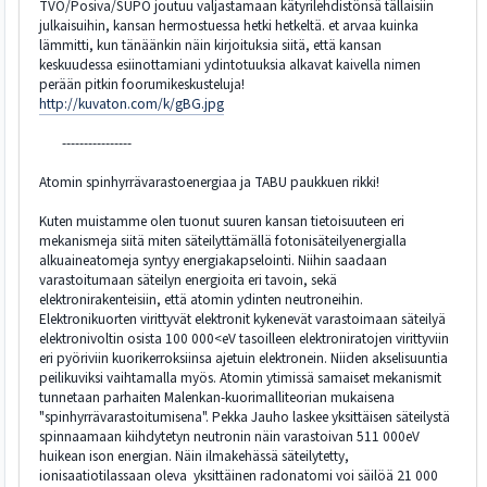
TVO/Posiva/SUPO joutuu valjastamaan kätyrilehdistönsä tällaisiin
julkaisuihin, kansan hermostuessa hetki hetkeltä. et arvaa kuinka
lämmitti, kun tänäänkin näin kirjoituksia siitä, että kansan
keskuudessa esiinottamiani ydintotuuksia alkavat kaivella nimen
perään pitkin foorumikeskusteluja!
http://kuvaton.com/k/gBG.jpg
----------------
Atomin spinhyrrävarastoenergiaa ja TABU paukkuen rikki!
Kuten muistamme olen tuonut suuren kansan tietoisuuteen eri
mekanismeja siitä miten säteilyttämällä fotonisäteilyenergialla
alkuaineatomeja syntyy energiakapselointi. Niihin saadaan
varastoitumaan säteilyn energioita eri tavoin, sekä
elektronirakenteisiin, että atomin ydinten neutroneihin.
Elektronikuorten virittyvät elektronit kykenevät varastoimaan säteilyä
elektronivoltin osista 100 000<eV tasoilleen elektroniratojen virittyviin
eri pyöriviin kuorikerroksiinsa ajetuin elektronein. Niiden akselisuuntia
peilikuviksi vaihtamalla myös. Atomin ytimissä samaiset mekanismit
tunnetaan parhaiten Malenkan-kuorimalliteorian mukaisena
"spinhyrrävarastoitumisena". Pekka Jauho laskee yksittäisen säteilystä
spinnaamaan kiihdytetyn neutronin näin varastoivan 511 000eV
huikean ison energian. Näin ilmakehässä säteilytetty,
ionisaatiotilassaan oleva yksittäinen radonatomi voi säilöä 21 000