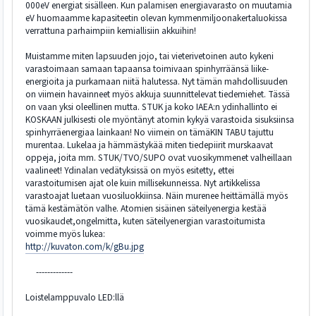
000eV energiat sisälleen. Kun palamisen energiavarasto on muutamia
eV huomaamme kapasiteetin olevan kymmenmiljoonakertaluokissa
verrattuna parhaimpiin kemiallisiin akkuihin!
Muistamme miten lapsuuden jojo, tai vieterivetoinen auto kykeni
varastoimaan samaan tapaansa toimivaan spinhyrräänsä liike-
energioita ja purkamaan niitä halutessa. Nyt tämän mahdollisuuden
on viimein havainneet myös akkuja suunnittelevat tiedemiehet. Tässä
on vaan yksi oleellinen mutta. STUK ja koko IAEA:n ydinhallinto ei
KOSKAAN julkisesti ole myöntänyt atomin kykyä varastoida sisuksiinsa
spinhyrräenergiaa lainkaan! No viimein on tämäKIN TABU tajuttu
murentaa. Lukelaa ja hämmästykää miten tiedepiirit murskaavat
oppeja, joita mm. STUK/TVO/SUPO ovat vuosikymmenet valheillaan
vaalineet! Ydinalan vedätyksissä on myös esitetty, ettei
varastoitumisen ajat ole kuin millisekunneissa. Nyt artikkelissa
varastoajat luetaan vuosiluokkiinsa. Näin murenee heittämällä myös
tämä kestämätön valhe. Atomien sisäinen säteilyenergia kestää
vuosikaudet,ongelmitta, kuten säteilyenergian varastoitumista
voimme myös lukea:
http://kuvaton.com/k/gBu.jpg
-------------
Loistelamppuvalo LED:llä