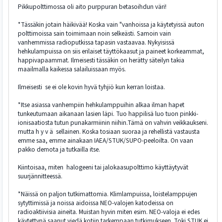
Pikkupolttimossa oli aito purppuran betasoihdun väri!
*Tässäkin jotain häikivää! Koska vain "vanhoissa ja käytetyissä auton
polttimoissa sain toimimaan noin selkeästi. Samoin vain
vanhemmissa radioputkissa tapasin vastaavaa. Nykyisissä
hehkulampuissa on siis erilaiset täyttökaasut ja paineet korkeammat,
happivapaammat. Ilmeisesti tässäkin on herätty säteilyn takia
maailmalla kaikessa salailuissaan myös.
Ilmeisesti se ei ole kovin hyvä tyhjiö kun kerran loistaa.
*Itse asiassa vanhempiin hehkulamppuihin alkaa ilman hapet
tunkeutumaan aikanaan lasien läpi. Tuo happilisä luo tuon pinkki-
ionisaatiosta tutun punakarmiinin niihin.Tämä on vahvin veikkaukseni.
mutta h y v ä sellainen. Koska tosiaan suoraa ja rehellistä vastausta
emme saa, emme ainakaan IAEA/STUK/SUPO-peeloilta. On vaan
pakko demota ja tutkailla itse.
Kiintoisaa, miten halogeeni tai jalokaasupolttimo käyttäytyvät
suurjännitteessä.
*Näissä on paljon tutkimattomia. Klimlampuissa, loistelamppujen
sytyttimissä ja noissa aidoissa NEO-valojen katodeissa on
radioaktiivisia aineita. Muistan hyvin miten esim. NEO-valoja ei edes
käytettynä saanut viedä kotiin tarkempaan tutkimukseen. Toki STUK ei