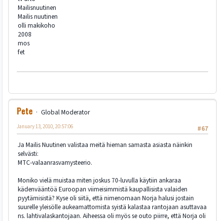
Mailisnuutinen
Mailis nuutinen
olli makikoho
2008
mos
fet
Pete
Global Moderator
January 13, 2010, 20:57:06
#67
Ja Mailis Nuutinen valistaa meitä hieman samasta asiasta näinkin
selvästi:
MTC-valaanrasvamysteerio.
Moniko vielä muistaa miten joskus 70-luvulla käytiin ankaraa
kädenvääntöä Euroopan viimeisimmistä kaupallisista valaiden
pyytämisistä? Kyse oli siitä, että nimenomaan Norja halusi jostain
suurelle yleisölle aukeamattomista syistä kalastaa rantojaan asuttavaa
ns. lahtivalaskantojaan. Aiheessa oli myös se outo piirre, että Norja oli