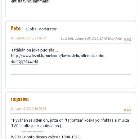
entistä tuhoisammaksi.
Pete
Global Moderator
January 07, 2010, 23:46:32
Last Edit
: January 07, 2010, 23:49:10 by Pete
#62
Tätähän on joka puolella....
http://www.ksml.fi/mielipide/keskustelu/olli-makikoho-
esiintyy/422743
raijasivu
January 13, 2010, 19:00:25
#63
*Hyvähän se sitten on, jotta on "tarjontaa" koska ydinfaktaa ei muilta
TVO:laisilta juuri kuulekkaan.)
------------------
WSOY Luonto tieteen valossa 1908-1911.