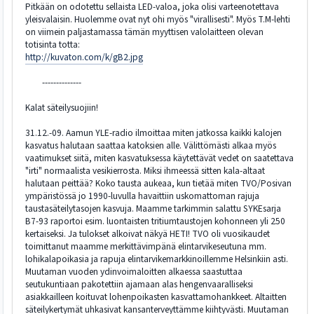
Pitkään on odotettu sellaista LED-valoa, joka olisi varteenotettava
yleisvalaisin. Huolemme ovat nyt ohi myös "virallisesti". Myös T.M-lehti
on viimein paljastamassa tämän myyttisen valolaitteen olevan
totisinta totta:
http://kuvaton.com/k/gB2.jpg
--------------
Kalat säteilysuojiin!
31.12.-09. Aamun YLE-radio ilmoittaa miten jatkossa kaikki kalojen
kasvatus halutaan saattaa katoksien alle. Välittömästi alkaa myös
vaatimukset siitä, miten kasvatuksessa käytettävät vedet on saatettava
"irti" normaalista vesikierrosta. Miksi ihmeessä sitten kala-altaat
halutaan peittää? Koko tausta aukeaa, kun tietää miten TVO/Posivan
ympäristössä jo 1990-luvulla havaittiin uskomattoman rajuja
taustasäteilytasojen kasvuja. Maamme tarkimmin salattu SYKEsarja
B7-93 raportoi esim. luontaisten tritiumtaustojen kohonneen yli 250
kertaiseksi. Ja tulokset alkoivat näkyä HETI! TVO oli vuosikaudet
toimittanut maamme merkittävimpänä elintarvikeseutuna mm.
lohikalapoikasia ja rapuja elintarvikemarkkinoillemme Helsinkiin asti.
Muutaman vuoden ydinvoimaloitten alkaessa saastuttaa
seutukuntiaan pakotettiin ajamaan alas hengenvaaralliseksi
asiakkailleen koituvat lohenpoikasten kasvattamohankkeet. Altaitten
säteilykertymät uhkasivat kansanterveyttämme kiihtyvästi. Muutaman