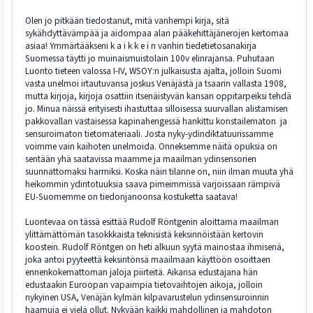
Olen jo pitkään tiedostanut, mitä vanhempi kirja, sitä
sykähdyttävämpää ja aidompaa alan pääkehittäjänerojen kertomaa
asiaa! Ymmärtääkseni k a i k k e i n vanhin tiedetietosanakirja
Suomessa täytti jo muinaismuistolain 100v elinrajansa. Puhutaan
Luonto tieteen valossa I-IV, WSOY:n julkaisusta ajalta, jolloin Suomi
vasta unelmoi irtautuvansa joskus Venäjästä ja tsaarin vallasta 1908,
mutta kirjoja, kirjoja osattiin itsenäistyvän kansan oppitarpeiksi tehdä
jo. Minua näissä erityisesti ihastuttaa silloisessa suurvallan alistamisen
pakkovallan vastaisessa kapinahengessä hankittu konstailematon ja
sensuroimaton tietomateriaali. Josta nyky-ydindiktatuurissamme
voimme vain kaihoten unelmoida. Onneksemme näitä opuksia on
sentään yhä saatavissa maamme ja maailman ydinsensorien
suunnattomaksi harmiksi. Koska näin tilanne on, niin ilman muuta yhä
heikommin ydintotuuksia saava pimeimmissä varjoissaan rämpivä
EU-Suomemme on tiedonjanoonsa kostuketta saatava!
Luontevaa on tässä esittää Rudolf Röntgenin aloittama maailman
ylittämättömän tasokkkaista teknisistä keksinnöistään kertovin
koostein. Rudolf Röntgen on heti alkuun syytä mainostaa ihmisenä,
joka antoi pyyteettä keksintönsä maailmaan käyttöön osoittaen
ennenkokemattoman jaloja piirteitä. Aikansa edustajana hän
edustaakin Euroopan vapaimpia tietovaihtojen aikoja, jolloin
nykyinen USA, Venäjän kylmän kilpavarustelun ydinsensuroinnin
haamuja ei vielä ollut. Nykyään kaikki mahdollinen ja mahdoton