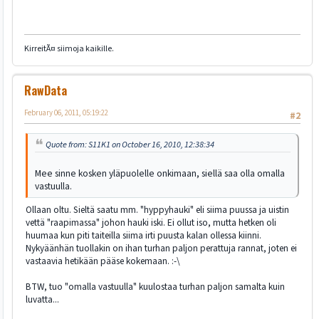
KirreitÃ¤ siimoja kaikille.
RawData
February 06, 2011, 05:19:22
#2
Quote from: S11K1 on October 16, 2010, 12:38:34
Mee sinne kosken yläpuolelle onkimaan, siellä saa olla omalla
vastuulla.
Ollaan oltu. Sieltä saatu mm. "hyppyhauki" eli siima puussa ja uistin
vettä "raapimassa" johon hauki iski. Ei ollut iso, mutta hetken oli
huumaa kun piti taiteilla siima irti puusta kalan ollessa kiinni.
Nykyäänhän tuollakin on ihan turhan paljon perattuja rannat, joten ei
vastaavia hetikään pääse kokemaan. :-\
BTW, tuo "omalla vastuulla" kuulostaa turhan paljon samalta kuin
luvatta...