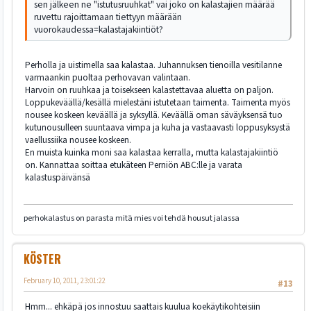
sen jälkeen ne "istutusruuhkat" vai joko on kalastajien määrää
ruvettu rajoittamaan tiettyyn määrään
vuorokaudessa=kalastajakiintiöt?
Perholla ja uistimella saa kalastaa. Juhannuksen tienoilla vesitilanne
varmaankin puoltaa perhovavan valintaan.
Harvoin on ruuhkaa ja toisekseen kalastettavaa aluetta on paljon.
Loppukeväällä/kesällä mielestäni istutetaan taimenta. Taimenta myös
nousee koskeen keväällä ja syksyllä. Keväällä oman säväyksensä tuo
kutunousulleen suuntaava vimpa ja kuha ja vastaavasti loppusyksystä
vaellussiika nousee koskeen.
En muista kuinka moni saa kalastaa kerralla, mutta kalastajakiintiö
on. Kannattaa soittaa etukäteen Perniön ABC:lle ja varata
kalastuspäivänsä
perhokalastus on parasta mitä mies voi tehdä housut jalassa
KÖSTER
February 10, 2011, 23:01:22
#13
Hmm... ehkäpä jos innostuu saattais kuulua koekäytikohteisiin