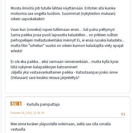
Moista ilmiötä piti tutulle lähteä näyttämään. Eritoten sitä kuinka
mokomia saa ongella tuolloin. Suurimmat (nykytiedon mukaan)
oikein sapuskaksikin!
Vaan kun (onneksi) rupesi tutkimaan ensin.... tuli paha pettymys!
Sama paikka jossa puoli lapsuutta kalasteltiin... on prkleen ruåtsin
perhopellejen mellastuskentäksi mennyt! Ei, ei enää ruoaksi kalasteta...
mutta fitin "urheilun" vuoksi on oikein kunnon kalastajilta viety apajat
edestä!
Ei ole eka paikka... eikä varmaan viimeinenkään... mutta kyllä kyrsii
tätä nykyinen kalapaikkojen katoaminen!
Jäljellä yksi vastaavankaltainen paikka - Katsotaanpas josko sinne
(Viitasaari) saisi kesäksi reissua järjesteltyä?
S11K1
Kartulla pamputtaja
October 16, 2010, 12:38:34
#1
Mee sinne kosken yläpuolelle onkimaan, siellä saa olla omalla
vastuulla.