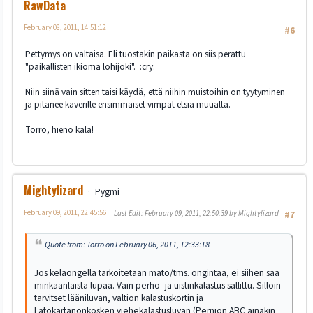
RawData
February 08, 2011, 14:51:12
#6
Pettymys on valtaisa. Eli tuostakin paikasta on siis perattu
"paikallisten ikioma lohijoki". :cry:
Niin siinä vain sitten taisi käydä, että niihin muistoihin on tyytyminen
ja pitänee kaverille ensimmäiset vimpat etsiä muualta.
Torro, hieno kala!
Mightylizard
Pygmi
February 09, 2011, 22:45:56
Last Edit
: February 09, 2011, 22:50:39 by Mightylizard
#7
Quote from: Torro on February 06, 2011, 12:33:18
Jos kelaongella tarkoitetaan mato/tms. ongintaa, ei siihen saa
minkäänlaista lupaa. Vain perho- ja uistinkalastus sallittu. Silloin
tarvitset lääniluvan, valtion kalastuskortin ja
Latokartanonkosken viehekalastusluvan (Perniön ABC ainakin