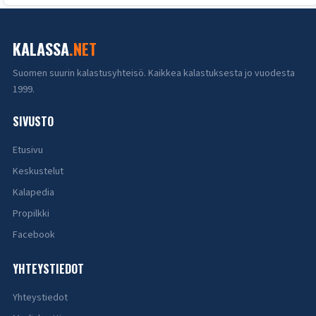
KALASSA
.NET
Suomen suurin kalastusyhteisö. Kaikkea kalastuksesta jo vuodesta
1999.
SIVUSTO
Etusivu
Keskustelut
Kalapedia
Propilkki
Facebook
YHTEYSTIEDOT
Yhteystiedot