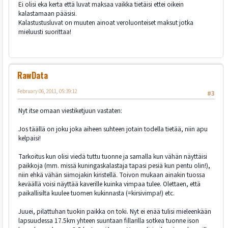
Ei olisi eka kerta että luvat maksaa vaikka tietäisi ettei oikein
kalastamaan pääsisi.
Kalastustusluvat on muuten ainoat veroluonteiset maksut jotka
mieluusti suorittaa!
RawData
February 06, 2011, 05:39:12
#3
Nyt itse omaan viestiketjuun vastaten:
Jos täällä on joku joka aiheen suhteen jotain todella tietää, niin apu
kelpaisi!
Tarkoitus kun olisi viedä tuttu tuonne ja samalla kun vähän näyttäisi
paikkoja (mm. missä kuningaskalastaja tapasi pesiä kun pentu olin!),
niin ehkä vähän siimojakin kiristellä. Toivon mukaan ainakin tuossa
keväällä voisi näyttää kaverille kuinka vimpaa tulee. Olettaen, että
paikallisilta kuulee tuomen kukinnasta (=kirsivimpa!) etc.
Juuei, pilattuhan tuokin paikka on toki. Nyt ei enää tulisi mieleenkään
lapsuudessa 17.5km yhteen suuntaan fillarilla sotkea tuonne ison