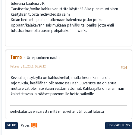
tulevana kautena :-P.
Tarvitseeko/voiko kahluuvarusteita käyttää? Aika pienimuotoisen
käsityksen tuosta nettivideosta sain?
Kiitän tiedoista ja alan tutkimaan kalenteria josko jonkun
oppaan/kalakaverin sais mukaan päiväksi tai pariksi jotta ehtii
tutustua kunnolla uusiin pohjahakoihin :wink:.
Torro
Urospuolinen nauta
February 11, 2011, 16:26:12
#14
Keväällä ja syksyllä on kahluukiellot, mutta kesäaikaan ei ole
rajoituksia, kesällähän olit menossa? Kahluuvarusteista on apua,
mutta eivät ole mitenkään välttämättömät. Kahlaajalla on enemmän
kalastettavaa ja pääsee paremmille heittopaikoille.
perhokalastus on parasta mitä mies voi tehdä housut jalassa
GO UP
Pages
1
USER ACTIONS