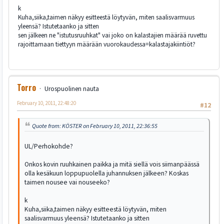
k
Kuha,siika,taimen näkyy esitteestä löytyvän, miten saalisvarmuus
yleensä? Istutetaanko ja sitten
sen jälkeen ne "istutusruuhkat" vai joko on kalastajien määrää ruvettu
rajoittamaan tiettyyn määrään vuorokaudessa=kalastajakiintiöt?
Torro
Urospuolinen nauta
February 10, 2011, 22:48:20
#12
Quote from: KÖSTER on February 10, 2011, 22:36:55
UL/Perhokohde?
Onkos kovin ruuhkainen paikka ja mitä siellä vois siimanpäässä
olla kesäkuun loppupuolella juhannuksen jälkeen? Koskas
taimen nousee vai nouseeko?
k
Kuha,siika,taimen näkyy esitteestä löytyvän, miten
saalisvarmuus yleensä? Istutetaanko ja sitten