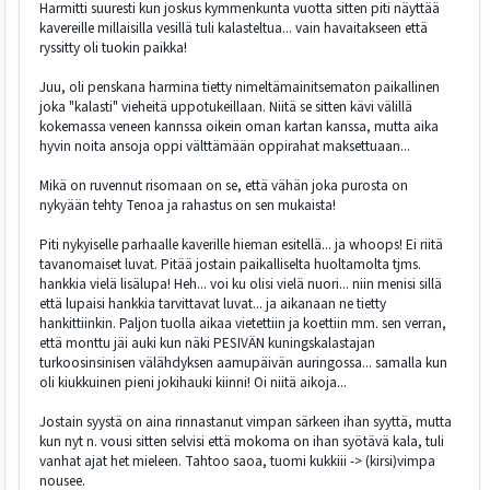
Harmitti suuresti kun joskus kymmenkunta vuotta sitten piti näyttää
kavereille millaisilla vesillä tuli kalasteltua... vain havaitakseen että
ryssitty oli tuokin paikka!
Juu, oli penskana harmina tietty nimeltämainitsematon paikallinen
joka "kalasti" vieheitä uppotukeillaan. Niitä se sitten kävi välillä
kokemassa veneen kannssa oikein oman kartan kanssa, mutta aika
hyvin noita ansoja oppi välttämään oppirahat maksettuaan...
Mikä on ruvennut risomaan on se, että vähän joka purosta on
nykyään tehty Tenoa ja rahastus on sen mukaista!
Piti nykyiselle parhaalle kaverille hieman esitellä... ja whoops! Ei riitä
tavanomaiset luvat. Pitää jostain paikalliselta huoltamolta tjms.
hankkia vielä lisälupa! Heh... voi ku olisi vielä nuori... niin menisi sillä
että lupaisi hankkia tarvittavat luvat... ja aikanaan ne tietty
hankittiinkin. Paljon tuolla aikaa vietettiin ja koettiin mm. sen verran,
että monttu jäi auki kun näki PESIVÄN kuningskalastajan
turkoosinsinisen välähdyksen aamupäivän auringossa... samalla kun
oli kiukkuinen pieni jokihauki kiinni! Oi niitä aikoja...
Jostain syystä on aina rinnastanut vimpan särkeen ihan syyttä, mutta
kun nyt n. vousi sitten selvisi että mokoma on ihan syötävä kala, tuli
vanhat ajat het mieleen. Tahtoo saoa, tuomi kukkiii -> (kirsi)vimpa
nousee.