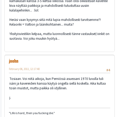
kamakasan kanssa 3-5 kertaa viikossa. Vaan olisi oikeastaan kaverille
kiva näyttää paikkoja ja mahdollisesti tutustuttaa uusiin
kalalajeihinkin... :lol:
Heräsi vaan kysymys siitä mitä lupia mahdollisesti tarvitsemme?!
Kelaonki = Valtion ja läänikohtainen... muita?
Yksityisviestikin kelpaa, mutta luonnollisesti tänne vastaukset/vinkit on
suotavia. Voi joku muukin hyötyä...
joohn
February 06, 2011, 12:17:40
#4
Tosiaan. Voi niitä aikoja, kun Perniössä asuessani 1970 luvulla tuli
isäni ja kavereideni kanssa käytyä ongella siellä koskella. Aika kultaa
tosin muistot, mutta paikka oli idyllinen.
j.
"Life is hard, then you fucking die."