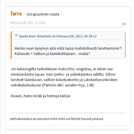
Torro
Urospuolinen nauta
February 06, 2011, 12:33:18
#5
Quote from: RawData on February 06, 2011, 05:39:12
Heräsi vaan kysymys siitä mitä lupia mahdollisesti tarvitsemme?!
Kelaonki = Valtion ja läänikohtainen... muita?
Jos kelaongella tarkoitetaan mato/tms. ongintaa, ei siihen saa
minkäänlaista lupaa. Vain perho- ja uistinkalastus sallittu. Silloin
tarvitset lääniluvan, valtion kalastuskortin ja Latokartanonkosken
viehekalastusluvan (Perniön ABC ainakin myy, 13€)
Asiaan, hieno koski ja hienoja kaloja
perhokalastus on parasta mitä mies voi tehdä housut jalassa