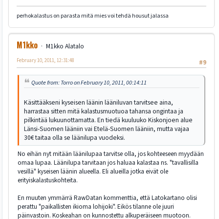
perhokalastus on parasta mitä mies voi tehdä housut jalassa
M1kko
M1kko Alatalo
February 10, 2011, 12:31:48
#9
Quote from: Torro on February 10, 2011, 00:14:11
Käsittääkseni kyseisen läänin lääniluvan tarvitsee aina,
harrastaa sitten mitä kalastusmuotuoa tahansa ongintaa ja
pilkintää lukuunottamatta. En tiedä kuuluuko Kiskonjoen alue
Länsi-Suomen lääniin vai Etelä-Suomen lääniin, mutta vajaa
30€ taitaa olla se läänilupa vuodeksi.
No eihän nyt mitään läänilupaa tarvitse olla, jos kohteeseen myydään
omaa lupaa. Läänilupa tarvitaan jos haluaa kalastaa ns. "tavallisilla
vesillä" kyseisen läänin alueella. Eli alueilla jotka eivät ole
erityiskalastuskohteita.
En muuten ymmärrä RawDatan kommenttia, että Latokartano olisi
perattu "paikallisten ikioma lohijoki". Eikös tilanne ole juuri
päinvastoin. Koskeahan on kunnostettu alkuperäiseen muotoon.