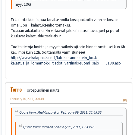
myy, 13€)
Ei kait sitä läänilupaa tarvitse noilla koskipaikoilla vaan se kosken
oma lupa + kalastuksenhoitomaksu.
Tosiaan aikalailla kaikki virtaavat jalokalaa sisältävät joet ja purot
kuuluvat kalastuskieltoalueisiin.
Tuolta tietoja luvista ja myyntipaikoista(tosin hinnat omituiset kun 6h
kalliimpi kuin 12h. Soittamalla varmistuneee)
http://www.kalapaikka.net/latokartanonkoski_koski-
kalastus_ja_lomamokki_tiedot_varsinais-suomi_salo___3180.asp
Torro
Urospuolinen nauta
February 10, 2011, 00:14:11
#8
Quote from: Mightylizard on February 09, 2011, 22:45:56
Quote from: Torro on February 06, 2011, 12:33:18