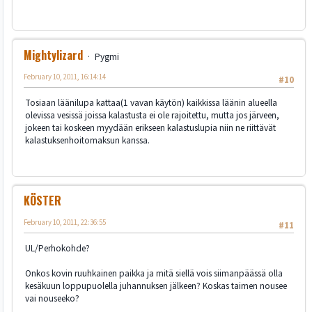
Mightylizard
Pygmi
February 10, 2011, 16:14:14
#10
Tosiaan läänilupa kattaa(1 vavan käytön) kaikkissa läänin alueella
olevissa vesissä joissa kalastusta ei ole rajoitettu, mutta jos järveen,
jokeen tai koskeen myydään erikseen kalastuslupia niin ne riittävät
kalastuksenhoitomaksun kanssa.
KÖSTER
February 10, 2011, 22:36:55
#11
UL/Perhokohde?
Onkos kovin ruuhkainen paikka ja mitä siellä vois siimanpäässä olla
kesäkuun loppupuolella juhannuksen jälkeen? Koskas taimen nousee
vai nouseeko?