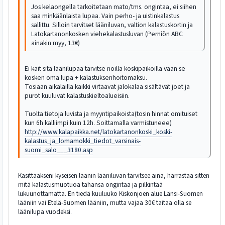
Jos kelaongella tarkoitetaan mato/tms. ongintaa, ei siihen
saa minkäänlaista lupaa. Vain perho- ja uistinkalastus
sallittu. Silloin tarvitset lääniluvan, valtion kalastuskortin ja
Latokartanonkosken viehekalastusluvan (Perniön ABC
ainakin myy, 13€)
Ei kait sitä läänilupaa tarvitse noilla koskipaikoilla vaan se
kosken oma lupa + kalastuksenhoitomaksu.
Tosiaan aikalailla kaikki virtaavat jalokalaa sisältävät joet ja
purot kuuluvat kalastuskieltoalueisiin.
Tuolta tietoja luvista ja myyntipaikoista(tosin hinnat omituiset
kun 6h kalliimpi kuin 12h. Soittamalla varmistuneee)
http://www.kalapaikka.net/latokartanonkoski_koski-
kalastus_ja_lomamokki_tiedot_varsinais-
suomi_salo___3180.asp
Käsittääkseni kyseisen läänin lääniluvan tarvitsee aina, harrastaa sitten
mitä kalastusmuotuoa tahansa ongintaa ja pilkintää
lukuunottamatta. En tiedä kuuluuko Kiskonjoen alue Länsi-Suomen
lääniin vai Etelä-Suomen lääniin, mutta vajaa 30€ taitaa olla se
läänilupa vuodeksi.