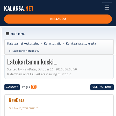
☰
KALASSA
.NET
KIRJAUDU
Main Menu
Kalassa.net keskustelut
Kalastuslajit
Kaikkea kalastuksesta
►
►
Latokartanon koski...
►
Latokartanon koski...
Started by RawData, October 16, 2010, 06:05:50
0 Members and 1 Guest are viewing this topic.
GO DOWN
Pages
1
USER ACTIONS
RawData
October 16, 2010, 06:05:50