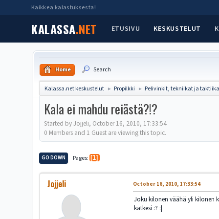
Kaikkea kalastuksesta!
KALASSA
.NET
ETUSIVU
KESKUSTELUT
K
Home
Search
Kalassa.net keskustelut
Propilkki
Pelivinkit, tekniikat ja taktiik
►
►
Kala ei mahdu reiästä?!?
Started by Jojjeli, October 16, 2010, 17:33:54
0 Members and 1 Guest are viewing this topic.
GO DOWN
Pages
1
Jojjeli
October 16, 2010, 17:33:54
Joku kilonen väähä yli kilonen 
katkesi :? :|