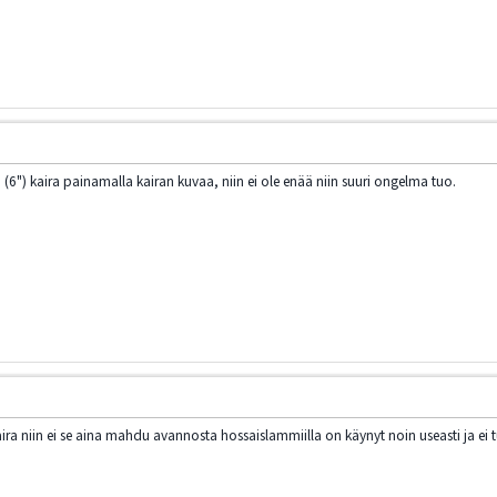
(6") kaira painamalla kairan kuvaa, niin ei ole enää niin suuri ongelma tuo.
ira niin ei se aina mahdu avannosta hossaislammiilla on käynyt noin useasti ja ei tu