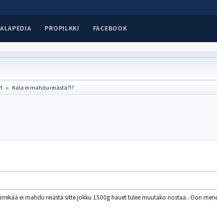
ALAPEDIA
PROPILKKI
FACEBOOK
at
Kala ei mahdu reiästä?!?
►
kirrekää ei mahdu reiästä sitte jokku 1500g hauet tulee muutako nostaa.. Oon mene