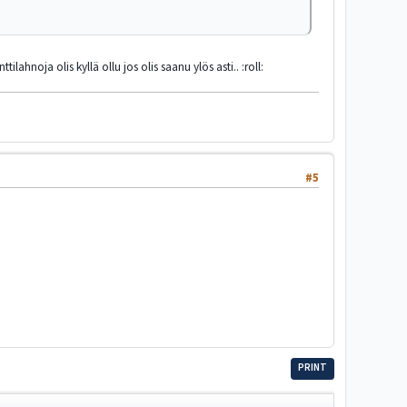
lahnoja olis kyllä ollu jos olis saanu ylös asti.. :roll:
#5
PRINT