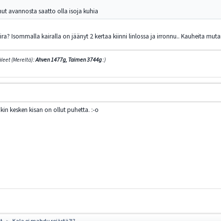
nut avannosta saatto olla isoja kuhia
ra? Isommalla kairalla on jäänyt 2 kertaa kiinni linlossa ja irronnu.. Kauheita mutantti
leet (Mereltä):
Ahven 1477g, Taimen 3744g
:
)
n kesken kisan on ollut puhetta. :-o