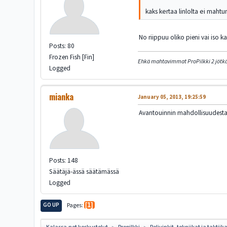
kaks kertaa linlolta ei mahtu
No riippuu oliko pieni vai iso kai
Posts: 80
Frozen Fish [Fin]
Ehkä mahtavimmat ProPilkki 2 jötkä
Logged
mianka
January 05, 2013, 19:25:59
Avantouinnin mahdollisuudestaki
Posts: 148
Säätäjä-ässä säätämässä
Logged
GO UP
Pages
1