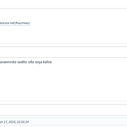
alassa.net/fisumees/
 avannosta saatto olla isoja kuhia
er 17, 2010, 10:10:24