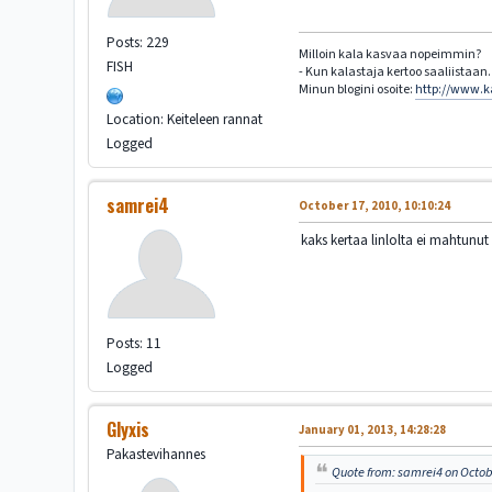
Posts: 229
Milloin kala kasvaa nopeimmin?
FISH
- Kun kalastaja kertoo saaliistaan.
Minun blogini osoite:
http://www.k
Location: Keiteleen rannat
Logged
samrei4
October 17, 2010, 10:10:24
kaks kertaa linlolta ei mahtunut
Posts: 11
Logged
Glyxis
January 01, 2013, 14:28:28
Pakastevihannes
Quote from: samrei4 on Octob