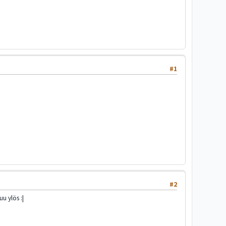
#1
#2
u ylös :|