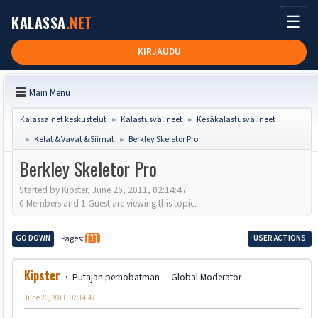
☰
KALASSA
.NET
KIRJAUDU
Main Menu
Kalassa.net keskustelut
Kalastusvälineet
Kesäkalastusvälineet
►
►
Kelat & Vavat & Siimat
Berkley Skeletor Pro
►
►
Berkley Skeletor Pro
Started by Kipster, June 26, 2011, 02:14:47
0 Members and 1 Guest are viewing this topic.
GO DOWN
Pages
1
USER ACTIONS
Kipster
Putajan perhobatman
Global Moderator
June 26, 2011, 02:14:47