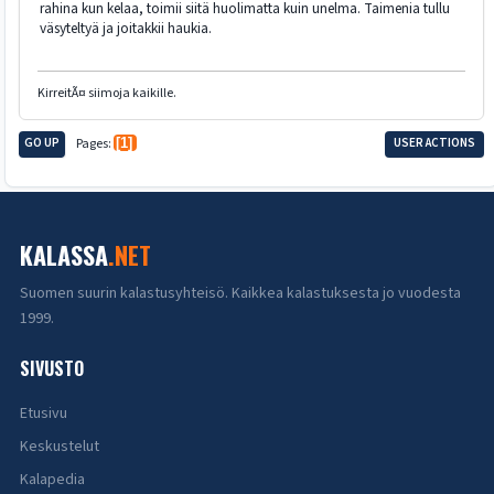
rahina kun kelaa, toimii siitä huolimatta kuin unelma. Taimenia tullu
väsyteltyä ja joitakkii haukia.
KirreitÃ¤ siimoja kaikille.
GO UP
Pages
1
USER ACTIONS
KALASSA
.NET
Suomen suurin kalastusyhteisö. Kaikkea kalastuksesta jo vuodesta
1999.
SIVUSTO
Etusivu
Keskustelut
Kalapedia