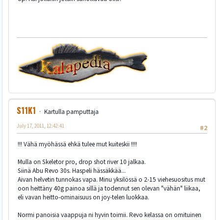
S11K1
Kartulla pamputtaja
July 17, 2011, 12:42:41
#2
!!! Vähä myöhässä ehkä tulee mut kuiteskii !!!!
Mulla on Skeletor pro, drop shot river 10 jalkaa.
Siinä Abu Revo 30s. Haspeli hässäkkää...
Aivan helvetin tunnokas vapa. Minu yksilössä o 2-15 viehesuositus mut
oon heittäny 40g painoa sillä ja todennut sen olevan "vähän" liikaa,
eli vavan heitto-ominaisuus on joy-telen luokkaa.
Normi panoisia vaappuja ni hyvin toimii. Revo kelassa on omituinen