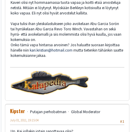
Kaveri olisi nyt hommaamassa tuota vapaa ja koitti etsiä arvosteluja
netistä. Mitään ei löytynyt. Myöskään Berkleyn kotisivulta ei löytynyt
koko vapaa. Eli nyt olisi hyvät arvostelut kalliita.
Vapa tulisi ihan yleiskalastukseen joko avokelaan Abu Garcia Sorön
tai hyrräkelaan Abu Garcia Revo Toro Winch. Vavastahan on sekä
hyrrä- että avokelamalli ja siis molemmista olisi hyvä kuulla, jos vaan
kokemuksia on.
Onko tämä vapa hintansa arvoinen? Jos haluatte suoraan kirjoittaa
hänelle niin
kari.kristian@hotmail.com
mutta tietenkin tähänkin saatte
kokemuksianne jakaa.
Kipster
Putajan perhobatman
Global Moderator
July 01, 2011, 19:15:04
#1
Up. Kai jollakin jotain sanottavaa olisi?