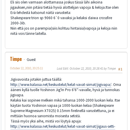
Eli siis olen varmaan alottamassa joskus tässä lähi aikoina
jigauksen,niin pitäisi tietää hyviä alottelijan vapoja & keloja.Itse olen
Erä-lehdestä katsonut näitä varusteita:
Shakespeare trion sp 9060 6`0 vavaksi ja kelaksi daiwa crossfire
2000-3ib.
Niin että jos on parempia(siiis kohtuu hintaisia)vapoja ja keloja niin
niitä vois tänne laitella.
Timpe
Guest
October 22, 2010, 20:25:11
Last Edit
: October 22, 2010, 20:28:41 by Timpe
#1
Jigivavoista jotakin juttua täällä:
http://www.kalassa.net/keskustelut/kelat-vavat-siimat/jigivapa/
. Oma
ääneni kyllä tuolle Yoshinon Jig'In Pro 6'6''-vavalle, hyvä ja tunnokas
jigivapa.
Kelaksi kai sopinee melkein mikä tahansa 1000-2000 luokan kela. Itse
käytän tuota Yoshinon vapaa ja 1000-luokan kelaa (Shakespeare
Supreme Magnesium XT025) 0.15mm firelinellä varustettuna, ja ei
mittään huonoa sanomista moisesta setistä.
Tässä myös yksi aihe, mistä voi löytyä apuja:
http://www.kalassa.net/keskustelut/kelat-vavat-siimat/jigaus-setti-