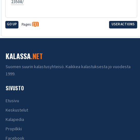
23508/
GO UP
Pages
1
USER ACTIONS
KALASSA
.NET
Suomen suurin kalastusyhteisö. Kaikkea kalastuksesta jo vuodesta
1999.
SIVUSTO
Etusivu
Keskustelut
Kalapedia
Propilkki
Facebook