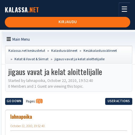
☰
KALASSA
.NET
KIRJAUDU
Main Menu
Kalassa.net keskustelut
Kalastusvälineet
Kesäkalastusvälineet
►
►
Kelat & Vavat & Siimat
jigaus vavat ja kelat aloittelijalle
►
►
jigaus vavat ja kelat aloittelijalle
Started by lahnapoika, October 22, 2010, 19:52:40
0 Members and 1 Guest are viewing this topic.
GO DOWN
Pages
1
USER ACTIONS
lahnapoika
October 22, 2010, 19:52:40