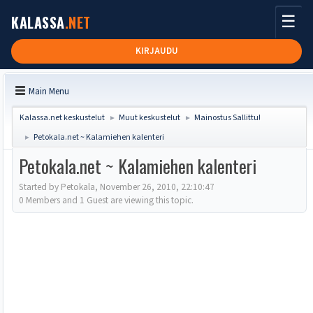
☰
KALASSA
.NET
KIRJAUDU
Main Menu
Kalassa.net keskustelut
Muut keskustelut
Mainostus Sallittu!
►
►
Petokala.net ~ Kalamiehen kalenteri
►
Petokala.net ~ Kalamiehen kalenteri
Started by Petokala, November 26, 2010, 22:10:47
0 Members and 1 Guest are viewing this topic.