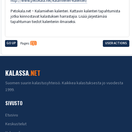
http://www.petokala.net/kalamiehen-kalenteri/
Petokala.net ~ Kalamiehen kalenteri. Kattavin kalenteri tapahtumista
jotka kiinnostavat kalastuksen harrastajia. Lisää järjestämäsi
tapahtuman tiedot kalenteriin ilmaiseksi.
GO UP
Pages
1
USER ACTIONS
KALASSA
.NET
Suomen suurin kalastusyhteisö. Kaikkea kalastuksesta jo vuodesta
1999.
SIVUSTO
Etusivu
Keskustelut