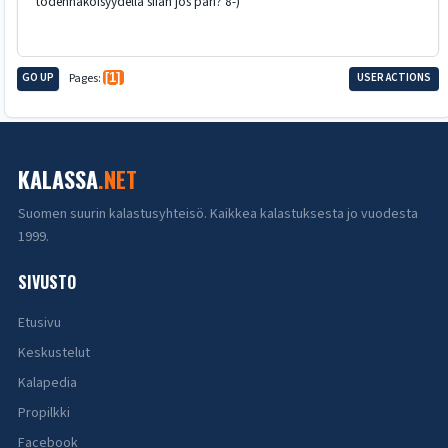
todennäköisyydellä siian jos pari? 8-)
GO UP
Pages
1
USER ACTIONS
KALASSA
.NET
Suomen suurin kalastusyhteisö. Kaikkea kalastuksesta jo vuodesta
1999.
SIVUSTO
Etusivu
Keskustelut
Kalapedia
Propilkki
Facebook