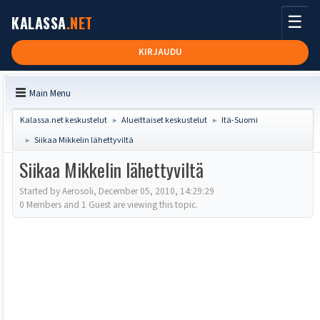
☰
KALASSA
.NET
KIRJAUDU
Main Menu
Kalassa.net keskustelut
Alueittaiset keskustelut
Itä-Suomi
►
►
Siikaa Mikkelin lähettyviltä
►
Siikaa Mikkelin lähettyviltä
Started by Aerosoli, December 05, 2010, 14:29:29
0 Members and 1 Guest are viewing this topic.