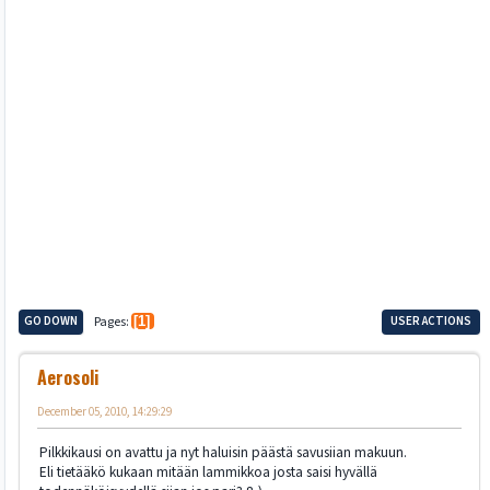
GO DOWN
Pages
1
USER ACTIONS
Aerosoli
December 05, 2010, 14:29:29
Pilkkikausi on avattu ja nyt haluisin päästä savusiian makuun.
Eli tietääkö kukaan mitään lammikkoa josta saisi hyvällä