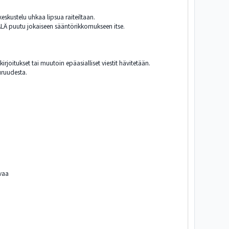
skustelu uhkaa lipsua raiteiltaan.
 ÄLÄ puutu jokaiseen sääntörikkomukseen itse.
oitukset tai muutoin epäasialliset viestit hävitetään.
uruudesta.
.
avaa