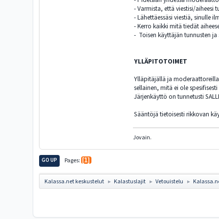
- Varmista, että viestisi/aiheesi
- Lähettäessäsi viestiä, sinulle i
- Kerro kaikki mitä tiedät aihee
- Toisen käyttäjän tunnusten ja 
YLLÄPITOTOIMET
Ylläpitäjällä ja moderaattoreil
sellainen, mitä ei ole spesifise
Järjenkäyttö on tunnetusti SAL
Sääntöjä tietoisesti rikkovan k
Jovain.
GO UP
Pages
1
Kalassa.net keskustelut
Kalastuslajit
Vetouistelu
Kalassa.ne
►
►
►