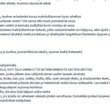
uden aiheen, huomioi seuraavat seikat:
a, kunhan se kuitenkin kuvaa mahdollisimman hyvin aihettasi
manlaisen viestin? Ole varma että muut ymmärtävät asiasi
teen viestiin ei kannata sisällyttää kovin montaa eri asiaa
tilanteesi mahdollisimman tarkasti, jotta vastaaminenkin on helppoa, sekä sijoita ai
mielessä lähetetyt viestit poistetaan ja lähettäjälle langetetaan tilanteesta riippuen p
taa ja tuottaa ymmärrettävää tekstiä, suomen kieltä! Kriteereitä:
kukirjaimella
SOLLA, VOIT OLLA VARMA ETTEI KETÄÄN KIINNOSTA VASTATA VIESTIISI
een, jonka jälkeen aina välilyönti ennen uuden lauseen aloitusta
ta, koska, kun, jos, vaikka, mutta, sillä, vaan sanojen eteen, ja sivulauseiden eteen, 
yssanavirheet pistävät silmään ja heikentävät viestisi tasoa radikaalisti. Lue viestisi 
a kappalejaot sopivissa kohdissa
a, älä aina lisää ketjuun uutta viestiä
in, jos sinulla on aiheeseen oikeasti jotakin sanottavaa. Esimerkiksi jonkun kysyess
mahdolliset mielipiteesi.