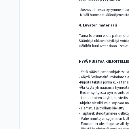
-Joskus aiheessa pysyminen tuot
-Mikäli huomaat sääntöjenvastai
4. Luvaton materiaali
Tämä foorumi ei ole pahan olon 
Sääntöjä rikkova käyttäjä voida
Häiriköt kuuluvat asiaan. Reakti
HYVÄ MUISTAA KIRJOITELLE
- Yritä päästä perinpohjaisesti se
- Käytä "esikatselu" -toimintoa e
-Kirjoita tekstiä jonka kuka ta
-Älä käytä ylimääräisiä hymiöitä.
-Riidan syntyessä pyri sovintoon, 
- Lainaa toisen käyttäjän viestis
-Kirjoita viestiisi vain sopivaa m
- Flametus ja trollaus kielletty
- Tuplarekisteröityminen kiellett
- Vähemmistöjen syrjiminen kiell
- Foorumi ei ole riitojenselvittel
- Pidetään yhdessä moderaatto