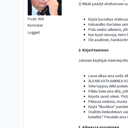
2) Mikäli päädyt aloittamaan u
Posts: 966
Käytä luovuttaa otsikoss
Haluaisitko itse lukea sa
Korrostan
Pidä viestisi selkeänä, yh
Logged
Kun kysyt neuvoja, kerro 
Ole asiallinen, häiriköinti
2. Kirjoittaminen
Jokaisen käyttäjän tulee kirjoit
Lause alkaa aina isolla al
ÄLÄ KIRJOITA KAIKKEA I
Virke loppuu AINA pistees
Pilkku tulee aina että, jot
Kirjoita sanat oikein. Yhd
Pitkässä viestissä, muist
Käytä "Muokkaa"-painikett
Osallistu keskusteluun va
kokeillut." Perustele aina 
3. Aiheessa pysyminen