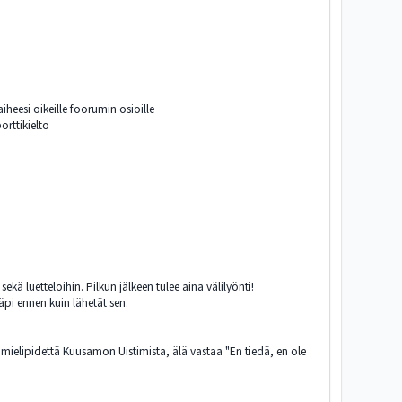
heesi oikeille foorumin osioille
orttikielto
sekä luetteloihin. Pilkun jälkeen tulee aina välilyönti!
läpi ennen kuin lähetät sen.
ä mielipidettä Kuusamon Uistimista, älä vastaa "En tiedä, en ole