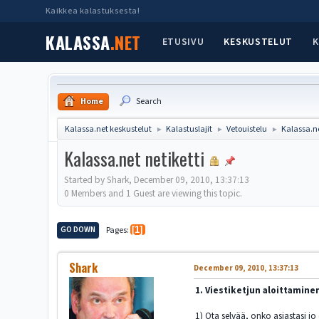
Kaikkea kalastuksesta!
KALASSA
.NET
ETUSIVU
KESKUSTELUT
K
Home
Search
Kalassa.net keskustelut
Kalastuslajit
Vetouistelu
Kalassa.ne
►
►
►
Kalassa.net netiketti
Started by Shark, December 09, 2010, 13:37:13
0 Members and 1 Guest are viewing this topic.
GO DOWN
Pages
1
Shark
December 09, 2010, 13:37:13
1. Viestiketjun aloittamine
1) Ota selvää, onko asiastasi j