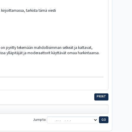
t kirjoittamassa, tarkista tämä viesti
tä on pyritty tekemään mahdollisimman selkeät ja kattavat,
ksissa ylläpitäjät ja moderaattorit käyttävät omaa harkintaansa.
PRINT
Jump to