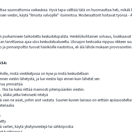
taa suunnattomia vaikeuksia. Hyvä tapa välttää tätä on huomauttaa heti, mikäli ke
sen viestin, käytä "Ilmoita valvojille" -toimintoa. Moderaattorit hoitavat työnsä -
purkamiseen tarkoitettu keskustelupalsta. Henkilökohtainen solvaus, loukkaavat kirj
an tarvittaessa ajaa ulos keskustelualueelta. Ulosajon kestoaika riippuu rikkeen su
o ja pinnanpoltto tuovat häiriköille nautintoa, eli älä lähde mukaan provosointiin
SSA:
lville, mistä viestiketjussa on kyse ja mistä keskustellaan
nnen viestin lähetystä, ja lue viestisi läpi ennen kuin lähetät sen
hansa ymmärtää
 Yksi tai kaksi riittää mainiosti pitempäänkin viestiin.
äläkä jatka tietoisesti riitelyä
tä vain ne asiat, joihin aiot vastata. Suurien kuvien lainaus on erittäin epäsuositelt
ateriaalia
y
etty
yä varten, käytä yksityisviestejä tai sähköpostia
rit työttöminä