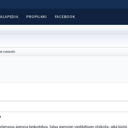
ALAPEDIA
PROPILKKI
FACEBOOK
t netiketti
n
o olemassa aiempia keskusteluja. Selaa aiempien viestiketjujen otsikoita, sekä käyt