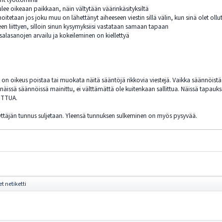
 tulee oikeaan paikkaan, näin vältytään väärinkäsityksiltä
lmoitetaan jos joku muu on lähettänyt aiheeseen viestin sillä välin, kun sinä olet ollu
seen liittyen, silloin sinun kysymyksiisi vastataan samaan tapaan
salasanojen arvailu ja kokeileminen on kiellettyä
la on oikeus poistaa tai muokata näitä sääntöjä rikkovia viestejä. Vaikka säännöis
sti näissä säännöissä mainittu, ei välttämättä ole kuitenkaan sallittua. Näissä tapau
LITTUA.
äyttäjän tunnus suljetaan. Yleensä tunnuksen sulkeminen on myös pysyvää.
t netiketti