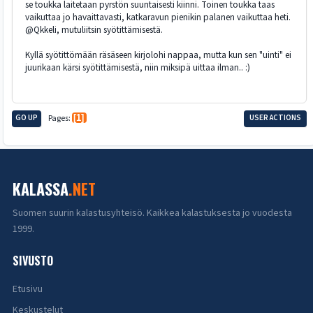
se toukka laitetaan pyrstön suuntaisesti kiinni. Toinen toukka taas
vaikuttaa jo havaittavasti, katkaravun pienikin palanen vaikuttaa heti.
@Qkkeli, mutuliitsin syötittämisestä.
Kyllä syötittömään räsäseen kirjolohi nappaa, mutta kun sen "uinti" ei
juurikaan kärsi syötittämisestä, niin miksipä uittaa ilman.. :)
GO UP
Pages
1
USER ACTIONS
KALASSA
.NET
Suomen suurin kalastusyhteisö. Kaikkea kalastuksesta jo vuodesta
1999.
SIVUSTO
Etusivu
Keskustelut