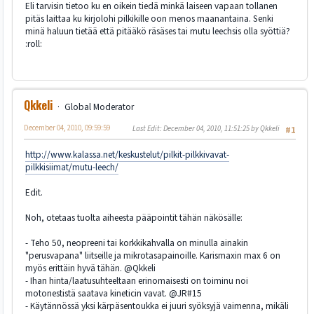
Eli tarvisin tietoo ku en oikein tiedä minkä laiseen vapaan tollanen
pitäs laittaa ku kirjolohi pilkikille oon menos maanantaina. Senki
minä haluun tietää että pitääkö räsäses tai mutu leechsis olla syöttiä?
:roll:
Qkkeli
Global Moderator
December 04, 2010, 09:59:59
Last Edit
: December 04, 2010, 11:51:25 by Qkkeli
#1
http://www.kalassa.net/keskustelut/pilkit-pilkkivavat-
pilkkisiimat/mutu-leech/
Edit.
Noh, otetaas tuolta aiheesta pääpointit tähän näkösälle:
- Teho 50, neopreeni tai korkkikahvalla on minulla ainakin
"perusvapana" liitseille ja mikrotasapainoille. Karismaxin max 6 on
myös erittäin hyvä tähän. @Qkkeli
- Ihan hinta/laatusuhteeltaan erinomaisesti on toiminu noi
motonestistä saatava kineticin vavat. @JR#15
- Käytännössä yksi kärpäsentoukka ei juuri syöksyjä vaimenna, mikäli