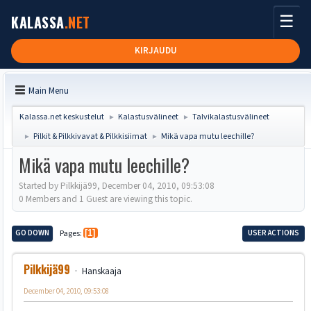
☰
KALASSA
.NET
KIRJAUDU
Main Menu
Kalassa.net keskustelut
Kalastusvälineet
Talvikalastusvälineet
►
►
Pilkit & Pilkkivavat & Pilkkisiimat
Mikä vapa mutu leechille?
►
►
Mikä vapa mutu leechille?
Started by Pilkkijä99, December 04, 2010, 09:53:08
0 Members and 1 Guest are viewing this topic.
GO DOWN
Pages
1
USER ACTIONS
Pilkkijä99
Hanskaaja
December 04, 2010, 09:53:08