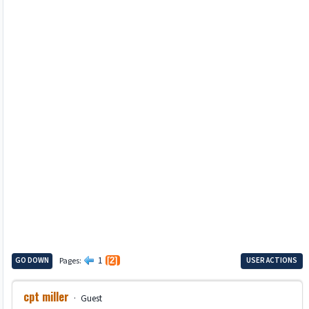
1
GO DOWN
Pages
2
USER ACTIONS
cpt miller
Guest