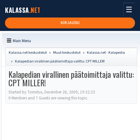
☰
KALASSA
.NET
KIRJAUDU
Main Menu
Kalassa.net keskustelut
Muut keskustelut
Kalassa.net - Kalapedia
►
►
Kalapedian virallinen päätoimittaja valittu: CPT MILLER!
►
Kalapedian virallinen päätoimittaja valittu:
CPT MILLER!
Started by Toimitus, December 26, 2009, 19:32:23
0 Members and 7 Guests are viewing this topic.