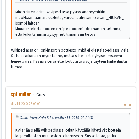
Miten sitten esim. wikipediassa pystyy anonyymitkin
muokkaamaan artikkeleita, vaikka luulisi sen olevan _HIUKAN_
isompi laitos?
Minun mielestä noiden eri "pedioiden" ideahan on just siinä,
että kuka tahansa pystyy heti lisäämään tietoa.
Wikipediassa on jonkinsortin bottiesto, mitä ei ole Kalapediassa vielä.
Se tulee aikanaan myös tänne, mutta siihen asti nykyisen systeemi
lienee paras. Pääasia on se ettei botit laita sivuja täyteen kaikenlaista
turhaa.
cpt miller
Guest
May 14, 2010, 23:00:00
#34
Quote from: Kala Erkki on May 14, 2010, 22:21:31
Kyllähän siellä wikipediassa jotkut käyttäjät käyttävät botteja
laajamittaisten muutosten tekemiseen. Siis sellaisia, jotka