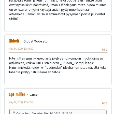
Kalapedia toimii jälleen normaalisti, eikä botit enään häiritse. Sivut
ovat nyt kaikkien nähtävissä, ilman sisäänkirjautumista. Ainoa muutos
on se, ettei anonyymi käyttäjä enään pysty muokkaamaan
artikkeleita. Tämän avulla saamme botit pysymään poissa ja sivustot
siistinä.
Qkkeli
Global Moderator
May 14, 2010, 19:36:20
#32
Miten sitten esim. wikipediassa pystyy anonyymitkin muokkaamaan
artikkeleita, vaikka luulisi sen olevan _HIUKAN_ isompi laitos?
Minun mielestä noiden eri "pedioiden" ideahan on just siinä, että kuka
tahansa pystyy heti lisäämään tietoa.
cpt miller
Guest
May 14, 2010, 19:47:02
#33
Quote from: Qkkeli on May 14, 2010, 19:36:20