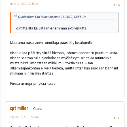
June 12, 2010, 23:46:32
#36
Quote from: Cpt Miller on June 01, 2010, 15:55:19
Toimittajilta kaivataan enemmän aktiivisuutta.
Muutama passiivinen toimittaja päästetty kesälomille.
Kisaa ollaa päätetty siirtää hieman, johtuen bannerien puuttumisesta.
Kisaan saattaa tulla ajankohdan myöhästymisen takia muutoksia,
mutta niistä ilmoitetaan mikäli muutoksia tulee. Kisan
alkamisajankohtaa ei vielä tiedetä, mutta sitten kun saadaan bannerit
mukaan niin kisakin starttaa.
Kireitä siimoja ja hyvää kesää!
cpt miller
Guest
August 12, 2010, 22:57:21
#37