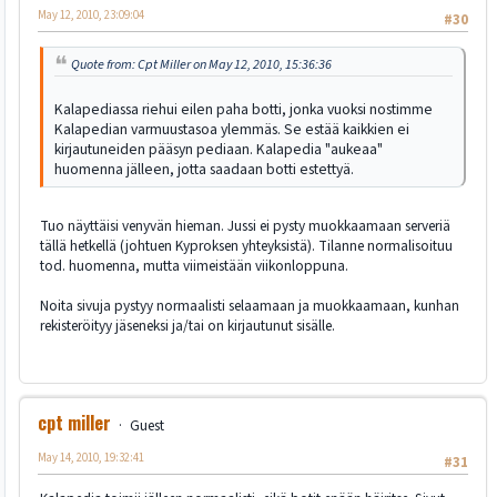
May 12, 2010, 23:09:04
#30
Quote from: Cpt Miller on May 12, 2010, 15:36:36
Kalapediassa riehui eilen paha botti, jonka vuoksi nostimme
Kalapedian varmuustasoa ylemmäs. Se estää kaikkien ei
kirjautuneiden pääsyn pediaan. Kalapedia "aukeaa"
huomenna jälleen, jotta saadaan botti estettyä.
Tuo näyttäisi venyvän hieman. Jussi ei pysty muokkaamaan serveriä
tällä hetkellä (johtuen Kyproksen yhteyksistä). Tilanne normalisoituu
tod. huomenna, mutta viimeistään viikonloppuna.
Noita sivuja pystyy normaalisti selaamaan ja muokkaamaan, kunhan
rekisteröityy jäseneksi ja/tai on kirjautunut sisälle.
cpt miller
Guest
May 14, 2010, 19:32:41
#31