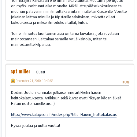
Toimittajilta kaivataan enemmän aktiivisuutta. Muutama perusjuttu
on myös unohtunut aika monelta. Mikäli ette pääse kokoukseen tai
muuhun palaveriin niin ilmoittakaa siitä minulle tai Kipsterille. Voisitte
jokainen laittaa minulle ja Kipsterille selvityksen, miksette olleet
kokouksessa ja miksei ilmoituksia tullut, kiitos.
Toinen ilmoitus luontoinen asia on tämä kuvakisa, jota ruvetaan
mainostamaan. Laittakaa samalla yv:llä keinoja, miten te
mainostaisitte kilpailua.
cpt miller
Guest
December 24, 2010, 19:49:52
#38
Dodiin. Joulun kunniaksi julkaisemme artikkelin hauen
heittokalastuksesta. Artikkelin sekä kuvat ovat Pikeyen kädenjälkeä.
Hatun nosto hänelle siis :-)
http://www.kalapedia.fi/index.php?title=Hauen_heittokalastus
Hyvää joulua ja uutta-vuotta!