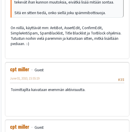
tekevät ihan kunnon muutoksia, eivätkä lisää mitään sontaa.
Sitä en sitten tiedä, onko siellä joku spämmibottisuoja.
On niillä, käyttävät mm: AntiBot, AssertEdit, ConfirmEdit,
SimpleAntiSpam, SpamBlacklist, Title Blacklist ja TorBlock ohjelmia.
Tutustun noihin vielä paremmin ja katsotaan sitten, mitkä lisäillään
pediaan. :-)
cpt miller
Guest
June 01, 2010, 15:55:19
#35
Toimittajilta kaivataan enemmän aktiivisuutta.
cpt miller
Guest