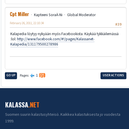
Cpt Miller
Kapteeni SoraÄ-Ni
Global Moderator
February 26, 2011, 22:10:34
#39
Kalapedia löytyy nykyään myös Facebookista. Käykää tykkäilemässä
:lol:
http://www.facebook.com/#!/pages/Kalassanet-
Kalapedia/131179500278986
1
GO UP
Pages
2
USER ACTIONS
KALASSA
.NET
Suomen suurin kalastusyhteisö. Kaikkea kalastuksesta jo vuodesta
1999.