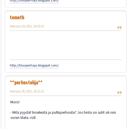
http://tilaaperhoja.blogspot.com/
temeth
February 19, 2011, 20:03:53
#8
http://tilaaperhoja.blogspot.com/
^^perhostelija^^
February 28, 2011, 18:22:25
#9
Moro!
- Mitä pyydät tinseleistä ja putkiperhoista? Jos hinta on suht ok niin
voisin tilata :roll: