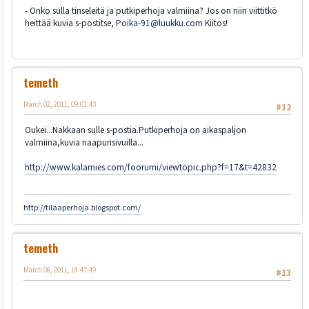
- Onko sulla tinseleitä ja putkiperhoja valmiina? Jos on niin viittitkö
heittää kuvia s-postitse,
Poika-91@luukku.com
Kiitos!
temeth
March 02, 2011, 09:01:43
#12
Oukei...Nakkaan sulle s-postia.Putkiperhoja on aikaspaljon
valmiina,kuvia naapurisivuilla...
http://www.kalamies.com/foorumi/viewtopic.php?f=17&t=42832
http://tilaaperhoja.blogspot.com/
temeth
March 08, 2011, 18:47:49
#13