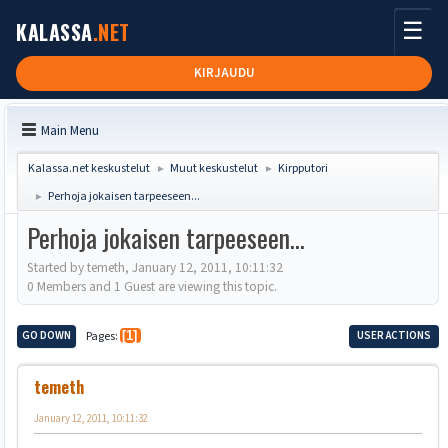
☰
KALASSA
.NET
KIRJAUDU
Main Menu
Kalassa.net keskustelut
Muut keskustelut
Kirpputori
►
►
Perhoja jokaisen tarpeeseen...
►
Perhoja jokaisen tarpeeseen...
Started by temeth, January 12, 2011, 10:11:32
0 Members and 1 Guest are viewing this topic.
GO DOWN
Pages
1
USER ACTIONS
temeth
January 12, 2011, 10:11:32