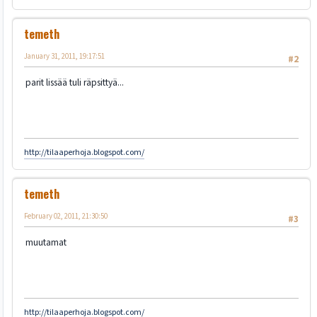
temeth
January 31, 2011, 19:17:51
#2
parit lissää tuli räpsittyä...
http://tilaaperhoja.blogspot.com/
temeth
February 02, 2011, 21:30:50
#3
muutamat
http://tilaaperhoja.blogspot.com/