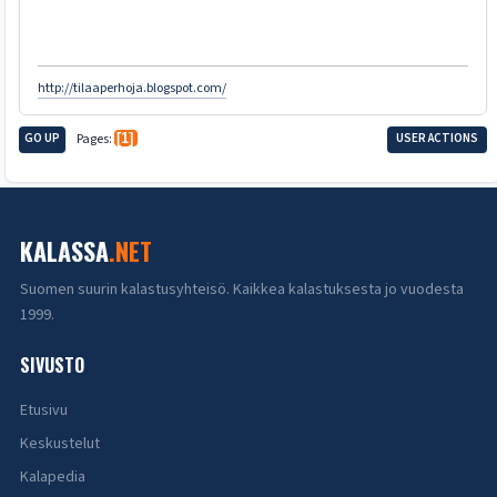
http://tilaaperhoja.blogspot.com/
GO UP
Pages
1
USER ACTIONS
KALASSA
.NET
Suomen suurin kalastusyhteisö. Kaikkea kalastuksesta jo vuodesta
1999.
SIVUSTO
Etusivu
Keskustelut
Kalapedia