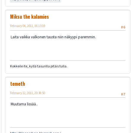
Miksu the kalamies
February 04, 2011, 16:13:19
#6
Laita vaikka valkonen tausta niin näkyypi paremmin.
Kokkeile ite, kyllä tasurilla pitäis tulla.
temeth
February 12, 2011, 20:38:50
#7
Muutama lissää..