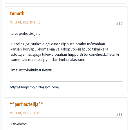
temeth
March 01, 2011, 18:14:10
#10
terve perhostelija...
Tinselit 1,5€,putket 2-2,5 euroa riippuen otatko ns"wanhan
kansan"korvapuikkomalleja vai ulkoputki-sisäputki tekniikalla
sidottuja malleja,ja tuleeko päähän huppu eli toi conehead..Tietenki
isommissa määrissä pyöristän hintaa alaspäin...
Ilmaiset toimitukset tietysti....
http://tilaaperhoja.blogspot.com/
^^perhostelija^^
March 01, 2011, 21:17:00
#11
Tervehdys!