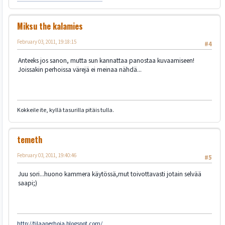
Miksu the kalamies
February 03, 2011, 19:18:15
#4
Anteeks jos sanon, mutta sun kannattaa panostaa kuvaamiseen!
Joissakin perhoissa värejä ei meinaa nähdä...
Kokkeile ite, kyllä tasurilla pitäis tulla.
temeth
February 03, 2011, 19:40:46
#5
Juu sori...huono kammera käytössä,mut toivottavasti jotain selvää
saapi;)
http://tilaaperhoja.blogspot.com/