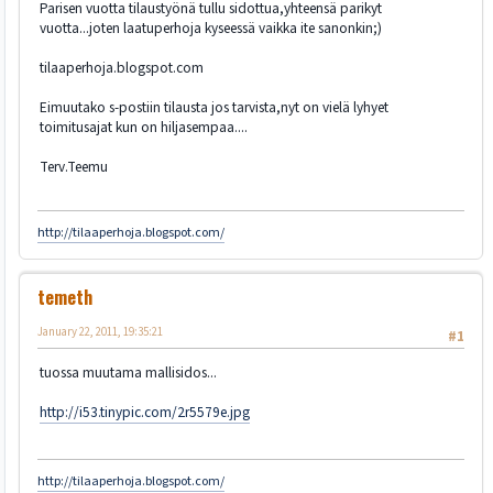
Parisen vuotta tilaustyönä tullu sidottua,yhteensä parikyt
vuotta...joten laatuperhoja kyseessä vaikka ite sanonkin;)
tilaaperhoja.blogspot.com
Eimuutako s-postiin tilausta jos tarvista,nyt on vielä lyhyet
toimitusajat kun on hiljasempaa....
Terv.Teemu
http://tilaaperhoja.blogspot.com/
temeth
January 22, 2011, 19:35:21
#1
tuossa muutama mallisidos...
http://i53.tinypic.com/2r5579e.jpg
http://tilaaperhoja.blogspot.com/