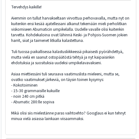
Tervehdys kaikille!
Aiemmin on tullut harvakseltaan virvottua perhovavalla, mutta nyt on
kuitenkin ensi kesää ajatellessani alkanut tekemään mieli perholitkan
viskomiseen Abumaticin umpikelalla. Uudelle vavalle olisi kuitenkin
tarvetta. Kohdekaloina ovat lähinnä Keski- ja Pohjois-Suomen jokien
harrit, siiat ja taimenet litkalla kalastettuna.
Tuli tuossa paikallisessa kalastusliikkeessä pikaisesti pyörähdettyä,
mutta vielä en saanut ostopäätöstä tehtyä ja nyt kaipaisinkin
ehdotuksia ja suosituksia uudeksi umpikelavavakseni.
Asiaa miettiessäni tuli seuraava vaatimuslista mieleeni, mutta se,
ovatko vaatimukset järkeviä, on täysin toinen kysymys:
- Kokotoiminen
- 15-30 grammaisille kukuille
- noin 240 cm pitkä
- Abumatic 280:lle sopiva
Mikä olisi siis mielestänne paras vaihtoehto? Googlaus ei kun tehnyt
minua vielä asiassa lainkaan viisaammaksi.