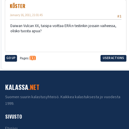
KÖSTER
January 16, 2011, 21:01:45
#1
Daiwan Vulcan XX, taisipa voittaa ERÄ:n testinkin jossain vaiheessa,
olisko tuosta apua?
GO UP
Pages
1
USER ACTIONS
KALASSA
.NET
Suomen suurin kalastusyhteisö. Kaikkea kalastuksesta jo vuodesta
1999.
SIVUSTO
Etusivu