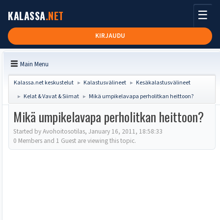
☰
KALASSA
.NET
KIRJAUDU
Main Menu
Kalassa.net keskustelut
Kalastusvälineet
Kesäkalastusvälineet
►
►
Kelat & Vavat & Siimat
Mikä umpikelavapa perholitkan heittoon?
►
►
Mikä umpikelavapa perholitkan heittoon?
Started by Avohoitosotilas, January 16, 2011, 18:58:33
0 Members and 1 Guest are viewing this topic.