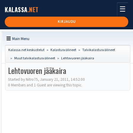
☰
KALASSA
.NET
KIRJAUDU
Main Menu
Kalassa.net keskustelut
Kalastusvälineet
Talvikalastusvälineet
►
►
Muut talvikalastusvälineet
Lehtovuoren jääkaira
►
►
Lehtovuoren jääkaira
Started by Nitro75, January 21, 2011, 14:52:00
0 Members and 1 Guest are viewing this topic.