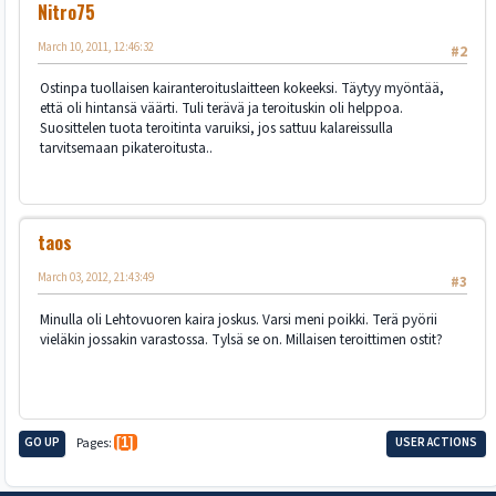
Nitro75
March 10, 2011, 12:46:32
#2
Ostinpa tuollaisen kairanteroituslaitteen kokeeksi. Täytyy myöntää,
että oli hintansä väärti. Tuli terävä ja teroituskin oli helppoa.
Suosittelen tuota teroitinta varuiksi, jos sattuu kalareissulla
tarvitsemaan pikateroitusta..
taos
March 03, 2012, 21:43:49
#3
Minulla oli Lehtovuoren kaira joskus. Varsi meni poikki. Terä pyörii
vieläkin jossakin varastossa. Tylsä se on. Millaisen teroittimen ostit?
GO UP
Pages
1
USER ACTIONS