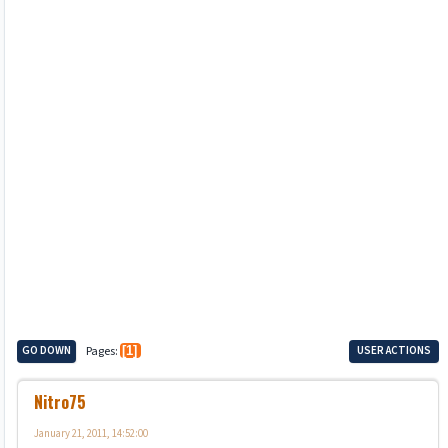
GO DOWN
Pages
1
USER ACTIONS
Nitro75
January 21, 2011, 14:52:00