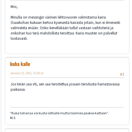
Moi,
Minulla on messingin värinen lehtovuoren valmistama kaira.
Osaakohan kukaan kertoa kyseisestä kairasta jotain, kun ei ilmeisesti
valmisteta enään. Onko kenelläkään tullut vastaan vaihtoteriä ja
onkohan tuo terä mahdollista teroittaa. Kaira muuten on palvellut
loistavasti.
kuha kalle
January 21, 2011, 15:26:11
#1
Jos terän saa irti, sen saa teroitettua jossain teroitusta harrastavassa
paikassa.
"Kuka tahansa voi kusta lattialle mutta tosimies paskoo kattoon".
M.S