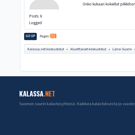
Onko kukaan kokeillut pilkkihom
Posts: 6
Logged
GO UP
Pages
1
Kalassa.net keskustelut
Alueittaiset keskustelut
Länsi-Suomi
►
►
KALASSA
.NET
Suomen suurin kalastusyhteisö. Kaikkea kalastuksesta jo vuode