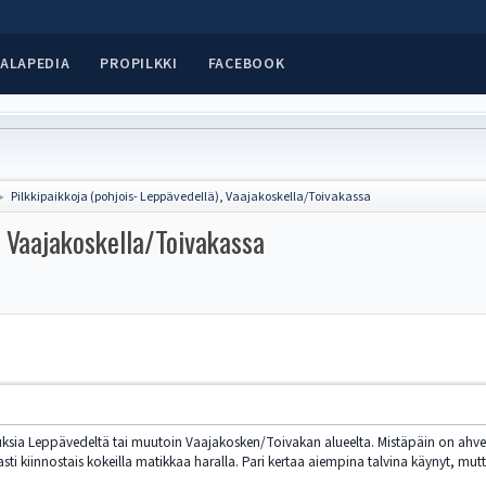
ALAPEDIA
PROPILKKI
FACEBOOK
Pilkkipaikkoja (pohjois- Leppävedellä), Vaajakoskella/Toivakassa
►
, Vaajakoskella/Toivakassa
ksia Leppävedeltä tai muutoin Vaajakosken/Toivakan alueelta. Mistäpäin on ahve
asti kiinnostais kokeilla matikkaa haralla. Pari kertaa aiempina talvina käynyt, mu