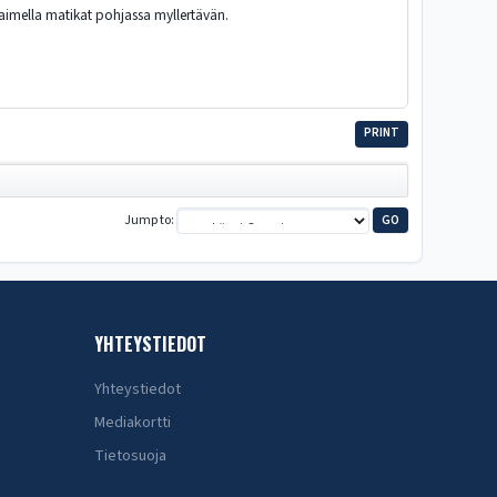
taimella matikat pohjassa myllertävän.
PRINT
Jump to
YHTEYSTIEDOT
Yhteystiedot
Mediakortti
Tietosuoja