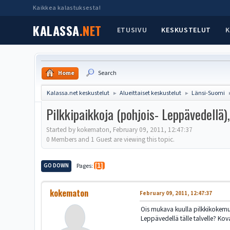
Kaikkea kalastuksesta!
KALASSA
.NET
ETUSIVU
KESKUSTELUT
K
Home
Search
Kalassa.net keskustelut
Alueittaiset keskustelut
Länsi-Suomi
►
►
Pilkkipaikkoja (pohjois- Leppävedellä)
Started by kokematon, February 09, 2011, 12:47:37
0 Members and 1 Guest are viewing this topic.
GO DOWN
Pages
1
kokematon
February 09, 2011, 12:47:37
Ois mukava kuulla pilkkikokemu
Leppävedellä tälle talvelle? Kov