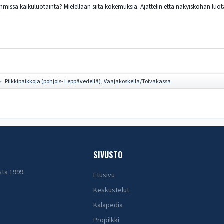
missa kaikuluotainta? Mielellään siitä kokemuksia. Ajattelin että näkyisköhän luo
Pilkkipaikkoja (pohjois- Leppävedellä), Vaajakoskella/Toivakassa
►
SIVUSTO
sta 1999.
Etusivu
Keskustelut
Kalapedia
Propilkki