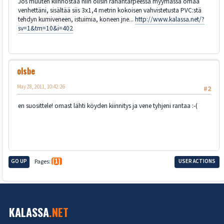
Jos muuten kiinnostaa niin olisin rahantarpeessa myymässä omaa
venhettäni, sisältää siis 3x1,4 metrin kokoisen vahvistetusta PVC:stä
tehdyn kumiveneen, istuimia, koneen jne...
http://www.kalassa.net/?
sv=1&tm=10&i=402
olsbe
May 28, 2011, 10:42:26
#2
en suosittele! omast lähti köyden kiinnitys ja vene tyhjeni rantaa :-(
GO UP
Pages
1
USER ACTIONS
KALASSA
.NET