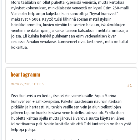
Moro täälläkin on ollut puhetta kyseisistä veneistä, mutta kertokaa
nykyiset kokemukset, minkälaisesta veneestä on kyse? Esim 250-malli.
Vene olisi helpompi kuljettaa kuin kanootti ja "hyvät kumiveet"
maksavat > 500e. Käyttö tulisi lähinnä sorsan metsästyksiin
heinikkolammilta, kuvien vientiin tai sorsien hakuun, iskukoukkujen
vientiin mehtälampiin, ja kaikenlaiseen kalstuksiin mehtälammissa ja
joissa. Eli kuinka herkkä puhkeamaan esim vedenalaisen kiven
osuessa. Ainakin venäläiset kumiveneet ovat kestäneet, mitä on tullut
kokeiltua.
heartagramm
March 25, 2011, 11:33:15
#1
Fish Hunterista en tiedä, itse ostelin viime kesälle Aqua Marina
kumiveneen + sähkövispilän. Paketin saadessani nauroin itsekseni
pitkään ja hartaasti. Kuitenkin vesille sen vein ja alun pelkotilojen
jälkeen tajusin kuinka kestävä vene todellisuudessa oli. Ei sillä ihan
huoletta kehtaa ajella mutta järkevää varovaisuutta käyttäen lähes
idioottivarma peli. Voisin kuvitella siis että FishHunteritkin on ihan yhtä
kelpoja pelejä.