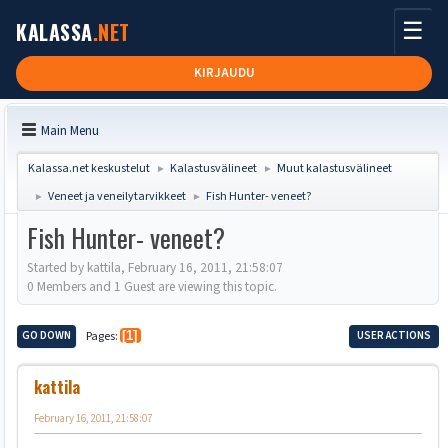
☰
KALASSA
.NET
KIRJAUDU
Main Menu
Kalassa.net keskustelut
Kalastusvälineet
Muut kalastusvälineet
►
►
Veneet ja veneilytarvikkeet
Fish Hunter- veneet?
►
►
Fish Hunter- veneet?
Started by kattila, February 16, 2011, 21:58:07
0 Members and 1 Guest are viewing this topic.
GO DOWN
Pages
1
USER ACTIONS
kattila
February 16, 2011, 21:58:07