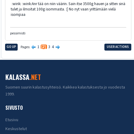
:wink: :wink:Anr tää on niin väärin. Sain itse 3500g hauen ja sitten sinä
tulet ja ilmoitat 100g isommasta. :[ No nyt vaan yrittämään vielä
isompaa
pessimisti
1
3
4
GO UP
Pages
2
USER ACTIONS
KALASSA
.NET
Suomen suurin kalastusyhteisö. Kaikkea kalastuksesta jo vuodesta
1999.
SIVUSTO
Etusivu
Keskustelut