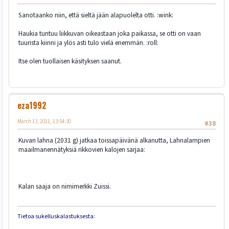
Sanotaanko niin, että sieltä jään alapuolelta otti. :wink:
Haukia tuntuu liikkuvan oikeastaan joka paikassa, se otti on vaan
tuurista kiinni ja ylös asti tulo vielä enemmän. :roll:
Itse olen tuollaisen käsityksen saanut.
eza1992
March 13, 2011, 13:54:30
#38
Kuvan lahna (2031 g) jatkaa toissapäivänä alkanutta, Lahnalampien
maailmanennätyksiä rikkovien kalojen sarjaa:
Kalan saaja on nimimerkki Zuissi.
Tietoa sukelluskalastuksesta: