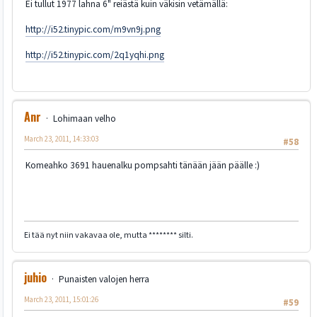
Ei tullut 1977 lahna 6" reiästä kuin väkisin vetämällä:
http://i52.tinypic.com/m9vn9j.png
http://i52.tinypic.com/2q1yqhi.png
Anr
Lohimaan velho
March 23, 2011, 14:33:03
#58
Komeahko 3691 hauenalku pompsahti tänään jään päälle :)
Ei tää nyt niin vakavaa ole, mutta ******** silti.
juhio
Punaisten valojen herra
March 23, 2011, 15:01:26
#59