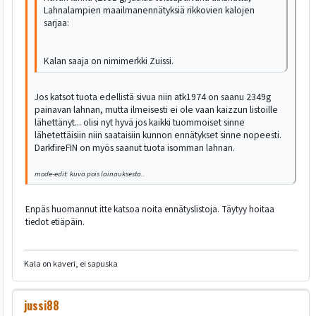
Lahnalampien maailmanennätyksiä rikkovien kalojen
sarjaa:
Kalan saaja on nimimerkki Zuissi.
Jos katsot tuota edellistä sivua niin atk1974 on saanu 2349g
painavan lahnan, mutta ilmeisesti ei ole vaan kaizzun listoille
lähettänyt... olisi nyt hyvä jos kaikki tuommoiset sinne
lähetettäisiin niin saataisiin kunnon ennätykset sinne nopeesti.
DarkfireFIN on myös saanut tuota isomman lahnan.
mode-edit: kuva pois lainauksesta..
Enpäs huomannut itte katsoa noita ennätyslistoja. Täytyy hoitaa
tiedot etiäpäin.
Kala on kaveri, ei sapuska
jussi88