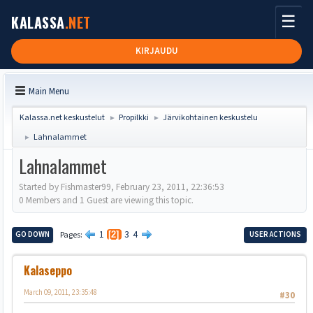
☰
KALASSA
.NET
KIRJAUDU
Main Menu
Kalassa.net keskustelut
Propilkki
Järvikohtainen keskustelu
►
►
Lahnalammet
►
Lahnalammet
Started by Fishmaster99, February 23, 2011, 22:36:53
0 Members and 1 Guest are viewing this topic.
1
3
4
GO DOWN
Pages
2
USER ACTIONS
Kalaseppo
March 09, 2011, 23:35:48
#30