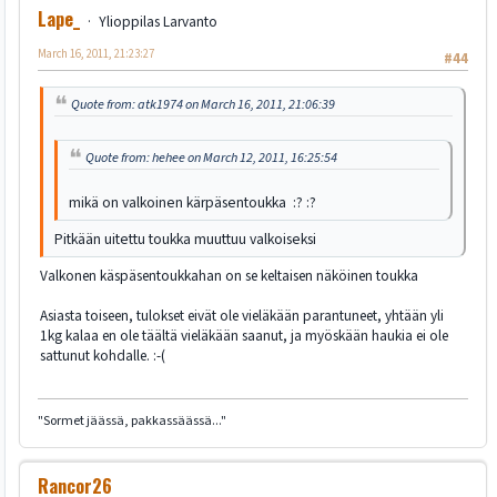
Lape_
Ylioppilas Larvanto
March 16, 2011, 21:23:27
#44
Quote from: atk1974 on March 16, 2011, 21:06:39
Quote from: hehee on March 12, 2011, 16:25:54
mikä on valkoinen kärpäsentoukka :? :?
Pitkään uitettu toukka muuttuu valkoiseksi
Valkonen käspäsentoukkahan on se keltaisen näköinen toukka
Asiasta toiseen, tulokset eivät ole vieläkään parantuneet, yhtään yli
1kg kalaa en ole täältä vieläkään saanut, ja myöskään haukia ei ole
sattunut kohdalle. :-(
"Sormet jäässä, pakkassäässä..."
Rancor26