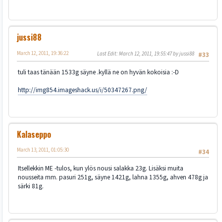
jussi88
March 12, 2011, 19:36:22
Last Edit
: March 12, 2011, 19:55:47 by jussi88
#33
tuli taas tänään 1533g säyne .kyllä ne on hyvän kokoisia :-D
http://img854.imageshack.us/i/50347267.png/
Kalaseppo
March 13, 2011, 01:05:30
#34
Itsellekkin ME -tulos, kun ylös nousi salakka 23g. Lisäksi muita
nousseita mm. pasuri 251g, säyne 1421g, lahna 1355g, ahven 478g ja
särki 81g.