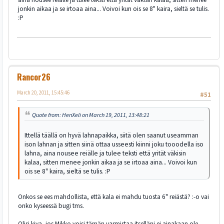
jonkin aikaa ja se irtoaa aina... Voivoi kun ois se 8" kaira, sieltä se tulis.
:P
Rancor26
March 20, 2011, 15:45:46
#51
Quote from: HenXeli on March 19, 2011, 13:48:21
Ittellä täällä on hyvä lahnapaikka, siitä olen saanut useamman
ison lahnan ja sitten siinä ottaa usseesti kiinni joku tooodella iso
lahna, aina nousee reiälle ja tulee teksti että yrität väkisin
kalaa, sitten menee jonkin aikaa ja se irtoaa aina... Voivoi kun
ois se 8" kaira, sieltä se tulis. :P
Onkos se ees mahdollista, että kala ei mahdu tuosta 6" reiästä? :-o vai
onko kyseessä bugi tms.
Olisi kiva, jos Mikko voisi tämän varmistaa itselläni ei ainakaan ole