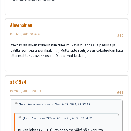
mode-edit: kuva pois lainauksesta..
Ahvenainen
March 16, 2011, 08:46:24
#40
Itse tuossa äsken kokeilin niin tulee mukavasti lahnaa ja pasuria ja
välillä isompia ahvenikiakin :-) Mutta sitten tuli jo sen kokoluokan kala
ettei mahtunut avannosta :-D Ja siimat katki :-(
atk1974
March 16, 2011, 19:46:09
#41
Quote from: Rancor26 on March 13, 2011, 14:39:13
Quote from: eza1992 on March 13, 2011, 13:54:30
Kuvan lahna (2031 g) jatkaa toissapäivänä alkanutta,