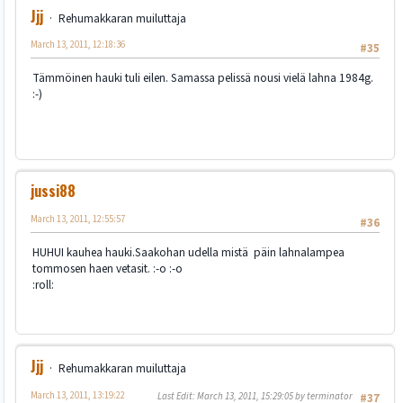
Jjj
Rehumakkaran muiluttaja
March 13, 2011, 12:18:36
#35
Tämmöinen hauki tuli eilen. Samassa pelissä nousi vielä lahna 1984g.
:-)
jussi88
March 13, 2011, 12:55:57
#36
HUHUI kauhea hauki.Saakohan udella mistä päin lahnalampea
tommosen haen vetasit. :-o :-o
:roll:
Jjj
Rehumakkaran muiluttaja
March 13, 2011, 13:19:22
Last Edit
: March 13, 2011, 15:29:05 by terminator
#37