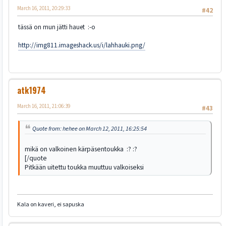
March 16, 2011, 20:29:33
#42
tässä on mun jätti hauet :-o
http://img811.imageshack.us/i/lahhauki.png/
atk1974
March 16, 2011, 21:06:39
#43
Quote from: hehee on March 12, 2011, 16:25:54
mikä on valkoinen kärpäsentoukka :? :?
[/quote
Pitkään uitettu toukka muuttuu valkoiseksi
Kala on kaveri, ei sapuska