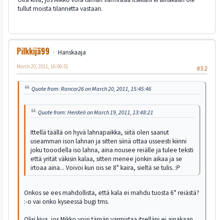
tullut moista tilannetta vastaan.
Pilkkijä99
Hanskaaja
March 20, 2011, 16:06:51
#52
Quote from: Rancor26 on March 20, 2011, 15:45:46
Quote from: HenXeli on March 19, 2011, 13:48:21
Ittellä täällä on hyvä lahnapaikka, siitä olen saanut
useamman ison lahnan ja sitten siinä ottaa usseesti kiinni
joku tooodella iso lahna, aina nousee reiälle ja tulee teksti
että yrität väkisin kalaa, sitten menee jonkin aikaa ja se
irtoaa aina... Voivoi kun ois se 8" kaira, sieltä se tulis. :P
Onkos se ees mahdollista, että kala ei mahdu tuosta 6" reiästä?
:-o vai onko kyseessä bugi tms.
Olisi kiva, jos Mikko voisi tämän varmistaa itselläni ei ainakaan