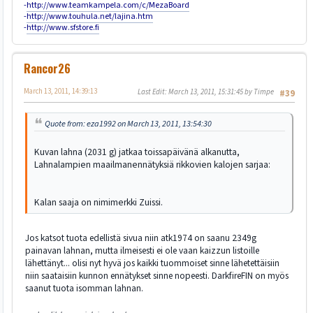
-
http://www.teamkampela.com/c/MezaBoard
-
http://www.touhula.net/lajina.htm
-
http://www.sfstore.fi
Rancor26
March 13, 2011, 14:39:13
Last Edit
: March 13, 2011, 15:31:45 by Timpe
#39
Quote from: eza1992 on March 13, 2011, 13:54:30
Kuvan lahna (2031 g) jatkaa toissapäivänä alkanutta,
Lahnalampien maailmanennätyksiä rikkovien kalojen sarjaa:
Kalan saaja on nimimerkki Zuissi.
Jos katsot tuota edellistä sivua niin atk1974 on saanu 2349g
painavan lahnan, mutta ilmeisesti ei ole vaan kaizzun listoille
lähettänyt... olisi nyt hyvä jos kaikki tuommoiset sinne lähetettäisiin
niin saataisiin kunnon ennätykset sinne nopeesti. DarkfireFIN on myös
saanut tuota isomman lahnan.