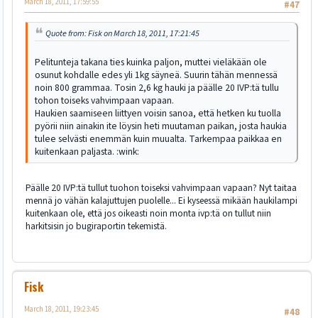
March 18, 2011, 17:59:55
#47
Quote from: Fisk on March 18, 2011, 17:21:45
Pelitunteja takana ties kuinka paljon, muttei vieläkään ole
osunut kohdalle edes yli 1kg säyneä. Suurin tähän mennessä
noin 800 grammaa. Tosin 2,6 kg hauki ja päälle 20 IVP:tä tullu
tohon toiseks vahvimpaan vapaan.
Haukien saamiseen liittyen voisin sanoa, että hetken ku tuolla
pyörii niin ainakin ite löysin heti muutaman paikan, josta haukia
tulee selvästi enemmän kuin muualta. Tarkempaa paikkaa en
kuitenkaan paljasta. :wink:
Päälle 20 IVP:tä tullut tuohon toiseksi vahvimpaan vapaan? Nyt taitaa
mennä jo vähän kalajuttujen puolelle... Ei kyseessä mikään haukilampi
kuitenkaan ole, että jos oikeasti noin monta ivp:tä on tullut niin
harkitsisin jo bugiraportin tekemistä.
Fisk
March 18, 2011, 19:23:45
#48