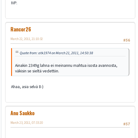
IVP.
Rancor26
March 22, 2011, 21:10:32
#56
Quote from: atk1974 on March 21, 2011, 14:50:38
Ainakin 2349g lahna ei meinannu mahtua isosta avannosta,
väkisin se sieltä vedettiin.
Ahaa, asia selvä 8-)
Anu Saukko
March 23, 2011, 07:33:20
#57