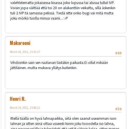
valehtelematta jokaisessa kisassa joko lopussa tai alussa tullut IVP.
Voisin jopa väittää että toi 20 on alakanttiin veikattu, sillä äskenkin
tuli 2 IVP:tä samassa pelissä. Tiedä sitte onko bugi vai mitä mutta
joku mörkö tuolla minua vaanii... :-P
Makarooni
March 18, 2011, 23:32:27
#49
Vihdoinkin sain sen ruutanan tästäkin paikasta.Ei ollut mikään
jättiläinen..mutta mukava yllätys kuitenkin.
Henri R.
March 19, 2011, 13:48:21
#50
Ittellä täällä on hyvä lahnapaikka, siitä olen saanut useamman ison
lahnan ja sitten siinä ottaa usseesti kiinni joku tooodella iso lahna,
aina nousee reiälle ja tulee teksti että yrität väkisin kalaa, sitten menee