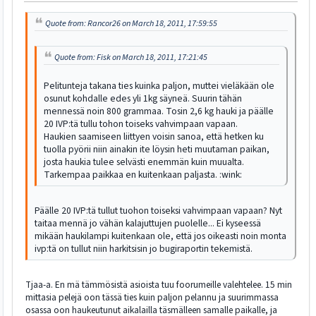
Quote from: Rancor26 on March 18, 2011, 17:59:55
Quote from: Fisk on March 18, 2011, 17:21:45
Pelitunteja takana ties kuinka paljon, muttei vieläkään ole
osunut kohdalle edes yli 1kg säyneä. Suurin tähän
mennessä noin 800 grammaa. Tosin 2,6 kg hauki ja päälle
20 IVP:tä tullu tohon toiseks vahvimpaan vapaan.
Haukien saamiseen liittyen voisin sanoa, että hetken ku
tuolla pyörii niin ainakin ite löysin heti muutaman paikan,
josta haukia tulee selvästi enemmän kuin muualta.
Tarkempaa paikkaa en kuitenkaan paljasta. :wink:
Päälle 20 IVP:tä tullut tuohon toiseksi vahvimpaan vapaan? Nyt
taitaa mennä jo vähän kalajuttujen puolelle... Ei kyseessä
mikään haukilampi kuitenkaan ole, että jos oikeasti noin monta
ivp:tä on tullut niin harkitsisin jo bugiraportin tekemistä.
Tjaa-a. En mä tämmösistä asioista tuu foorumeille valehtelee. 15 min
mittasia pelejä oon tässä ties kuin paljon pelannu ja suurimmassa
osassa oon haukeutunut aikalailla täsmälleen samalle paikalle, ja