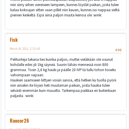
niin siirry siihen viereiseen lampeen, kunnes löydät paikan, josta tulee
kalaa kokoajan sitten vaan pilkit niin kauan, kunnes iso nappaa sieltä
pienien keskeltä. Eipä siinä paljon muuta keinoa ole :wink:
Fisk
March 18, 2011, 17:21:45
#46
Pelitunteja takana ties kuinka paljon, muttei vieläkään ole osunut
kohdalle edes yli 1kg säyneä. Suurin tähän mennessä noin 800
grammaa. Tosin 2,6 kg hauki ja päälle 20 IVP:tä tullu tohon toiseks
vahvimpaan vapaan.
Haukien saamiseen liittyen voisin sanoa, että hetken ku tuolla pyörii
niin ainakin ite löysin heti muutaman paikan, josta haukia tulee
selvästi enemmän kuin muualta. Tarkempaa paikkaa en kuitenkaan
paljasta. :wink:
Rancor26