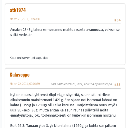
atk1974
March 21, 2011, 14:50:38
#54
Ainakin 2349g lahna ei meinannu mahtua isosta avannosta, väkisin se
sieltä vedettiin.
Kala on kaveri, ei sapuska
Kalaseppo
March 22, 2011, 00:01:39
Last Edit
: March 26, 2011, 12:09:54 by Kalaseppo
#55
Nyt on noussut yhteensä 6kpl +kg:n säyneitä, suurin silti edelleen
aikaisemmin mainitsemani 1421g. Sen sijaan noi isommat lahnat on
kahta (1355g ja 1290g) ollu aika kateissa.. Harjoittelussa nousi myös
uusi SE -seipi 36g, mutta antaa Kaizzun rauhas päivitellä noita
ennätyslistoja, joku todennäköisesti on kuitenkin isomman nostanu.
Edit 26.3: Tänään ylös 3. yli kilon lahna (1260g) ja kohta sen jälkeen