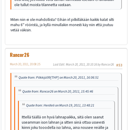
ole tullut moista tilannetta vastaan.
Miten niin ei ole mahdollista? Eihän irl pilkilläkään kaikki kalat silti
mahu 6'' rööristä, ja kyllä minullakin monesti käy niin että joutuu
vetää väkisin.
Rancor26
March 20, 2011, 20:08:25
Last Edit
: March 20, 2011, 20:10:16 by Rancor26
#53
Quote from: Pilkkijä99[THP] on March 20, 2011, 16:06:51
Quote from: Rancor26 on March 20, 2011, 15:45:46
Quote from: HenXeli on March 19, 2011, 13:48:21
Ittellä täällä on hyvä lahnapaikka, siitä olen saanut
useamman ison lahnan ja sitten siinä ottaa usseesti
kiinni joku tooodella iso lahna, aina nousee reiälle ja