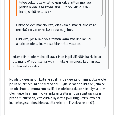
tulee teksti että yrität väkisin kalaa, sitten menee
jonkin aikaa ja se irtoaa aina... Voivoi kun ois se 8"
kaira, sieltä se tulis. :P
Onkos se ees mahdollista, että kala ei mahdu tuosta 6"
reiästä? :-o vai onko kyseessä bugi tms.
Olisi kiva, jos Mikko voisi tämän varmistaa itselläni ei
ainakaan ole tullut moista tilannetta vastaan.
Miten niin ei ole mahdollista? Eihän irl pilkilläkään kaikki kalat
silti mahu 6'' rööristä, ja kyllä minullakin monesti käy niin että
joutuu vetää väkisin.
No älä... kyseessä on kuitenkin peli ja jos kyseistä ominaisuutta ei ole
peliin ohjelmoitu niin se ei tapahdu. Kyllä se mahdollista on, että se
on ohjelmoitu, mutta kun itselläni ei ole kertaakaan niin käynyt ja en
ole muutenkaan nähnyt kenenkään täällä sanovan vastaavasta niin
pistää miettimään, että olisiko kyseessä joku bugi (esim. että peli
luulee tietyissä olosuhteissa, että reikä on 4" vaikka se on 6").