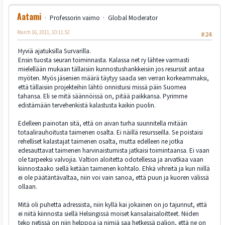
Aatami
Professorin vaimo
Global Moderator
March 16, 2011, 10:11:52
#24
Hyviä ajatuksilla Survarilla.
Ensin tuosta seuran toiminnasta. Kalassa net ry lähtee varmasti
mielellään mukaan tällaisiin kunnostushankkeisiin jos resurssit antaa
myöten. Myös jäsenien määrä täytyy saada sen verran korkeammaksi,
että tällaisiin projekteihin lähtö onnistuisi missä päin Suomea
tahansa. Eli se mitä säännöissä on, pitää paikkansa. Pyrimme
edistämään tervehenkistä kalastusta kaikin puolin.
Edelleen painotan sitä, että on aivan turha suunnitella mitään
totaalirauhoitusta taimenen osalta. Ei näillä resursseilla. Se poistaisi
rehelliset kalastajat taimenen osalta, mutta edelleen ne jotka
edesauttavat taimenen harvinaistumista jatkaisi toimintaansa. Ei vaan
ole tarpeeksi valvojia. Valtion aloitetta odotellessa ja arvatkaa vaan
kiinnostaako siellä ketään taimenen kohtalo. Ehkä vihreitä ja kun niillä
ei ole päätäntävaltaa, niin voi vain sanoa, että puun ja kuoren välissä
ollaan.
Mitä oli puhetta adressista, niin kyllä kai jokainen on jo tajunnut, että
ei niitä kiinnosta siellä Helsingissä moiset kansalaisaloitteet. Niiden
teko netissä on niin helppoa ja nimiä saa hetkessä paljon, että ne on