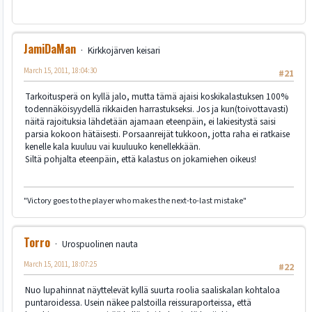
JamiDaMan
Kirkkojärven keisari
March 15, 2011, 18:04:30
#21
Tarkoitusperä on kyllä jalo, mutta tämä ajaisi koskikalastuksen 100%
todennäköisyydellä rikkaiden harrastukseksi. Jos ja kun(toivottavasti)
näitä rajoituksia lähdetään ajamaan eteenpäin, ei lakiesitystä saisi
parsia kokoon hätäisesti. Porsaanreijät tukkoon, jotta raha ei ratkaise
kenelle kala kuuluu vai kuuluuko kenellekkään.
Siltä pohjalta eteenpäin, että kalastus on jokamiehen oikeus!
"Victory goes to the player who makes the next-to-last mistake"
Torro
Urospuolinen nauta
March 15, 2011, 18:07:25
#22
Nuo lupahinnat näyttelevät kyllä suurta roolia saaliskalan kohtaloa
puntaroidessa. Usein näkee palstoilla reissuraporteissa, että