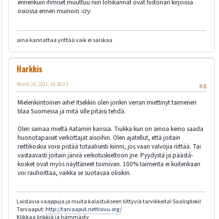
ennenkuin ihmiset muuttuu niin lohikannat ovat historian kirjoissa
osiossa ennen muinoin :cry:
aina kannattaa yrittää vaik ei saiskaa
Harkkis
March 14, 2011, 16:36:23
#8
Mielenkiintoinen aihe! Itsekkin olen jonkin verran miettinyt taimenen
tilaa Suomessa ja mitä sille pitäisi tehdä.
Olen samaa mieltä Aatamin kanssa. Tiukka kuri on ainoa keino saada
huonotapaiset verkottajat aisoihin. Olen ajatellut, että joitain
reittikoskia voisi pistää totaalisesti kiinni, jos vaan valvojia riittää. Tai
vastaavasti joitain järviä verkotuskieltoon jne. Pyydystä ja päästä-
kosket ovat myös näyttäneet toimivan. 100% taimenta ei kuitenkaan
voi rauhoittaa, vaikka se suotavaa olisikin.
Loistavia vaappuja ja muita kalastukseen liittyviä tarvikkeita! Saalisploki!
Tarvaaput:
http://tarvaaput.nettisivu.org/
Klikkaa linkkiä ja hämmästy