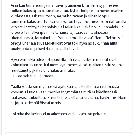
Aina kun tämä suuri ja mahtava "punainen kirja" ilmestyy, menee
joiltain kalastajilta pasmat sekaisin. Nyt ne kotijoen taimenet ovatkin
kuolemassa sukupuuttoon, ne rauhoitetaan ja siihen loppuu
taimenen kalastus.. Tuossa kirjassa on täysin suomeen sopimattomilla
kriteereillä tehtyjä uhanalaisuus luokituksia. Sekä noilla uhanalaisuus
kriteereillä melkeinpä mikä tahansa laji saadaan luokiteltua
uhanalaiseksi, tai vähintään "silmälläpidettäväksi". Nämä "teknisesti"
tehdyt uhanalaisuus luokitukset ovat toki hyvä asia, kunhan niitä
analysoidaan ja käytetään oikealla tavalla.
Hyvä esimerkki tulee riistapuolelta, eli ilves. Ilveksien määrät ovat
kolminkertaistuneet kuluneen kymmenen vuoden aikana. Silti se onkin
muuttunut pykälää uhanalaisemmaksi.
Laittaa vähän miettimään..
Täällä yllättävän myönteisiä ajatuksia kalastajilta tätä rauhoitusta
koskien. Ei taida vaan monikaan ymmärtää mitä se käytännössä
luultavasti tarkoittaa.. Ensin taimen, sitten siika, kuha, hauki jne.. Noin
se jopa todennäköisesti menisi
Jotenka itse keskustelun aiheeseen vastaukseni on jyrkkä ei.