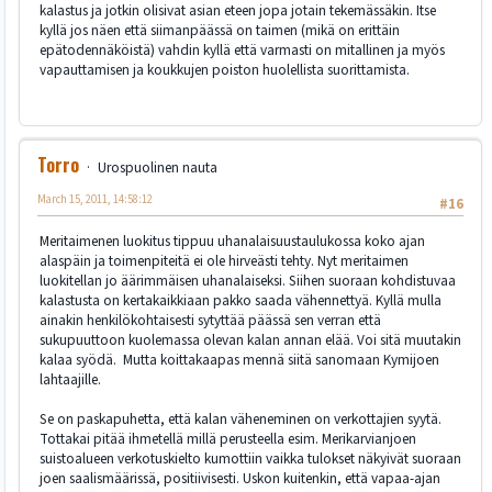
kalastus ja jotkin olisivat asian eteen jopa jotain tekemässäkin. Itse
kyllä jos näen että siimanpäässä on taimen (mikä on erittäin
epätodennäköistä) vahdin kyllä että varmasti on mitallinen ja myös
vapauttamisen ja koukkujen poiston huolellista suorittamista.
Torro
Urospuolinen nauta
March 15, 2011, 14:58:12
#16
Meritaimenen luokitus tippuu uhanalaisuustaulukossa koko ajan
alaspäin ja toimenpiteitä ei ole hirveästi tehty. Nyt meritaimen
luokitellan jo äärimmäisen uhanalaiseksi. Siihen suoraan kohdistuvaa
kalastusta on kertakaikkiaan pakko saada vähennettyä. Kyllä mulla
ainakin henkilökohtaisesti sytyttää päässä sen verran että
sukupuuttoon kuolemassa olevan kalan annan elää. Voi sitä muutakin
kalaa syödä. Mutta koittakaapas mennä siitä sanomaan Kymijoen
lahtaajille.
Se on paskapuhetta, että kalan väheneminen on verkottajien syytä.
Tottakai pitää ihmetellä millä perusteella esim. Merikarvianjoen
suistoalueen verkotuskielto kumottiin vaikka tulokset näkyivät suoraan
joen saalismäärissä, positiivisesti. Uskon kuitenkin, että vapaa-ajan