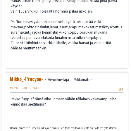
Rahastushan toimii jo nyt.,Fiskars? Kelläpä taalat riittää joka päivä
käydä?
Vain 100e/vrk :-D. Toisaalta homma pelaa uskoisin.
Ps. Tuo hirvestyskin on aikamoista työtä josta pitää vielä
maksaa,polttoainekulut,luvat,aseet,ampumakokeet,metsästyskortti,s
euramaksut,ja joka hemmetin viikonloppu porukan mukana
teurastaa painavia elukoita hinaten niitä pitkin korpikyliä.
Tulee sitä kilohintaa sillekkin lihalle, vaikka harvat ja valitut siitä
pääsee nauttimaankin.
Mikko_-Procyon-
Veronkiertäjä
Mikkonator
March 13, 2011, 23:44:27
#4
Pakko "uppia" tämä aihe. Ihmeen vähän tällainen vakavampi aihe
kiinnostaa .nettiläisiä?
Henri Poincare: "Tiede on faktoja; aivan kuten talot tehdään kivistä on tiede tehty faktoista;