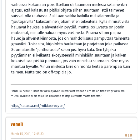
vaiheessa kokonaan pois. Itselläni oli taannoin mielessä sellainenkin
ajatus, että kalastusta pitäisi ohjata siihen suuntaan, että taimenet
saisivat olla rauhassa. Sallitaan vaikka kaikilla metsälammilla ja
"joutojärvillä" kalastaminen jokamiehen oikeutena. Kyllä ihmiset vielä
haluavat haukea ja ahventakin pyytää, mutta jos luvasta on jotain
maksanut, niin sille haluaa myös vastinetta. Ei siinä silloin paljoa
hauet ja ahvenet kiinnosta, jos on mahdollisuus pamputtaa taimenta
graaviksi. Toisaalta, kirjolohta haukutaan ja parjataan joka paikassa.
Suomalaiselle "junttiurpolle" se on just hyvä kala. Sen tyhjäksi
pyytäminen ei keikauta ekosysteemiä mihinkään suuntaan ja kaiken
kokoiset saa pistää pannuun, jos vain onnistuu saamaan. Kirre myös
maistuu hyvälle. Minun mielestä kirre on monta kertaa parempaa kuin
taimen. Mutta tuo on off-topicia jo.
Henri Poincare: "Tiede on faktoja; aivan kuten talot tehdään kivistä on tiede tehty faktoista;
mutta kivikasa ei ole talo eikä kokoelma faktoja ole välttämättä tiedettä."
http://kalassa.net/mikkoprocyon/
veneli
March 15, 2011, 17:46:30
#18