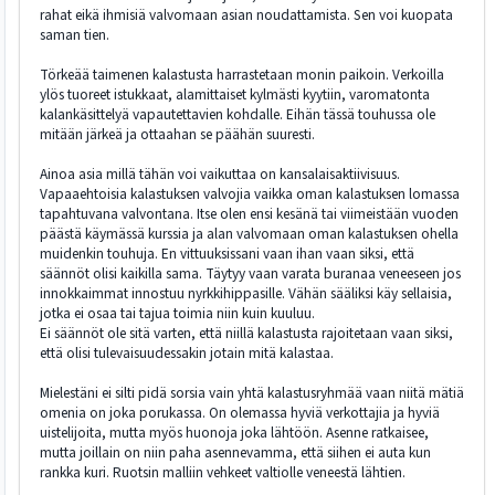
rahat eikä ihmisiä valvomaan asian noudattamista. Sen voi kuopata
saman tien.
Törkeää taimenen kalastusta harrastetaan monin paikoin. Verkoilla
ylös tuoreet istukkaat, alamittaiset kylmästi kyytiin, varomatonta
kalankäsittelyä vapautettavien kohdalle. Eihän tässä touhussa ole
mitään järkeä ja ottaahan se päähän suuresti.
Ainoa asia millä tähän voi vaikuttaa on kansalaisaktiivisuus.
Vapaaehtoisia kalastuksen valvojia vaikka oman kalastuksen lomassa
tapahtuvana valvontana. Itse olen ensi kesänä tai viimeistään vuoden
päästä käymässä kurssia ja alan valvomaan oman kalastuksen ohella
muidenkin touhuja. En vittuuksissani vaan ihan vaan siksi, että
säännöt olisi kaikilla sama. Täytyy vaan varata buranaa veneeseen jos
innokkaimmat innostuu nyrkkihippasille. Vähän sääliksi käy sellaisia,
jotka ei osaa tai tajua toimia niin kuin kuuluu.
Ei säännöt ole sitä varten, että niillä kalastusta rajoitetaan vaan siksi,
että olisi tulevaisuudessakin jotain mitä kalastaa.
Mielestäni ei silti pidä sorsia vain yhtä kalastusryhmää vaan niitä mätiä
omenia on joka porukassa. On olemassa hyviä verkottajia ja hyviä
uistelijoita, mutta myös huonoja joka lähtöön. Asenne ratkaisee,
mutta joillain on niin paha asennevamma, että siihen ei auta kun
rankka kuri. Ruotsin malliin vehkeet valtiolle veneestä lähtien.