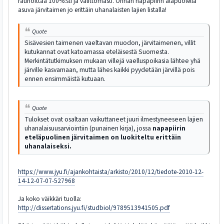
rauhoittaa 100%:sti ja välittömästi. Onhan napapiirin alapuolella
asuva järvitaimen jo erittäin uhanalaisten lajien listalla!
Quote
Sisävesien taimenen vaeltavan muodon, järvitaimenen, villit
kutukannat ovat katoamassa eteläisestä Suomesta.
Merkintätutkimuksen mukaan villejä vaelluspoikasia lähtee yhä
järville kasvamaan, mutta lähes kaikki pyydetään järvillä pois
ennen ensimmäistä kutuaan.
Quote
Tulokset ovat osaltaan vaikuttaneet juuri ilmestyneeseen lajien
uhanalaisuusarviointiin (punainen kirja), jossa
napapiirin
eteläpuolinen järvitaimen on luokiteltu erittäin
uhanalaiseksi.
https://www.jyu.fi/ajankohtaista/arkisto/2010/12/tiedote-2010-12-
14-12-07-07-527968
Ja koko väikkäri tuolla:
http://dissertations.jyu.fi/studbiol/9789513941505.pdf