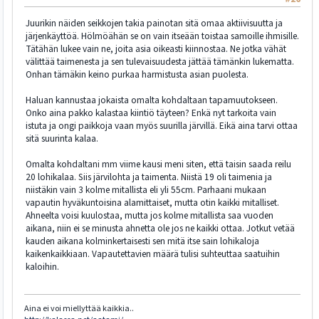
Juurikin näiden seikkojen takia painotan sitä omaa aktiivisuutta ja
järjenkäyttöä. Hölmöähän se on vain itseään toistaa samoille ihmisille.
Tätähän lukee vain ne, joita asia oikeasti kiinnostaa. Ne jotka vähät
välittää taimenesta ja sen tulevaisuudesta jättää tämänkin lukematta.
Onhan tämäkin keino purkaa harmistusta asian puolesta.
Haluan kannustaa jokaista omalta kohdaltaan tapamuutokseen.
Onko aina pakko kalastaa kiintiö täyteen? Enkä nyt tarkoita vain
istuta ja ongi paikkoja vaan myös suurilla järvillä. Eikä aina tarvi ottaa
sitä suurinta kalaa.
Omalta kohdaltani mm viime kausi meni siten, että taisin saada reilu
20 lohikalaa. Siis järvilohta ja taimenta. Niistä 19 oli taimenia ja
niistäkin vain 3 kolme mitallista eli yli 55cm. Parhaani mukaan
vapautin hyväkuntoisina alamittaiset, mutta otin kaikki mitalliset.
Ahneelta voisi kuulostaa, mutta jos kolme mitallista saa vuoden
aikana, niin ei se minusta ahnetta ole jos ne kaikki ottaa. Jotkut vetää
kauden aikana kolminkertaisesti sen mitä itse sain lohikaloja
kaikenkaikkiaan. Vapautettavien määrä tulisi suhteuttaa saatuihin
kaloihin.
Aina ei voi miellyttää kaikkia..