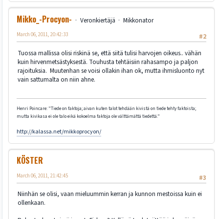
Mikko_-Procyon-
Veronkiertäjä
Mikkonator
March 06, 2011, 20:42:33
#2
Tuossa mallissa olisi riskinä se, että siitä tulisi harvojen oikeus.. vähän
kuin hirvenmetsästyksestä. Touhusta tehtäisiin rahasampo ja paljon
rajoituksia. Muutenhan se voisi ollakin ihan ok, mutta ihmisluonto nyt
vain sattumalta on niin ahne.
Henri Poincare: "Tiede on faktoja; aivan kuten talot tehdään kivistä on tiede tehty faktoista;
mutta kivikasa ei ole talo eikä kokoelma faktoja ole välttämättä tiedettä."
http://kalassa.net/mikkoprocyon/
KÖSTER
March 06, 2011, 21:42:45
#3
Niinhän se olisi, vaan mieluummin kerran ja kunnon mestoissa kuin ei
ollenkaan.