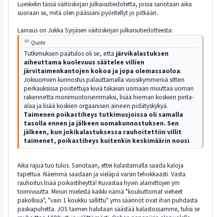
Lueskelin tässä väitöskirjan julkaisutiedotetta, jossa sanotaan aika
suoraan se, mitä olen päässäni pyöritellyt jo pitkään..
Lainaus on Jukka Syrjäsen väitöskirjan julkaisutiedotteesta:
Quote
Tutkimuksen päätulos oli se, että
järvikalastuksen
aiheuttama kuolevuus säätelee villien
järvitaimenkantojen kokoa ja jopa olemassaoloa
.
Jokiuomien kunnostus palauttamalla vuosikymmeniä sitten
perkauksissa poistettuja kiviä takaisin uomaan muuttaa uoman
rakennetta monimuotoisemmaksi, lisää hieman koskien pinta-
alaa ja lisää koskien orgaanisen aineen pidätyskykyä.
Taimenen poikastiheys tutkimusjoissa oli samalla
tasolla ennen ja jälkeen uomakunnostuksen. Sen
jälkeen, kun jokikalastuksessa rauhoitettiin villit
taimenet, poikastiheys kuitenkin keskimäärin nousi
.
Aika rajua tuo tulos. Sanotaan, ettei kalastamalla saada kaloja
tapettua. Näemmä saadaan ja vieläpä varsin tehokkaasti. Vasta
rauhoitus lisää poikastiheyttä! Kuvastaa hyvin alamittojen ym
toimivuutta. Minun mielestä kaikki nämä "koukuttomat vieheet
pakollisia", "vain 1 koukku sallittu" yms säännöt ovat ihan puhdasta
paskapuhetta. JOS taimen halutaan säästää kalastossamme, tulisi se