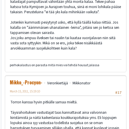
kalastajat pamputtavat vähintään yhtä monta kalaa. Tekee pahaa
katsoa tota Kymijoen ja Aurajoen touhua, siinä ei moni lohikala pääse
takaisin. Perusteluina "ei tää yks kala mihinkään vaikuta".
Jotenkin kummasti pesiytynyt usko, että kyllä täällä kalaa riittää. Jos
kalalla on "äärimmäisen uhanalainen -leima", pitäisi sen jo kertoa sen
tappamisen olevan sairasta.
Jos joku ampuu ilveksen tai naalin tai kaataa vuorijalavan niin siitä
vasta sota syttyykin. Mikä on se ero, joka tekee nisäkkäästä
arvokkaamman suojelukohteen kuin kala?
perhokalastus on parasta mitä mies voi tehdä housut jalassa
Mikko_-Procyon-
Veronkiertäjä
Mikkonator
March 15, 2011, 15:19:10
#17
Torron kanssa hyvin pitkälle samaa mieltä.
Täysrahoituksen vastustajat taas kannattavat aina valvonnan
kiristämistä ja näitä kaikenlaisia koukkurajoituksia yms. Eli loppujen
lopuksi ainoa syy vastustaa todellista suojelua on se oman
harrastuksen turvaaminen silläkin uhalla, että kannat kuolevat jossain