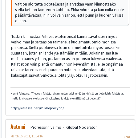
Valtion aloitetta odotellessa ja arvatkaa vaan kiinnostaako
siellä ketään taimenen kohtalo. Ehkä vihreitä ja kun niillä ei ole
päätäntävaltaa, niin voi vain sanoa, että puun ja kuoren välissä
ollaan.
Tuskin kiinnostaa. Vihreät ekoterroristit kannattavat usein myös
vesivoimaa ja se taas on taimenelle kuolemantuomio monissa
paikoissa. Siellä puolueessa tosin on mielipiteitä myös toiseenkin
suuntaan, joten en lähde yleistämään mitään. Jokainen saa itse
miettiä äänestystään, jos tämän asian priorisoi tulevissa vaaleissa.
Kalatiet on vain pientä omantunnon keventämistä, ei se ongelmaa
ratkaise tai edes isosti paranna mitään.. korkeintaan sitä, että
kalastajat saavat verkotella lohta yläjuoksulla jatkossakin.
Henri Poincare: "Tiede on faktoja; aivan kuten talot tehdään kivistä on tiede tehty faktoista;
mutta kivikasa ei ole talo eikä kokoelma faktoja ole välttämättä tiedettä."
http://kalassa.net/mikkoprocyon/
Aatami
Professorin vaimo
Global Moderator
March 16, 2011, 11:04:16
#26