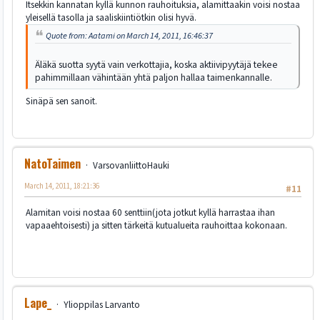
Itsekkin kannatan kyllä kunnon rauhoituksia, alamittaakin voisi nostaa
yleisellä tasolla ja saaliskiintiötkin olisi hyvä.
Quote from: Aatami on March 14, 2011, 16:46:37
Äläkä suotta syytä vain verkottajia, koska aktiivipyytäjä tekee
pahimmillaan vähintään yhtä paljon hallaa taimenkannalle.
Sinäpä sen sanoit.
NatoTaimen
VarsovanliittoHauki
March 14, 2011, 18:21:36
#11
Alamitan voisi nostaa 60 senttiin(jota jotkut kyllä harrastaa ihan
vapaaehtoisesti) ja sitten tärkeitä kutualueita rauhoittaa kokonaan.
Lape_
Ylioppilas Larvanto