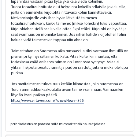
lupahintaa vastaan pitää kyllä yksi kala viedä kotiinkin.
Tuota totaalirauhoitusta olisi helpointa kokeilla sellaisilla jokialueilla,
joilla on esimerkiksi kirjolohta riittävästi kotiin kannettavaksi.
Merikarvianjoelle voisi ihan hyvin lätkäistä taimenen
totaalirauhoituksen, kaikki taimenet (miksei lohetkin) tulisi vapauttaa.
Kirjolohiahan siellä saa luvalla ottaa 3kpl eräksi. Kirjolohi on hyvää ja
saalisvarmuus on moninkertainen. Jos siihen kahden kirjolohen föliin
haluaa vielä taimenenkin tappaa niin ahne on.
Taimentahan on Suomessa aika runsaasti ja siksi varmaan ihmisillä on
pienempi kynnys sellainen kolkata. Pitää kuitenkin muistaa, että
tosiasiassa enää aniharva taimen on luonnossa syntynyt. Asiaa ei
yhtään helpota peratut rännit ja padon raadot, joita ei muka ole lupa
purkaa.
Jos meritaimenen tulevaisuus ketään kiinnostaa, niin huomenna on
Turun ammattikorkeakoululla avoin taimen-seminaari. Varmaankin
löydän itseni paikan päältä.....
http://www.virtavesi.com/?showNews=366
perhokalastus on parasta mitä mies voi tehdä housut jalassa