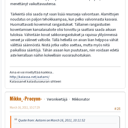
menettänyt vaikuttavuutensa.
Tärkeintä olisi saada nyt vaan lisää resursseja valvontaan. Alamittojen
noudatus on paljon tehokkaampaa, kun pelko valvonnasta kasvaisi.
Huomattavasti kovemmat rangaistukset. Tällainen rangaistusten
koventamisen kansalaisaloite olisi toivottu ja saattaisi saada aikaan
tuloksia. Vähintään kovat sakkorangaistukset ja rajuissa ylilyönneissä
veneet ja välineet valtiolle. Tällä hetkellä on aivan liian helppoa vähät
välittää säännöistä. Niistä jotka valtio asettaa, mutta myös niitä
paikallisia sääntöjä. Tähän asiaan kun puututaan, niin voidaan edetä
aste kerrallaan näihin kokeellisiin vuosirauhoituksiin.
Aina ei voi miellyttää kaikkia..
http://kalassa.net/aatami/
Kalassanet kalastusseuran sihteeri
Mikko_-Procyon-
Veronkiertäjä
Mikkonator
March 16, 2011, 10:27:29
#25
Quote from: Aatami on March 16, 2011, 10:11:52