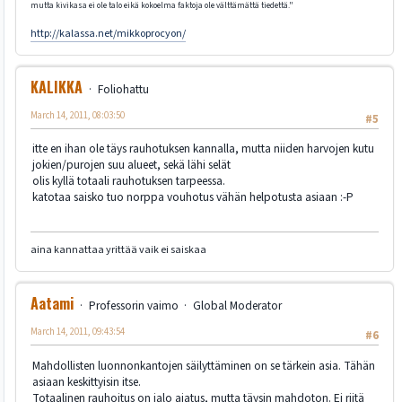
mutta kivikasa ei ole talo eikä kokoelma faktoja ole välttämättä tiedettä."
http://kalassa.net/mikkoprocyon/
KALIKKA
Foliohattu
March 14, 2011, 08:03:50
#5
itte en ihan ole täys rauhotuksen kannalla, mutta niiden harvojen kutu
jokien/purojen suu alueet, sekä lähi selät
olis kyllä totaali rauhotuksen tarpeessa.
katotaa saisko tuo norppa vouhotus vähän helpotusta asiaan :-P
aina kannattaa yrittää vaik ei saiskaa
Aatami
Professorin vaimo
Global Moderator
March 14, 2011, 09:43:54
#6
Mahdollisten luonnonkantojen säilyttäminen on se tärkein asia. Tähän
asiaan keskittyisin itse.
Totaalinen rauhoitus on jalo ajatus, mutta täysin mahdoton. Ei riitä