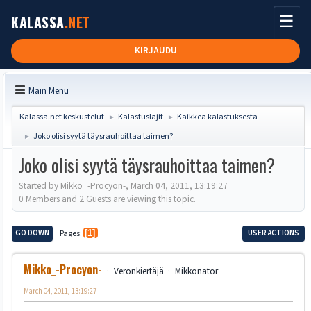
☰
KALASSA
.NET
KIRJAUDU
Main Menu
Kalassa.net keskustelut
Kalastuslajit
Kaikkea kalastuksesta
►
►
Joko olisi syytä täysrauhoittaa taimen?
►
Joko olisi syytä täysrauhoittaa taimen?
Started by Mikko_-Procyon-, March 04, 2011, 13:19:27
0 Members and 2 Guests are viewing this topic.
GO DOWN
Pages
1
USER ACTIONS
Mikko_-Procyon-
Veronkiertäjä
Mikkonator
March 04, 2011, 13:19:27