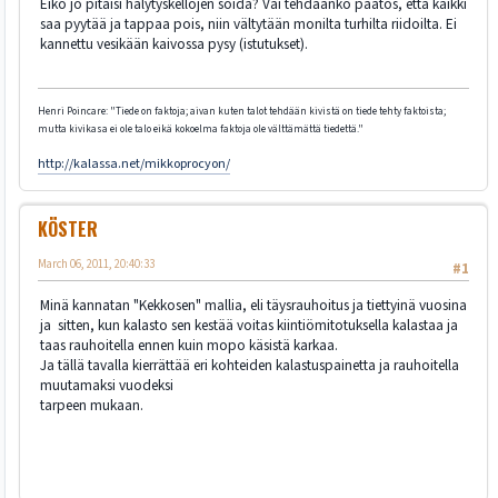
Eikö jo pitäisi hälytyskellojen soida? Vai tehdäänkö päätös, että kaikki
saa pyytää ja tappaa pois, niin vältytään monilta turhilta riidoilta. Ei
kannettu vesikään kaivossa pysy (istutukset).
Henri Poincare: "Tiede on faktoja; aivan kuten talot tehdään kivistä on tiede tehty faktoista;
mutta kivikasa ei ole talo eikä kokoelma faktoja ole välttämättä tiedettä."
http://kalassa.net/mikkoprocyon/
KÖSTER
March 06, 2011, 20:40:33
#1
Minä kannatan "Kekkosen" mallia, eli täysrauhoitus ja tiettyinä vuosina
ja sitten, kun kalasto sen kestää voitas kiintiömitotuksella kalastaa ja
taas rauhoitella ennen kuin mopo käsistä karkaa.
Ja tällä tavalla kierrättää eri kohteiden kalastuspainetta ja rauhoitella
muutamaksi vuodeksi
tarpeen mukaan.