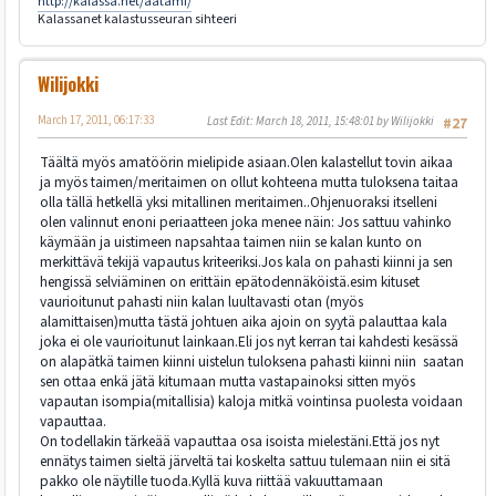
http://kalassa.net/aatami/
Kalassanet kalastusseuran sihteeri
Wilijokki
March 17, 2011, 06:17:33
Last Edit
: March 18, 2011, 15:48:01 by Wilijokki
#27
Täältä myös amatöörin mielipide asiaan.Olen kalastellut tovin aikaa
ja myös taimen/meritaimen on ollut kohteena mutta tuloksena taitaa
olla tällä hetkellä yksi mitallinen meritaimen..Ohjenuoraksi itselleni
olen valinnut enoni periaatteen joka menee näin: Jos sattuu vahinko
käymään ja uistimeen napsahtaa taimen niin se kalan kunto on
merkittävä tekijä vapautus kriteeriksi.Jos kala on pahasti kiinni ja sen
hengissä selviäminen on erittäin epätodennäköistä.esim kituset
vaurioitunut pahasti niin kalan luultavasti otan (myös
alamittaisen)mutta tästä johtuen aika ajoin on syytä palauttaa kala
joka ei ole vaurioitunut lainkaan.Eli jos nyt kerran tai kahdesti kesässä
on alapätkä taimen kiinni uistelun tuloksena pahasti kiinni niin saatan
sen ottaa enkä jätä kitumaan mutta vastapainoksi sitten myös
vapautan isompia(mitallisia) kaloja mitkä vointinsa puolesta voidaan
vapauttaa.
On todellakin tärkeää vapauttaa osa isoista mielestäni.Että jos nyt
ennätys taimen sieltä järveltä tai koskelta sattuu tulemaan niin ei sitä
pakko ole näytille tuoda.Kyllä kuva riittää vakuuttamaan