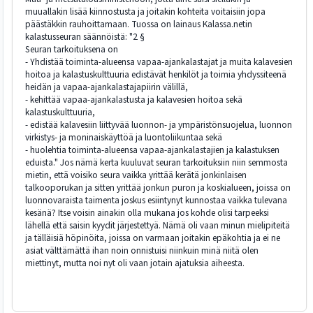
muuallakin lisää kiinnostusta ja joitakin kohteita voitaisiin jopa
päästäkkin rauhoittamaan. Tuossa on lainaus Kalassa.netin
kalastusseuran säännöistä: "2 §
Seuran tarkoituksena on
- Yhdistää toiminta-alueensa vapaa-ajankalastajat ja muita kalavesien
hoitoa ja kalastuskulttuuria edistävät henkilöt ja toimia yhdyssiteenä
heidän ja vapaa-ajankalastajapiirin välillä,
- kehittää vapaa-ajankalastusta ja kalavesien hoitoa sekä
kalastuskulttuuria,
- edistää kalavesiin liittyvää luonnon- ja ympäristönsuojelua, luonnon
virkistys- ja moninaiskäyttöä ja luontoliikuntaa sekä
- huolehtia toiminta-alueensa vapaa-ajankalastajien ja kalastuksen
eduista." Jos nämä kerta kuuluvat seuran tarkoituksiin niin semmosta
mietin, että voisiko seura vaikka yrittää kerätä jonkinlaisen
talkooporukan ja sitten yrittää jonkun puron ja koskialueen, joissa on
luonnovaraista taimenta joskus esiintynyt kunnostaa vaikka tulevana
kesänä? Itse voisin ainakin olla mukana jos kohde olisi tarpeeksi
lähellä että saisin kyydit järjestettyä. Nämä oli vaan minun mielipiteitä
ja tälläisiä höpinöita, joissa on varmaan joitakin epäkohtia ja ei ne
asiat välttämättä ihan noin onnistuisi niinkuin minä niitä olen
miettinyt, mutta noi nyt oli vaan jotain ajatuksia aiheesta.