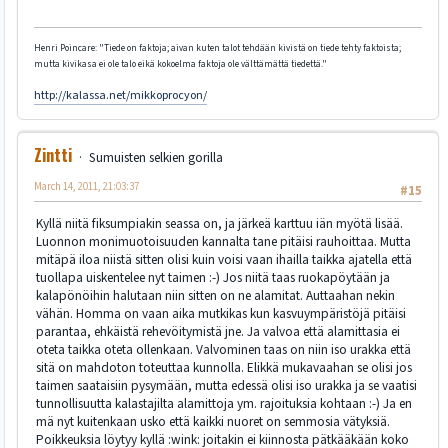
Henri Poincare: "Tiede on faktoja; aivan kuten talot tehdään kivistä on tiede tehty faktoista;
mutta kivikasa ei ole talo eikä kokoelma faktoja ole välttämättä tiedettä."
http://kalassa.net/mikkoprocyon/
Zintti
Sumuisten selkien gorilla
March 14, 2011, 21:03:37
#15
Kyllä niitä fiksumpiakin seassa on, ja järkeä karttuu iän myötä lisää.
Luonnon monimuotoisuuden kannalta tane pitäisi rauhoittaa. Mutta
mitäpä iloa niistä sitten olisi kuin voisi vaan ihailla taikka ajatella että
tuollapa uiskentelee nyt taimen :-) Jos niitä taas ruokapöytään ja
kalapönöihin halutaan niin sitten on ne alamitat. Auttaahan nekin
vähän. Homma on vaan aika mutkikas kun kasvuympäristöjä pitäisi
parantaa, ehkäistä rehevöitymistä jne. Ja valvoa että alamittasia ei
oteta taikka oteta ollenkaan. Valvominen taas on niin iso urakka että
sitä on mahdoton toteuttaa kunnolla. Elikkä mukavaahan se olisi jos
taimen saataisiin pysymään, mutta edessä olisi iso urakka ja se vaatisi
tunnollisuutta kalastajilta alamittoja ym. rajoituksia kohtaan :-) Ja en
mä nyt kuitenkaan usko että kaikki nuoret on semmosia vätyksiä.
Poikkeuksia löytyy kyllä :wink: joitakin ei kiinnosta pätkääkään koko