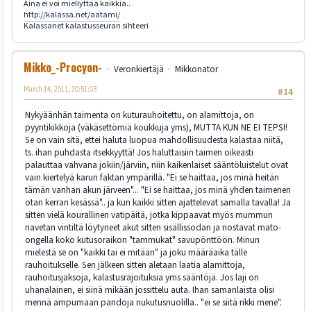
Aina ei voi miellyttää kaikkia..
http://kalassa.net/aatami/
Kalassanet kalastusseuran sihteeri
Mikko_-Procyon-
Veronkiertäjä
Mikkonator
March 14, 2011, 20:51:03
#14
Nykyäänhän taimenta on kuturauhoitettu, on alamittoja, on
pyyntikikkoja (väkäsettömiä koukkuja yms), MUTTA KUN NE EI TEPSI!
Se on vain sitä, ettei haluta luopua mahdollisuudesta kalastaa niitä,
ts. ihan puhdasta itsekkyyttä! Jos haluttaisiin taimen oikeasti
palauttaa vahvana jokiin/järviin, niin kaikenlaiset sääntöluistelut ovat
vain kiertelyä karun faktan ympärillä. "Ei se haittaa, jos minä heitän
tämän vanhan akun järveen"... "Ei se haittaa, jos minä yhden taimenen
otan kerran kesässä".. ja kun kaikki sitten ajattelevat samalla tavalla! Ja
sitten vielä kourallinen vatipäitä, jotka kippaavat myös mummun
navetan vintiltä löytyneet akut sitten sisällissodan ja nostavat mato-
ongella koko kutusoraikon "tammukat" savupönttöön. Minun
mielestä se on "kaikki tai ei mitään" ja joku määräaika tälle
rauhoitukselle. Sen jälkeen sitten aletaan laatia alamittoja,
rauhoitusjaksoja, kalastusrajoituksia yms sääntöjä. Jos laji on
uhanalainen, ei siinä mikään jossittelu auta. Ihan samanlaista olisi
mennä ampumaan pandoja nukutusnuolilla.. "ei se siitä rikki mene".