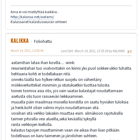
Aina ei voi miellyttää kaikkia..
http://kalassa.net/aatami/
Kalassanet kalastusseuran sihteeri
KALIKKA
Foliohattu
March 14, 2011, 13:04:44
Last Edit
: March 14, 2011, 13:35:34 by KALIKKA
#7
aatamihan lataa ihan kovilla.... :wink:
resurseistahan tuo vvalvontakin on kiinni.yks puol sokkee ukko tuhatta
hehtaaria kohti ei todellakaan riitä.
onneks täällä tuo hylkee retkun suojelu on vähentäny
mökkiverkotteliat minimiin ja istutuksetkin tuottaa tulosta.
toinen toimiva asia olis, jos vain saatas kalastajat noudattamaan
asetusta olis tuon rasvaevän leikkaaminen.
muualla päin maailmaa moisella konstilla on saatu hyviäkin tuloksia
ja henk.koht olisin valmis myös noudattamaan sitä.
voisihan sitä verkko lakiakin muuttaa esim. silmäkoon rajotuksilla
taimen pitosilla vesi alueilla,sekä keväällä/syksyllä
ranta verkkojen kiellolla.
kalastus tapojen muuttaminen vaan vie aikaa ihan liian pitkään.
todellisuus on karu taimenen ja järvilohen suhteen.