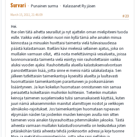
Survari
Punainen surma
Kalassanet Ry jäsen
March 15, 2011, 21:46:09
#23
Hei.
Itse olen tätä aihetta seuraillut ja nyt ajattelin oman mielipiteeni tuoda
esille. Vaikka vielä olenkin nuori niin kyllä tämä aihe ainakin minua
kiinnostaa ja minuakin huvittaisi taimenta vielä tulevaisuudessa
päästä kalastamaan. Itselläni kävi mielessä sellainen ajatus, joka on
muillakin varmaan ollut, että noita merkittävimpiä vesialueita, joissa
luonnonvaraista taimenta vielä esiintyy niin rauhoitettaisiin vaikka
aluksi vuoden ajaksi. Rauhoitetuilla alueilla kalastuksenvalvontaan
panostetttaisiin lisää, jotta sinne ei menisi näitä salakalastajia. Sen
jälkeen tutkittaisiin taimenkantoja kyseisiltä alueilta ja luultavasti
huomattaisiin taimenkantojen parantuneen ja poikasmäärien
lisääntyneen. Ja kun kokeilun huomataan onnistuneen niin samaa
periaatetta kokeiltaisiin muihinkin kohteisiin. Tietenkin muitakin
keinoja taimenen suojelemiseksi tulisi samanaikaisesti käyttää, kuten
juuri nämä aikaisemminkin mainitut alamittojen nostot ja verkkojen
silmäkoko-rajoitukset. Jos taimenkantojen huomataan rupeavan
elpymään näiden tai joidenkin muiden keinojen avulla niin sitten
taimenen voisi ainakin täysrauhoittaa pitemmäksikin jaksoksi. Tästä
aiheesta varmaan muillakin kalastusfoorumeilla on keskustelua joten
pitäisiköhän tästä aiheesta tehdä jonkinsortin adressi ja kirje tuonne
Maa- ja metsätalousministeriöön, jotta aihe saisi sielläkin ja