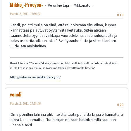
Mikko_-Procyon-
Veronkiertäjä
Mikkonator
March 15, 2011, 17:50:22
#19
Veneli, pointti mulla on siinä, että rauhoitetaan siksi aikaa, kunnes
kannat taas palautuvat pyytämistä kestäviksi. Sitten aletaan
säännöstellä pyyntiä, vaikkapa vuorottelemalla rauhoitusalueita ja
kalastusalueita. Alkuun joku 3-5v täysrauhoitusta ja sitten tilanteen
uudelleen arvioiminen.
Henri Poincare: "Tiede on faktoja; aivan kuten talot tehdään kivistä on tiede tehty faktoista;
mutta kivikasa ei ole talo eikä kokoelma faktoja ole välttämättä tiedettä."
http://kalassa.net/mikkoprocyon/
veneli
March 15, 2011, 17:58:46
#20
Oma pointtini lähinnä olikin se että tuota punaista kirjaa ei kannattaisi
lukea kuin raamattua. Tuon kirjan mukaan haukikin kyllä saadaan
uhanalaiseksi.