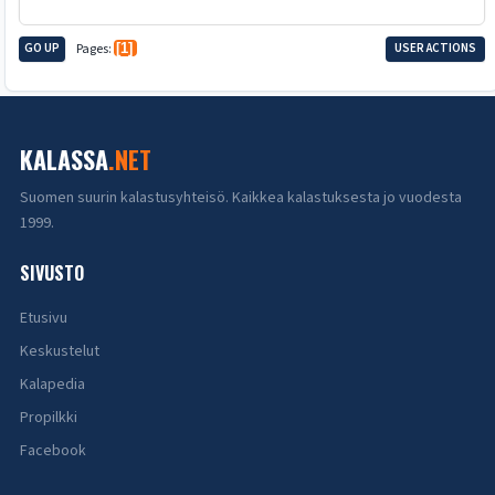
GO UP
Pages
1
USER ACTIONS
KALASSA
.NET
Suomen suurin kalastusyhteisö. Kaikkea kalastuksesta jo vuodesta
1999.
SIVUSTO
Etusivu
Keskustelut
Kalapedia
Propilkki
Facebook