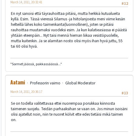
March 14, 2011, 20:32:41
#12
En nyt sanoisi että täyrauhoittaa pitäisi, mutta herkkiä kutualueita
kyllä. Esim. Tässä vieressä Silamus -ja hiitolanjoesta meni viime kesän
helteillä lähes koko taimenkanta(luonnollinen), joten se pitäisi
rauhoittaa muutamaksi vuodeksi esim. Ja kun kalatieasiassa ei päästä
yhtään eteenpäin... Nyt taisi mennä hieman liikaa vesistöpuolelle,
mutta kuitenkin. Ja se alamitan nosto olisi myös ihan hyvä juttu, 55
tai 60 olisi hyvä.
"Sormet jäässä, pakkassäässä..."
Aatami
Professorin vaimo
Global Moderator
March 14, 2011, 20:36:17
#13
Se on todella valitettavaa ettei nuorempaa porukkaa kiinnosta
taimenen suojelu. Teidän parhaaksihan se vaan on. Jos minun isoisäni
olisi ajatellut noin, niin te nuoret kölvit ette edes tietäisi mikä taimen
on.