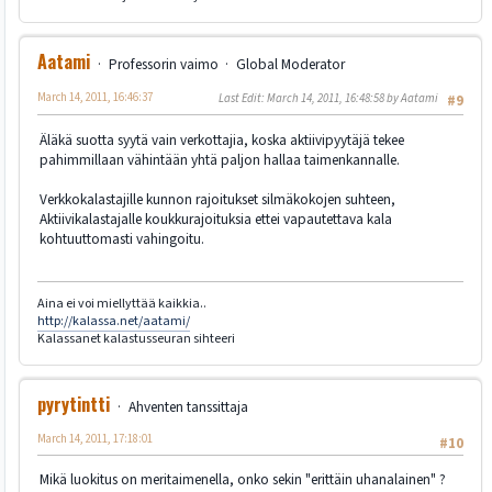
Aatami
Professorin vaimo
Global Moderator
March 14, 2011, 16:46:37
Last Edit
: March 14, 2011, 16:48:58 by Aatami
#9
Äläkä suotta syytä vain verkottajia, koska aktiivipyytäjä tekee
pahimmillaan vähintään yhtä paljon hallaa taimenkannalle.
Verkkokalastajille kunnon rajoitukset silmäkokojen suhteen,
Aktiivikalastajalle koukkurajoituksia ettei vapautettava kala
kohtuuttomasti vahingoitu.
Aina ei voi miellyttää kaikkia..
http://kalassa.net/aatami/
Kalassanet kalastusseuran sihteeri
pyrytintti
Ahventen tanssittaja
March 14, 2011, 17:18:01
#10
Mikä luokitus on meritaimenella, onko sekin "erittäin uhanalainen" ?