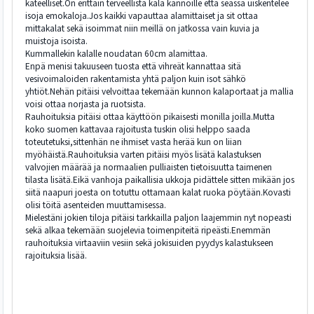
kateelliset.On erittäin terveellistä kala kannoille että seassa uiskentelee
isoja emokaloja.Jos kaikki vapauttaa alamittaiset ja sit ottaa
mittakalat sekä isoimmat niin meillä on jatkossa vain kuvia ja
muistoja isoista.
Kummallekin kalalle noudatan 60cm alamittaa.
Enpä menisi takuuseen tuosta että vihreät kannattaa sitä
vesivoimaloiden rakentamista yhtä paljon kuin isot sähkö
yhtiöt.Nehän pitäisi velvoittaa tekemään kunnon kalaportaat ja mallia
voisi ottaa norjasta ja ruotsista.
Rauhoituksia pitäisi ottaa käyttöön pikaisesti monilla joilla.Mutta
koko suomen kattavaa rajoitusta tuskin olisi helppo saada
toteutetuksi,sittenhän ne ihmiset vasta herää kun on liian
myöhäistä.Rauhoituksia varten pitäisi myös lisätä kalastuksen
valvojien määrää ja normaalien pulliaisten tietoisuutta taimenen
tilasta lisätä.Eikä vanhoja paikallisia ukkoja pidättele sitten mikään jos
siitä naapuri joesta on totuttu ottamaan kalat ruoka pöytään.Kovasti
olisi töitä asenteiden muuttamisessa.
Mielestäni jokien tiloja pitäisi tarkkailla paljon laajemmin nyt nopeasti
sekä alkaa tekemään suojelevia toimenpiteitä ripeästi.Enemmän
rauhoituksia virtaaviin vesiin sekä jokisuiden pyydys kalastukseen
rajoituksia lisää.