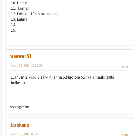
10. Harjus
11. Taimen
12. Lohi (n. 10cm poikanen)
13. Lahna
14.
15.
wewwer51
March 25, 2011, 17:20:03
#19
1,ahven 2,kiiski 3,särki 4,lahna 5,kirjolohi 6,siika 7,hauki (tällä
hetkellä)
fishing rocks!
Jarskimo
March 26, 2011, 09:38:16
#20