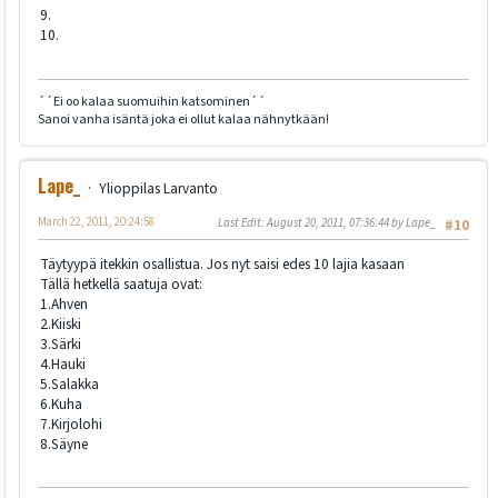
9.
10.
´´Ei oo kalaa suomuihin katsominen´´
Sanoi vanha isäntä joka ei ollut kalaa nähnytkään!
Lape_
Ylioppilas Larvanto
March 22, 2011, 20:24:58
Last Edit
: August 20, 2011, 07:36:44 by Lape_
#10
Täytyypä itekkin osallistua. Jos nyt saisi edes 10 lajia kasaan
Tällä hetkellä saatuja ovat:
1.Ahven
2.Kiiski
3.Särki
4.Hauki
5.Salakka
6.Kuha
7.Kirjolohi
8.Säyne