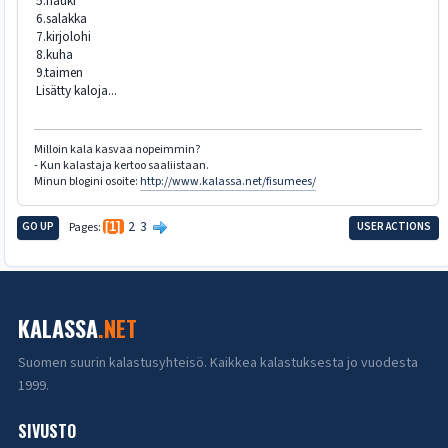
5.hauki
6.salakka
7.kirjolohi
8.kuha
9.taimen
Lisätty kaloja...
Milloin kala kasvaa nopeimmin?
- Kun kalastaja kertoo saaliistaan.
Minun blogini osoite:
http://www.kalassa.net/fisumees/
2
3
GO UP
Pages
1
USER ACTIONS
KALASSA
.NET
Suomen suurin kalastusyhteisö. Kaikkea kalastuksesta jo vuodesta
1999.
SIVUSTO