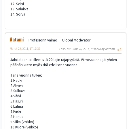
12. Seipi
13. Salakka
14. Sorva
Aatami
Professorin vaimo
Global Moderator
March 22, 2011, 17:17:39
Last Edit
: June 26, 2011, 15:02:18 by Aatami
#4
Jahdataan edelleen sitä 20 lajin rajapyykkiä. Viimevuonna jäi yhden
päähän kuten myös sitä edellisenä vuonna.
Tänä vuonna tulleet:
1.Hauki
2.Ahven
3.Sulkava
4.Särki
5.Pasuri
6.Lahna
7.Kiiski
8.Harjus
9.Siika (verkko)
10.Kuore (verkko)