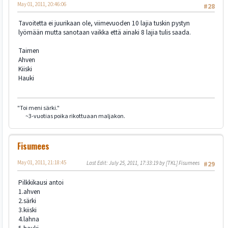
May 01, 2011, 20:46:06
#28
Tavoitetta ei juurikaan ole, viimevuoden 10 lajia tuskin pystyn
lyömään mutta sanotaan vaikka että ainaki 8 lajia tulis saada.
Taimen
Ahven
Kiiski
Hauki
"Toi meni särki."
~3-vuotias poika rikottuaan maljakon.
Fisumees
May 01, 2011, 21:18:45
Last Edit
: July 25, 2011, 17:33:19 by [TKL] Fisumees
#29
Pilkkikausi antoi
1.ahven
2.särki
3.kiiski
4.lahna