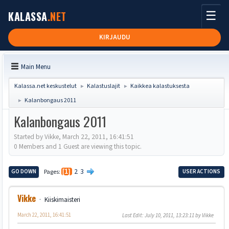
☰
KALASSA
.NET
KIRJAUDU
Main Menu
Kalassa.net keskustelut
Kalastuslajit
Kaikkea kalastuksesta
►
►
Kalanbongaus 2011
►
Kalanbongaus 2011
Started by Vikke, March 22, 2011, 16:41:51
0 Members and 1 Guest are viewing this topic.
2
3
GO DOWN
Pages
1
USER ACTIONS
Vikke
Kiiskimaisteri
March 22, 2011, 16:41:51
Last Edit
: July 10, 2011, 13:23:11 by Vikke