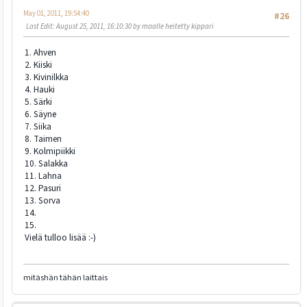
May 01, 2011, 19:54:40
#26
Last Edit
: August 25, 2011, 16:10:30 by maalle heitetty kippari
1. Ahven
2. Kiiski
3. Kivinilkka
4. Hauki
5. Särki
6. Säyne
7. Siika
8. Taimen
9. Kolmipiikki
10. Salakka
11. Lahna
12. Pasuri
13. Sorva
14.
15.
Vielä tulloo lisää :-)
mitäshän tähän laittais