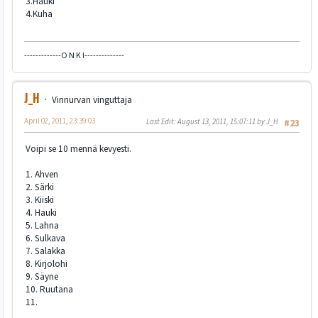
3.Hauki
4.Kuha
-------------O N K I--------------
J_H
Vinnurvan vinguttaja
April 02, 2011, 23:39:03
Last Edit
: August 13, 2011, 15:07:11 by J_H
#23
Voipi se 10 mennä kevyesti.
1. Ahven
2. Särki
3. Kiiski
4. Hauki
5. Lahna
6. Sulkava
7. Salakka
8. Kirjolohi
9. Säyne
10. Ruutana
11.