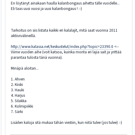
En löytänyt ainakaan haulla kalanbongaus aihetta tälle vuodelle...
Eli taas uusi vuosi ja uusi kalanbongaus ! :-)
Tarkoitus on siis listata kaikki eri kalalajit, mitä saat vuonna 2011
aktiivivälineillä.
http://www.kalassa.net/keskustelut/index.php?topic=23390.0
<--
Viime vuoden aihe (voit katsoa, kuinka monta eri lajia sait ja yrittää
parantaa tulosta tänä vuonna).
Minäpä aloitan...
1. Ahven
2. Kiiski
3. Hauki
4. Harjus
5. Silakka
6. Kolmipiikki
7. Särki
Lisäilen kaloja sitä mukaa tähän viestiin, kun niitä tulee (jos tulee) :-)