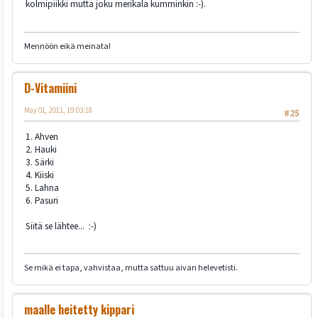
kolmipiikki mutta joku merikala kumminkin :-).
Mennöön eikä meinata!
D-Vitamiini
May 01, 2011, 19:03:18
#25
1. Ahven
2. Hauki
3. Särki
4. Kiiski
5. Lahna
6. Pasuri
Siitä se lähtee... :-)
Se mikä ei tapa, vahvistaa, mutta sattuu aivan helevetisti.
maalle heitetty kippari