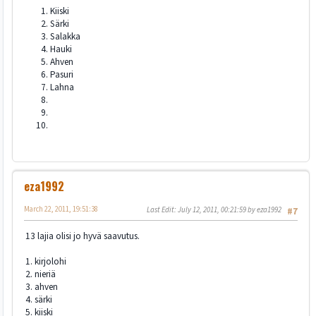
Kiiski
Särki
Salakka
Hauki
Ahven
Pasuri
Lahna
eza1992
March 22, 2011, 19:51:38
Last Edit
: July 12, 2011, 00:21:59 by eza1992
#7
13 lajia olisi jo hyvä saavutus.
1. kirjolohi
2. nieriä
3. ahven
4. särki
5. kiiski