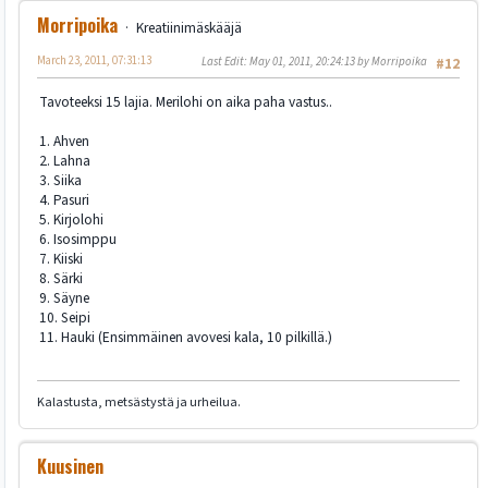
Morripoika
Kreatiinimäskääjä
March 23, 2011, 07:31:13
Last Edit
: May 01, 2011, 20:24:13 by Morripoika
#12
Tavoteeksi 15 lajia. Merilohi on aika paha vastus..
1. Ahven
2. Lahna
3. Siika
4. Pasuri
5. Kirjolohi
6. Isosimppu
7. Kiiski
8. Särki
9. Säyne
10. Seipi
11. Hauki (Ensimmäinen avovesi kala, 10 pilkillä.)
Kalastusta, metsästystä ja urheilua.
Kuusinen