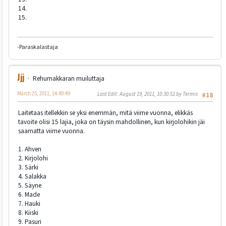
14.
15.
-Paraskalastaja
Jjj
Rehumakkaran muiluttaja
March 25, 2011, 14:49:49
Last Edit
: August 19, 2011, 10:30:51 by Termis
#18
Laitetaas itellekkin se yksi enemmän, mitä viime vuonna, elikkäs
tavoite olisi 15 lajia, joka on täysin mahdollinen, kun kirjolohikin jäi
saamatta viime vuonna.
1. Ahven
2. Kirjolohi
3. Särki
4. Salakka
5. Säyne
6. Made
7. Hauki
8. Kiiski
9. Pasuri