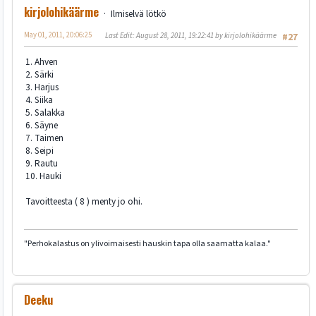
kirjolohikäärme
Ilmiselvä lötkö
May 01, 2011, 20:06:25
Last Edit
: August 28, 2011, 19:22:41 by kirjolohikäärme
#27
1. Ahven
2. Särki
3. Harjus
4. Siika
5. Salakka
6. Säyne
7. Taimen
8. Seipi
9. Rautu
10. Hauki
Tavoitteesta ( 8 ) menty jo ohi.
"Perhokalastus on ylivoimaisesti hauskin tapa olla saamatta kalaa."
Deeku