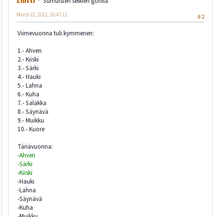
Sumuisten selkien gorilla
March 22, 2011, 16:47:11
#2
Viimevuonna tuli kymmenen:
1.- Ahven
2.- Kiiski
3.- Särki
4.- Hauki
5.- Lahna
6.- Kuha
7.- Salakka
8.- Säynävä
9.- Muikku
10.- Kuore
Tänävuonna:
-Ahven
-Särki
-Kiiski
-Hauki
-Lahna
-Säynävä
-Kuha
-Muikku