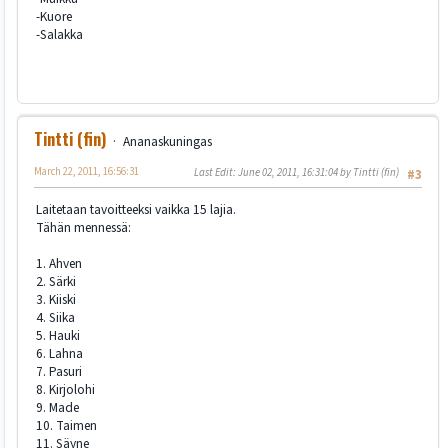
-Kuore
-Salakka
Tintti (fin)
Ananaskuningas
March 22, 2011, 16:56:31
Last Edit
: June 02, 2011, 16:31:04 by Tintti (fin)
#3
Laitetaan tavoitteeksi vaikka 15 lajia.
Tähän mennessä:
1. Ahven
2. Särki
3. Kiiski
4. Siika
5. Hauki
6. Lahna
7. Pasuri
8. Kirjolohi
9. Made
10. Taimen
11. Säyne