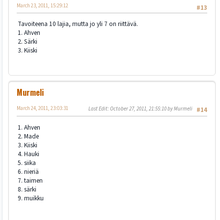
March 23, 2011, 15:29:12
#13
Tavoiteena 10 lajia, mutta jo yli 7 on riittävä.
1. Ahven
2. Särki
3. Kiiski
Murmeli
March 24, 2011, 23:03:31
Last Edit
: October 27, 2011, 21:55:10 by Murmeli
#14
1. Ahven
2. Made
3. Kiiski
4. Hauki
5. siika
6. nieriä
7. taimen
8. särki
9. muikku