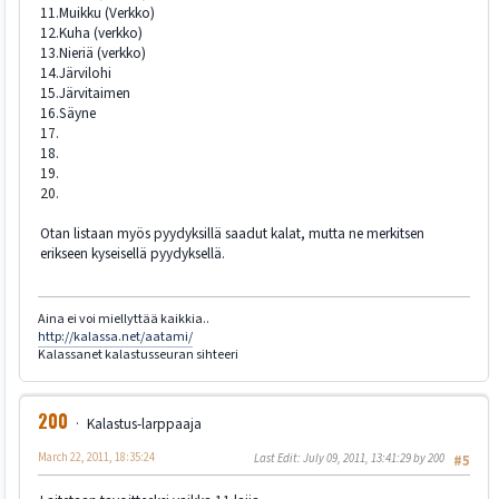
11.Muikku (Verkko)
12.Kuha (verkko)
13.Nieriä (verkko)
14.Järvilohi
15.Järvitaimen
16.Säyne
17.
18.
19.
20.
Otan listaan myös pyydyksillä saadut kalat, mutta ne merkitsen
erikseen kyseisellä pyydyksellä.
Aina ei voi miellyttää kaikkia..
http://kalassa.net/aatami/
Kalassanet kalastusseuran sihteeri
200
Kalastus-larppaaja
March 22, 2011, 18:35:24
Last Edit
: July 09, 2011, 13:41:29 by 200
#5