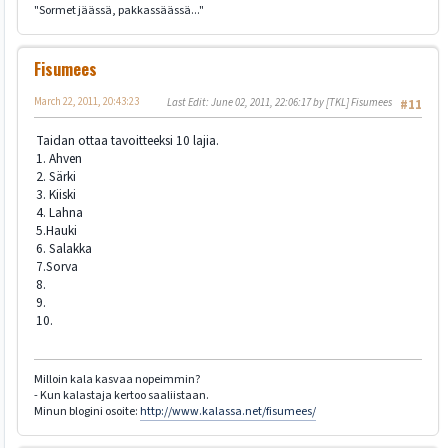
"Sormet jäässä, pakkassäässä..."
Fisumees
March 22, 2011, 20:43:23
Last Edit
: June 02, 2011, 22:06:17 by [TKL] Fisumees
#11
Taidan ottaa tavoitteeksi 10 lajia.
1. Ahven
2. Särki
3. Kiiski
4. Lahna
5.Hauki
6. Salakka
7.Sorva
8.
9.
10.
Milloin kala kasvaa nopeimmin?
- Kun kalastaja kertoo saaliistaan.
Minun blogini osoite:
http://www.kalassa.net/fisumees/