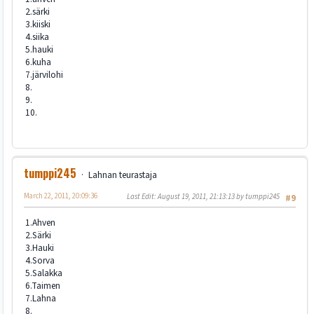
2.särki
3.kiiski
4.siika
5.hauki
6.kuha
7.järvilohi
8.
9.
10.
tumppi245
Lahnan teurastaja
March 22, 2011, 20:09:36
Last Edit
: August 19, 2011, 21:13:13 by tumppi245
#9
1.Ahven
2.Särki
3.Hauki
4.Sorva
5.Salakka
6.Taimen
7.Lahna
8.