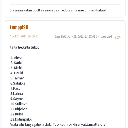
Elä anna kalan odottaa sinua vaan odota sinä mielummin kalaa!
tumppi98
April 07, 2011, 16:39:36
Last Edit
: July 15, 2011, 11:27:01 by tumppi98
#24
tällä hetkellä tullut :
1. Ahven
2. Särki
3. Kiiski
4. Hauki
5.Taimen
6.Salakka
7.Pasuri
8.Lahna
9.Säyne
10.Sulkava
11.Kirjolohi
12.Kuha
13.kolmipiikki
Viälä olis lajeja jäljellä :lol:. Tuo kolmipiikki ei välttämättä ole