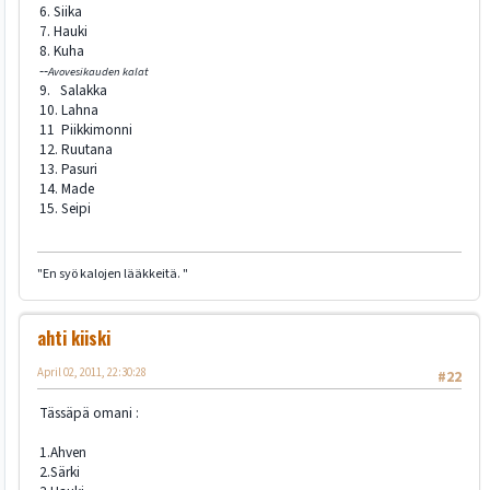
6. Siika
7. Hauki
8. Kuha
--
Avovesikauden kalat
9. Salakka
10. Lahna
11 Piikkimonni
12. Ruutana
13. Pasuri
14. Made
15. Seipi
"En syö kalojen lääkkeitä. "
ahti kiiski
April 02, 2011, 22:30:28
#22
Tässäpä omani :
1.Ahven
2.Särki