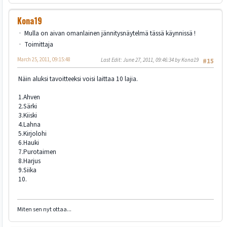
Kona19
Mulla on aivan omanlainen jännitysnäytelmä tässä käynnissä !
Toimittaja
March 25, 2011, 09:15:48
Last Edit
: June 27, 2011, 09:46:34 by Kona19
#15
Näin aluksi tavoitteeksi voisi laittaa 10 lajia.
1.Ahven
2.Särki
3.Kiiski
4.Lahna
5.Kirjolohi
6.Hauki
7.Purotaimen
8.Harjus
9.Siika
10.
Miten sen nyt ottaa...