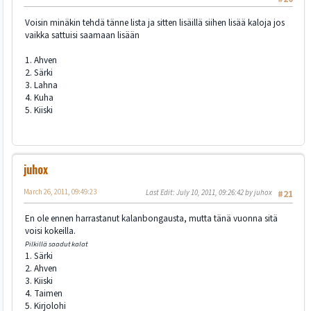
Voisin minäkin tehdä tänne lista ja sitten lisäillä siihen lisää kaloja jos
vaikka sattuisi saamaan lisään
1. Ahven
2. Särki
3. Lahna
4. Kuha
5. Kiiski
juhox
March 26, 2011, 09:49:23
Last Edit
: July 10, 2011, 09:26:42 by juhox
#21
En ole ennen harrastanut kalanbongausta, mutta tänä vuonna sitä
voisi kokeilla.
Pilkillä saadut kalat
1. Särki
2. Ahven
3. Kiiski
4. Taimen
5. Kirjolohi