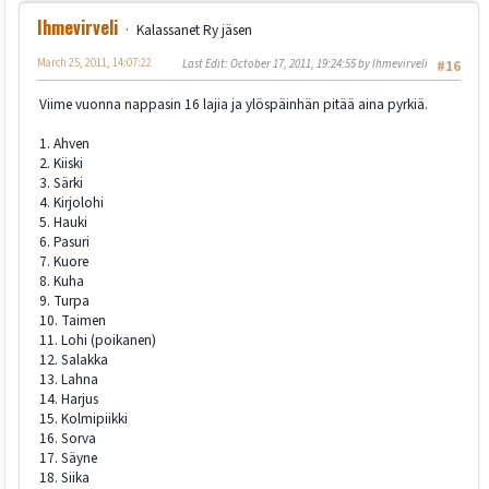
Ihmevirveli
Kalassanet Ry jäsen
March 25, 2011, 14:07:22
Last Edit
: October 17, 2011, 19:24:55 by Ihmevirveli
#16
Viime vuonna nappasin 16 lajia ja ylöspäinhän pitää aina pyrkiä.
1. Ahven
2. Kiiski
3. Särki
4. Kirjolohi
5. Hauki
6. Pasuri
7. Kuore
8. Kuha
9. Turpa
10. Taimen
11. Lohi (poikanen)
12. Salakka
13. Lahna
14. Harjus
15. Kolmipiikki
16. Sorva
17. Säyne
18. Siika