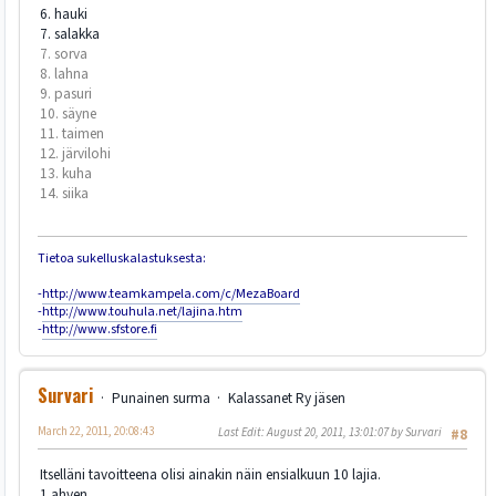
6. hauki
7. salakka
7. sorva
8. lahna
9. pasuri
10. säyne
11. taimen
12. järvilohi
13. kuha
14. siika
Tietoa sukelluskalastuksesta:
-
http://www.teamkampela.com/c/MezaBoard
-
http://www.touhula.net/lajina.htm
-
http://www.sfstore.fi
Survari
Punainen surma
Kalassanet Ry jäsen
March 22, 2011, 20:08:43
Last Edit
: August 20, 2011, 13:01:07 by Survari
#8
Itselläni tavoitteena olisi ainakin näin ensialkuun 10 lajia.
1.ahven