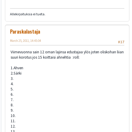
Allekirjoituksia ei tueta.
Paraskalastaja
March 25, 2011, 14:45:04
#17
Viimevuonna sain 12 oman lajinsa edustajaa ylös joten oliskohan liian
suuri korotus jos 15 koittaisi ahnehtia :roll:
1.Ahven
2.Särki
3.
4.
5.
6.
7.
8.
9.
10.
11.
12.
13.