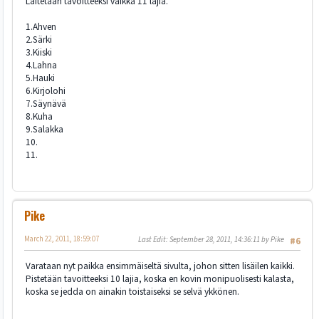
Laitetaan tavoitteeksi vaikka 11 lajia.
1.Ahven
2.Särki
3.Kiiski
4.Lahna
5.Hauki
6.Kirjolohi
7.Säynävä
8.Kuha
9.Salakka
10.
11.
Pike
March 22, 2011, 18:59:07
Last Edit
: September 28, 2011, 14:36:11 by Pike
#6
Varataan nyt paikka ensimmäiseltä sivulta, johon sitten lisäilen kaikki.
Pistetään tavoitteeksi 10 lajia, koska en kovin monipuolisesti kalasta,
koska se jedda on ainakin toistaiseksi se selvä ykkönen.