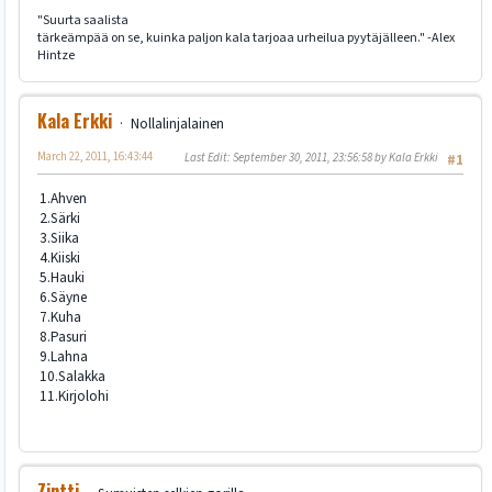
"Suurta saalista
tärkeämpää on se, kuinka paljon kala tarjoaa urheilua pyytäjälleen." -Alex
Hintze
Kala Erkki
Nollalinjalainen
March 22, 2011, 16:43:44
Last Edit
: September 30, 2011, 23:56:58 by Kala Erkki
#1
1.Ahven
2.Särki
3.Siika
4.Kiiski
5.Hauki
6.Säyne
7.Kuha
8.Pasuri
9.Lahna
10.Salakka
11.Kirjolohi
Zintti