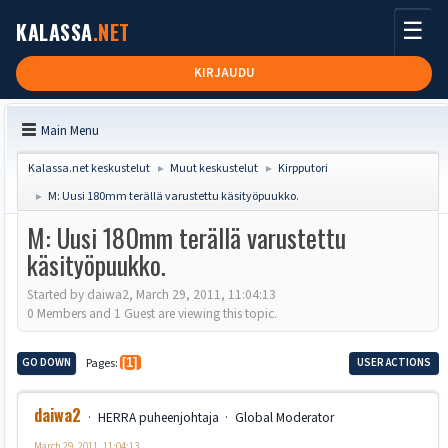
☰
KALASSA
.NET
KIRJAUDU
Main Menu
Kalassa.net keskustelut
Muut keskustelut
Kirpputori
►
►
M: Uusi 180mm terällä varustettu käsityöpuukko.
►
M: Uusi 180mm terällä varustettu
käsityöpuukko.
Started by daiwa2, March 29, 2011, 11:04:13
0 Members and 1 Guest are viewing this topic.
GO DOWN
Pages
1
USER ACTIONS
daiwa2
HERRA puheenjohtaja
Global Moderator
March 29, 2011, 11:04:13