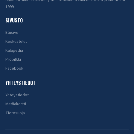
Suomen suurin kalastusyhteisö. Kaikkea kalastuksesta jo vuodesta
1999.
SIVUSTO
Etusivu
Keskustelut
Kalapedia
Propilkki
Facebook
YHTEYSTIEDOT
Yhteystiedot
Mediakortti
Tietosuoja