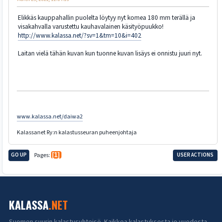
Elikkäs kauppahallin puolelta löytyy nyt komea 180 mm terällä ja
visakahvalla varustettu kauhavalainen käsityöpuukko!
http://www.kalassa.net/?sv=1&tm=10&i=402
Laitan vielä tähän kuvan kun tuonne kuvan lisäys ei onnistu juuri nyt.
www.kalassa.net/daiwa2
Kalassanet Ry:n kalastusseuran puheenjohtaja
GO UP
Pages
1
USER ACTIONS
KALASSA
.NET