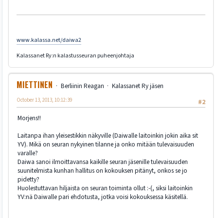
www.kalassa.net/daiwa2
Kalassanet Ry:n kalastusseuran puheenjohtaja
MIETTINEN
Berliinin Reagan
Kalassanet Ry jäsen
October 13, 2013, 10:12:39
#2
Morjens!!
Laitanpa ihan yleisestikkin näkyville (Daiwalle laitoinkin jokin aika sit
YV). Mikä on seuran nykyinen tilanne ja onko mitään tulevaisuuden
varalle?
Daiwa sanoi ilmoittavansa kaikille seuran jäsenille tulevaisuuden
suunitelmista kunhan hallitus on kokouksen pitänyt, onkos se jo
pidetty?
Huolestuttavan hiljaista on seuran toiminta ollut :-(, siksi laitoinkin
YV:nä Daiwalle pari ehdotusta, jotka voisi kokouksessa käsitellä.