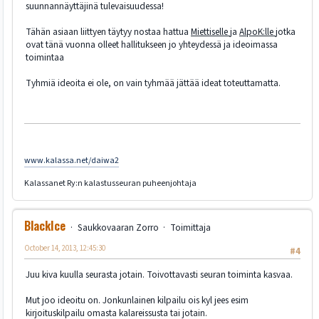
suunnannäyttäjinä tulevaisuudessa!
Tähän asiaan liittyen täytyy nostaa hattua
Miettiselle
ja
AlpoK:lle
jotka
ovat tänä vuonna olleet hallitukseen jo yhteydessä ja ideoimassa
toimintaa
Tyhmiä ideoita ei ole, on vain tyhmää jättää ideat toteuttamatta.
www.kalassa.net/daiwa2
Kalassanet Ry:n kalastusseuran puheenjohtaja
BlackIce
Saukkovaaran Zorro
Toimittaja
October 14, 2013, 12:45:30
#4
Juu kiva kuulla seurasta jotain. Toivottavasti seuran toiminta kasvaa.
Mut joo ideoitu on. Jonkunlainen kilpailu ois kyl jees esim
kirjoituskilpailu omasta kalareissusta tai jotain.