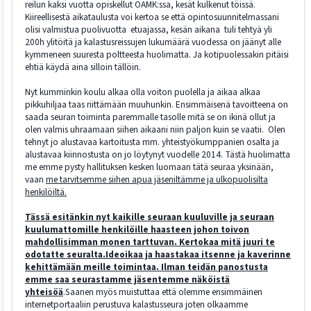
reilun kaksi vuotta opiskellut OAMK:ssa, kesät kulkenut töissä.
Kiireellisestä aikataulusta voi kertoa se että opintosuunnitelmassani
olisi valmistua puolivuotta etuajassa, kesän aikana tuli tehtyä yli
200h ylitöitä ja kalastusreissujen lukumäärä vuodessa on jäänyt alle
kymmeneen suuresta poltteesta huolimatta. Ja kotipuolessakin pitäisi
ehtiä käydä aina silloin tällöin.
Nyt kumminkin koulu alkaa olla voiton puolella ja aikaa alkaa
pikkuhiljaa taas riittämään muuhunkin. Ensimmäisenä tavoitteena on
saada seuran toiminta paremmalle tasolle mitä se on ikinä ollut ja
olen valmis uhraamaan siihen aikaani niin paljon kuin se vaatii. Olen
tehnyt jo alustavaa kartoitusta mm. yhteistyökumppanien osalta ja
alustavaa kiinnostusta on jo löytynyt vuodelle 2014. Tästä huolimatta
me emme pysty hallituksen kesken luomaan tätä seuraa yksinään,
vaan
me tarvitsemme siihen apua jäseniltämme ja ulkopuolisilta
henkilöiltä.
Tässä esitänkin nyt kaikille seuraan kuuluville ja seuraan
kuulumattomille henkilöille haasteen johon toivon
mahdollisimman monen tarttuvan. Kertokaa mitä juuri te
odotatte seuralta.Ideoikaa ja haastakaa itsenne ja kaverinne
kehittämään meille toimintaa. Ilman teidän panostusta
emme saa seurastamme jäsentemme näköistä
yhteisöä
.Saanen myös muistuttaa että olemme ensimmäinen
internetportaaliin perustuva kalastusseura joten olkaamme