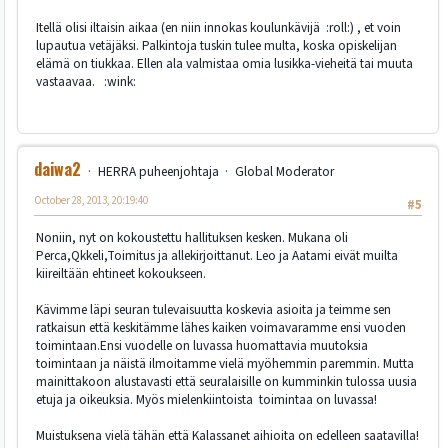
Itellä olisi iltaisin aikaa (en niin innokas koulunkävijä :roll:) , et voin
lupautua vetäjäksi. Palkintoja tuskin tulee multa, koska opiskelijan
elämä on tiukkaa. Ellen ala valmistaa omia lusikka-vieheitä tai muuta
vastaavaa. :wink:
daiwa2
HERRA puheenjohtaja
Global Moderator
October 28, 2013, 20:19:40
#5
Noniin, nyt on kokoustettu hallituksen kesken. Mukana oli
Perca,Qkkeli,Toimitus ja allekirjoittanut. Leo ja Aatami eivät muilta
kiireiltään ehtineet kokoukseen.
Kävimme läpi seuran tulevaisuutta koskevia asioita ja teimme sen
ratkaisun että keskitämme lähes kaiken voimavaramme ensi vuoden
toimintaan.Ensi vuodelle on luvassa huomattavia muutoksia
toimintaan ja näistä ilmoitamme vielä myöhemmin paremmin. Mutta
mainittakoon alustavasti että seuralaisille on kumminkin tulossa uusia
etuja ja oikeuksia. Myös mielenkiintoista toimintaa on luvassa!
Muistuksena vielä tähän että Kalassanet aihioita on edelleen saatavilla!