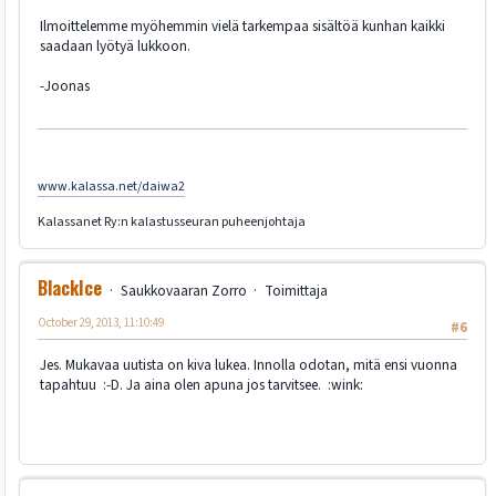
Ilmoittelemme myöhemmin vielä tarkempaa sisältöä kunhan kaikki
saadaan lyötyä lukkoon.
-Joonas
www.kalassa.net/daiwa2
Kalassanet Ry:n kalastusseuran puheenjohtaja
BlackIce
Saukkovaaran Zorro
Toimittaja
October 29, 2013, 11:10:49
#6
Jes. Mukavaa uutista on kiva lukea. Innolla odotan, mitä ensi vuonna
tapahtuu :-D. Ja aina olen apuna jos tarvitsee. :wink: