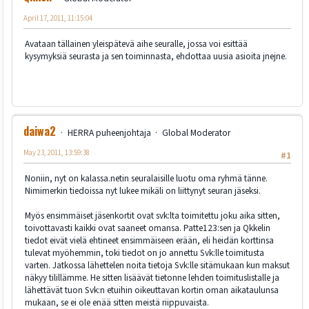
April 17, 2011, 11:15:04
Avataan tällainen yleispätevä aihe seuralle, jossa voi esittää
kysymyksiä seurasta ja sen toiminnasta, ehdottaa uusia asioita jnejne.
daiwa2
HERRA puheenjohtaja
Global Moderator
May 23, 2011, 13:59:38
#1
Noniin, nyt on kalassa.netin seuralaisille luotu oma ryhmä tänne.
Nimimerkin tiedoissa nyt lukee mikäli on liittynyt seuran jäseksi.
Myös ensimmäiset jäsenkortit ovat svk:lta toimitettu joku aika sitten,
toivottavasti kaikki ovat saaneet omansa. Patte123:sen ja Qkkelin
tiedot eivät vielä ehtineet ensimmäiseen erään, eli heidän korttinsa
tulevat myöhemmin, toki tiedot on jo annettu Svk:lle toimitusta
varten. Jatkossa lähettelen noita tietoja Svk:lle sitämukaan kun maksut
näkyy tilillämme. He sitten lisäävät tietonne lehden toimituslistalle ja
lähettävät tuon Svk:n etuihin oikeuttavan kortin oman aikataulunsa
mukaan, se ei ole enää sitten meistä riippuvaista.