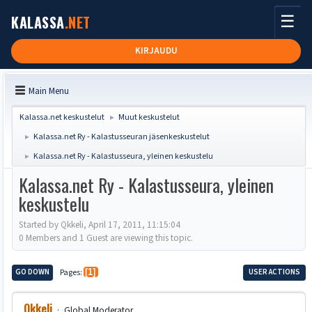
☰
KALASSA
.NET
KIRJAUDU
Main Menu
Kalassa.net keskustelut
Muut keskustelut
►
Kalassa.net Ry - Kalastusseuran jäsenkeskustelut
►
Kalassa.net Ry - Kalastusseura, yleinen keskustelu
►
Kalassa.net Ry - Kalastusseura, yleinen
keskustelu
Started by Qkkeli, April 17, 2011, 11:15:04
0 Members and 1 Guest are viewing this topic.
GO DOWN
Pages
1
USER ACTIONS
Qkkeli
Global Moderator