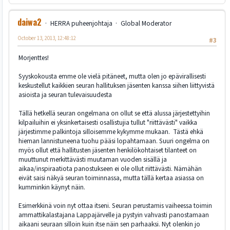
daiwa2
HERRA puheenjohtaja
Global Moderator
October 13, 2013, 12:48:12
#3
Morjenttes!
Syyskokousta emme ole vielä pitäneet, mutta olen jo epävirallisesti
keskustellut kaikkien seuran hallituksen jäsenten kanssa siihen liittyvistä
asioista ja seuran tulevaisuudesta
Tällä hetkellä seuran ongelmana on ollut se että alussa järjestettyihin
kilpailuihin ei yksinkertaisesti osallistujia tullut "riittävästi" vaikka
järjestimme palkintoja silloisemme kykymme mukaan. Tästä ehkä
hieman lannistuneena tuohu pääsi lopahtamaan. Suuri ongelma on
myös ollut että hallitusten jäsenten henkilökohtaiset tilanteet on
muuttunut merkittävästi muutaman vuoden sisällä ja
aikaa/inspiraatiota panostukseen ei ole ollut riittävästi. Nämähän
eivät saisi näkyä seuran toiminnassa, mutta tällä kertaa asiassa on
kumminkin käynyt näin.
Esimerkkinä voin nyt ottaa itseni. Seuran perustamis vaiheessa toimin
ammattikalastajana Lappajärvelle ja pystyin vahvasti panostamaan
aikaani seuraan silloin kuin itse näin sen parhaaksi. Nyt olenkin jo