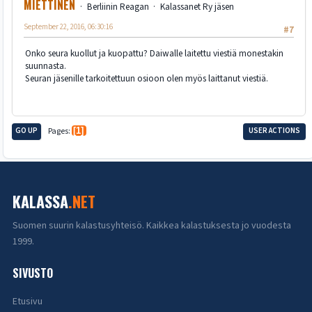
MIETTINEN
Berliinin Reagan
Kalassanet Ry jäsen
September 22, 2016, 06:30:16
#7
Onko seura kuollut ja kuopattu? Daiwalle laitettu viestiä monestakin
suunnasta.
Seuran jäsenille tarkoitettuun osioon olen myös laittanut viestiä.
GO UP
Pages
1
USER ACTIONS
KALASSA
.NET
Suomen suurin kalastusyhteisö. Kaikkea kalastuksesta jo vuodesta
1999.
SIVUSTO
Etusivu