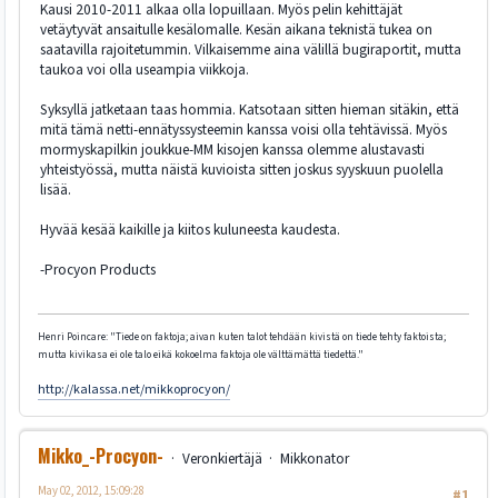
Kausi 2010-2011 alkaa olla lopuillaan. Myös pelin kehittäjät
vetäytyvät ansaitulle kesälomalle. Kesän aikana teknistä tukea on
saatavilla rajoitetummin. Vilkaisemme aina välillä bugiraportit, mutta
taukoa voi olla useampia viikkoja.
Syksyllä jatketaan taas hommia. Katsotaan sitten hieman sitäkin, että
mitä tämä netti-ennätyssysteemin kanssa voisi olla tehtävissä. Myös
mormyskapilkin joukkue-MM kisojen kanssa olemme alustavasti
yhteistyössä, mutta näistä kuvioista sitten joskus syyskuun puolella
lisää.
Hyvää kesää kaikille ja kiitos kuluneesta kaudesta.
-Procyon Products
Henri Poincare: "Tiede on faktoja; aivan kuten talot tehdään kivistä on tiede tehty faktoista;
mutta kivikasa ei ole talo eikä kokoelma faktoja ole välttämättä tiedettä."
http://kalassa.net/mikkoprocyon/
Mikko_-Procyon-
Veronkiertäjä
Mikkonator
May 02, 2012, 15:09:28
#1