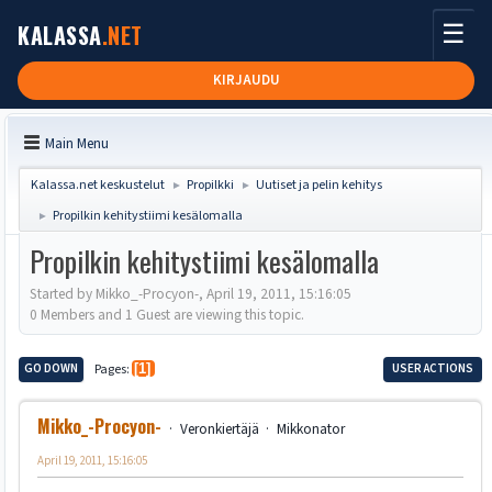
☰
KALASSA
.NET
KIRJAUDU
Main Menu
Kalassa.net keskustelut
Propilkki
Uutiset ja pelin kehitys
►
►
Propilkin kehitystiimi kesälomalla
►
Propilkin kehitystiimi kesälomalla
Started by Mikko_-Procyon-, April 19, 2011, 15:16:05
0 Members and 1 Guest are viewing this topic.
GO DOWN
Pages
1
USER ACTIONS
Mikko_-Procyon-
Veronkiertäjä
Mikkonator
April 19, 2011, 15:16:05