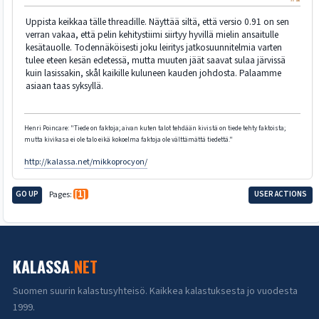
Uppista keikkaa tälle threadille. Näyttää siltä, että versio 0.91 on sen
verran vakaa, että pelin kehitystiimi siirtyy hyvillä mielin ansaitulle
kesätauolle. Todennäköisesti joku leiritys jatkosuunnitelmia varten
tulee eteen kesän edetessä, mutta muuten jäät saavat sulaa järvissä
kuin lasissakin, skål kaikille kuluneen kauden johdosta. Palaamme
asiaan taas syksyllä.
Henri Poincare: "Tiede on faktoja; aivan kuten talot tehdään kivistä on tiede tehty faktoista;
mutta kivikasa ei ole talo eikä kokoelma faktoja ole välttämättä tiedettä."
http://kalassa.net/mikkoprocyon/
GO UP
Pages
1
USER ACTIONS
KALASSA
.NET
Suomen suurin kalastusyhteisö. Kaikkea kalastuksesta jo vuodesta
1999.