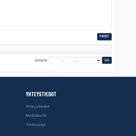
PRINT
Jump to
YHTEYSTIEDOT
Yhteystiedot
Mediakortti
Tietosuoja