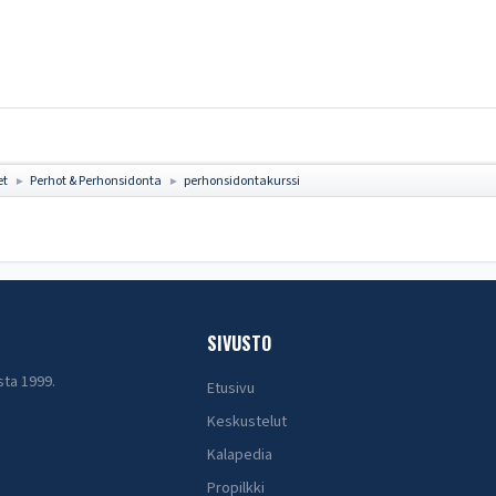
et
Perhot & Perhonsidonta
perhonsidontakurssi
►
►
SIVUSTO
sta 1999.
Etusivu
Keskustelut
Kalapedia
Propilkki