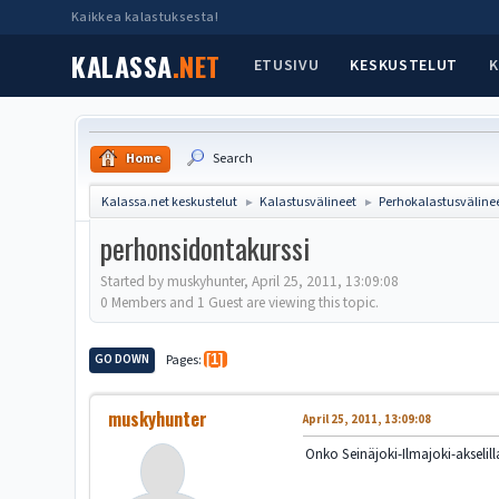
Kaikkea kalastuksesta!
KALASSA
.NET
ETUSIVU
KESKUSTELUT
K
Home
Search
Kalassa.net keskustelut
Kalastusvälineet
Perhokalastusväline
►
►
perhonsidontakurssi
Started by muskyhunter, April 25, 2011, 13:09:08
0 Members and 1 Guest are viewing this topic.
GO DOWN
Pages
1
muskyhunter
April 25, 2011, 13:09:08
Onko Seinäjoki-Ilmajoki-akselill