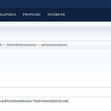
ALAPEDIA
PROPILKKI
FACEBOOK
et
Perhot & Perhonsidonta
perhonsidontakurssi
►
►
a perhonsidontakurssia? Itseäni kiinnostaisi kovasti