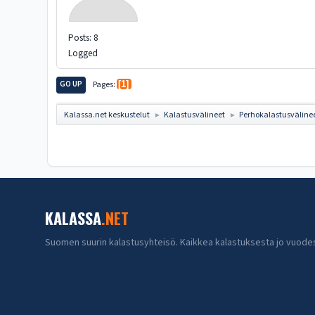
Posts: 8
Logged
GO UP
Pages
1
Kalassa.net keskustelut
Kalastusvälineet
Perhokalastusväline
►
►
KALASSA
.NET
Suomen suurin kalastusyhteisö. Kaikkea kalastuksesta jo vuode