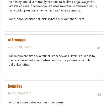
no niin nyt on tullut mitta täyteen aina takkuilevia ohjausvaijereita.
kun itse en kaasun servo-ohjausta osaa rakentaa (electroonin osuus),
niin voisiko joku täällä hieman auttaa / valaista asiasta.
kone johon sellaisen haluaisin kyhätä olisi Yamahan 9.9 ht
ottivaappu
April 30, 2011, 10:00:03
#1
Täällä puolen taitaa olla rauhallista servokaasu keskustelun osalta,
mutta ainakin tuolla vetouistelu.comista löytyy hakutoiminolla
paljonkin juttua.
homeboy
May 02, 2011, 07:00:10
#2
kiitos. siis sinne tietoa etsimään :mrgreen: