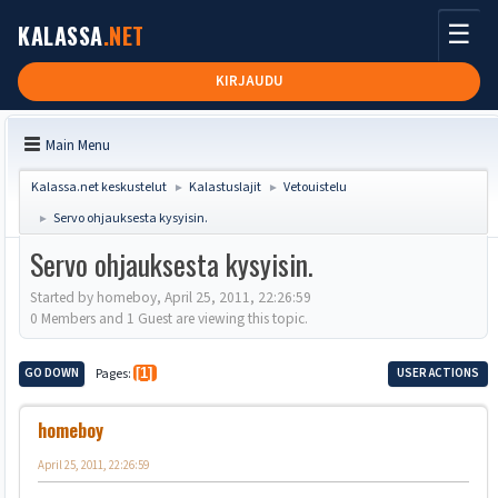
☰
KALASSA
.NET
KIRJAUDU
Main Menu
Kalassa.net keskustelut
Kalastuslajit
Vetouistelu
►
►
Servo ohjauksesta kysyisin.
►
Servo ohjauksesta kysyisin.
Started by homeboy, April 25, 2011, 22:26:59
0 Members and 1 Guest are viewing this topic.
GO DOWN
Pages
1
USER ACTIONS
homeboy
April 25, 2011, 22:26:59