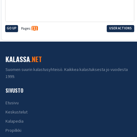
GO UP
Pages
1
USER ACTIONS
KALASSA
.NET
Suomen suurin kalastusyhteisö. Kaikkea kalastuksesta jo vuodesta
1999.
SIVUSTO
Etusivu
Keskustelut
Kalapedia
Propilkki