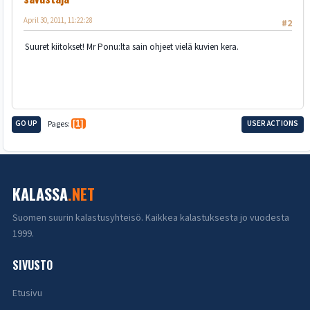
April 30, 2011, 11:22:28
#2
Suuret kiitokset! Mr Ponu:lta sain ohjeet vielä kuvien kera.
GO UP
Pages
1
USER ACTIONS
KALASSA
.NET
Suomen suurin kalastusyhteisö. Kaikkea kalastuksesta jo vuodesta
1999.
SIVUSTO
Etusivu