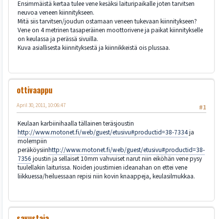
Ensimmäistä kertaa tulee vene kesäksi laituripaikalle joten tarvitsen
neuvoa veneen kiinnitykseen.
Mitä siis tarvitsen/joudun ostamaan veneen tukevaan kiinnitykseen?
Vene on 4 metrinen tasaperäinen moottorivene ja paikat kiinnitykselle
on keulassa ja perässä sivuilla.
Kuva asiallisesta kiinnityksestä ja kiinnikkeistä ois plussaa.
ottivaappu
April 30, 2011, 10:06:47
#1
Keulaan karbiinihaalla tällainen teräsjoustin
http://www.motonet.fi/web/guest/etusivu#productid=38-7334
ja
molempiin
peräköysiin
http://www.motonet.fi/web/guest/etusivu#productid=38-
7356
joustin ja sellaiset 10mm vahvuiset narut niin eiköhän vene pysy
tuulellakin laiturissa. Noiden joustimien ideanahan on ettei vene
liikkuessa/heiluessaan repisi niin kovin knaappeja, keulasilmukkaa.
savustaja