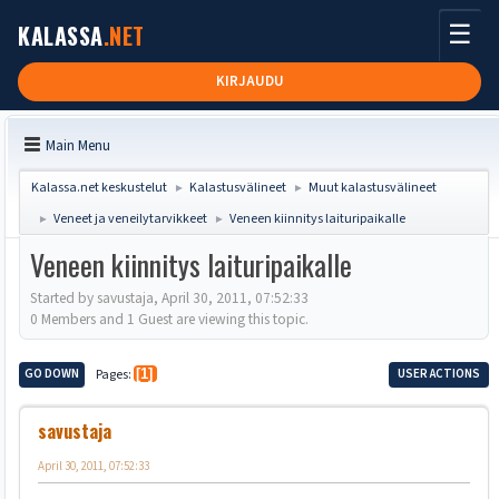
☰
KALASSA
.NET
KIRJAUDU
Main Menu
Kalassa.net keskustelut
Kalastusvälineet
Muut kalastusvälineet
►
►
Veneet ja veneilytarvikkeet
Veneen kiinnitys laituripaikalle
►
►
Veneen kiinnitys laituripaikalle
Started by savustaja, April 30, 2011, 07:52:33
0 Members and 1 Guest are viewing this topic.
GO DOWN
Pages
1
USER ACTIONS
savustaja
April 30, 2011, 07:52:33