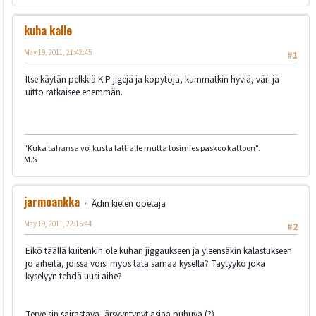
kuha kalle
May 19, 2011, 21:42:45
#1
Itse käytän pelkkiä K.P jigejä ja kopytoja, kummatkin hyviä, väri ja
uitto ratkaisee enemmän.
"Kuka tahansa voi kusta lattialle mutta tosimies paskoo kattoon".
M.S
jarmoankka
Ädin kielen opetaja
May 19, 2011, 22:15:44
#2
Eikö täällä kuitenkin ole kuhan jiggaukseen ja yleensäkin kalastukseen
jo aiheita, joissa voisi myös tätä samaa kysellä? Täytyykö joka
kyselyyn tehdä uusi aihe?
Terveisin sairastava, ärsyyntynyt asiaa puhuva (?)