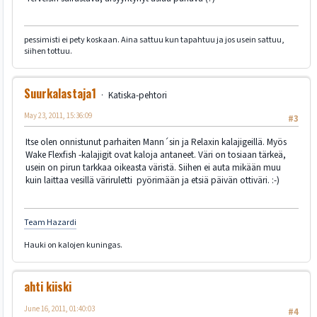
pessimisti ei pety koskaan. Aina sattuu kun tapahtuu ja jos usein sattuu,
siihen tottuu.
Suurkalastaja1
Katiska-pehtori
May 23, 2011, 15:36:09
#3
Itse olen onnistunut parhaiten Mann´sin ja Relaxin kalajigeillä. Myös
Wake Flexfish -kalajigit ovat kaloja antaneet. Väri on tosiaan tärkeä,
usein on pirun tarkkaa oikeasta väristä. Siihen ei auta mikään muu
kuin laittaa vesillä väriruletti pyörimään ja etsiä päivän ottiväri. :-)
Team Hazardi
Hauki on kalojen kuningas.
ahti kiiski
June 16, 2011, 01:40:03
#4