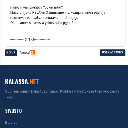
Painoin vaihtoehtoa ''Jokin muu''.
Mulla on joku RELAXin 3 tuumainen räikeänpunainen selän ja
neoninvihreän vatsan omaava nimetön jigi.
Ollut sameissa vesissä ykkös kuha jigini 8-).
-------------O N K I--------------
GO UP
Pages
1
USER ACTIONS
KALASSA
.NET
Suomen suurin kalastusyhteisö. Kaikkea kalastuksesta jo vuodesta
1999.
SIVUSTO
Etusivu