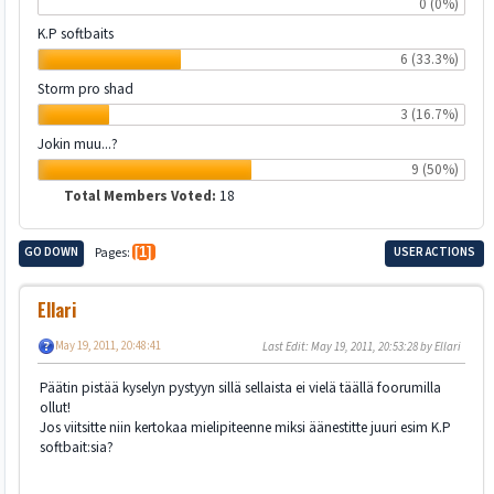
0 (0%)
K.P softbaits
6 (33.3%)
Storm pro shad
3 (16.7%)
Jokin muu...?
9 (50%)
Total Members Voted:
18
GO DOWN
Pages
1
USER ACTIONS
Ellari
May 19, 2011, 20:48:41
Last Edit
: May 19, 2011, 20:53:28 by Ellari
Päätin pistää kyselyn pystyyn sillä sellaista ei vielä täällä foorumilla
ollut!
Jos viitsitte niin kertokaa mielipiteenne miksi äänestitte juuri esim K.P
softbait:sia?