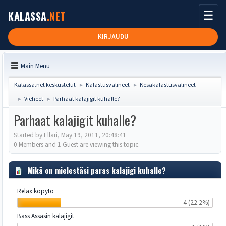
☰
KALASSA
.NET
KIRJAUDU
Main Menu
Kalassa.net keskustelut
Kalastusvälineet
Kesäkalastusvälineet
►
►
Vieheet
Parhaat kalajigit kuhalle?
►
►
Parhaat kalajigit kuhalle?
Started by Ellari, May 19, 2011, 20:48:41
0 Members and 1 Guest are viewing this topic.
Mikä on mielestäsi paras kalajigi kuhalle?
Relax kopyto
4 (22.2%)
Bass Assasin kalajigit