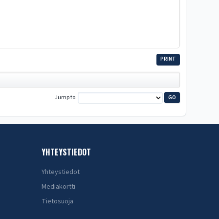
PRINT
Jump to
YHTEYSTIEDOT
Yhteystiedot
Mediakortti
Tietosuoja