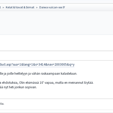
t
Kelat & Vavat & Siimat
Daiwa vulcan-xxx 9'
►
►
product.asp?sua=1&lang=1&s=3414&nav=2003005&q=y
e ja joille heittelyyn ja vähän raskaampaan kalasteluun.
 ehdotuksia, Olin etsimässä 10' vapaa, mutta en meinannut löytää.
ää nyt heti jonkun sopivan.
lla.