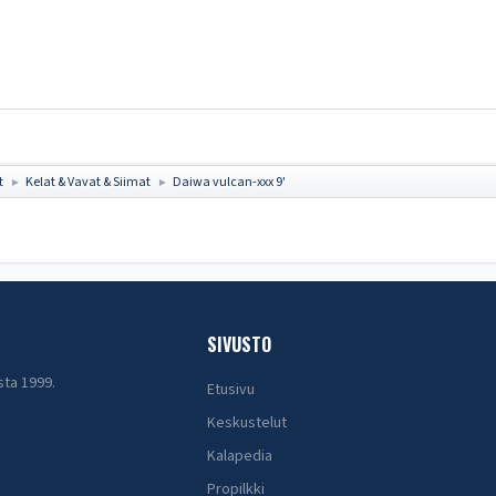
t
Kelat & Vavat & Siimat
Daiwa vulcan-xxx 9'
►
►
SIVUSTO
sta 1999.
Etusivu
Keskustelut
Kalapedia
Propilkki