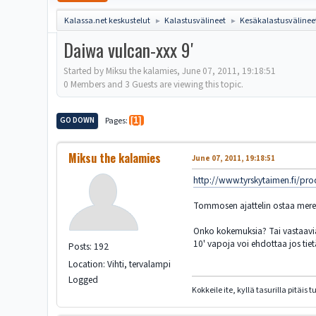
Kalassa.net keskustelut
Kalastusvälineet
Kesäkalastusvälinee
►
►
Daiwa vulcan-xxx 9'
Started by Miksu the kalamies, June 07, 2011, 19:18:51
0 Members and 3 Guests are viewing this topic.
GO DOWN
Pages
1
Miksu the kalamies
June 07, 2011, 19:18:51
http://www.tyrskytaimen.fi/
Tommosen ajattelin ostaa merell
Onko kokemuksia? Tai vastaavia
10' vapoja voi ehdottaa jos tiet
Posts: 192
Location: Vihti, tervalampi
Logged
Kokkeile ite, kyllä tasurilla pitäis tu