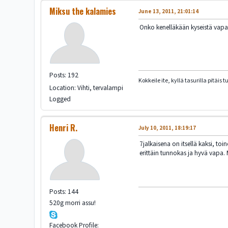
Miksu the kalamies
June 13, 2011, 21:01:14
Onko kenelläkään kyseistä vapaa
Posts: 192
Kokkeile ite, kyllä tasurilla pitäis tu
Location: Vihti, tervalampi
Logged
Henri R.
July 10, 2011, 18:19:17
7jalkaisena on itsellä kaksi, t
erittäin tunnokas ja hyvä vapa.
Posts: 144
520g morri assu!
Facebook Profile: