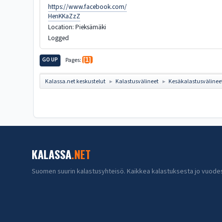
https://www.facebook.com/
HenKKaZzZ
Location: Pieksämäki
Logged
GO UP
Pages
1
Kalassa.net keskustelut
Kalastusvälineet
Kesäkalastusvälinee
►
►
KALASSA
.NET
Suomen suurin kalastusyhteisö. Kaikkea kalastuksesta jo vuode