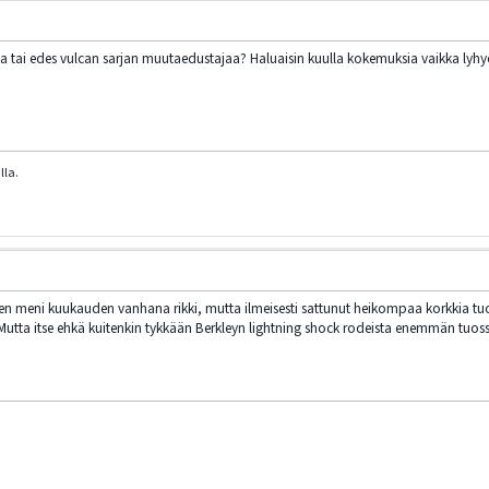
 tai edes vulcan sarjan muutaedustajaa? Haluaisin kuulla kokemuksia vaikka lyhyem
lla.
oinen meni kuukauden vanhana rikki, mutta ilmeisesti sattunut heikompaa korkkia t
 Mutta itse ehkä kuitenkin tykkään Berkleyn lightning shock rodeista enemmän tuos