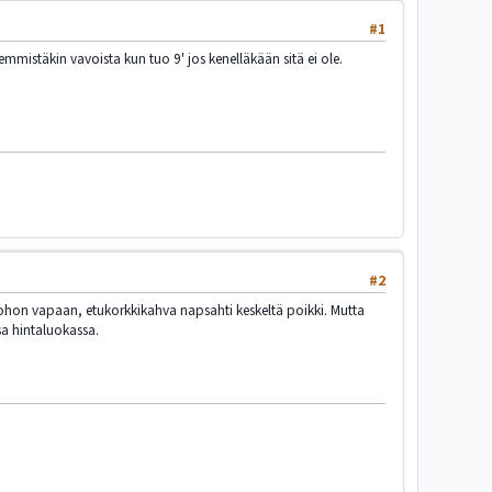
#1
mistäkin vavoista kun tuo 9' jos kenelläkään sitä ei ole.
#2
uohon vapaan, etukorkkikahva napsahti keskeltä poikki. Mutta
sa hintaluokassa.