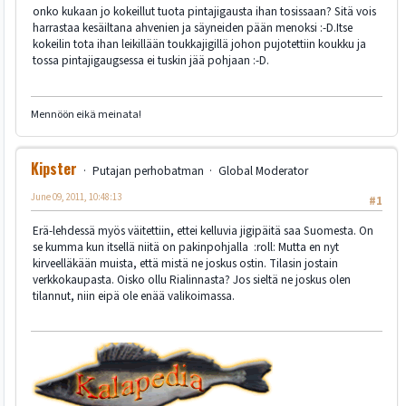
onko kukaan jo kokeillut tuota pintajigausta ihan tosissaan? Sitä vois
harrastaa kesäiltana ahvenien ja säyneiden pään menoksi :-D.Itse
kokeilin tota ihan leikillään toukkajigillä johon pujotettiin koukku ja
tossa pintajigaugsessa ei tuskin jää pohjaan :-D.
Mennöön eikä meinata!
Kipster
Putajan perhobatman
Global Moderator
June 09, 2011, 10:48:13
#1
Erä-lehdessä myös väitettiin, ettei kelluvia jigipäitä saa Suomesta. On
se kumma kun itsellä niitä on pakinpohjalla :roll: Mutta en nyt
kirveelläkään muista, että mistä ne joskus ostin. Tilasin jostain
verkkokaupasta. Oisko ollu Rialinnasta? Jos sieltä ne joskus olen
tilannut, niin eipä ole enää valikoimassa.