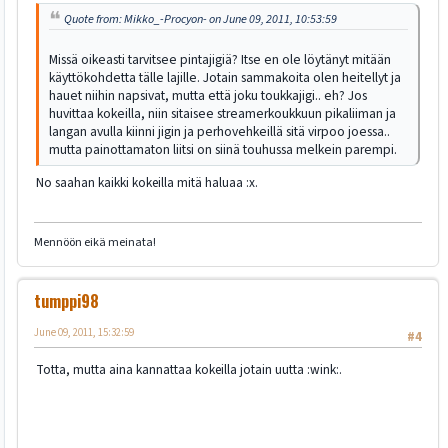
Quote from: Mikko_-Procyon- on June 09, 2011, 10:53:59
Missä oikeasti tarvitsee pintajigiä? Itse en ole löytänyt mitään
käyttökohdetta tälle lajille. Jotain sammakoita olen heitellyt ja
hauet niihin napsivat, mutta että joku toukkajigi.. eh? Jos
huvittaa kokeilla, niin sitaisee streamerkoukkuun pikaliiman ja
langan avulla kiinni jigin ja perhovehkeillä sitä virpoo joessa..
mutta painottamaton liitsi on siinä touhussa melkein parempi.
No saahan kaikki kokeilla mitä haluaa :x.
Mennöön eikä meinata!
tumppi98
June 09, 2011, 15:32:59
#4
Totta, mutta aina kannattaa kokeilla jotain uutta :wink:.