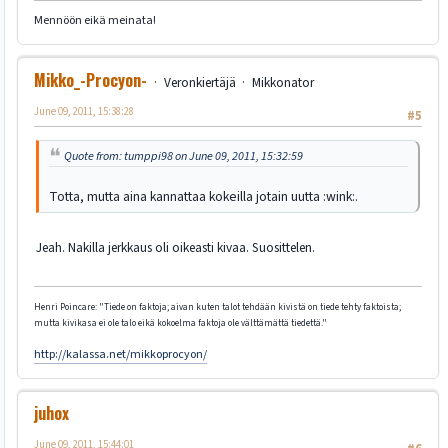
Mennöön eikä meinata!
Mikko_-Procyon-
Veronkiertäjä
Mikkonator
June 09, 2011, 15:38:28
#5
Quote from: tumppi98 on June 09, 2011, 15:32:59
Totta, mutta aina kannattaa kokeilla jotain uutta :wink:.
Jeah. Nakilla jerkkaus oli oikeasti kivaa. Suosittelen.
Henri Poincare: "Tiede on faktoja; aivan kuten talot tehdään kivistä on tiede tehty faktoista;
mutta kivikasa ei ole talo eikä kokoelma faktoja ole välttämättä tiedettä."
http://kalassa.net/mikkoprocyon/
juhox
June 09, 2011, 15:44:01