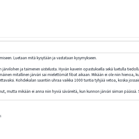
miseen. Luetaan mitä kysytään ja vastataan kysymykseen.
n järvilohen ja taimenen uistelusta. Hyvän kaverin opastuksella sekä luetulla tiedo
äinen mitallinen järväri sai mielettömät fibat aikaan. Mikään ei ole niin hienoa, 
ttavaksi. Kohdekalan saantiin uhraa vaikka 1000 tuntia tyhjää vetoa, koska jossain 
ut, mutta mikään ei anna niin hyviä säväreitä, kun kunnon järväri siiman päässä. S
i