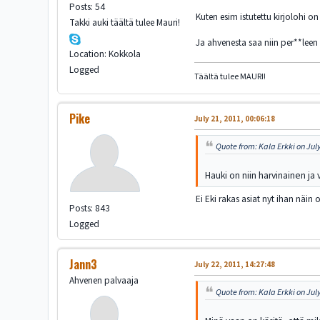
Posts: 54
Kuten esim istutettu kirjolohi o
Takki auki täältä tulee Mauri!
Ja ahvenesta saa niin per**lee
Location: Kokkola
Logged
Täältä tulee MAURI!
Pike
July 21, 2011, 00:06:18
Quote from: Kala Erkki on July
Hauki on niin harvinainen ja 
Ei Eki rakas asiat nyt ihan näin o
Posts: 843
Logged
Jann3
July 22, 2011, 14:27:48
Ahvenen palvaaja
Quote from: Kala Erkki on July