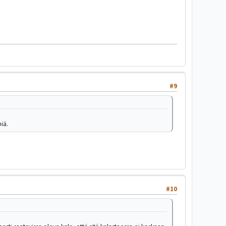
#9
iä.
#10