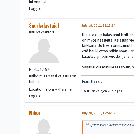
lukonmäki
Logged
Suurkalastaja1
July 19, 2011, 22:15:34
Katiska-pehtori
Haukea olen kalastanut heittämäl
on myös haastetta. Kalastan ylee
tarkkana. Jo hyvin onnistunut he
että hauki ottaa mihin vaan. Jos
kalastaa ympäri vuoden ja lähe
Saalis ei ole minulle se tärkein, v
Posts: 1,157
Kaikki muu paitsi kalastus on
turhaa.
Team Hazardi
Location: Ylöjärvi/Parainen
Hauki on kalojen kuningas.
Logged
Mikoz
July 20, 2011, 15:56:05
Quote from: Suurkalastaja1 on