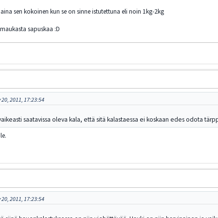
n aina sen kokoinen kun se on sinne istutettuna eli noin 1kg-2kg
n maukasta sapuskaa :D
 20, 2011, 17:23:54
vaikeasti saatavissa oleva kala, että sitä kalastaessa ei koskaan edes odota tärpp
le.
 20, 2011, 17:23:54