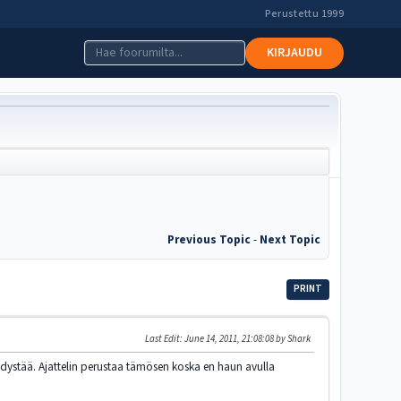
Perustettu 1999
KIRJAUDU
Previous Topic
-
Next Topic
PRINT
Last Edit
: June 14, 2011, 21:08:08 by Shark
ydystää. Ajattelin perustaa tämösen koska en haun avulla