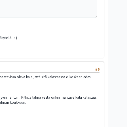
sytellä. :-)
#6
saatavissa oleva kala, että sitä kalastaessa ei koskaan edes
yvin hanttiin. Pilkillä lahna vasta onkin mahtava kala kalastaa.
 lahnan koukkuun.