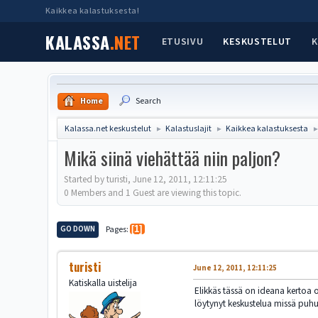
Kaikkea kalastuksesta!
KALASSA
.NET
ETUSIVU
KESKUSTELUT
K
Home
Search
Kalassa.net keskustelut
Kalastuslajit
Kaikkea kalastuksesta
►
►
Mikä siinä viehättää niin paljon?
Started by turisti, June 12, 2011, 12:11:25
0 Members and 1 Guest are viewing this topic.
GO DOWN
Pages
1
turisti
June 12, 2011, 12:11:25
Katiskalla uistelija
Elikkäs tässä on ideana kertoa 
löytynyt keskustelua missä puhutt