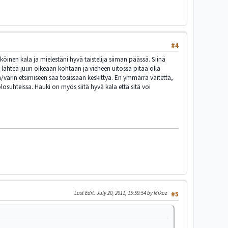
#4
öinen kala ja mielestäni hyvä taistelija siiman päässä. Siinä
 lähteä juuri oikeaan kohtaan ja vieheen uitossa pitää olla
en/värin etsimiseen saa tosissaan keskittyä. En ymmärrä väitettä,
osuhteissa. Hauki on myös siitä hyvä kala että sitä voi
Last Edit
: July 20, 2011, 15:59:54 by Mikoz
#5