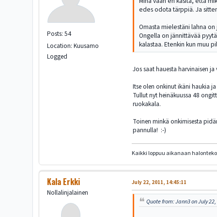
Minä vaan en käsitä, että mik
edes odota tärppiä. Ja sitte
Omasta mielestäni lahna on jä
Posts: 54
Ongella on jännittävää pyytää
kalastaa. Etenkin kun muu pi
Location: Kuusamo
Logged
Jos saat hauesta harvinaisen ja 
Itse olen onkinut ikäni haukia j
Tullut nyt heinäkuussa 48 ongit
ruokakala.
Toinen minkä onkimisesta pidän 
pannulla! :-)
Kaikki loppuu aikanaan halonteko
Kala Erkki
July 22, 2011, 14:45:11
Nollalinjalainen
Quote from: Jann3 on July 22,