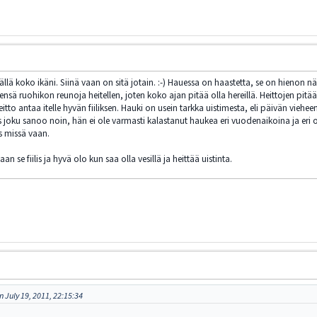
lä koko ikäni. Siinä vaan on sitä jotain. :-) Hauessa on haastetta, se on hienon näk
nsä ruohikon reunoja heitellen, joten koko ajan pitää olla hereillä. Heittojen pitää
itto antaa itelle hyvän fiiliksen. Hauki on usein tarkka uistimesta, eli päivän viehe
 joku sanoo noin, hän ei ole varmasti kalastanut haukea eri vuodenaikoina ja eri ol
s missä vaan.
aan se fiilis ja hyvä olo kun saa olla vesillä ja heittää uistinta.
 July 19, 2011, 22:15:34