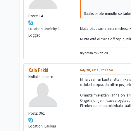
Saalis ei ole minulle se tärkei
Posts: 14
Mulla ollut sama aina mielessä 
Location: Jyväskylä
Logged
Mutta että ei mene off topic, ni
skypessä mikoz-28
Kala Erkki
July 20, 2011, 17:23:54
Nollalinjalainen
Minä vaan en käsitä, että mikä s
odota tärppiä. Ja sitten jos jos
Omasta mielestäni lahna on jänni
Ongella on jännittävää pyytää, k
Etenkin kun muu pilkkikala tääl
Posts: 361
Location: Laukaa