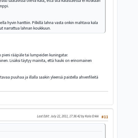
asti saatavissa oleva kala, että sitä kalastaessa ei koskaan
umppi.
lla hyvin hanttiin. Pilkillä lahna vasta onkin mahtava kala
nut narrattua lahnan koukkuun.
en pieni rääpäle tai lumpeiden kuningatar.
inen. Lisäksi täytyy mainita, että hauki on erinomainen
aa puuhaa ja illalla saakin yleensä paistella ahvenfileitä
Last Edit
: July 22, 2011, 17:36:42 by Kala Erkki
#11