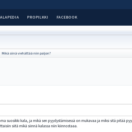
ALAPEDIA
PROPILKKI
FACEBOOK
Mikä siinä viehättää niin paljon?
►
oma suosikki kala, ja mikä sen pyydystämisessä on mukavaa ja miksi sitä pitää py
aisiin siitä mikä siinnä kalassa niin kiinnostaaa.