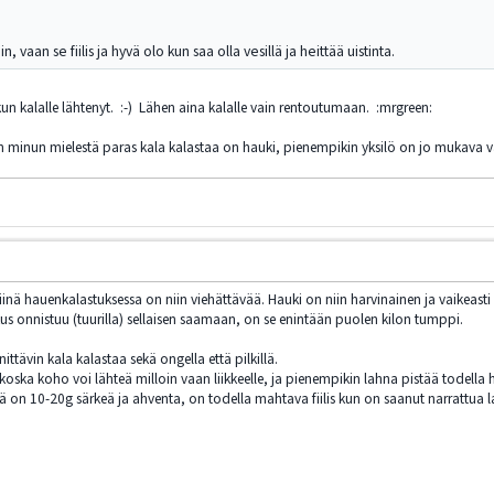
n, vaan se fiilis ja hyvä olo kun saa olla vesillä ja heittää uistinta.
kun kalalle lähtenyt. :-) Lähen aina kalalle vain rentoutumaan. :mrgreen:
in minun mielestä paras kala kalastaa on hauki, pienempikin yksilö on jo mukava vä
iinä hauenkalastuksessa on niin viehättävää. Hauki on niin harvinainen ja vaikeasti 
kus onnistuu (tuurilla) sellaisen saamaan, on se enintään puolen kilon tumppi.
ttävin kala kalastaa sekä ongella että pilkillä.
oska koho voi lähteä milloin vaan liikkeelle, ja pienempikin lahna pistää todella h
lä on 10-20g särkeä ja ahventa, on todella mahtava fiilis kun on saanut narrattua