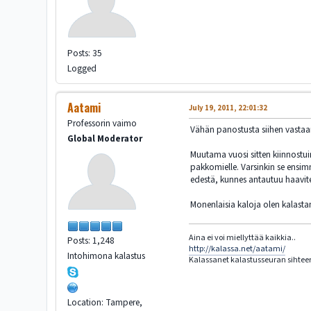
Posts: 35
Logged
Aatami
July 19, 2011, 22:01:32
Professorin vaimo
Vähän panostusta siihen vastaa
Global Moderator
Muutama vuosi sitten kiinnostui
pakkomielle. Varsinkin se ensimm
edestä, kunnes antautuu haavite
Monenlaisia kaloja olen kalastan
Aina ei voi miellyttää kaikkia..
Posts: 1,248
http://kalassa.net/aatami/
Intohimona kalastus
Kalassanet kalastusseuran sihteer
Location: Tampere,