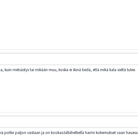
kuin metsästys tai mikään muu, koska ei ikinä tiedä, että mikä kala sieltä tulee.
potkii paljon vastaan ja on kookas.tällähetkellä harmi kokemukset vaan hauessa