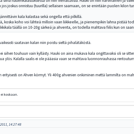
ä siinä hauenkalastuksessa on niin viehättävää. Hauki on niin harvinainen ja vaike
n jos joskus onnistuu (tuurilla) sellaisen saamaan, on se enintään puolen kilon t
nnittävin kala kalastaa sekä ongella että pilkillä.
, koska koho voi lähteä milloin vaan liikkeelle, ja pienempikin lahna pistää tode
lkkikala täällä on 10-20g särkeä ja ahventa, on todella mahtava fiilis kun on saa
vaikeasti saatavan kalan niin poistu sieltä pihalätäköstä.
a ei siihen touhuun vain kyllästy. Hauki on aina mukava kala ongittavaksi oli se sitt
tua ylös. Kalalla saalis ei ole pääasia vaan se mahtava luonnonrauhassa rentoutum
erityisesti on Ahven körmyt. Yli 400g ahvenien onkiminen mettä lammilta on mahtav
 ei koskaan.
 2011, 14:27:48