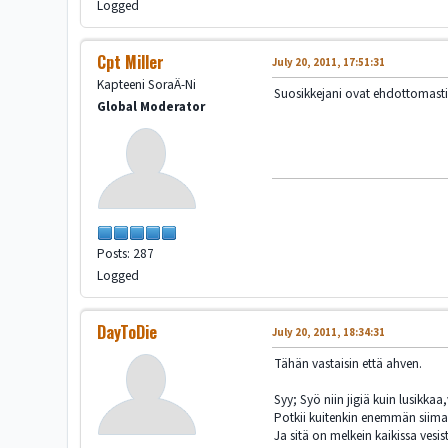
Logged
Cpt Miller
July 20, 2011, 17:51:31
Kapteeni SoraÄ-Ni
Suosikkejani ovat ehdottomasti r
Global Moderator
Posts: 287
Logged
DayToDie
July 20, 2011, 18:34:31
Tähän vastaisin että ahven.
Syy; Syö niin jigiä kuin lusikk
Potkii kuitenkin enemmän siim
Ja sitä on melkein kaikissa vesi