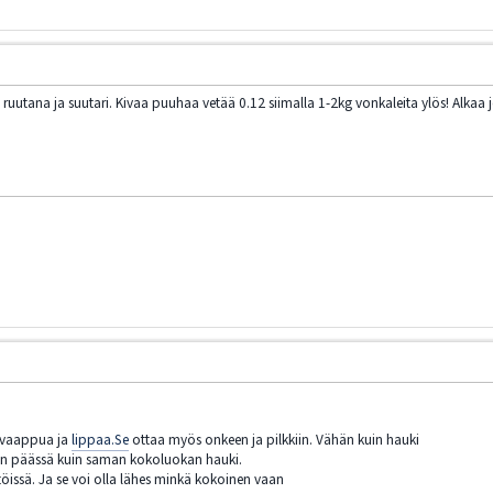
uutana ja suutari. Kivaa puuhaa vetää 0.12 siimalla 1-2kg vonkaleita ylös! Alkaa jo
aa,vaappua ja
lippaa.Se
ottaa myös onkeen ja pilkkiin. Vähän kuin hauki
an päässä kuin saman kokoluokan hauki.
stöissä. Ja se voi olla lähes minkä kokoinen vaan