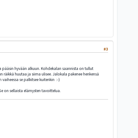
#3
lla pääsin hyvään alkuun. Kohdekalan saannista on tullut
kun räikkä huutaa ja siima ulisee. Jalokala pakenee henkensä
vaiheessa se palkitsee kuitenkin :-)
e on sellaista elämysten tavoittelua.