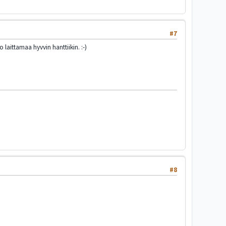
#7
 laittamaa hyvvin hanttiikin. :-)
#8