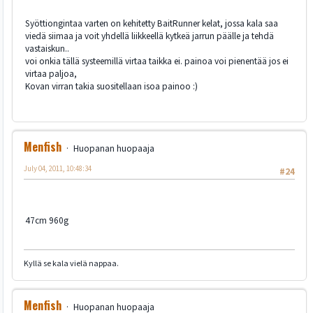
Syöttiongintaa varten on kehitetty BaitRunner kelat, jossa kala saa
viedä siimaa ja voit yhdellä liikkeellä kytkeä jarrun päälle ja tehdä
vastaiskun..
voi onkia tällä systeemillä virtaa taikka ei. painoa voi pienentää jos ei
virtaa paljoa,
Kovan virran takia suositellaan isoa painoo :)
Menfish
Huopanan huopaaja
July 04, 2011, 10:48:34
#24
47cm 960g
Kyllä se kala vielä nappaa.
Menfish
Huopanan huopaaja