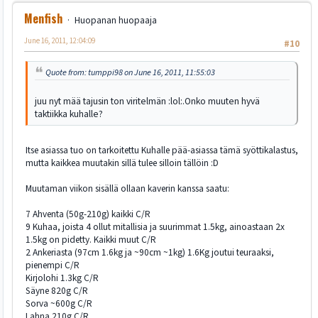
Menfish
Huopanan huopaaja
June 16, 2011, 12:04:09
#10
Quote from: tumppi98 on June 16, 2011, 11:55:03
juu nyt mää tajusin ton viritelmän :lol:.Onko muuten hyvä
taktiikka kuhalle?
Itse asiassa tuo on tarkoitettu Kuhalle pää-asiassa tämä syöttikalastus,
mutta kaikkea muutakin sillä tulee silloin tällöin :D
Muutaman viikon sisällä ollaan kaverin kanssa saatu:
7 Ahventa (50g-210g) kaikki C/R
9 Kuhaa, joista 4 ollut mitallisia ja suurimmat 1.5kg, ainoastaan 2x
1.5kg on pidetty. Kaikki muut C/R
2 Ankeriasta (97cm 1.6kg ja ~90cm ~1kg) 1.6Kg joutui teuraaksi,
pienempi C/R
Kirjolohi 1.3kg C/R
Säyne 820g C/R
Sorva ~600g C/R
Lahna 210g C/R