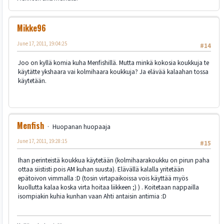
Mikke96
June 17, 2011, 19:04:25
#14
Joo on kyllä komia kuha Menfishillä. Mutta minkä kokosia koukkuja te
käytätte ykshaara vai kolmihaara koukkuja? Ja elävää kalaahan tossa
käytetään.
Menfish
Huopanan huopaaja
June 17, 2011, 19:28:15
#15
Ihan perinteistä koukkua käytetään (kolmihaarakoukku on pirun paha
ottaa siististi pois AM kuhan suusta). Elävällä kalalla yritetään
epätoivon vimmalla :D (tosin virtapaikoissa vois käyttää myös
kuollutta kalaa koska virta hoitaa liikkeen ;) ) . Koitetaan nappailla
isompiakin kuhia kunhan vaan Ahti antaisin antimia :D