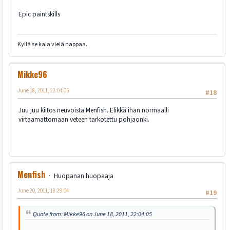
Epic paintskills
Kyllä se kala vielä nappaa.
Mikke96
June 18, 2011, 22:04:05
#18
Juu juu kiitos neuvoista Menfish. Elikkä ihan normaalli
virtaamattomaan veteen tarkotettu pohjaonki.
Menfish
Huopanan huopaaja
June 20, 2011, 18:29:04
#19
Quote from: Mikke96 on June 18, 2011, 22:04:05