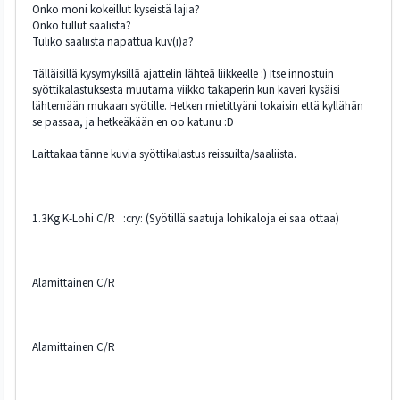
Onko moni kokeillut kyseistä lajia?
Onko tullut saalista?
Tuliko saaliista napattua kuv(i)a?
Tälläisillä kysymyksillä ajattelin lähteä liikkeelle :) Itse innostuin
syöttikalastuksesta muutama viikko takaperin kun kaveri kysäisi
lähtemään mukaan syötille. Hetken mietittyäni tokaisin että kyllähän
se passaa, ja hetkeäkään en oo katunu :D
Laittakaa tänne kuvia syöttikalastus reissuilta/saaliista.
1.3Kg K-Lohi C/R :cry: (Syötillä saatuja lohikaloja ei saa ottaa)
Alamittainen C/R
Alamittainen C/R