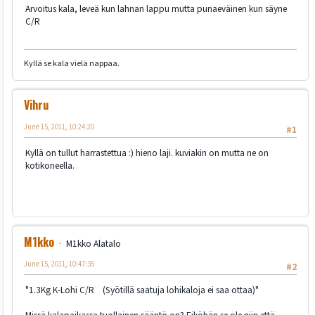
Arvoitus kala, leveä kun lahnan lappu mutta punaeväinen kun säyne
C/R
Kyllä se kala vielä nappaa.
Vihru
June 15, 2011, 10:24:20
#1
Kyllä on tullut harrastettua :) hieno laji. kuviakin on mutta ne on
kotikoneella.
M1kko
M1kko Alatalo
June 15, 2011, 10:47:35
#2
"1.3Kg K-Lohi C/R (Syötillä saatuja lohikaloja ei saa ottaa)"