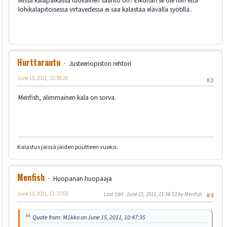
Missä kalapaikassa tuollainen sääntö on? Eiköhän se ole niin että
lohikalapitoisessa virtavedessa ei saa kalastaa elävällä syötillä..
Hurttarautu
Justeeriopiston rehtori
June 15, 2011, 10:59:28
#3
Menfish, alimmainen kala on sorva.
Kalastus jäissä jäiden puutteen vuoksi.
Menfish
Huopanan huopaaja
June 15, 2011, 11:37:03
Last Edit
: June 15, 2011, 11:56:53 by Menfish
#4
Quote from: M1kko on June 15, 2011, 10:47:35