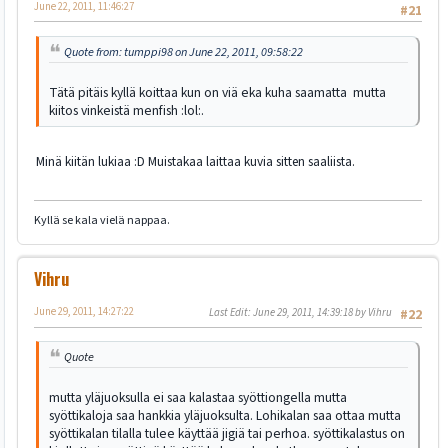
June 22, 2011, 11:46:27
#21
Quote from: tumppi98 on June 22, 2011, 09:58:22
Tätä pitäis kyllä koittaa kun on viä eka kuha saamatta mutta
kiitos vinkeistä menfish :lol:.
Minä kiitän lukiaa :D Muistakaa laittaa kuvia sitten saaliista.
Kyllä se kala vielä nappaa.
Vihru
June 29, 2011, 14:27:22
Last Edit
: June 29, 2011, 14:39:18 by Vihru
#22
Quote
mutta yläjuoksulla ei saa kalastaa syöttiongella mutta
syöttikaloja saa hankkia yläjuoksulta. Lohikalan saa ottaa mutta
syöttikalan tilalla tulee käyttää jigiä tai perhoa. syöttikalastus on