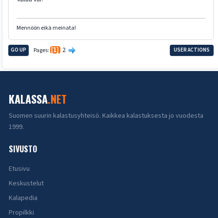
Mennöön eikä meinata!
2
GO UP
Pages
1
USER ACTIONS
KALASSA
.NET
Suomen suurin kalastusyhteisö. Kaikkea kalastuksesta jo vuodesta
1999.
SIVUSTO
Etusivu
Keskustelut
Kalapedia
Propilkki