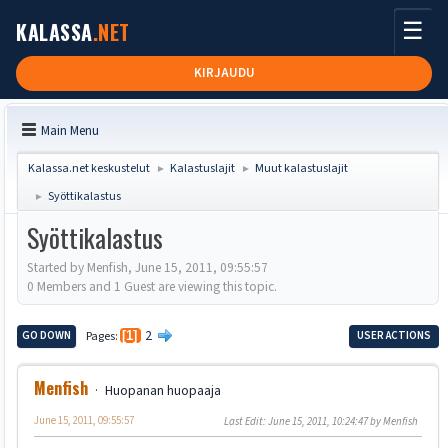
☰
KALASSA
.NET
KIRJAUDU
Main Menu
Kalassa.net keskustelut
Kalastuslajit
Muut kalastuslajit
►
►
Syöttikalastus
►
Syöttikalastus
Started by Menfish, June 15, 2011, 09:55:57
0 Members and 1 Guest are viewing this topic.
2
GO DOWN
Pages
1
USER ACTIONS
Menfish
Huopanan huopaaja
June 15, 2011, 09:55:57
Last Edit
: June 15, 2011, 10:24:47 by Menfish