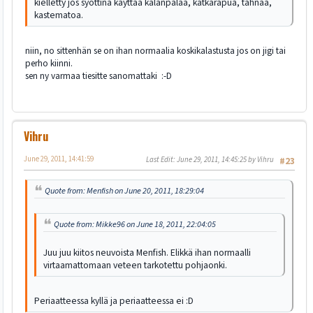
kielletty jos syöttinä käyttää kalanpalaa, katkarapua, tahnaa,
kastematoa.
niin, no sittenhän se on ihan normaalia koskikalastusta jos on jigi tai
perho kiinni.
sen ny varmaa tiesitte sanomattaki :-D
Vihru
June 29, 2011, 14:41:59
Last Edit
: June 29, 2011, 14:45:25 by Vihru
#23
Quote from: Menfish on June 20, 2011, 18:29:04
Quote from: Mikke96 on June 18, 2011, 22:04:05
Juu juu kiitos neuvoista Menfish. Elikkä ihan normaalli
virtaamattomaan veteen tarkotettu pohjaonki.
Periaatteessa kyllä ja periaatteessa ei :D