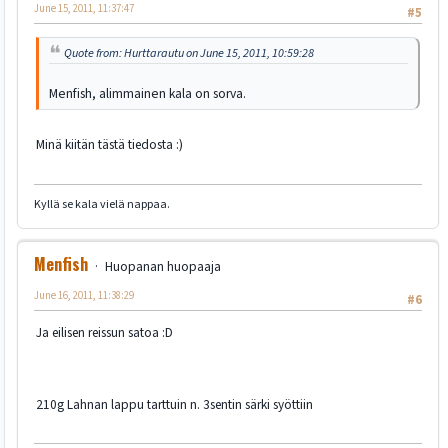
June 15, 2011, 11:37:47
#5
Quote from: Hurttarautu on June 15, 2011, 10:59:28
Menfish, alimmainen kala on sorva.
Minä kiitän tästä tiedosta :)
Kyllä se kala vielä nappaa.
Menfish
Huopanan huopaaja
June 16, 2011, 11:38:29
#6
Ja eilisen reissun satoa :D
210g Lahnan lappu tarttuin n. 3sentin särki syöttiin