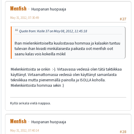
Menfish
Huopanan huopaaja
May 31, 2012, 07:30:49
#27
Quote from: Kalle 37 on May 08, 2012, 11:45:18
Ihan mielenkiintoiselta kuulostavaa hommaa ja kalaakin tuntuu
tulevan ihan kivasti minkälaisesta paikasta oot menfish oot
saanu kalas vois kokeilla mökil
Mielenkiintoista se onkin :-). Virtaavassa vedessä olen tätä taktiikkaa
käyttänyt. Virtaamattomassa vedessä olen käyttänyt samanlaista
tekniikkaa mutta pienemmällä painolla ja ISOLLA koholla.
Mielenkiintoista hommaa sekin :)
Kyllä se kala vielä nappaa.
Menfish
Huopanan huopaaja
May 31, 2012, 07:40:14
#28