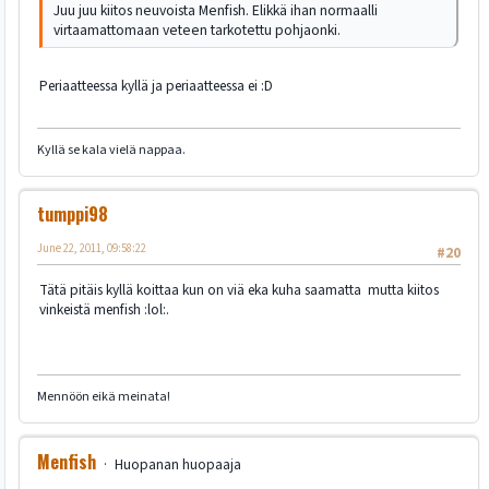
Juu juu kiitos neuvoista Menfish. Elikkä ihan normaalli
virtaamattomaan veteen tarkotettu pohjaonki.
Periaatteessa kyllä ja periaatteessa ei :D
Kyllä se kala vielä nappaa.
tumppi98
June 22, 2011, 09:58:22
#20
Tätä pitäis kyllä koittaa kun on viä eka kuha saamatta mutta kiitos
vinkeistä menfish :lol:.
Mennöön eikä meinata!
Menfish
Huopanan huopaaja