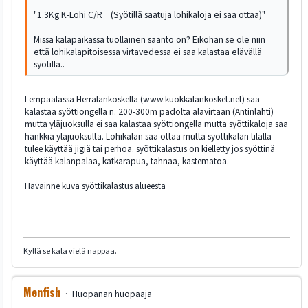
"1.3Kg K-Lohi C/R (Syötillä saatuja lohikaloja ei saa ottaa)"
Missä kalapaikassa tuollainen sääntö on? Eiköhän se ole niin
että lohikalapitoisessa virtavedessa ei saa kalastaa elävällä
syötillä..
Lempäälässä Herralankoskella (www.kuokkalankosket.net) saa
kalastaa syöttiongella n. 200-300m padolta alavirtaan (Antinlahti)
mutta yläjuoksulla ei saa kalastaa syöttiongella mutta syöttikaloja saa
hankkia yläjuoksulta. Lohikalan saa ottaa mutta syöttikalan tilalla
tulee käyttää jigiä tai perhoa. syöttikalastus on kielletty jos syöttinä
käyttää kalanpalaa, katkarapua, tahnaa, kastematoa.
Havainne kuva syöttikalastus alueesta
Kyllä se kala vielä nappaa.
Menfish
Huopanan huopaaja