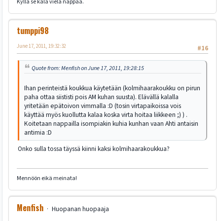
Kyllä se kala vielä nappaa.
tumppi98
June 17, 2011, 19:32:32
#16
Quote from: Menfish on June 17, 2011, 19:28:15
Ihan perinteistä koukkua käytetään (kolmihaarakoukku on pirun
paha ottaa siististi pois AM kuhan suusta). Elävällä kalalla
yritetään epätoivon vimmalla :D (tosin virtapaikoissa vois
käyttää myös kuollutta kalaa koska virta hoitaa liikkeen ;) ) .
Koitetaan nappailla isompiakin kuhia kunhan vaan Ahti antaisin
antimia :D
Onko sulla tossa täyssä kiinni kaksi kolmihaarakoukkua?
Mennöön eikä meinata!
Menfish
Huopanan huopaaja