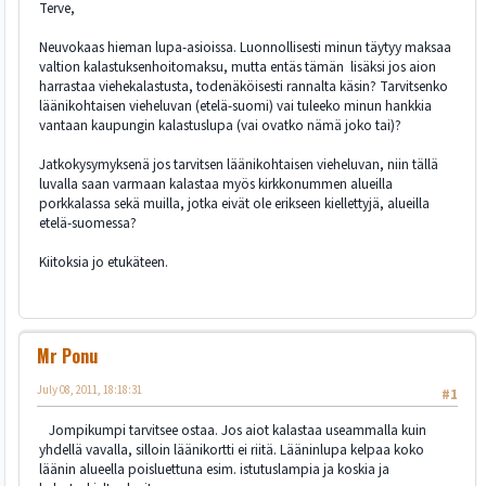
Terve,
Neuvokaas hieman lupa-asioissa. Luonnollisesti minun täytyy maksaa
valtion kalastuksenhoitomaksu, mutta entäs tämän lisäksi jos aion
harrastaa viehekalastusta, todenäköisesti rannalta käsin? Tarvitsenko
läänikohtaisen vieheluvan (etelä-suomi) vai tuleeko minun hankkia
vantaan kaupungin kalastuslupa (vai ovatko nämä joko tai)?
Jatkokysymyksenä jos tarvitsen läänikohtaisen vieheluvan, niin tällä
luvalla saan varmaan kalastaa myös kirkkonummen alueilla
porkkalassa sekä muilla, jotka eivät ole erikseen kiellettyjä, alueilla
etelä-suomessa?
Kiitoksia jo etukäteen.
Mr Ponu
July 08, 2011, 18:18:31
#1
Jompikumpi tarvitsee ostaa. Jos aiot kalastaa useammalla kuin
yhdellä vavalla, silloin läänikortti ei riitä. Lääninlupa kelpaa koko
läänin alueella poisluettuna esim. istutuslampia ja koskia ja