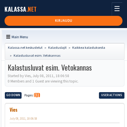
☰
KALASSA
.NET
KIRJAUDU
Main Menu
Kalassa.net keskustelut
Kalastuslajit
Kaikkea kalastuksesta
►
►
Kalastusluvat esim. Vetokannas
►
Kalastusluvat esim. Vetokannas
Started by Vies, July 08, 2011, 18:06:58
0 Members and 1 Guest are viewing this topic.
GO DOWN
Pages
1
USER ACTIONS
Vies
July 08, 2011, 18:06:58