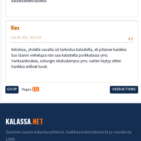
kalastuskieltoalueita.
Vies
July 08, 2011, 18:23:26
#2
Kiitoksia, yhdellä vavalla oli tarkoitus kalastella, eli pitänee hankkia
tuo läänin viehelupa niin saa kalastella porkkalassa yms.
Vantaankoskea, sotungin istutuslampia yms. varten täytyy sitten
hankkia erilliset luvat.
GO UP
Pages
1
USER ACTIONS
KALASSA
.NET
Suomen suurin kalastusyhteisö. Kaikkea kalastuksesta jo vuodesta
1999.