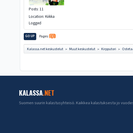
Posts: 11
Location: Kiikka
Logged
GO UP
Pages
1
Kalassa.net keskustelut
Muut keskustelut
Kirpputori
Osteta
►
►
►
KALASSA
.NET
Suomen suurin kalastusyhteisö. Kaikkea kalastuksesta jo vuode