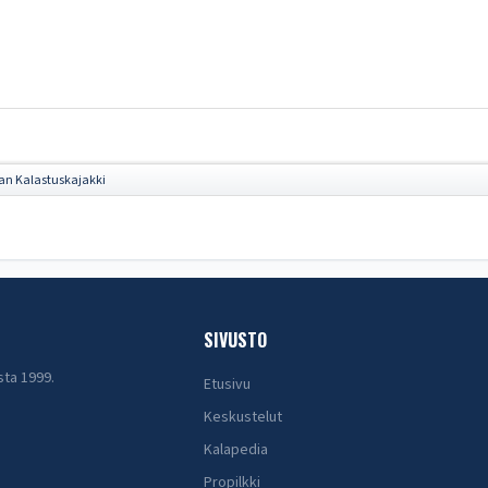
an Kalastuskajakki
SIVUSTO
sta 1999.
Etusivu
Keskustelut
Kalapedia
Propilkki