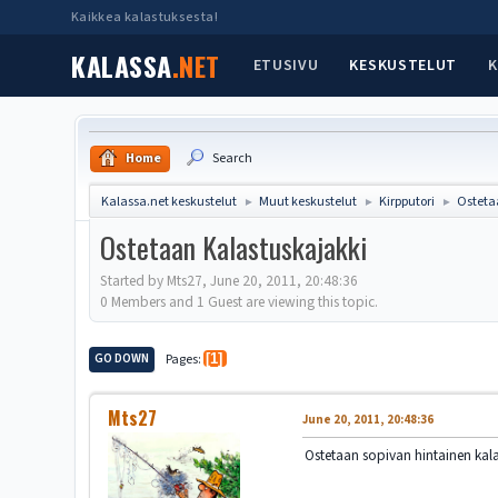
Kaikkea kalastuksesta!
KALASSA
.NET
ETUSIVU
KESKUSTELUT
K
Home
Search
Kalassa.net keskustelut
Muut keskustelut
Kirpputori
Osteta
►
►
►
Ostetaan Kalastuskajakki
Started by Mts27, June 20, 2011, 20:48:36
0 Members and 1 Guest are viewing this topic.
GO DOWN
Pages
1
Mts27
June 20, 2011, 20:48:36
Ostetaan sopivan hintainen kala