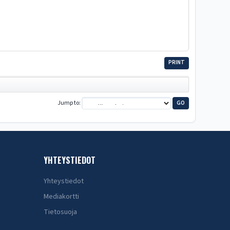
PRINT
Jump to
YHTEYSTIEDOT
Yhteystiedot
Mediakortti
Tietosuoja