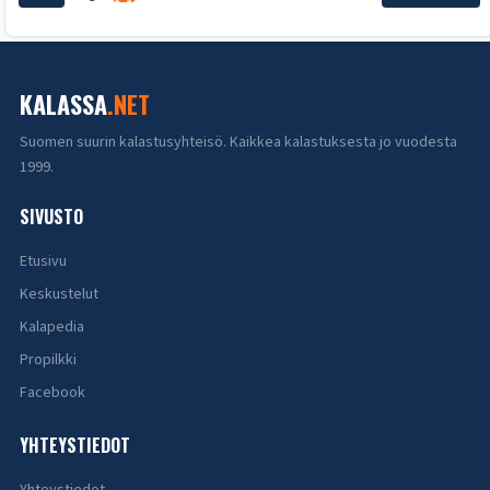
KALASSA
.NET
Suomen suurin kalastusyhteisö. Kaikkea kalastuksesta jo vuodesta
1999.
SIVUSTO
Etusivu
Keskustelut
Kalapedia
Propilkki
Facebook
YHTEYSTIEDOT