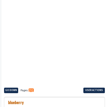
GO DOWN
Pages
1
USER ACTIONS
blueberry