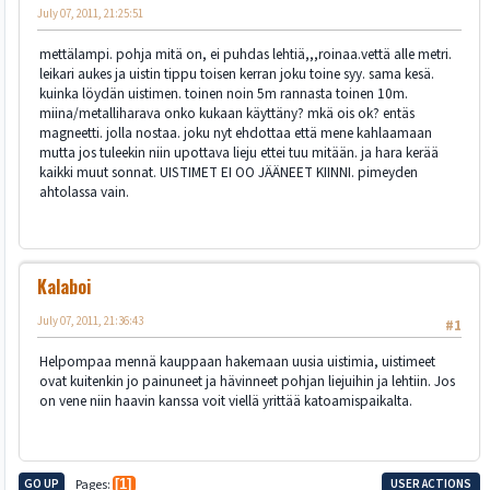
July 07, 2011, 21:25:51
mettälampi. pohja mitä on, ei puhdas lehtiä,,,roinaa.vettä alle metri.
leikari aukes ja uistin tippu toisen kerran joku toine syy. sama kesä.
kuinka löydän uistimen. toinen noin 5m rannasta toinen 10m.
miina/metalliharava onko kukaan käyttäny? mkä ois ok? entäs
magneetti. jolla nostaa. joku nyt ehdottaa että mene kahlaamaan
mutta jos tuleekin niin upottava lieju ettei tuu mitään. ja hara kerää
kaikki muut sonnat. UISTIMET EI OO JÄÄNEET KIINNI. pimeyden
ahtolassa vain.
Kalaboi
July 07, 2011, 21:36:43
#1
Helpompaa mennä kauppaan hakemaan uusia uistimia, uistimeet
ovat kuitenkin jo painuneet ja hävinneet pohjan liejuihin ja lehtiin. Jos
on vene niin haavin kanssa voit viellä yrittää katoamispaikalta.
GO UP
Pages
1
USER ACTIONS