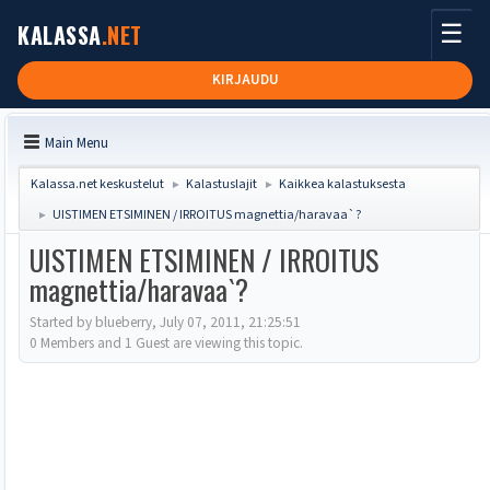
☰
KALASSA
.NET
KIRJAUDU
Main Menu
Kalassa.net keskustelut
Kalastuslajit
Kaikkea kalastuksesta
►
►
UISTIMEN ETSIMINEN / IRROITUS magnettia/haravaa`?
►
UISTIMEN ETSIMINEN / IRROITUS
magnettia/haravaa`?
Started by blueberry, July 07, 2011, 21:25:51
0 Members and 1 Guest are viewing this topic.