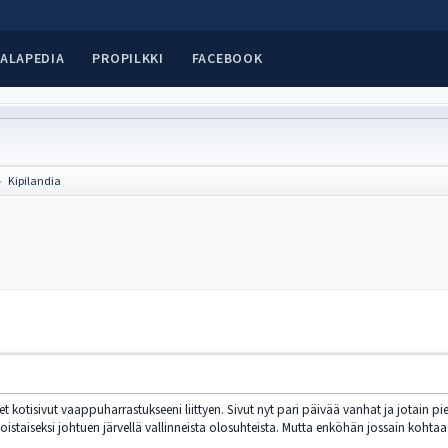
ALAPEDIA
PROPILKKI
FACEBOOK
Kipilandia
►
et kotisivut vaappuharrastukseeni liittyen. Sivut nyt pari päivää vanhat ja jotain pi
oistaiseksi johtuen järvellä vallinneista olosuhteista. Mutta enköhän jossain koht