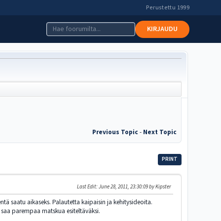
Perustettu 1999
KIRJAUDU
Previous Topic
-
Next Topic
PRINT
Last Edit
: June 28, 2011, 23:30:09 by Kipster
entä saatu aikaseks. Palautetta kaipaisin ja kehitysideoita.
aa saa parempaa matskua esiteltäväksi.