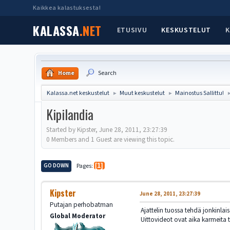
Kaikkea kalastuksesta!
KALASSA
.NET
ETUSIVU
KESKUSTELUT
K
Home
Search
Kalassa.net keskustelut
Muut keskustelut
Mainostus Sallittu!
►
►
Kipilandia
Started by Kipster, June 28, 2011, 23:27:39
0 Members and 1 Guest are viewing this topic.
GO DOWN
Pages
1
Kipster
June 28, 2011, 23:27:39
Putajan perhobatman
Ajattelin tuossa tehdä jonkinlais
Global Moderator
Uittovideot ovat aika karmeita t