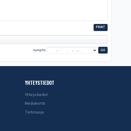
PRINT
Jump to
YHTEYSTIEDOT
Yhteystiedot
Mediakortti
Tietosuoja