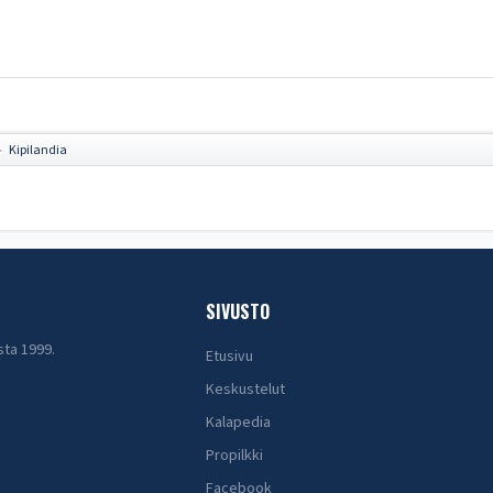
Kipilandia
►
SIVUSTO
sta 1999.
Etusivu
Keskustelut
Kalapedia
Propilkki
Facebook