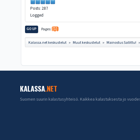
Posts: 287
Logged
GO UP
Pages
1
Kalassa.net keskustelut
Muut keskustelut
Mainostus Sallittu!
►
►
KALASSA
.NET
Suomen suurin kalastusyhteisö. Kaikkea kalastuksesta jo vuode