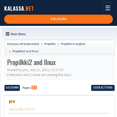
☰
KALASSA
.NET
KIRJAUDU
Main Menu
Kalassa.net keskustelut
Propilkki
Propilkki in english
►
►
Propilkki2 and lInux
►
Propilkki2 and lInux
Started by pro, July 21, 2011, 13:27:13
0 Members and 1 Guest are viewing this topic.
GO DOWN
Pages
1
USER ACTIONS
pro
July 21, 2011, 13:27:13