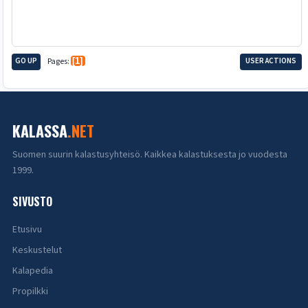
GO UP
Pages
1
USER ACTIONS
KALASSA
.NET
Suomen suurin kalastusyhteisö. Kaikkea kalastuksesta jo vuodesta
1999.
SIVUSTO
Etusivu
Keskustelut
Kalapedia
Propilkki