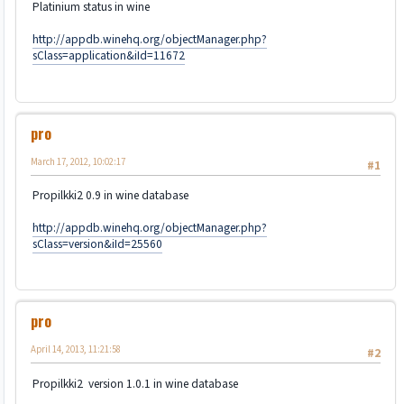
Platinium status in wine
http://appdb.winehq.org/objectManager.php?
sClass=application&iId=11672
pro
March 17, 2012, 10:02:17
#1
Propilkki2 0.9 in wine database
http://appdb.winehq.org/objectManager.php?
sClass=version&iId=25560
pro
April 14, 2013, 11:21:58
#2
Propilkki2 version 1.0.1 in wine database