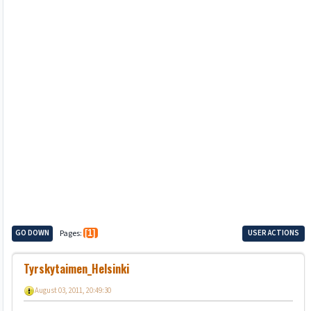
GO DOWN
Pages
1
USER ACTIONS
Tyrskytaimen_Helsinki
August 03, 2011, 20:49:30