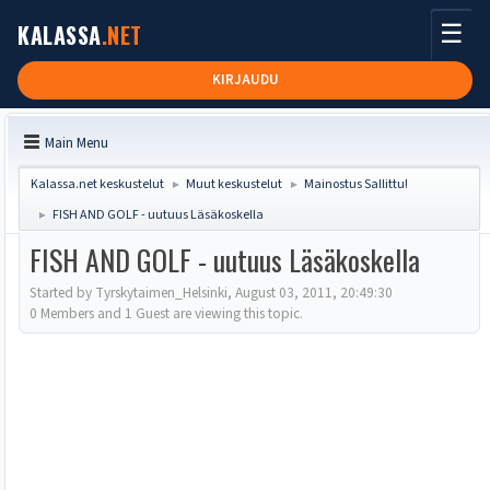
☰
KALASSA
.NET
KIRJAUDU
Main Menu
Kalassa.net keskustelut
Muut keskustelut
Mainostus Sallittu!
►
►
FISH AND GOLF - uutuus Läsäkoskella
►
FISH AND GOLF - uutuus Läsäkoskella
Started by Tyrskytaimen_Helsinki, August 03, 2011, 20:49:30
0 Members and 1 Guest are viewing this topic.