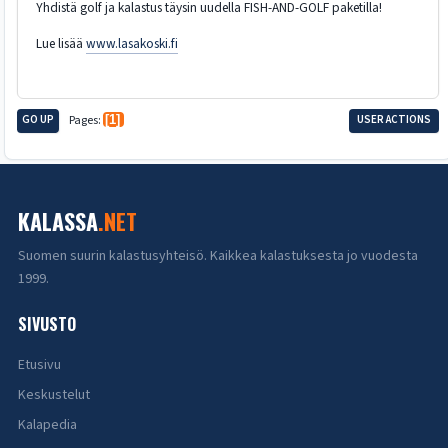
Yhdistä golf ja kalastus täysin uudella FISH-AND-GOLF paketilla!
Lue lisää
www.lasakoski.fi
GO UP
Pages
1
USER ACTIONS
KALASSA
.NET
Suomen suurin kalastusyhteisö. Kaikkea kalastuksesta jo vuodesta
1999.
SIVUSTO
Etusivu
Keskustelut
Kalapedia