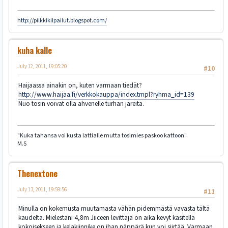
http://pilkkikilpailut.blogspot.com/
kuha kalle
July 12, 2011, 19:05:20
#10
Haijaassa ainakin on, kuten varmaan tiedät?
http://www.haijaa.fi/verkkokauppa/index.tmpl?ryhma_id=139
Nuo tosin voivat olla ahvenelle turhan järeitä.
"Kuka tahansa voi kusta lattialle mutta tosimies paskoo kattoon".
M.S
Thenextone
July 13, 2011, 19:59:56
#11
Minulla on kokemusta muutamasta vähän pidemmästä vavasta tältä
kaudelta. Mielestäni 4,8m Jiiceen levittäjä on aika kevyt käsitellä
kokoisekseen ja kelakiinnike on ihan näppärä kun voi siirtää. Varmaan