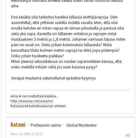
Mennäänpä vanhalla aiheella vaikka onkin vähän huonosti tekastu
aihe.
Ensi kesäksi olisi tarkoitus hankkia tällaisia levittäjävapoja. Olen
suunnitellut, että yrittäisin uistella viidellä vavalla siten, että olisi
sivuilla kahden eri mitan vapaa eri siiman pituuksilla ja perässä olisi
vielä yksi vapa. Kaverilla on tällainen viritelmä ja vapojen mitat
muistaakseni 3 metriä ja 1,8 metriä. Jokainen varmaan tajuaa miten
päin ne vavat on. Onko jollain kokemuksia tällaisesta? Mistä
kannattaisi tilata kolmen metrin vapoja tai ehkä jopa pidempiä?
Onko jotain huokeeta paikkaa?
Miten yleensä vetouistelussa on noiden vapamerkkien kanssa, että
onko merkillä mitään väliä jos vaan kasassa pysyy?
Siinäpä muutama askarruttanut epäselvä kysymys.
Aina ei voi miellyttää kaikkia..
http://kalassa.net/aatami/
Kalassanet kalastusseuran sihteeri
Aatami
Professorin vaimo
Global Moderator
March 18, 2009, 15:30:17
#3