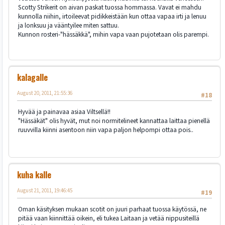
Scotty Strikerit on aivan paskat tuossa hommassa. Vavat ei mahdu
kunnolla niihin, irtoileevat pidikkeistään kun ottaa vapaa irti ja lenuu
ja lonksuu ja vääntyilee miten sattuu.
Kunnon rosteri-"hässäkkä", mihin vapa vaan pujotetaan olis parempi.
kalagalle
August 20, 2011, 21:55:36
#18
Hyvää ja painavaa asiaa Viltsellä!!
"Hässäkät" olis hyvät, mut noi normitelineet kannattaa laittaa pienellä
ruuvvilla kiinni asentoon niin vapa paljon helpompi ottaa pois..
kuha kalle
August 21, 2011, 19:46:45
#19
Oman käsityksen mukaan scotit on juuri parhaat tuossa käytössä, ne
pitää vaan kiinnittää oikein, eli tukea Laitaan ja vetää nippusiteillä