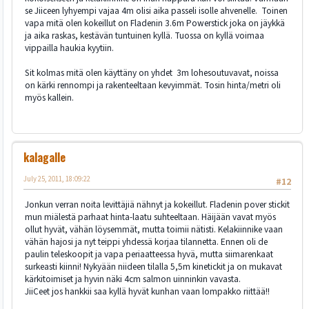
se Jiiceen lyhyempi vajaa 4m olisi aika passeli isolle ahvenelle. Toinen
vapa mitä olen kokeillut on Fladenin 3.6m Powerstick joka on jäykkä
ja aika raskas, kestävän tuntuinen kyllä. Tuossa on kyllä voimaa
vippailla haukia kyytiin.
Sit kolmas mitä olen käyttäny on yhdet 3m lohesoutuvavat, noissa
on kärki rennompi ja rakenteeltaan kevyimmät. Tosin hinta/metri oli
myös kallein.
kalagalle
July 25, 2011, 18:09:22
#12
Jonkun verran noita levittäjiä nähnyt ja kokeillut. Fladenin pover stickit
mun miälestä parhaat hinta-laatu suhteeltaan. Häijään vavat myös
ollut hyvät, vähän löysemmät, mutta toimii nätisti. Kelakiinnike vaan
vähän hajosi ja nyt teippi yhdessä korjaa tilannetta. Ennen oli de
paulin teleskoopit ja vapa periaatteessa hyvä, mutta siimarenkaat
surkeasti kiinni! Nykyään niideen tilalla 5,5m kinetickit ja on mukavat
kärkitoimiset ja hyvin näki 4cm salmon uinninkin vavasta.
JiiCeet jos hankkii saa kyllä hyvät kunhan vaan lompakko riittää!!