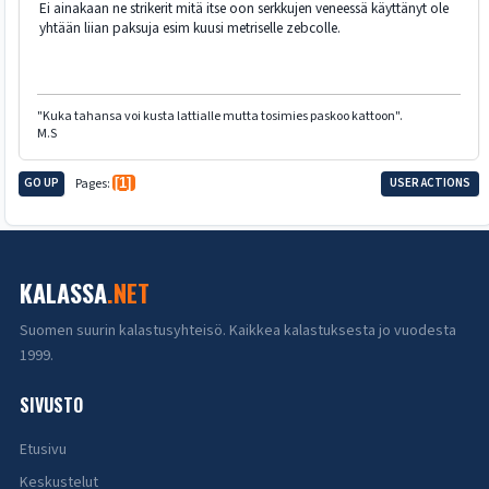
Ei ainakaan ne strikerit mitä itse oon serkkujen veneessä käyttänyt ole
yhtään liian paksuja esim kuusi metriselle zebcolle.
"Kuka tahansa voi kusta lattialle mutta tosimies paskoo kattoon".
M.S
GO UP
Pages
1
USER ACTIONS
KALASSA
.NET
Suomen suurin kalastusyhteisö. Kaikkea kalastuksesta jo vuodesta
1999.
SIVUSTO
Etusivu
Keskustelut