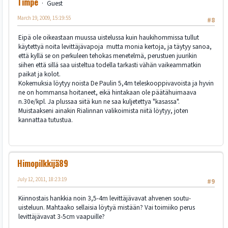
Timpe
Guest
March 19, 2009, 15:19:55
#8
Eipä ole oikeastaan muussa uistelussa kuin haukihommissa tullut
käytettyä noita levittäjävapoja mutta monia kertoja, ja täytyy sanoa,
että kyllä se on perkuleen tehokas menetelmä, perustuen juurikin
siihen että sillä saa uisteltua todella tarkasti vähän vaikeammatkin
paikat ja kolot.
Kokemuksia löytyy noista De Paulin 5,4m teleskooppivavoista ja hyvin
ne on hommansa hoitaneet, eikä hintakaan ole päätähuimaava
n.30e/kpl. Ja plussaa siitä kun ne saa kuljetettya "kasassa".
Muistaakseni ainakin Rialinnan valikoimista niitä löytyy, joten
kannattaa tutustua.
Himopilkkijä89
July 12, 2011, 18:23:19
#9
Kiinnostais hankkia noin 3,5-4m levittäjävavat ahvenen soutu-
uisteluun. Mahtaako sellaisia löytyä mistään? Vai toimiiko perus
levittäjävavat 3-5cm vaapuille?