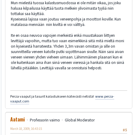
Mun mielestä tuossa kalastusmuodossa ei ole mitän vikaa, jos joku
haluaa kilpailussa käyttää tuota melkein ylivoimasta tyyliä niin
tottakai saa käyttää.
Kyseisessä lajissa vaan joutuu veneenpohja ja moottori koville. Kun
matalassa mennään niin kiviltä ei voi välttyä.
Ite en osaa neuvoa vapojen merkeistä enkä muustakaan liittyen
levittäjä vapoihin, mutta tuo vaan esimerkkinä siitä mitä mieltä moni
on kyseisestä harrateesta. Yhden 3,3m vavan omistan ja sille on
suunnitteilla veneen katolle putki sojotttmaan sivulle. Näin saisi aivan
veneen viereen yhden vieheen uimaan. Lähimmäinen plaanari kun ei
ole kuitenkaan aina ihan siinä veneen vieressä ja hankala sitä on siinä
lähellä pitääkkin. Levittäjä vavalla se onnistuisi helposti.
Perza vaaput ja tasurit kalastukseen kätevästi netistä!
www.perza-
vaaput.com
Aatami
Professorin vaimo
Global Moderator
March 18, 2009, 16:43:15
#5