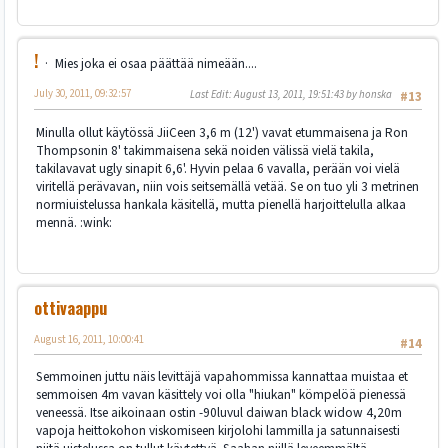
!
Mies joka ei osaa päättää nimeään....
July 30, 2011, 09:32:57
Last Edit
: August 13, 2011, 19:51:43 by honska
#13
Minulla ollut käytössä JiiCeen 3,6 m (12') vavat etummaisena ja Ron
Thompsonin 8' takimmaisena sekä noiden välissä vielä takila,
takilavavat ugly sinapit 6,6'. Hyvin pelaa 6 vavalla, perään voi vielä
viritellä perävavan, niin vois seitsemällä vetää. Se on tuo yli 3 metrinen
normiuistelussa hankala käsitellä, mutta pienellä harjoittelulla alkaa
mennä. :wink:
ottivaappu
August 16, 2011, 10:00:41
#14
Semmoinen juttu näis levittäjä vapahommissa kannattaa muistaa et
semmoisen 4m vavan käsittely voi olla "hiukan" kömpelöä pienessä
veneessä. Itse aikoinaan ostin -90luvul daiwan black widow 4,20m
vapoja heittokohon viskomiseen kirjolohi lammilla ja satunnaisesti