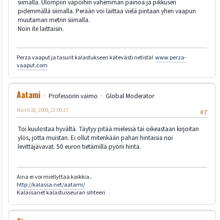
siimalla. Ulompiin vapoihin vähemmän painoa ja pikkusen
pidemmällä siimalla. Perään voi laittaa vielä pintaan yhen vaapun
muutaman metrin siimalla.
Noin ite laittaisin.
Perza vaaput ja tasurit kalastukseen kätevästi netistä!
www.perza-
vaaput.com
Aatami
Professorin vaimo
Global Moderator
March 18, 2009, 22:00:27
#7
Toi kuulostaa hyvältä. Täytyy pitää mielessä tai oikeastaan kirjoitan
ylös, jotta muistan. Ei ollut mitenkään pahan hintaisia noi
levittäjävavat. 50 euron tietämillä pyörii hinta.
Aina ei voi miellyttää kaikkia..
http://kalassa.net/aatami/
Kalassanet kalastusseuran sihteeri