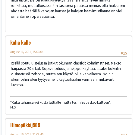
niitä uistelussa on tullut käytettyä. Saahan niillä leveemmältä
ronkittua, mut silloisessa 4m tasaperä paatissa meinas olla hiukkasen
ahdasta hääräillä vapojen kanssa ja kalojen haavimistilanne on viel
omanlainen operaationsa.
kuha kalle
August 16, 2011, 15:03:04
#15
Itsellä soutu uistelussa jotkut okuman classicit kolmimetriset. Makso
häijäässä 20 e kpl. Sopiva pituus ja helppo käyttää. Lisäksi kokeilin
viisimetristä zebcoa, mutta sen käyttö oli aika vaikeeta. Noihin
okumoihin olen tyytyväinen, käyttöikääkin varmaan mukavasti
luvassa.
"Kuka tahansa voi kusta lattialle mutta tosimies paskoo kattoon".
M.S
Himopilkkijä89
August 16, 2011, 21:08:45