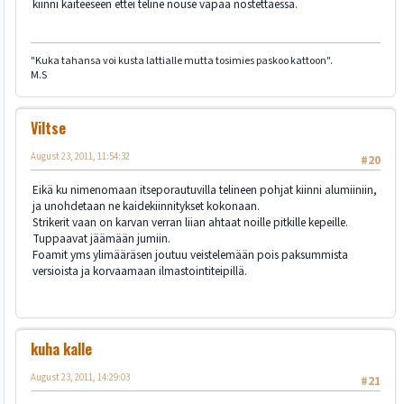
kiinni kaiteeseen ettei teline nouse vapaa nostettaessa.
"Kuka tahansa voi kusta lattialle mutta tosimies paskoo kattoon".
M.S
Viltse
August 23, 2011, 11:54:32
#20
Eikä ku nimenomaan itseporautuvilla telineen pohjat kiinni alumiiniin,
ja unohdetaan ne kaidekiinnitykset kokonaan.
Strikerit vaan on karvan verran liian ahtaat noille pitkille kepeille.
Tuppaavat jäämään jumiin.
Foamit yms ylimääräsen joutuu veistelemään pois paksummista
versioista ja korvaamaan ilmastointiteipillä.
kuha kalle
August 23, 2011, 14:29:03
#21