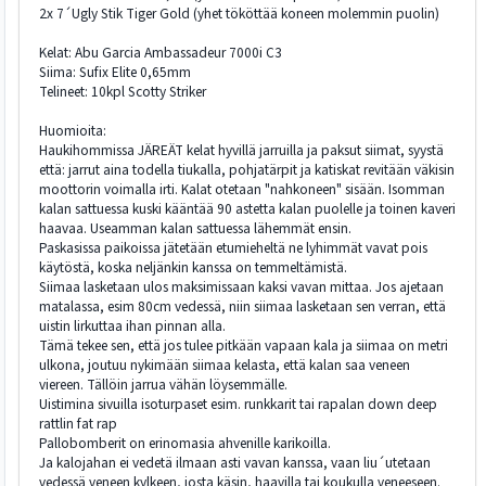
2x 7´Ugly Stik Tiger Gold (yhet tököttää koneen molemmin puolin)
Kelat: Abu Garcia Ambassadeur 7000i C3
Siima: Sufix Elite 0,65mm
Telineet: 10kpl Scotty Striker
Huomioita:
Haukihommissa JÄREÄT kelat hyvillä jarruilla ja paksut siimat, syystä
että: jarrut aina todella tiukalla, pohjatärpit ja katiskat revitään väkisin
moottorin voimalla irti. Kalat otetaan "nahkoneen" sisään. Isomman
kalan sattuessa kuski kääntää 90 astetta kalan puolelle ja toinen kaveri
haavaa. Useamman kalan sattuessa lähemmät ensin.
Paskasissa paikoissa jätetään etumieheltä ne lyhimmät vavat pois
käytöstä, koska neljänkin kanssa on temmeltämistä.
Siimaa lasketaan ulos maksimissaan kaksi vavan mittaa. Jos ajetaan
matalassa, esim 80cm vedessä, niin siimaa lasketaan sen verran, että
uistin lirkuttaa ihan pinnan alla.
Tämä tekee sen, että jos tulee pitkään vapaan kala ja siimaa on metri
ulkona, joutuu nykimään siimaa kelasta, että kalan saa veneen
viereen. Tällöin jarrua vähän löysemmälle.
Uistimina sivuilla isoturpaset esim. runkkarit tai rapalan down deep
rattlin fat rap
Pallobomberit on erinomasia ahvenille karikoilla.
Ja kalojahan ei vedetä ilmaan asti vavan kanssa, vaan liu´utetaan
vedessä veneen kylkeen, josta käsin, haavilla tai koukulla veneeseen.