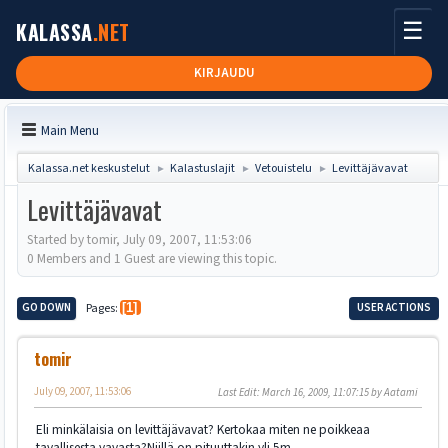
☰
KALASSA
.NET
KIRJAUDU
Main Menu
Kalassa.net keskustelut
Kalastuslajit
Vetouistelu
Levittäjävavat
►
►
►
Levittäjävavat
Started by tomir, July 09, 2007, 11:53:06
0 Members and 1 Guest are viewing this topic.
GO DOWN
Pages
1
USER ACTIONS
tomir
July 09, 2007, 11:53:06
Last Edit
: March 16, 2009, 11:07:15 by Aatami
Eli minkälaisia on levittäjävavat? Kertokaa miten ne poikkeaa
tavallisesta vavasta?Niillä on pituuttakin yli 5m.