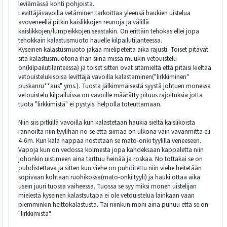
leviämässä kohti pohjoista.
Levittäjävavoilla vetäminen tarkoittaa yleensä haukien uistelua
avoveneellä pitkin kaislikkojen reunoja ja välillä
kaislikkojen/lumpeikkojen seastakin. On erittäin tehokas ellei jopa
tehokkain kalastusmuoto hauelle kilpailutilanteessa.
Kyseinen kalastusmuoto jakaa mielipeteita aika rajusti. Toiset pitävät
sitä kalastusmuotona ihan siinä missä muukin vetouistelu
on(kilpailutilanteessa) ja toiset sitten ovat sitämieltä että pitäisi kieltää
vetouistelukisoisa levittäjä vavoilla kalastaminen("lirkkiminen"
puskanru**aus" yms.). Tuosta jälkimmäisestä syystä johtuen monessa
vetouistelu kilpailuissa on vavoille määrätty pituus rajoituksia jotta
tuota "lirkkimistä" ei pystyisi helpolla toteuttamaan.
Niin siis pitkillä vavoilla kun kalastetaan haukia sieltä kaislikoista
rannoilta niin tyylihän no se että siimaa on ulkona vain vavanmitta eli
4-6m. Kun kala nappaa nostetaan se mato-onki tyylillä veneeseen.
Vapoja kun on vedossa kolmesta jopa kahdeksaan kappaletta niin
johonkin uistimeen aina tarttuu heinää ja roskaa. No tottakai se on
puhdistettava ja sitten kun viehe on puhditettu niin viehe heitetään
sopivaan kohtaan ruohikossa(mato-onki tyyli) ja hauki ottaa aika
usein juuri tuossa vaiheessa. Tuossa se syy miksi monen uistelijan
mielestä kyseinen kalastsutapa ei ole vetouistelua lainkaan vaan
piemminkin heittokalastusta. Tai niinkun moni aina puhuu että se on
"lirkkimistä".