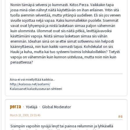
Noniin tämäpä selvensi jo kummasti. Kiitos Perza. Vaikkakin tapa
jossa minä olen nähnyt näitä käytettävän on ihan erilainen. Yritin sitä
tuolla aiemmin selventää, mutta yritänpä uudelleen. Eli siis jos veneen
sivuille sojottaa neljä vapaa. Kaksi kummallekkin puolelle. Sisemmät
vavat ovat lyhyempiä ja niistä lasketaan siimaa paljon vähemmän
kuin ulommista. Ulommat ovat siis näitä pitkiä, levittäjävavoiksi
käsittämiäni vapoja. Niistä siimaa lasketaan siimaa siis vähän
enemmän. Ideahan siinä on se ettei siimat sotkeennu niin helposti
käännyttäessä, niin kuin kaikki varmasti tajusi. Kohdekalat on siis
Hauki ja kuha, mutta kai tuo systeemi toimisi lohikaloillekkin? Tietysti
vapoja on vähemmän kuin kunnon uistelussa, mutta noin niin kuin
periaatteessa?
Aina ei voi miellyttää kaikkia..
http://kalassa.net/aatami/
Kalassanet kalastusseuran sihteeri
perza
Yöeläjä
Global Moderator
March 18, 2009, 19:55:46
#6
Sisimpiin vapoihin syväjä levyt tai painoa reilummin ja lyhkäsellä