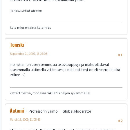
(kirjoitusvirheet poistettu)
kala mies on aina kalamies
Toniski
September 21, 2007, 18:28:03
#1
no nehän on usein semmosia teleskooppeja ja mahdollistavat
useammalla uistimella vetämisen ja mitä niitä nyt on eli ne eroaa aika
reilusti :-)
vettä 3 metriä, monessa takila? Ei paljon syvemmällä!
Aatami
Professorin vaimo
Global Moderator
March 16, 2009, 11:05:43
#2