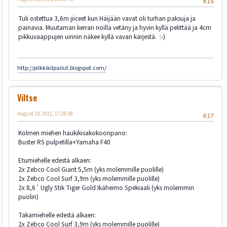
#16
Tuli ostettua 3,6m jiiceet kun Häijään vavat oli turhan paksuja ja
painavia. Muutaman kerran noilla vetäny ja hyvin kyllä pelittää ja 4cm
pikkuvaappujen uinnin näkee kyllä vavan kärjestä. :-)
http://pilkkikilpailut.blogspot.com/
Viltse
August 19, 2011, 17:28:08
#17
Kolmen miehen haukikisakokoonpano:
Buster RS pulpetilla+Yamaha F40
Etumiehelle edestä alkaen:
2x Zebco Cool Giant 5,5m (yks molemmille puolille)
2x Zebco Cool Surf 3,9m (yks molemmille puolille)
2x 8,6´ Ugly Stik Tiger Gold Ikäheimo Spekiaali (yks molemmin
puolin)
Takamiehelle edestä alkaen:
2x Zebco Cool Surf 3,9m (yks molemmille puolille)