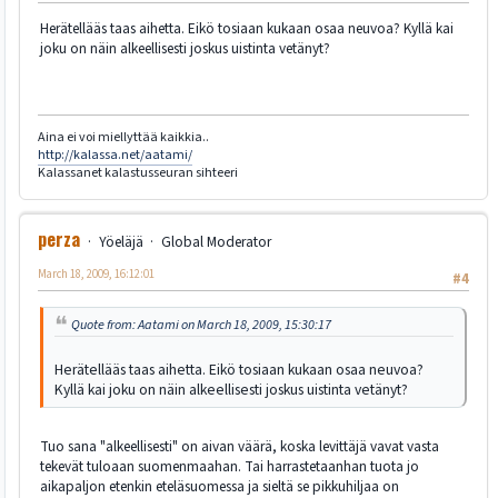
Herätellääs taas aihetta. Eikö tosiaan kukaan osaa neuvoa? Kyllä kai
joku on näin alkeellisesti joskus uistinta vetänyt?
Aina ei voi miellyttää kaikkia..
http://kalassa.net/aatami/
Kalassanet kalastusseuran sihteeri
perza
Yöeläjä
Global Moderator
March 18, 2009, 16:12:01
#4
Quote from: Aatami on March 18, 2009, 15:30:17
Herätellääs taas aihetta. Eikö tosiaan kukaan osaa neuvoa?
Kyllä kai joku on näin alkeellisesti joskus uistinta vetänyt?
Tuo sana "alkeellisesti" on aivan väärä, koska levittäjä vavat vasta
tekevät tuloaan suomenmaahan. Tai harrastetaanhan tuota jo
aikapaljon etenkin eteläsuomessa ja sieltä se pikkuhiljaa on