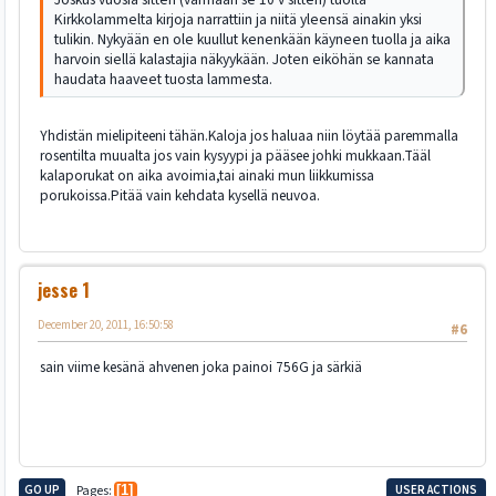
Kirkkolammelta kirjoja narrattiin ja niitä yleensä ainakin yksi
tulikin. Nykyään en ole kuullut kenenkään käyneen tuolla ja aika
harvoin siellä kalastajia näkyykään. Joten eiköhän se kannata
haudata haaveet tuosta lammesta.
Yhdistän mielipiteeni tähän.Kaloja jos haluaa niin löytää paremmalla
rosentilta muualta jos vain kysyypi ja pääsee johki mukkaan.Tääl
kalaporukat on aika avoimia,tai ainaki mun liikkumissa
porukoissa.Pitää vain kehdata kysellä neuvoa.
jesse 1
December 20, 2011, 16:50:58
#6
sain viime kesänä ahvenen joka painoi 756G ja särkiä
GO UP
Pages
1
USER ACTIONS