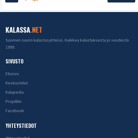
KALASSA
.NET
Suomen suurin kalastusyhteisö. Kaikkea kalastuksesta jo vuodesta
1999.
SIVUSTO
Etusivu
Keskustelut
Kalapedia
Propilkki
Facebook
YHTEYSTIEDOT