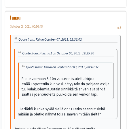
Janxu
October 08, 2011, 00:56:45
#5
Quote from: Fzi on October 07, 2011, 22:36:02
Quote from: Kuisma1 on October 06, 2011, 19:25:20
Quote from: Janxu on September 03, 2011, 08:46:37
Ei ole varmaan 5-10n vuoteen istutettu kirjoa
enää.Lopetettiin kun vesi jäätyy talvisin pohjaan asti ja
tuli kalakuolemia.Jotain sinnikkäitä ahvenia ja särkiä
saattaa joenpuolelta pulikoida sen verkon läpi.
Tiedätkö kuinka syvää siellä on? Oletko saannut sieltä
mitään ja oletko nähnyt toisia saavan mitään sieltä?
Joskus vuosia sitten (varmaan se 10 v sitten) tuolta