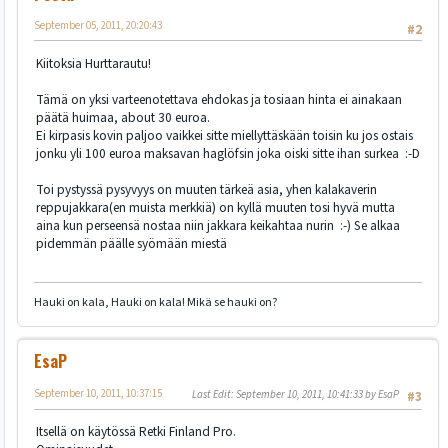
September 05, 2011, 20:20:43
#2
Kiitoksia Hurttarautu!
Tämä on yksi varteenotettava ehdokas ja tosiaan hinta ei ainakaan
päätä huimaa, about 30 euroa.
Ei kirpasis kovin paljoo vaikkei sitte miellyttäskään toisin ku jos ostais
jonku yli 100 euroa maksavan haglöfsin joka oiski sitte ihan surkea :-D
Toi pystyssä pysyvyys on muuten tärkeä asia, yhen kalakaverin
reppujakkara(en muista merkkiä) on kyllä muuten tosi hyvä mutta
aina kun perseensä nostaa niin jakkara keikahtaa nurin :-) Se alkaa
pidemmän päälle syömään miestä
Hauki on kala, Hauki on kala! Mikä se hauki on?
EsaP
September 10, 2011, 10:37:15
Last Edit
: September 10, 2011, 10:41:33 by EsaP
#3
Itsellä on käytössä Retki Finland Pro.