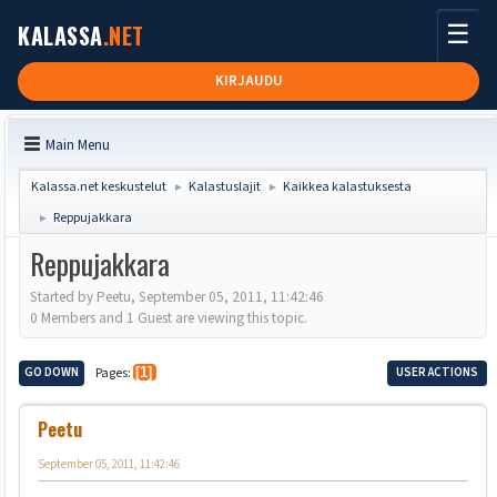
☰
KALASSA
.NET
KIRJAUDU
Main Menu
Kalassa.net keskustelut
Kalastuslajit
Kaikkea kalastuksesta
►
►
Reppujakkara
►
Reppujakkara
Started by Peetu, September 05, 2011, 11:42:46
0 Members and 1 Guest are viewing this topic.
GO DOWN
Pages
1
USER ACTIONS
Peetu
September 05, 2011, 11:42:46