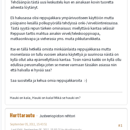
Tehdäänpäs tästä uusi keskustelu kun en ainakaan kovin tuoretta
aiheesta löytänyt.
Eli hakusassa olisi reppujakkara ympärivuotiseen käyttöön mutta
pääpaino kesällä polkupyörällä tehdyissä onki-/virvelöintireissuissa.
Tästä syystä repun tärkein ominaisuus: miellyttävä kantaa selässä!
Reppuun tarttis mahtua ainakin virveli/teleskooppivapa,
matkaonkivapa ja vieherasia yms. muita pikkutarvikkeita.
Itse en tällä hetkellä omista minkäänlaista reppujakkaraa mutta
monenlaisia on tullu vuosien aikana käytettyä ja suurinosa näistä on
kyllä ollut aika epämiellyttäviä kantaa. Tosin nämä kaikki on kyllä ollu
edullisia perusmalleja joten se menee varmaan tässäkin asiassa niin
että halvalla ei hyvää saa?
Saa suositella ja kehua omia reppujakkaroita :-)
Hauki on kala, Hauki on kala! Mikä se hauki on?
Hurttarautu
Justeeriopiston rehtori
September 05, 2011, 15:43:51
#1
Last Edit
: September 05, 2011, 15:50:21 by Hurttarautu