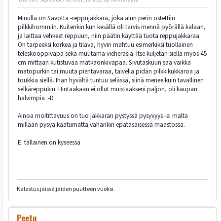
Minulla on Savotta -reppujakkara, joka alun perin ostettiin
pilkkihommiin. Kuitenkin kun kesällä oli tarvis mennä pyörällä kalaan,
ja laittaa vehkeet reppuun, niin päätin käyttää tuota reppujakkaraa.
On tarpeeksi korkea ja tilava, hyvin mahtuu esimerkiksi tuollainen
teleskooppivapa sekä muutama vieherasia. Itse kuljetan siellä myös 45
cm mittaan kutistuvaa matkaonkivapaa. Sivutaskuun saa vaikka
matopurkin tai muuta pientavaraa, talvella pidän pilkkikukkaroa ja
toukkia siellä. Ihan hyvältä tuntuu selässä, siinä menee kuin tavallinen
selkäreppukin. Hintaakaan ei ollut muistaakseni paljon, oli kaupan
halvimpia :-D
Ainoa moitittavuus on tuo jakkaran pystyssä pysyvyys -ei malta
millään pysyä kaatumatta vähänkin epätasaisessa maastossa.
E: tällainen on kyseessä
Kalastus jäissä jäiden puutteen vuoksi.
Peetu