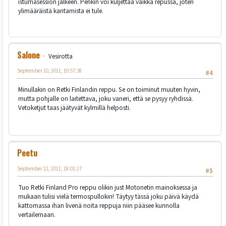
istumasession jälkeen. Penkin voi kuljettaa vaikka repussa, joten
ylimääräistä kantamista ei tule.
Salone
Vesirotta
September 10, 2011, 10:57:38
#4
Minullakin on Retki Finlandin reppu. Se on toiminut muuten hyvin,
mutta pohjalle on laitettava, joku vaneri, että se pysyy ryhdissä.
Vetoketjut taas jäätyvät kylmillä helposti.
Peetu
September 12, 2011, 18:01:27
#5
Tuo Retki Finland Pro reppu olikin just Motonetin mainoksessa ja
mukaan tulisi vielä termospullokin! Täytyy tässä joku päivä käydä
kattomassa ihan livenä noita reppuja niin pääsee kunnolla
vertailemaan.