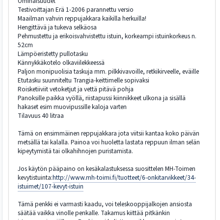
Ominaisuudet
Testivoittajan Erä 1-2006 parannettu versio
Maailman vahvin reppujakkara kaikilla herkuilla!
Hengittävä ja tukeva selkäosa
Pehmustettu ja erikoisvahvistettu istuin, korkeampi istuinkorkeus n.
52cm
Lämpöeristetty pullotasku
Kännykkäkotelo olkaviilekkeessä
Paljon monipuolisia taskuja mm. pilkkivavoille, retkikirveelle, eväille
Etutasku suunniteltu Trangia-keittimelle sopivaksi
Roisketiiviit vetoketjut ja vettä pitävä pohja
Panoksille paikka vyöllä, riistapussi kiinnikkeet ulkona ja sisällä
hakaset esim muovipussille kaloja varten
Tilavuus 40 litraa
Tämä on ensimmäinen reppujakkara jota viitsii kantaa koko päivän
metsällä tai kalalla. Painoa voi huoletta lastata reppuun ilman selän
kipeytymistä tai olkahihnojen puristamista.
Jos käytön pääpaino on kesäkalastuksessa suosittelen MH-Toimen
kevytistuinta:
http://www.mh-toimi.fi/tuotteet/6-onkitarvikkeet/34-
istuimet/107-kevyt-istuin
Tämä penkki ei varmasti kaadu, voi teleskooppijalkojen ansiosta
säätää vaikka vinolle penkalle. Takamus kiittää pitkänkin