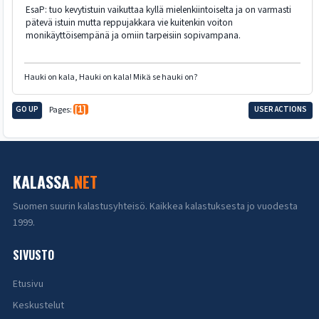
EsaP: tuo kevytistuin vaikuttaa kyllä mielenkiintoiselta ja on varmasti
pätevä istuin mutta reppujakkara vie kuitenkin voiton
monikäyttöisempänä ja omiin tarpeisiin sopivampana.
Hauki on kala, Hauki on kala! Mikä se hauki on?
GO UP
Pages
1
USER ACTIONS
KALASSA
.NET
Suomen suurin kalastusyhteisö. Kaikkea kalastuksesta jo vuodesta
1999.
SIVUSTO
Etusivu
Keskustelut